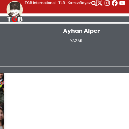
TGB International
TLB
KırmızıBeyaz
Ayhan Alper
YAZAR