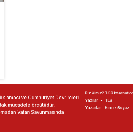
Biz Kimiz?
TGB Internatio
ızlık amacı ve Cumhuriyet Devrimleri
Yazılar
TLB
rtak mücadele örgütüdür.
Yazarlar
KırmızıBeyaz
yapmadan Vatan Savunmasında