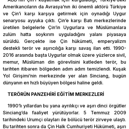
Amerikancıların da Avrasya’nın iki önemli aktörü Türkiye
ve Çin’i karşı karşıya getirmek için oynadığı Uygur
senaryosu ayyuka çıktı. Çin’e karşı Batı merkezlerinde
üretilen belgelerle Çin’in Uygurlara ve Müslümanlara
zulüm hatta soykırım uyguladığını yalanı piyasaya
sürüldü. Gerçekte ise Çin hükümeti, emperyalizm
destekli terör ve aşırıcılığa karşı savaş ilan etti. 1990-
2016 arasında başta Uygurlar olmak üzere yüzlerce sivil,
memur, Müslüman din görevlisini katleden terör, bu
tarihten itibaren bölgeden adım adım temizlendi. Kuşak
Yol Girişimi’nin merkezinde yer alan Sinciang, bugün
dünyanın en hızlı büyüyen bölgesi haline geldi.
TERÖRÜN PANZEHİRİ EĞİTİM MERKEZLERİ
1990’lı yıllardan bu yana ayrılıkçı ve aşırı dinci örgütler
Sinciang’da faaliyet yürütüyorlar. 5 Temmuz 2009
tarihindeki Urumçi olayları ile bölücü terör zirveye ulaştı.
Bu tarihten sonra da Çin Halk Cumhuriyeti Hükümeti, aşırı