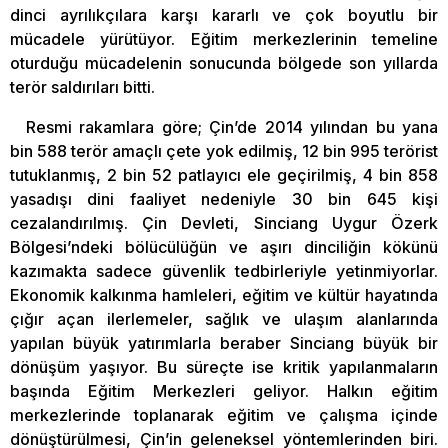
dinci ayrılıkçılara karşı kararlı ve çok boyutlu bir
mücadele yürütüyor. Eğitim merkezlerinin temeline
oturduğu mücadelenin sonucunda bölgede son yıllarda
terör saldırıları bitti.
Resmi rakamlara göre; Çin’de 2014 yılından bu yana
bin 588 terör amaçlı çete yok edilmiş, 12 bin 995 terörist
tutuklanmış, 2 bin 52 patlayıcı ele geçirilmiş, 4 bin 858
yasadışı dini faaliyet nedeniyle 30 bin 645 kişi
cezalandırılmış. Çin Devleti, Sinciang Uygur Özerk
Bölgesi’ndeki bölücülüğün ve aşırı dinciliğin kökünü
kazımakta sadece güvenlik tedbirleriyle yetinmiyorlar.
Ekonomik kalkınma hamleleri, eğitim ve kültür hayatında
çığır açan ilerlemeler, sağlık ve ulaşım alanlarında
yapılan büyük yatırımlarla beraber Sinciang büyük bir
dönüşüm yaşıyor. Bu süreçte ise kritik yapılanmaların
başında Eğitim Merkezleri geliyor. Halkın eğitim
merkezlerinde toplanarak eğitim ve çalışma içinde
dönüştürülmesi, Çin’in geleneksel yöntemlerinden biri.