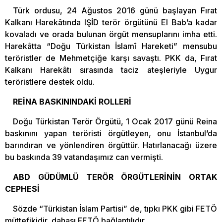
Türk ordusu, 24 Ağustos 2016 günü başlayan Fırat
Kalkanı Harekâtında IŞİD terör örgütünü El Bab’a kadar
kovaladı ve orada bulunan örgüt mensuplarını imha etti.
Harekâtta “Doğu Türkistan İslamî Hareketi” mensubu
teröristler de Mehmetçiğe karşı savaştı. PKK da, Fırat
Kalkanı Harekâtı sırasında taciz ateşleriyle Uygur
teröristlere destek oldu.
REİNA BASKININDAKİ ROLLERİ
Doğu Türkistan Terör Örgütü, 1 Ocak 2017 günü Reina
baskınını yapan teröristi örgütleyen, onu İstanbul’da
barındıran ve yönlendiren örgüttür. Hatırlanacağı üzere
bu baskında 39 vatandaşımız can vermişti.
ABD GÜDÜMLÜ TERÖR ÖRGÜTLERİNİN ORTAK
CEPHESİ
Sözde “Türkistan İslam Partisi” de, tıpkı PKK gibi FETÖ
müttefikidir, dahası FETÖ bağlantılıdır.