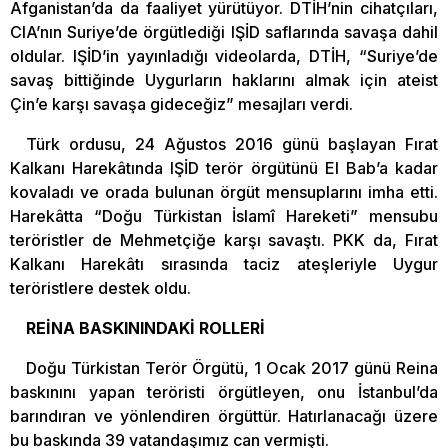
Afganistan’da da faaliyet yürütüyor. DTİH’nin cihatçıları,
CIA’nın Suriye’de örgütlediği IŞİD saflarında savaşa dahil
oldular. IŞİD’in yayınladığı videolarda, DTİH, “Suriye’de
savaş bittiğinde Uygurların haklarını almak için ateist
Çin’e karşı savaşa gideceğiz” mesajları verdi.
Türk ordusu, 24 Ağustos 2016 günü başlayan Fırat
Kalkanı Harekâtında IŞİD terör örgütünü El Bab’a kadar
kovaladı ve orada bulunan örgüt mensuplarını imha etti.
Harekâtta “Doğu Türkistan İslamî Hareketi” mensubu
teröristler de Mehmetçiğe karşı savaştı. PKK da, Fırat
Kalkanı Harekâtı sırasında taciz ateşleriyle Uygur
teröristlere destek oldu.
REİNA BASKININDAKİ ROLLERİ
Doğu Türkistan Terör Örgütü, 1 Ocak 2017 günü Reina
baskınını yapan teröristi örgütleyen, onu İstanbul’da
barındıran ve yönlendiren örgüttür. Hatırlanacağı üzere
bu baskında 39 vatandaşımız can vermişti.