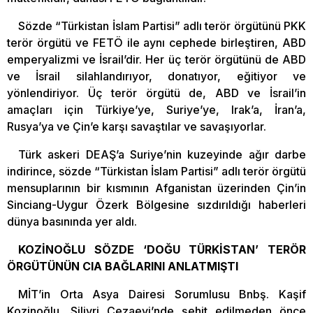
Sözde “Türkistan İslam Partisi” adlı terör örgütünü PKK
terör örgütü ve FETÖ ile aynı cephede birleştiren, ABD
emperyalizmi ve İsrail’dir. Her üç terör örgütünü de ABD
ve İsrail silahlandırıyor, donatıyor, eğitiyor ve
yönlendiriyor. Üç terör örgütü de, ABD ve İsrail’in
amaçları için Türkiye’ye, Suriye’ye, Irak’a, İran’a,
Rusya’ya ve Çin’e karşı savaştılar ve savaşıyorlar.
Türk askeri DEAŞ’a Suriye’nin kuzeyinde ağır darbe
indirince, sözde “Türkistan İslam Partisi” adlı terör örgütü
mensuplarının bir kısmının Afganistan üzerinden Çin’in
Sinciang-Uygur Özerk Bölgesine sızdırıldığı haberleri
dünya basınında yer aldı.
KOZİNOĞLU SÖZDE ‘DOĞU TÜRKİSTAN’ TERÖR
ÖRGÜTÜNÜN CIA BAĞLARINI ANLATMIŞTI
MİT’in Orta Asya Dairesi Sorumlusu Bnbş. Kaşif
Kozinoğlu, Silivri Cezaevi’nde şehit edilmeden önce