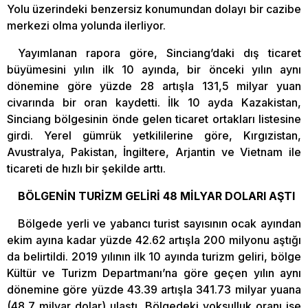
Yolu üzerindeki benzersiz konumundan dolayı bir cazibe
merkezi olma yolunda ilerliyor.
Yayımlanan rapora göre, Sinciang’daki dış ticaret
büyümesini yılın ilk 10 ayında, bir önceki yılın aynı
dönemine göre yüzde 28 artışla 131,5 milyar yuan
civarında bir oran kaydetti. İlk 10 ayda Kazakistan,
Sinciang bölgesinin önde gelen ticaret ortakları listesine
girdi. Yerel gümrük yetkililerine göre, Kırgızistan,
Avustralya, Pakistan, İngiltere, Arjantin ve Vietnam ile
ticareti de hızlı bir şekilde arttı.
BÖLGENİN TURİZM GELİRİ 48 MİLYAR DOLARI AŞTI
Bölgede yerli ve yabancı turist sayısının ocak ayından
ekim ayına kadar yüzde 42.62 artışla 200 milyonu aştığı
da belirtildi. 2019 yılının ilk 10 ayında turizm geliri, bölge
Kültür ve Turizm Departmanı’na göre geçen yılın aynı
dönemine göre yüzde 43.39 artışla 341.73 milyar yuana
(48,7 milyar dolar) ulaştı. Bölgedeki yoksulluk oranı ise