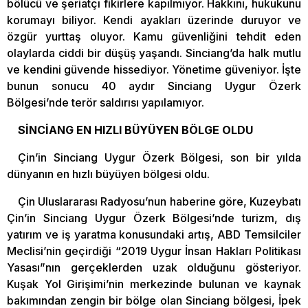
bölücü ve şeriatçı fikirlere kapılmıyor. Hakkını, hukukunu
korumayı biliyor. Kendi ayakları üzerinde duruyor ve
özgür yurttaş oluyor. Kamu güvenliğini tehdit eden
olaylarda ciddi bir düşüş yaşandı. Sinciang’da halk mutlu
ve kendini güvende hissediyor. Yönetime güveniyor. İşte
bunun sonucu 40 aydır Sinciang Uygur Özerk
Bölgesi’nde terör saldırısı yapılamıyor.
SİNCİANG EN HIZLI BÜYÜYEN BÖLGE OLDU
Çin’in Sinciang Uygur Özerk Bölgesi, son bir yılda
dünyanın en hızlı büyüyen bölgesi oldu.
Çin Uluslararası Radyosu’nun haberine göre, Kuzeybatı
Çin’in Sinciang Uygur Özerk Bölgesi’nde turizm, dış
yatırım ve iş yaratma konusundaki artış, ABD Temsilciler
Meclisi’nin geçirdiği “2019 Uygur İnsan Hakları Politikası
Yasası”nın gerçeklerden uzak olduğunu gösteriyor.
Kuşak Yol Girişimi’nin merkezinde bulunan ve kaynak
bakımından zengin bir bölge olan Sinciang bölgesi, İpek