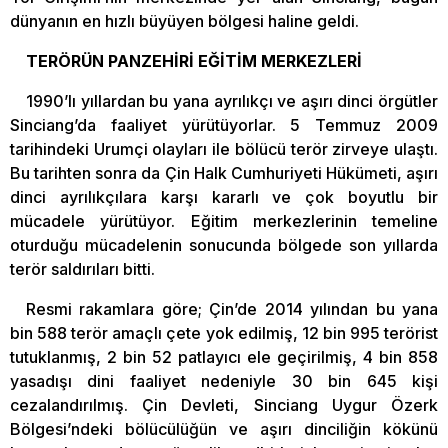
dünyanın en hızlı büyüyen bölgesi haline geldi.
TERÖRÜN PANZEHİRİ EĞİTİM MERKEZLERİ
1990’lı yıllardan bu yana ayrılıkçı ve aşırı dinci örgütler
Sinciang’da faaliyet yürütüyorlar. 5 Temmuz 2009
tarihindeki Urumçi olayları ile bölücü terör zirveye ulaştı.
Bu tarihten sonra da Çin Halk Cumhuriyeti Hükümeti, aşırı
dinci ayrılıkçılara karşı kararlı ve çok boyutlu bir
mücadele yürütüyor. Eğitim merkezlerinin temeline
oturduğu mücadelenin sonucunda bölgede son yıllarda
terör saldırıları bitti.
Resmi rakamlara göre; Çin’de 2014 yılından bu yana
bin 588 terör amaçlı çete yok edilmiş, 12 bin 995 terörist
tutuklanmış, 2 bin 52 patlayıcı ele geçirilmiş, 4 bin 858
yasadışı dini faaliyet nedeniyle 30 bin 645 kişi
cezalandırılmış. Çin Devleti, Sinciang Uygur Özerk
Bölgesi’ndeki bölücülüğün ve aşırı dinciliğin kökünü