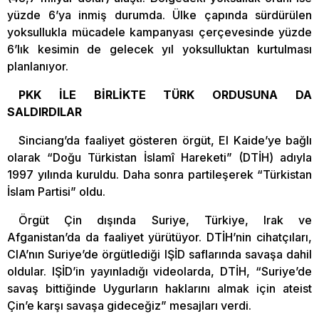
yüzde 6’ya inmiş durumda. Ülke çapında sürdürülen
yoksullukla mücadele kampanyası çerçevesinde yüzde
6’lık kesimin de gelecek yıl yoksulluktan kurtulması
planlanıyor.
PKK İLE BİRLİKTE TÜRK ORDUSUNA DA
SALDIRDILAR
Sinciang’da faaliyet gösteren örgüt, El Kaide’ye bağlı
olarak “Doğu Türkistan İslamî Hareketi” (DTİH) adıyla
1997 yılında kuruldu. Daha sonra partileşerek “Türkistan
İslam Partisi” oldu.
Örgüt Çin dışında Suriye, Türkiye, Irak ve
Afganistan’da da faaliyet yürütüyor. DTİH’nin cihatçıları,
CIA’nın Suriye’de örgütlediği IŞİD saflarında savaşa dahil
oldular. IŞİD’in yayınladığı videolarda, DTİH, “Suriye’de
savaş bittiğinde Uygurların haklarını almak için ateist
Çin’e karşı savaşa gideceğiz” mesajları verdi.