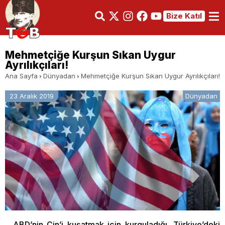
Bize Katıl
Mehmetçiğe Kurşun Sıkan Uygur
Ayrılıkçıları!
Ana Sayfa
Dünyadan
Mehmetçiğe Kurşun Sıkan Uygur Ayrılıkçıları!
23 Aralık 2019
Dünyadan
ABD’nin Çin’i kuşatmak için kurguladığı, Türkiye’deki