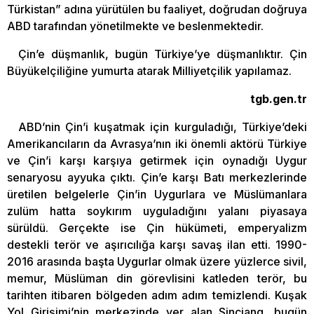
Türkistan” adına yürütülen bu faaliyet, doğrudan doğruya
ABD tarafından yönetilmekte ve beslenmektedir.
Çin’e düşmanlık, bugün Türkiye’ye düşmanlıktır. Çin
Büyükelçiliğine yumurta atarak Milliyetçilik yapılamaz.
tgb.gen.tr
ABD’nin Çin’i kuşatmak için kurguladığı, Türkiye’deki
Amerikancıların da Avrasya’nın iki önemli aktörü Türkiye
ve Çin’i karşı karşıya getirmek için oynadığı Uygur
senaryosu ayyuka çıktı. Çin’e karşı Batı merkezlerinde
üretilen belgelerle Çin’in Uygurlara ve Müslümanlara
zulüm hatta soykırım uyguladığını yalanı piyasaya
sürüldü. Gerçekte ise Çin hükümeti, emperyalizm
destekli terör ve aşırıcılığa karşı savaş ilan etti. 1990-
2016 arasında başta Uygurlar olmak üzere yüzlerce sivil,
memur, Müslüman din görevlisini katleden terör, bu
tarihten itibaren bölgeden adım adım temizlendi. Kuşak
Yol Girişimi’nin merkezinde yer alan Sinciang, bugün