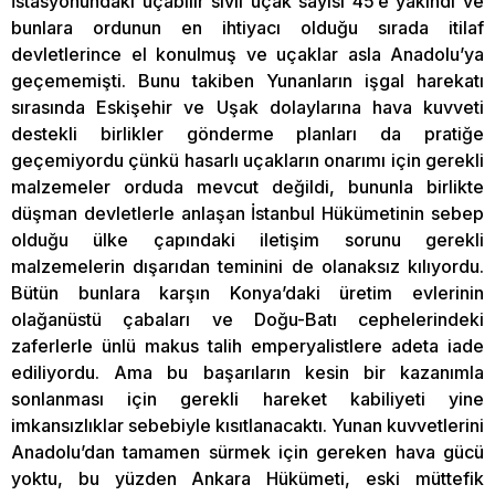
İstasyonundaki uçabilir sivil uçak sayısı 45’e yakındı ve
bunlara ordunun en ihtiyacı olduğu sırada itilaf
devletlerince el konulmuş ve uçaklar asla Anadolu’ya
geçememişti. Bunu takiben Yunanların işgal harekatı
sırasında Eskişehir ve Uşak dolaylarına hava kuvveti
destekli birlikler gönderme planları da pratiğe
geçemiyordu çünkü hasarlı uçakların onarımı için gerekli
malzemeler orduda mevcut değildi, bununla birlikte
düşman devletlerle anlaşan İstanbul Hükümetinin sebep
olduğu ülke çapındaki iletişim sorunu gerekli
malzemelerin dışarıdan teminini de olanaksız kılıyordu.
Bütün bunlara karşın Konya’daki üretim evlerinin
olağanüstü çabaları ve Doğu-Batı cephelerindeki
zaferlerle ünlü makus talih emperyalistlere adeta iade
ediliyordu. Ama bu başarıların kesin bir kazanımla
sonlanması için gerekli hareket kabiliyeti yine
imkansızlıklar sebebiyle kısıtlanacaktı. Yunan kuvvetlerini
Anadolu’dan tamamen sürmek için gereken hava gücü
yoktu, bu yüzden Ankara Hükümeti, eski müttefik