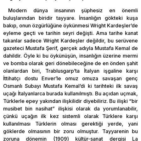
Modern dünya insanının şüphesiz en önemli
buluşlarından biridir tayyare. İnsanlığın gökteki kuşa
bakıp, onun özgürlüğüne öykünmesi Wright Kardeşler’de
eyleme geçti ve tarihin seyri değişti. Ama tarihe kanat
takanlar sadece Wright Kardeşler değildir, bu serüvene
gazeteci Mustafa Şerif, gerçek adıyla Mustafa Kemal de
dahildir. Öyle ki bu öykünüşün, insanlığın üzerine mermi
ve bomba olarak geri dönebileceğine de en önden şahit
olanlardan biri, Trablusgarp’ta İtalyan işgaline karşı
İttihatçı dostu Enver’le omuz omuza savaşan genç
Osmanlı Subayı Mustafa Kemal’di ki tarihteki ilk savaş
uçağı İtalyanlarca burada kullanılmıştı. Bu açıdan uçmak,
Türklerle epey yakından ilişkilidir diyebiliriz. Bu ilişki “bir
musibet bin nasihat” ilişkisi olarak da yorumlanabilir,
çünkü uçağın ilk kez sistemli olarak Türklere karşı
kullanılması Türklerin olması gerektiği yerde, yani
göklerde olmasının bir zoru olmuştur. Tayyarenin bu
zoruna dönemin (1909) kültür-sanat dergisi La