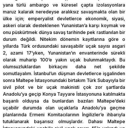
yana türlü ambargo ve küresel çapta izolasyonlara
maruz kalarak neredeyse aralıksız savaşmakta olan bir
ülke için; emperyalist devletlerce ekonomik, siyasi,
askeri olarak desteklenen Yunanistan’a karşı koymak ve
onu püskürtmek dünya savaş tarihinde pek rastlanılan bir
durum değildi. Nitekim dönemin kayıtlarına göre o
yıllarda Türk ordusundaki savaşabilir uçak sayısı asgari
2, azami 17’yken, Yunanistan’ın envanterinde sürekli
olarak muharip 100’e yakın uçak bulunmaktaydı. Bu
olumsuzluklardan birkaçını daha net şekilde
somutlayalım. İstanbul’un düşman devletlerce işgalinden
sonra Maltepe İstasyonundaki birtakım Türk Subayıyla bir
sivil pilot ve bir uçak makinisti çok zor şartlarda
Anadolu’ya geçip Konya Tayyare İstasyonuna katılmakta
başarılı olduysa da bunlardan bazıları Maltepe’deki
uçabilir durumda olan uçaklarla Anadolu’ya geçme
planlarında Ermeni Komitacılarının İngilizler’e ihbarıyla
tutuklanarak başarısız olmuşlardır. Dahası Maltepe