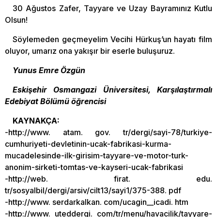
30 Ağustos Zafer, Tayyare ve Uzay Bayramınız Kutlu
Olsun!
Söylemeden geçmeyelim Vecihi Hürkuş’un hayatı film
oluyor, umarız ona yakışır bir eserle buluşuruz.
Yunus Emre Özgün
Eskişehir Osmangazi Üniversitesi, Karşılaştırmalı
Edebiyat Bölümü öğrencisi
KAYNAKÇA:
-http://www. atam. gov. tr/dergi/sayi-78/turkiye-
cumhuriyeti-devletinin-ucak-fabrikasi-kurma-
mucadelesinde-ilk-girisim-tayyare-ve-motor-turk-
anonim-sirketi-tomtas-ve-kayseri-ucak-fabrikasi
-http://web. firat. edu.
tr/sosyalbil/dergi/arsiv/cilt13/sayi1/375-388. pdf
-http://www. serdarkalkan. com/ucagin__icadi. htm
-http://www. uteddergi. com/tr/menu/havacilik/tayyare-