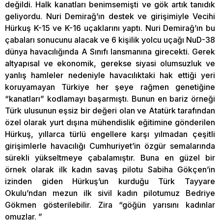
değildi. Halk kanatları benimsemişti ve gök artık tanıdık
geliyordu. Nuri Demirağ’ın destek ve girişimiyle Vecihi
Hürkuş K-15 ve K-16 uçaklarını yaptı. Nuri Demirağ’ın bu
çabaları sonucunu alacak ve 6 kişilik yolcu uçağı NuD-38
dünya havacılığında A Sınıfı lansmanına girecekti. Gerek
altyapısal ve ekonomik, gerekse siyasi olumsuzluk ve
yanlış hamleler nedeniyle havacılıktaki hak ettiği yeri
koruyamayan Türkiye her şeye rağmen genetiğine
“kanatları” kodlamayı başarmıştı. Bunun en bariz örneği
Türk ulusunun eşsiz bir değeri olan ve Atatürk tarafından
özel olarak yurt dışına mühendislik eğitimine gönderilen
Hürkuş, yıllarca türlü engellere karşı yılmadan çeşitli
girişimlerle havacılığı Cumhuriyet’in özgür semalarında
sürekli yükseltmeye çabalamıştır. Buna en güzel bir
örnek olarak ilk kadın savaş pilotu Sabiha Gökçen’in
izinden giden Hürkuş’un kurduğu Türk Tayyare
Okulu’ndan mezun ilk sivil kadın pilotumuz Bedriye
Gökmen gösterilebilir. Zira “göğün yarısını kadınlar
omuzlar. ”