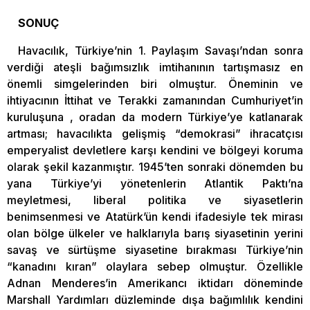
SONUÇ
Havacılık, Türkiye’nin 1. Paylaşım Savaşı’ndan sonra
verdiği ateşli bağımsızlık imtihanının tartışmasız en
önemli simgelerinden biri olmuştur. Öneminin ve
ihtiyacının İttihat ve Terakki zamanından Cumhuriyet’in
kuruluşuna , oradan da modern Türkiye’ye katlanarak
artması; havacılıkta gelişmiş “demokrasi” ihracatçısı
emperyalist devletlere karşı kendini ve bölgeyi koruma
olarak şekil kazanmıştır. 1945’ten sonraki dönemden bu
yana Türkiye’yi yönetenlerin Atlantik Paktı’na
meyletmesi, liberal politika ve siyasetlerin
benimsenmesi ve Atatürk’ün kendi ifadesiyle tek mirası
olan bölge ülkeler ve halklarıyla barış siyasetinin yerini
savaş ve sürtüşme siyasetine bırakması Türkiye’nin
“kanadını kıran” olaylara sebep olmuştur. Özellikle
Adnan Menderes’in Amerikancı iktidarı döneminde
Marshall Yardımları düzleminde dışa bağımlılık kendini