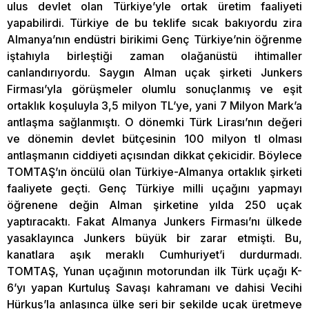
ulus devlet olan Türkiye’yle ortak üretim faaliyeti
yapabilirdi. Türkiye de bu teklife sıcak bakıyordu zira
Almanya’nın endüstri birikimi Genç Türkiye’nin öğrenme
iştahıyla birleştiği zaman olağanüstü ihtimaller
canlandırıyordu. Saygın Alman uçak şirketi Junkers
Firması’yla görüşmeler olumlu sonuçlanmış ve eşit
ortaklık koşuluyla 3,5 milyon TL’ye, yani 7 Milyon Mark’a
antlaşma sağlanmıştı. O dönemki Türk Lirası’nın değeri
ve dönemin devlet bütçesinin 100 milyon tl olması
antlaşmanın ciddiyeti açısından dikkat çekicidir. Böylece
TOMTAŞ’ın öncülü olan Türkiye-Almanya ortaklık şirketi
faaliyete geçti. Genç Türkiye milli uçağını yapmayı
öğrenene değin Alman şirketine yılda 250 uçak
yaptıracaktı. Fakat Almanya Junkers Firması’nı ülkede
yasaklayınca Junkers büyük bir zarar etmişti. Bu,
kanatlara aşık meraklı Cumhuriyet’i durdurmadı.
TOMTAŞ, Yunan uçağının motorundan ilk Türk uçağı K-
6’yı yapan Kurtuluş Savaşı kahramanı ve dahisi Vecihi
Hürkuş’la anlaşınca ülke seri bir şekilde uçak üretmeye