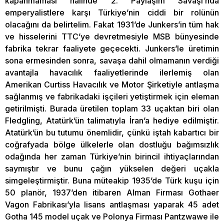
kapanmaması halinde 2. Paylaşım Savaşı’nda
emperyalistlere karşı Türkiye’nin ciddi bir rolünün
olacağını da belirtelim. Fakat 1931’de Junkers’in tüm hak
ve hisselerini TTC’ye devretmesiyle MSB bünyesinde
fabrika tekrar faaliyete geçecekti. Junkers’le üretimin
sona ermesinden sonra, savaşa dahil olmamanın verdiği
avantajla havacılık faaliyetlerinde ilerlemiş olan
Amerikan Curtiss Havacılık ve Motor Şirketiyle antlaşma
sağlanmış ve fabrikadaki işçileri yetiştirmek için eleman
getirilmişti. Burada üretilen toplam 33 uçaktan biri olan
Fledgling, Atatürk’ün talimatıyla İran’a hediye edilmiştir.
Atatürk’ün bu tutumu önemlidir, çünkü iştah kabartıcı bir
coğrafyada bölge ülkelerle olan dostluğu bağımsızlık
odağında her zaman Türkiye’nin birincil ihtiyaçlarından
saymıştır ve bunu çağın yükselen değeri uçakla
simgeleştirmiştir. Buna müteakip 1935’de Türk kuşu için
50 planör, 1937’den itibaren Alman Firması Gothaer
Vagon Fabrikası’yla lisans antlaşması yaparak 45 adet
Gotha 145 model uçak ve Polonya Firması Pantzwawe ile