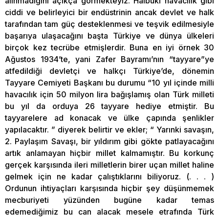
alınmadığını açıkça görmekteyiz. Halbuki havacılık gibi
ciddi ve belirleyici bir endüstrinin ancak devlet ve halk
tarafından tam güç desteklenmesi ve teşvik edilmesiyle
başarıya ulaşacağını başta Türkiye ve dünya ülkeleri
birçok kez tecrübe etmişlerdir. Buna en iyi örnek 30
Ağustos 1934’te, yani Zafer Bayramı’nın “tayyare”ye
atfedildiği devletçi ve halkçı Türkiye’de, dönemin
Tayyare Cemiyeti Başkanı bu durumu “10 yıl içinde milli
havacılık için 50 milyon lira bağışlamış olan Türk milleti
bu yıl da orduya 26 tayyare hediye etmiştir. Bu
tayyarelere ad konacak ve ülke çapında şenlikler
yapılacaktır. ” diyerek belirtir ve ekler; “ Yarınki savaşın,
2. Paylaşım Savaşı, bir yıldırım gibi gökte patlayacağını
artık anlamayan hiçbir millet kalmamıştır. Bu korkunç
gerçek karşısında ileri milletlerin birer uçan millet haline
gelmek için ne kadar çalıştıklarını biliyoruz. (. . . )
Ordunun ihtiyaçları karşısında hiçbir şey düşünmemek
mecburiyeti yüzünden bugüne kadar temas
edemediğimiz bu can alacak mesele etrafında Türk