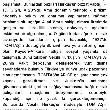
başlamıştı. Bunlardan bazıları Hürkuş’un bizzat yaptığı F-
13, G-24, A-20’ydi. Ama dönemin teknolojik birikimi
nedeniyle bakım ve onarımın yapılmasına rağmen
ortalama bir uçağın 4 yıl ömre sahip olması üretimde
gelişim ve süreklilik istemiş, dolayısıyla uçakların
eskimesi bir olgu olmuştu. O güne kadar ağırlıklı olarak
askeriyede kanatlarını çırpan havacılık, 1927’de
TOMTAŞ’ın desteğiyle ilk sivil hava yolu seferi girişimi
olan Kayseri-Ankara hattıyla sosyal yaşamla da
tanışmıştı. Bunu takiben Vecihi Hürkuş’un TOMTAŞ’a A-
20’nin yakıt deposunu genişleterek yurt dışına
seyahatlerde bulunup Türkiye’ye dünya uçak pazarında
alan açma tasarısı; TOMTAŞ’ın AR-GE çalışmalarının çok
kaynak gerektirmesi ve Junkers’in antlaşma
güvencesindeki şartları sağlayamamasına bağlı olarak
çalışanların maaşlarını ödeyememesi sebebiyle
kapandığı için ne yazık ki gerçekleşememişti.
Sonrasında Vecihi Hürkuş’un ifadesiyle TOMTAŞ’ın