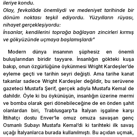
ileriye kondu.
Olay, fevkalâde önemliydi ve medeniyet tarihinde bir
dönüm noktası teşkil ediyordu. Yüzyılların rüyası,
nihayet gerçekleşiyordu:
İnsanlar, kendilerini toprağa bağlayan zincirleri kırmış
ve gökyüzünde uçmaya başlamışlardı”
Modern dünya insanının şüphesiz en önemli
buluşlarından biridir tayyare. İnsanlığın gökteki kuşa
bakıp, onun özgürlüğüne öykünmesi Wright Kardeşler’de
eyleme geçti ve tarihin seyri değişti. Ama tarihe kanat
takanlar sadece Wright Kardeşler değildir, bu serüvene
gazeteci Mustafa Şerif, gerçek adıyla Mustafa Kemal de
dahildir. Öyle ki bu öykünüşün, insanlığın üzerine mermi
ve bomba olarak geri dönebileceğine de en önden şahit
olanlardan biri, Trablusgarp’ta İtalyan işgaline karşı
İttihatçı dostu Enver’le omuz omuza savaşan genç
Osmanlı Subayı Mustafa Kemal’di ki tarihteki ilk savaş
uçağı İtalyanlarca burada kullanılmıştı. Bu açıdan uçmak,