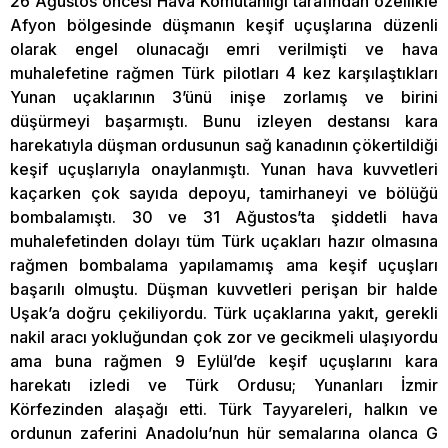
26 Ağustos öncesi Hava Komutanlığı tarafından özellikle
Afyon bölgesinde düşmanın keşif uçuşlarına düzenli
olarak engel olunacağı emri verilmişti ve hava
muhalefetine rağmen Türk pilotları 4 kez karşılaştıkları
Yunan uçaklarının 3’ünü inişe zorlamış ve birini
düşürmeyi başarmıştı. Bunu izleyen destansı kara
harekatıyla düşman ordusunun sağ kanadının çökertildiği
keşif uçuşlarıyla onaylanmıştı. Yunan hava kuvvetleri
kaçarken çok sayıda depoyu, tamirhaneyi ve bölüğü
bombalamıştı. 30 ve 31 Ağustos’ta şiddetli hava
muhalefetinden dolayı tüm Türk uçakları hazır olmasına
rağmen bombalama yapılamamış ama keşif uçuşları
başarılı olmuştu. Düşman kuvvetleri perişan bir halde
Uşak’a doğru çekiliyordu. Türk uçaklarına yakıt, gerekli
nakil aracı yokluğundan çok zor ve gecikmeli ulaşıyordu
ama buna rağmen 9 Eylül’de keşif uçuşlarını kara
harekatı izledi ve Türk Ordusu; Yunanları İzmir
Körfezinden alaşağı etti. Türk Tayyareleri, halkın ve
ordunun zaferini Anadolu’nun hür semalarına olanca G