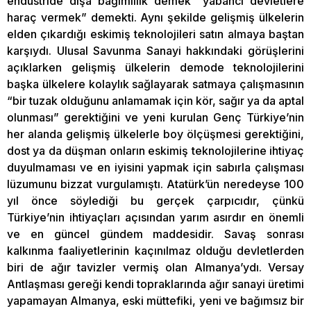
endüstride dışa bağımlılık demek “yabancı devletlere
haraç vermek” demekti. Aynı şekilde gelişmiş ülkelerin
elden çıkardığı eskimiş teknolojileri satın almaya baştan
karşıydı. Ulusal Savunma Sanayi hakkındaki görüşlerini
açıklarken gelişmiş ülkelerin demode teknolojilerini
başka ülkelere kolaylık sağlayarak satmaya çalışmasının
“bir tuzak olduğunu anlamamak için kör, sağır ya da aptal
olunması” gerektiğini ve yeni kurulan Genç Türkiye’nin
her alanda gelişmiş ülkelerle boy ölçüşmesi gerektiğini,
dost ya da düşman onların eskimiş teknolojilerine ihtiyaç
duyulmaması ve en iyisini yapmak için sabırla çalışması
lüzumunu bizzat vurgulamıştı. Atatürk’ün neredeyse 100
yıl önce söylediği bu gerçek çarpıcıdır, çünkü
Türkiye’nin ihtiyaçları açısından yarım asırdır en önemli
ve en güncel gündem maddesidir. Savaş sonrası
kalkınma faaliyetlerinin kaçınılmaz olduğu devletlerden
biri de ağır tavizler vermiş olan Almanya’ydı. Versay
Antlaşması gereği kendi topraklarında ağır sanayi üretimi
yapamayan Almanya, eski müttefiki, yeni ve bağımsız bir