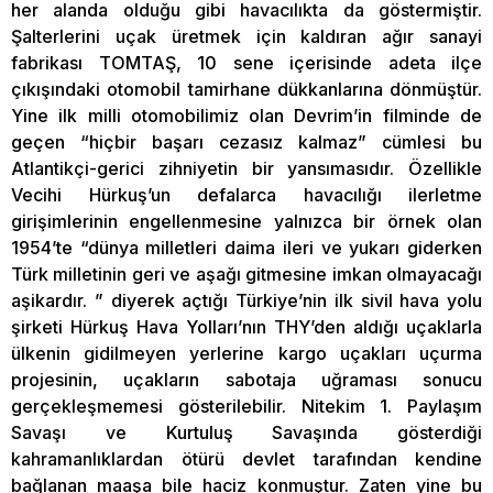
her alanda olduğu gibi havacılıkta da göstermiştir.
Şalterlerini uçak üretmek için kaldıran ağır sanayi
fabrikası TOMTAŞ, 10 sene içerisinde adeta ilçe
çıkışındaki otomobil tamirhane dükkanlarına dönmüştür.
Yine ilk milli otomobilimiz olan Devrim’in filminde de
geçen “hiçbir başarı cezasız kalmaz” cümlesi bu
Atlantikçi-gerici zihniyetin bir yansımasıdır. Özellikle
Vecihi Hürkuş’un defalarca havacılığı ilerletme
girişimlerinin engellenmesine yalnızca bir örnek olan
1954’te “dünya milletleri daima ileri ve yukarı giderken
Türk milletinin geri ve aşağı gitmesine imkan olmayacağı
aşikardır. ” diyerek açtığı Türkiye’nin ilk sivil hava yolu
şirketi Hürkuş Hava Yolları’nın THY’den aldığı uçaklarla
ülkenin gidilmeyen yerlerine kargo uçakları uçurma
projesinin, uçakların sabotaja uğraması sonucu
gerçekleşmemesi gösterilebilir. Nitekim 1. Paylaşım
Savaşı ve Kurtuluş Savaşında gösterdiği
kahramanlıklardan ötürü devlet tarafından kendine
bağlanan maaşa bile haciz konmuştur. Zaten yine bu