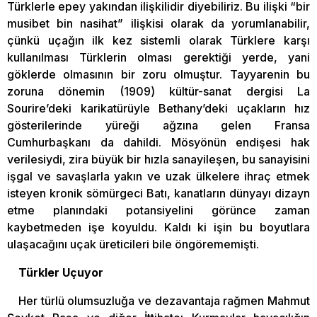
Türklerle epey yakından ilişkilidir diyebiliriz. Bu ilişki “bir
musibet bin nasihat” ilişkisi olarak da yorumlanabilir,
çünkü uçağın ilk kez sistemli olarak Türklere karşı
kullanılması Türklerin olması gerektiği yerde, yani
göklerde olmasının bir zoru olmuştur. Tayyarenin bu
zoruna dönemin (1909) kültür-sanat dergisi La
Sourire’deki karikatürüyle Bethany’deki uçakların hız
gösterilerinde yüreği ağzına gelen Fransa
Cumhurbaşkanı da dahildi. Mösyönün endişesi hak
verilesiydi, zira büyük bir hızla sanayileşen, bu sanayisini
işgal ve savaşlarla yakın ve uzak ülkelere ihraç etmek
isteyen kronik sömürgeci Batı, kanatların dünyayı dizayn
etme planındaki potansiyelini görünce zaman
kaybetmeden işe koyuldu. Kaldı ki işin bu boyutlara
ulaşacağını uçak üreticileri bile öngörememişti.
Türkler Uçuyor
Her türlü olumsuzluğa ve dezavantaja rağmen Mahmut