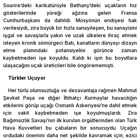
Sourire’deki karikatürüyle Bethany’deki uçakların hız
gösterilerinde yüreği ağzına gelen Fransa
Cumhurbaşkanı da dahildi. Mösyönün endişesi hak
verilesiydi, zira büyük bir hızla sanayileşen, bu sanayisini
işgal ve savaşlarla yakın ve uzak ülkelere ihraç etmek
isteyen kronik sömürgeci Batı, kanatların dünyayı dizayn
etme planındaki potansiyelini görünce zaman
kaybetmeden işe koyuldu. Kaldı ki işin bu boyutlara
ulaşacağını uçak üreticileri bile öngörememişti.
Türkler Uçuyor
Her türlü olumsuzluğa ve dezavantaja rağmen Mahmut
Şevket Paşa ve diğer İttihatçı Kurmaylar havacılığın
etkilerini görüp uçağı Osmanlı Askeriyesi’ne dahil etmek
için vakit kaybetmeden işe koyulmuşlardı. Zira
Bağımsızlık Savaşı’nın ilk kurulan örgütlerinden olan Türk
Hava Kuvvetleri bu çabaların bir sonucuydu. Uçağın
ordudaki önemini daha net şekilde kavramak için; ezici