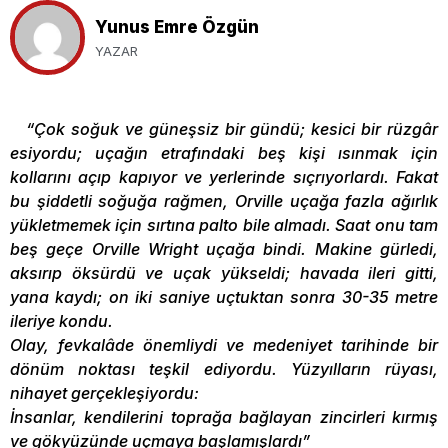
Yunus Emre Özgün
YAZAR
“Çok soğuk ve güneşsiz bir gündü; kesici bir rüzgâr
esiyordu; uçağın etrafındaki beş kişi ısınmak için
kollarını açıp kapıyor ve yerlerinde sıçrıyorlardı. Fakat
bu şiddetli soğuğa rağmen, Orville uçağa fazla ağırlık
yükletmemek için sırtına palto bile almadı. Saat onu tam
beş geçe Orville Wright uçağa bindi. Makine gürledi,
aksırıp öksürdü ve uçak yükseldi; havada ileri gitti,
yana kaydı; on iki saniye uçtuktan sonra 30-35 metre
ileriye kondu.
Olay, fevkalâde önemliydi ve medeniyet tarihinde bir
dönüm noktası teşkil ediyordu. Yüzyılların rüyası,
nihayet gerçekleşiyordu:
İnsanlar, kendilerini toprağa bağlayan zincirleri kırmış
ve gökyüzünde uçmaya başlamışlardı”