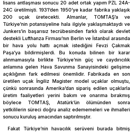
lisans antlaşması sonucu 20 adet ortak yapım PZL 24A-
24C üretilmişti. 1931’den 1950’ye kadar fabrika yaklaşık
200 uçak üretecekti. Almanlar, TOMTAŞ’a ve
Türkiye’nin potansiyeline hala ilgiyle yaklaşmaktaydı ve
Junkers’in başarısız tecrübesinden farklı olarak devlet
destekli Lufthanza Firması’nın Berlin ve İstanbul arasında
bir hava yolu hattı açmak istediğini Fevzi Çakmak
Paşa’ya bildirmişlerdi. Bu konuda bilinen bir karar
alınmamasıyla birlikte Türkiye’nin güç ve caydırıcılık
anlamına gelen Hava Savunma Sanayisindeki gelişime
açıklığının fark edilmesi önemlidir. Fabrikada en son
üretilen uçak İngiliz Magister model uçaklar olmuştu,
çünkü sonrasında Amerika’dan sipariş edilen uçaklarla
üretim faaliyetleri yerini bakım ve onarıma bırakmış
böylece TOMTAŞ, Atatürk’ün ölümünden sonra
yetkililerin süreci doğru analiz edememeleri ve ihmalleri
sonucu kuruluş amacından saptırılmıştır.
Fakat Türkiye’nin havacılık serüveni burada bitmiş