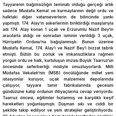
Tayyarenin bağımsızlığın teminatı olduğu gerçeği artık
sadece Mustafa Kemal ve kurmaylarının değil ordu ve
halktaki diğer vatanseverlerin de bilincinde yankı
yapmıştı. 174. Alay’ın askerlerinin biriktirdiği maaşlarıyla
adı 174. Alay konan 1 uçak ve Erzurumlu Nazif Bey’in
aracılarla aldığı ve sonradan isminin verildiği 3 uçak,
Hürriyetin Ordusu’na bağışlanmıştı. Bunun üzerine
Mustafa Kemal, 174. Alay’ı ve Nazif Bey’i bizzat tebrik
etmişti. Bütün bu zorluk ve imkansızlıklara rağmen
yorgun ordu ve halk, kurtuluşun imzası Büyük Taarruz’un
öncesinde seferberliği misliyle omuzluyorlardı. Milli
Müdafaa Vekaleti’nin (MSB) öncülüğünde millet yeni
istasyonlar kuruyor, uçak malzemesi depolarında
çalışıyor, tayyare tamir fabrikalarında gecesini
gündüzüne katıp ordunun ihtiyaçlarına cevap veriyordu.
Taarruz öncesi, eğitimler hızlanmış ve karşılıklı keşif
hareketleri yoğunlaşmıştı. Düşman sıkı ve ciddi bir
şekilde takip ediliyor ve yeni stratejiler geliştiriliyordu.