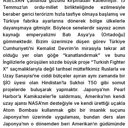
ASELSAN çatısında gözünü kırpmadan katletmiştir. 15
Temmuz’un ordu-millet birlikteliğinde ezilmesiyle
beraber gerici terörizm hızla tasfiye olmaya başlamış ve
Türkiye fabrika ayarlarına dönerek bölge ülkelerle
dayanışmaya gitmiştir. Böylece senelerdir sayısız acının
kaynağı emperyalizmi Batı Asya’ya (Ortadoğu)
gömmektedir. Bizim üzerimize düşen görev Türkiye
Cumhuriyeti’ni Kemalist Devrim’in mirasıyla tekrar ait
olduğu yer olan göğe “kanatlandırmak” ve bunu
İngilizlerle görüşülen sözde büyük proje “Turkish Fighter
X” saçmalıklarıyla değil tarihsel müttefikimiz Ruslarla ve
Uzay Sanayisi’ne ciddi bütçeler ayıran aynı zamanda bir
ŞİO üyesi olan Hindistan’la Sukhoi T50 gibi somut
projelerde buluşarak yapmaktır. Japonya’nın Pearl
Harbor’a Kamikazeler’le saldırması, Amerika’nın kendi
uzay ajansı NASA’nın desteğiyle ve kendi ürettiği uçakla
Atom Bombası kullanmak gibi bir insanlık suçunu
Japonya’nın üzerinde uygulaması, bundan ders alan
Japonya’nın o dönemden beri Amerikan’ın güdümünde