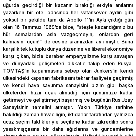
uğurda geçirdiği bir kazanın bıraktığı etkiyle anılarını
yazarken bir otel odasında her vatansever aydın gibi
yoksul bir şekilde tam da Apollo 11’in Ay’a çıktığı gün
olan 16 Temmuz 1969’da bize, “ateşle kazandığımız bu
hür semalardan asla vazgeçmeyin, onlardan geri
kalmayın, uçun!” dercesine aramızdan ayrılmıştır. Buna
karşılık tek kutuplu dünya düzenine ve liberal ekonomiye
karşı çıkan, bizle beraber emperyalizme karşı savaşan
ve dünyadaki gelişmeleri dikkatle takip eden Rusya,
TOMTAŞ’ın kapanmasına sebep olan Junkers’in kendi
ülkesindeki kapanan fabrikasını tekrar faaliyete geçirmiş
ve kendi hava savunma sanayisini bizim gibi başka
ülkelerden hazır uçak almadığı için günümüze kadar
getirmeyi ve geliştirmeyi başarmış ve bugünün Rus Uzay
Sanayisinin temelini atmıştır. Yakın Türkiye tarihine
bakıldığı zaman havacılığın, iktidarlar tarafından yalnızca
ucuz seçim taktikleriyle seçilene kadar zikredilip sonra
yasakmışçasına bir daha ağızlarına ve gündemlerine