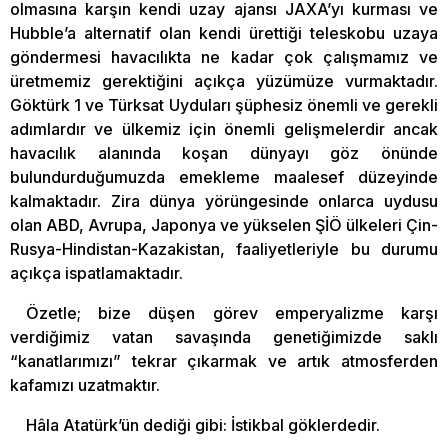
olmasına karşın kendi uzay ajansı JAXA’yı kurması ve
Hubble’a alternatif olan kendi ürettiği teleskobu uzaya
göndermesi havacılıkta ne kadar çok çalışmamız ve
üretmemiz gerektiğini açıkça yüzümüze vurmaktadır.
Göktürk 1 ve Türksat Uyduları şüphesiz önemli ve gerekli
adımlardır ve ülkemiz için önemli gelişmelerdir ancak
havacılık alanında koşan dünyayı göz önünde
bulundurduğumuzda emekleme maalesef düzeyinde
kalmaktadır. Zira dünya yörüngesinde onlarca uydusu
olan ABD, Avrupa, Japonya ve yükselen ŞİÖ ülkeleri Çin-
Rusya-Hindistan-Kazakistan, faaliyetleriyle bu durumu
açıkça ispatlamaktadır.
Özetle; bize düşen görev emperyalizme karşı
verdiğimiz vatan savaşında genetiğimizde saklı
“kanatlarımızı” tekrar çıkarmak ve artık atmosferden
kafamızı uzatmaktır.
Hâla Atatürk’ün dediği gibi: İstikbal göklerdedir.