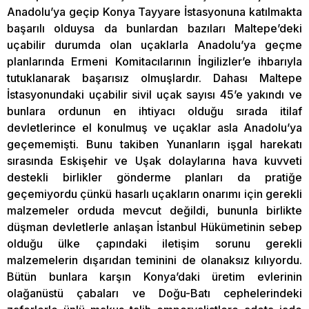
Anadolu’ya geçip Konya Tayyare İstasyonuna katılmakta
başarılı olduysa da bunlardan bazıları Maltepe’deki
uçabilir durumda olan uçaklarla Anadolu’ya geçme
planlarında Ermeni Komitacılarının İngilizler’e ihbarıyla
tutuklanarak başarısız olmuşlardır. Dahası Maltepe
İstasyonundaki uçabilir sivil uçak sayısı 45’e yakındı ve
bunlara ordunun en ihtiyacı olduğu sırada itilaf
devletlerince el konulmuş ve uçaklar asla Anadolu’ya
geçememişti. Bunu takiben Yunanların işgal harekatı
sırasında Eskişehir ve Uşak dolaylarına hava kuvveti
destekli birlikler gönderme planları da pratiğe
geçemiyordu çünkü hasarlı uçakların onarımı için gerekli
malzemeler orduda mevcut değildi, bununla birlikte
düşman devletlerle anlaşan İstanbul Hükümetinin sebep
olduğu ülke çapındaki iletişim sorunu gerekli
malzemelerin dışarıdan teminini de olanaksız kılıyordu.
Bütün bunlara karşın Konya’daki üretim evlerinin
olağanüstü çabaları ve Doğu-Batı cephelerindeki