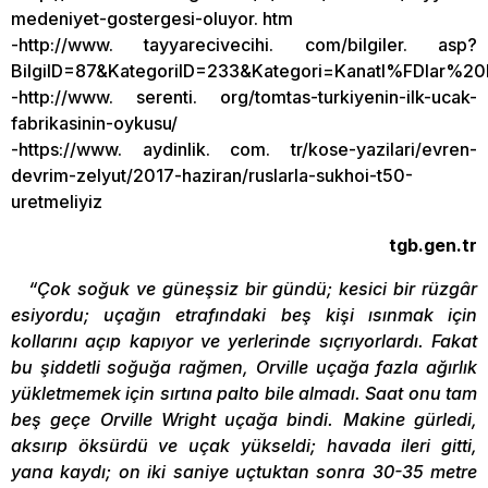
medeniyet-gostergesi-oluyor. htm
-http://www. tayyarecivecihi. com/bilgiler. asp?
BilgiID=87&KategoriID=233&Kategori=Kanatl%FDlar%20D
-http://www. serenti. org/tomtas-turkiyenin-ilk-ucak-
fabrikasinin-oykusu/
-https://www. aydinlik. com. tr/kose-yazilari/evren-
devrim-zelyut/2017-haziran/ruslarla-sukhoi-t50-
uretmeliyiz
tgb.gen.tr
“Çok soğuk ve güneşsiz bir gündü; kesici bir rüzgâr
esiyordu; uçağın etrafındaki beş kişi ısınmak için
kollarını açıp kapıyor ve yerlerinde sıçrıyorlardı. Fakat
bu şiddetli soğuğa rağmen, Orville uçağa fazla ağırlık
yükletmemek için sırtına palto bile almadı. Saat onu tam
beş geçe Orville Wright uçağa bindi. Makine gürledi,
aksırıp öksürdü ve uçak yükseldi; havada ileri gitti,
yana kaydı; on iki saniye uçtuktan sonra 30-35 metre