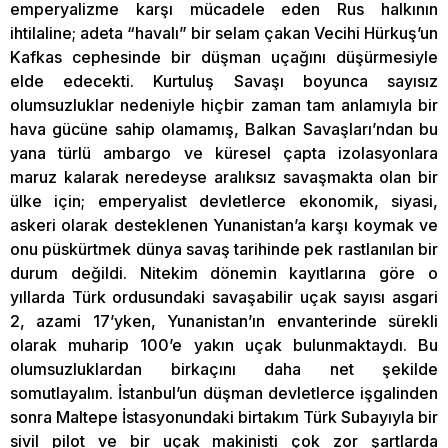
emperyalizme karşı mücadele eden Rus halkının
ihtilaline; adeta “havalı” bir selam çakan Vecihi Hürkuş’un
Kafkas cephesinde bir düşman uçağını düşürmesiyle
elde edecekti. Kurtuluş Savaşı boyunca sayısız
olumsuzluklar nedeniyle hiçbir zaman tam anlamıyla bir
hava gücüne sahip olamamış, Balkan Savaşları’ndan bu
yana türlü ambargo ve küresel çapta izolasyonlara
maruz kalarak neredeyse aralıksız savaşmakta olan bir
ülke için; emperyalist devletlerce ekonomik, siyasi,
askeri olarak desteklenen Yunanistan’a karşı koymak ve
onu püskürtmek dünya savaş tarihinde pek rastlanılan bir
durum değildi. Nitekim dönemin kayıtlarına göre o
yıllarda Türk ordusundaki savaşabilir uçak sayısı asgari
2, azami 17’yken, Yunanistan’ın envanterinde sürekli
olarak muharip 100’e yakın uçak bulunmaktaydı. Bu
olumsuzluklardan birkaçını daha net şekilde
somutlayalım. İstanbul’un düşman devletlerce işgalinden
sonra Maltepe İstasyonundaki birtakım Türk Subayıyla bir
sivil pilot ve bir uçak makinisti çok zor şartlarda