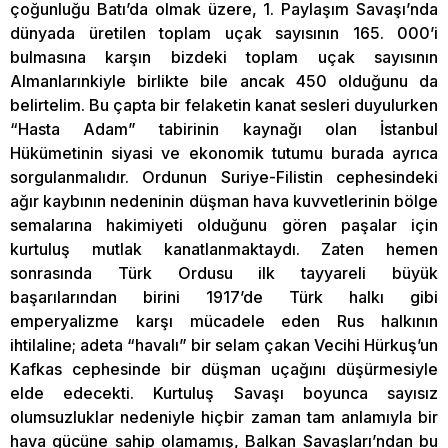
çoğunluğu Batı’da olmak üzere, 1. Paylaşım Savaşı’nda
dünyada üretilen toplam uçak sayısının 165. 000’i
bulmasına karşın bizdeki toplam uçak sayısının
Almanlarınkiyle birlikte bile ancak 450 olduğunu da
belirtelim. Bu çapta bir felaketin kanat sesleri duyulurken
“Hasta Adam” tabirinin kaynağı olan İstanbul
Hükümetinin siyasi ve ekonomik tutumu burada ayrıca
sorgulanmalıdır. Ordunun Suriye-Filistin cephesindeki
ağır kaybının nedeninin düşman hava kuvvetlerinin bölge
semalarına hakimiyeti olduğunu gören paşalar için
kurtuluş mutlak kanatlanmaktaydı. Zaten hemen
sonrasında Türk Ordusu ilk tayyareli büyük
başarılarından birini 1917’de Türk halkı gibi
emperyalizme karşı mücadele eden Rus halkının
ihtilaline; adeta “havalı” bir selam çakan Vecihi Hürkuş’un
Kafkas cephesinde bir düşman uçağını düşürmesiyle
elde edecekti. Kurtuluş Savaşı boyunca sayısız
olumsuzluklar nedeniyle hiçbir zaman tam anlamıyla bir
hava gücüne sahip olamamış, Balkan Savaşları’ndan bu