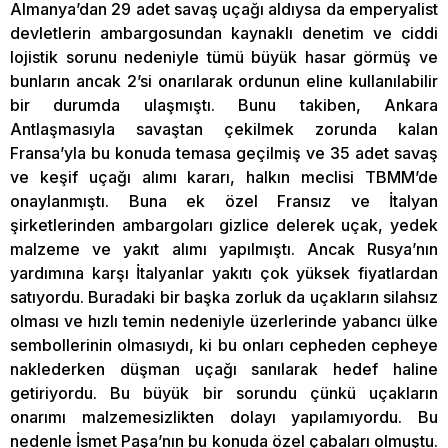
Almanya’dan 29 adet savaş uçağı aldıysa da emperyalist
devletlerin ambargosundan kaynaklı denetim ve ciddi
lojistik sorunu nedeniyle tümü büyük hasar görmüş ve
bunların ancak 2’si onarılarak ordunun eline kullanılabilir
bir durumda ulaşmıştı. Bunu takiben, Ankara
Antlaşmasıyla savaştan çekilmek zorunda kalan
Fransa’yla bu konuda temasa geçilmiş ve 35 adet savaş
ve keşif uçağı alımı kararı, halkın meclisi TBMM’de
onaylanmıştı. Buna ek özel Fransız ve İtalyan
şirketlerinden ambargoları gizlice delerek uçak, yedek
malzeme ve yakıt alımı yapılmıştı. Ancak Rusya’nın
yardımına karşı İtalyanlar yakıtı çok yüksek fiyatlardan
satıyordu. Buradaki bir başka zorluk da uçakların silahsız
olması ve hızlı temin nedeniyle üzerlerinde yabancı ülke
sembollerinin olmasıydı, ki bu onları cepheden cepheye
naklederken düşman uçağı sanılarak hedef haline
getiriyordu. Bu büyük bir sorundu çünkü uçakların
onarımı malzemesizlikten dolayı yapılamıyordu. Bu
nedenle İsmet Paşa’nın bu konuda özel çabaları olmuştu.