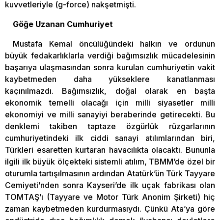
kuvvetleriyle (g-force) nakşetmişti.
Göğe Uzanan Cumhuriyet
Mustafa Kemal öncülüğündeki halkın ve ordunun
büyük fedakarlıklarla verdiği bağımsızlık mücadelesinin
başarıya ulaşmasından sonra kurulan cumhuriyetin vakit
kaybetmeden daha yükseklere kanatlanması
kaçınılmazdı. Bağımsızlık, doğal olarak en başta
ekonomik temelli olacağı için milli siyasetler milli
ekonomiyi ve milli sanayiyi beraberinde getirecekti. Bu
denklemi takiben taptaze özgürlük rüzgarlarının
cumhuriyetindeki ilk ciddi sanayi atılımlarından biri,
Türkleri esaretten kurtaran havacılıkta olacaktı. Bununla
ilgili ilk büyük ölçekteki sistemli atılım, TBMM’de özel bir
oturumla tartışılmasının ardından Atatürk’ün Türk Tayyare
Cemiyeti’nden sonra Kayseri’de ilk uçak fabrikası olan
TOMTAŞ’ı (Tayyare ve Motor Türk Anonim Şirketi) hiç
zaman kaybetmeden kurdurmasıydı. Çünkü Ata’ya göre