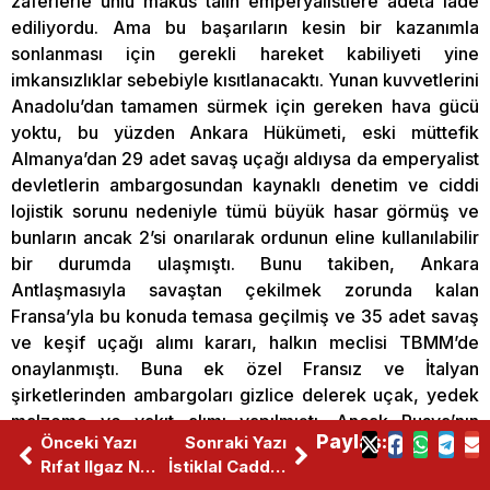
zaferlerle ünlü makus talih emperyalistlere adeta iade
ediliyordu. Ama bu başarıların kesin bir kazanımla
sonlanması için gerekli hareket kabiliyeti yine
imkansızlıklar sebebiyle kısıtlanacaktı. Yunan kuvvetlerini
Anadolu’dan tamamen sürmek için gereken hava gücü
yoktu, bu yüzden Ankara Hükümeti, eski müttefik
Almanya’dan 29 adet savaş uçağı aldıysa da emperyalist
devletlerin ambargosundan kaynaklı denetim ve ciddi
lojistik sorunu nedeniyle tümü büyük hasar görmüş ve
bunların ancak 2’si onarılarak ordunun eline kullanılabilir
bir durumda ulaşmıştı. Bunu takiben, Ankara
Antlaşmasıyla savaştan çekilmek zorunda kalan
Fransa’yla bu konuda temasa geçilmiş ve 35 adet savaş
ve keşif uçağı alımı kararı, halkın meclisi TBMM’de
onaylanmıştı. Buna ek özel Fransız ve İtalyan
şirketlerinden ambargoları gizlice delerek uçak, yedek
malzeme ve yakıt alımı yapılmıştı. Ancak Rusya’nın
Paylaş:
Önceki Yazı
Sonraki Yazı
yardımına karşı İtalyanlar yakıtı çok yüksek fiyatlardan
Rıfat Ilgaz Neden Bu Kadar Inatçı?
İstiklal Caddesi’ne Yeni Sanat Merkezi
satıyordu. Buradaki bir başka zorluk da uçakların silahsız