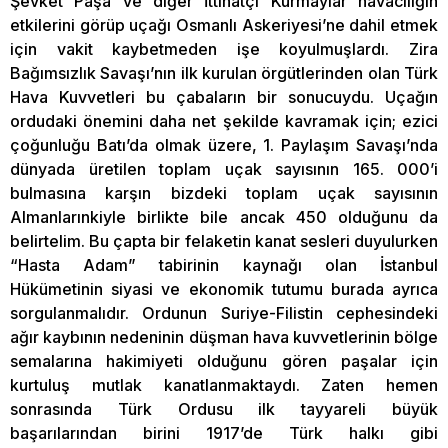
Şevket Paşa ve diğer İttihatçı Kurmaylar havacılığın
etkilerini görüp uçağı Osmanlı Askeriyesi’ne dahil etmek
için vakit kaybetmeden işe koyulmuşlardı. Zira
Bağımsızlık Savaşı’nın ilk kurulan örgütlerinden olan Türk
Hava Kuvvetleri bu çabaların bir sonucuydu. Uçağın
ordudaki önemini daha net şekilde kavramak için; ezici
çoğunluğu Batı’da olmak üzere, 1. Paylaşım Savaşı’nda
dünyada üretilen toplam uçak sayısının 165. 000’i
bulmasına karşın bizdeki toplam uçak sayısının
Almanlarınkiyle birlikte bile ancak 450 olduğunu da
belirtelim. Bu çapta bir felaketin kanat sesleri duyulurken
“Hasta Adam” tabirinin kaynağı olan İstanbul
Hükümetinin siyasi ve ekonomik tutumu burada ayrıca
sorgulanmalıdır. Ordunun Suriye-Filistin cephesindeki
ağır kaybının nedeninin düşman hava kuvvetlerinin bölge
semalarına hakimiyeti olduğunu gören paşalar için
kurtuluş mutlak kanatlanmaktaydı. Zaten hemen
sonrasında Türk Ordusu ilk tayyareli büyük
başarılarından birini 1917’de Türk halkı gibi