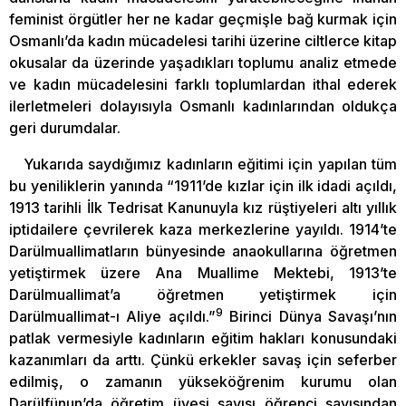
feminist örgütler her ne kadar geçmişle bağ kurmak için
Osmanlı’da kadın mücadelesi tarihi üzerine ciltlerce kitap
okusalar da üzerinde yaşadıkları toplumu analiz etmede
ve kadın mücadelesini farklı toplumlardan ithal ederek
ilerletmeleri dolayısıyla Osmanlı kadınlarından oldukça
geri durumdalar.
Yukarıda saydığımız kadınların eğitimi için yapılan tüm
bu yeniliklerin yanında “1911’de kızlar için ilk idadi açıldı,
1913 tarihli İlk Tedrisat Kanunuyla kız rüştiyeleri altı yıllık
iptidailere çevrilerek kaza merkezlerine yayıldı. 1914’te
Darülmuallimatların bünyesinde anaokullarına öğretmen
yetiştirmek üzere Ana Muallime Mektebi, 1913’te
Darülmuallimat’a öğretmen yetiştirmek için
9
Darülmuallimat-ı Aliye açıldı.”
Birinci Dünya Savaşı’nın
patlak vermesiyle kadınların eğitim hakları konusundaki
kazanımları da arttı. Çünkü erkekler savaş için seferber
edilmiş, o zamanın yükseköğrenim kurumu olan
Darülfünun’da öğretim üyesi sayısı öğrenci sayısından