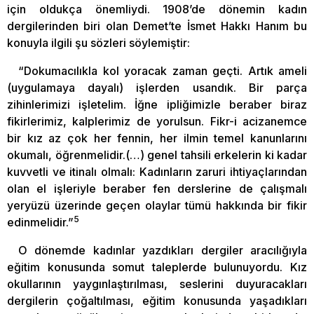
için oldukça önemliydi. 1908’de dönemin kadın
dergilerinden biri olan Demet’te İsmet Hakkı Hanım bu
konuyla ilgili şu sözleri söylemiştir:
“Dokumacılıkla kol yoracak zaman geçti. Artık ameli
(uygulamaya dayalı) işlerden usandık. Bir parça
zihinlerimizi işletelim. İğne ipliğimizle beraber biraz
fikirlerimiz, kalplerimiz de yorulsun. Fikr-i acizanemce
bir kız az çok her fennin, her ilmin temel kanunlarını
okumalı, öğrenmelidir.(…) genel tahsili erkelerin ki kadar
kuvvetli ve itinalı olmalı: Kadınların zaruri ihtiyaçlarından
olan el işleriyle beraber fen derslerine de çalışmalı
yeryüzü üzerinde geçen olaylar tümü hakkında bir fikir
5
edinmelidir.”
O dönemde kadınlar yazdıkları dergiler aracılığıyla
eğitim konusunda somut taleplerde bulunuyordu. Kız
okullarının yaygınlaştırılması, seslerini duyuracakları
dergilerin çoğaltılması, eğitim konusunda yaşadıkları