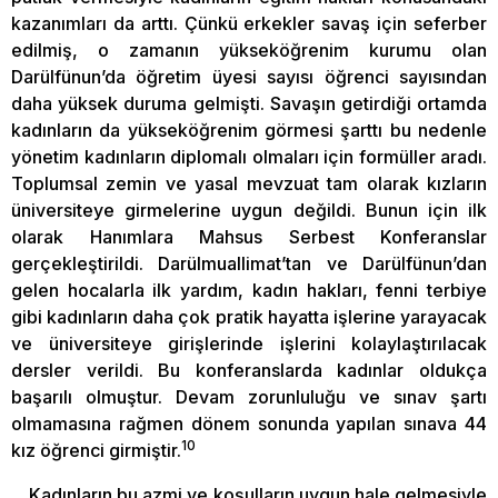
kazanımları da arttı. Çünkü erkekler savaş için seferber
edilmiş, o zamanın yükseköğrenim kurumu olan
Darülfünun’da öğretim üyesi sayısı öğrenci sayısından
daha yüksek duruma gelmişti. Savaşın getirdiği ortamda
kadınların da yükseköğrenim görmesi şarttı bu nedenle
yönetim kadınların diplomalı olmaları için formüller aradı.
Toplumsal zemin ve yasal mevzuat tam olarak kızların
üniversiteye girmelerine uygun değildi. Bunun için ilk
olarak Hanımlara Mahsus Serbest Konferanslar
gerçekleştirildi. Darülmuallimat’tan ve Darülfünun’dan
gelen hocalarla ilk yardım, kadın hakları, fenni terbiye
gibi kadınların daha çok pratik hayatta işlerine yarayacak
ve üniversiteye girişlerinde işlerini kolaylaştırılacak
dersler verildi. Bu konferanslarda kadınlar oldukça
başarılı olmuştur. Devam zorunluluğu ve sınav şartı
olmamasına rağmen dönem sonunda yapılan sınava 44
10
kız öğrenci girmiştir.
Kadınların bu azmi ve koşulların uygun hale gelmesiyle