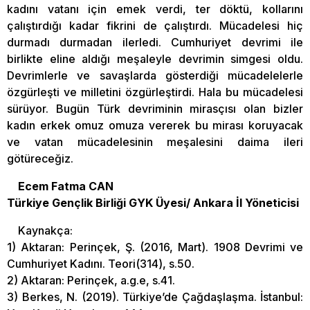
kadını vatanı için emek verdi, ter döktü, kollarını
çalıştırdığı kadar fikrini de çalıştırdı. Mücadelesi hiç
durmadı durmadan ilerledi. Cumhuriyet devrimi ile
birlikte eline aldığı meşaleyle devrimin simgesi oldu.
Devrimlerle ve savaşlarda gösterdiği mücadelelerle
özgürleşti ve milletini özgürleştirdi. Hala bu mücadelesi
sürüyor. Bugün Türk devriminin mirasçısı olan bizler
kadın erkek omuz omuza vererek bu mirası koruyacak
ve vatan mücadelesinin meşalesini daima ileri
götüreceğiz.
Ecem Fatma CAN
Türkiye Gençlik Birliği GYK Üyesi/ Ankara İl Yöneticisi
Kaynakça:
1) Aktaran: Perinçek, Ş. (2016, Mart). 1908 Devrimi ve
Cumhuriyet Kadını. Teori(314), s.50.
2) Aktaran: Perinçek, a.g.e, s.41.
3) Berkes, N. (2019). Türkiye’de Çağdaşlaşma. İstanbul: