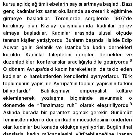
kursu açıldı; eğitimli ebelerin sayısı artmaya başladı. Bazı
genç kadınlar kız sanat okullarında sekreterlik eğitimine
girmeye başladılar. Törenlerde sergilerde 1907’de
kurulmuş olan Kızılay çalışmalarında kadınlar görev
almaya başladılar. Kadınlar arasında ulusal ölçüde
tanınan kişiler yetişiyordu. Bunların başında Halide Edip
Adıvar gelir. Selanik ve İstanbul’da kadın dernekleri
kuruldu. Kadınlar taleplerini dergiler, dernekler ve
6
düzenledikleri konferanslar aracılığıyla dile getiriyordu.
O dönem Avrupa’daki kadın hareketlerini de takip eden
kadınlar o hareketlerden kendilerini ayırıyorlardı. Türk
toplumunun yapısı ile Avrupa’nın toplum yapısının farkını
7
biliyorlardı.
Batılılaşmayı emperyalist kültüre
eklemlenerek yozlaşma biçiminde savunmak o
8
dönemde de “Tanzimatçı ruh” olarak eleştiriliyordu.
Aslında burada bir parantez açmak gerekir. Günümüz
feministlerinden o dönem kadın mücadelesinin önderleri
olan kadınlar bu konuda oldukça ayrılıyorlar. Bugün ithal
danslarla kadın mücadelesini yürütebileceğine inanan