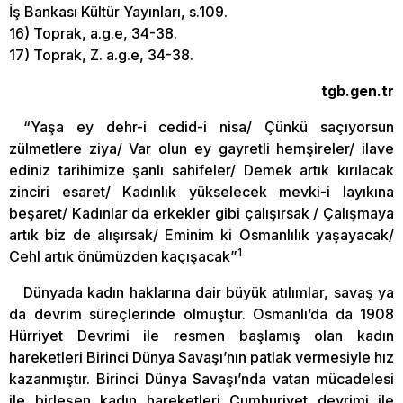
İş Bankası Kültür Yayınları, s.109.
16) Toprak, a.g.e, 34-38.
17) Toprak, Z. a.g.e, 34-38.
tgb.gen.tr
“Yaşa ey dehr-i cedid-i nisa/ Çünkü saçıyorsun
zülmetlere ziya/ Var olun ey gayretli hemşireler/ ilave
ediniz tarihimize şanlı sahifeler/ Demek artık kırılacak
zinciri esaret/ Kadınlık yükselecek mevki-i layıkına
beşaret/ Kadınlar da erkekler gibi çalışırsak / Çalışmaya
artık biz de alışırsak/ Eminim ki Osmanlılık yaşayacak/
1
Cehl artık önümüzden kaçışacak”
Dünyada kadın haklarına dair büyük atılımlar, savaş ya
da devrim süreçlerinde olmuştur. Osmanlı’da da 1908
Hürriyet Devrimi ile resmen başlamış olan kadın
hareketleri Birinci Dünya Savaşı’nın patlak vermesiyle hız
kazanmıştır. Birinci Dünya Savaşı’nda vatan mücadelesi
ile birleşen kadın hareketleri Cumhuriyet devrimi ile