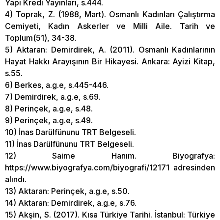
Yapı Kredi Yayınları, s.444.
4) Toprak, Z. (1988, Mart). Osmanlı Kadınları Çalıştırma
Cemiyeti, Kadın Askerler ve Milli Aile. Tarih ve
Toplum(51), 34-38.
5) Aktaran: Demirdirek, A. (2011). Osmanlı Kadınlarının
Hayat Hakkı Arayışının Bir Hikayesi. Ankara: Ayizi Kitap,
s.55.
6) Berkes, a.g.e, s.445-446.
7) Demirdirek, a.g.e, s.69.
8) Perinçek, a.g.e, s.48.
9) Perinçek, a.g.e, s.49.
10) İnas Darülfünunu TRT Belgeseli.
11) İnas Darülfünunu TRT Belgeseli.
12) Saime Hanım. Biyografya:
https://www.biyografya.com/biyografi/12171 adresinden
alındı.
13) Aktaran: Perinçek, a.g.e, s.50.
14) Aktaran: Demirdirek, a.g.e, s.76.
15) Akşin, S. (2017). Kısa Türkiye Tarihi. İstanbul: Türkiye