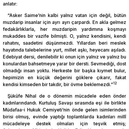
anlatır:
“Asker Saime’nin kalbi yalnız vatan için değil, bütün
muzdarip insanlar için ayrı ayrı çarpardı. En akla gelmez
fedakârlıklarla, her muzdaripin yardımına koşmayı
mukaddes bir vazife bilmişti. O, yalnız kendisini, kendi
rahatını, saadetini düşünmezdi. Yıllardan beri meslek
hayatında talebelerine yurt, millet aşkı, heyecanı aşıladı.
Edebiyat dersi, denilebilir ki onun için yalnız ve yalnız bu
konulardan bahsetmeye yarar bir dersti. Sevmediği, dost
olmadığı insan yoktu. Herkeste bir başka kıymet bulur,
hepimizin en küçük değerini göklere çıkarır, fakat
12
kendisi kimseden bir takdir, bir övme beklemezdi.”
Şükûfe Nihal de o dönemin mücadele eden önder
kadınlarındandı. Kurtuluş Savaşı sırasında eşi ile birlikte
Müdafaa-i Hukuk Cemiyeti’nin önde gelen isimlerinden
birisi olmuş, evinde yaptığı toplantılarda kadınları millî
mücadeleye destek olmaları için teşvik etmiş;