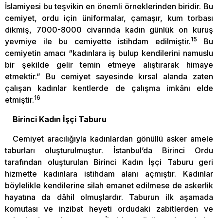
İslamiyesi bu teşvikin en önemli örneklerinden biridir. Bu
cemiyet, ordu için üniformalar, çamaşır, kum torbası
dikmiş, 7000-8000 civarında kadın günlük on kuruş
15
yevmiye ile bu cemiyette istihdam edilmiştir.
Bu
cemiyetin amacı “kadınlara iş bulup kendilerini namuslu
bir şekilde gelir temin etmeye alıştırarak himaye
etmektir.” Bu cemiyet sayesinde kırsal alanda zaten
çalışan kadınlar kentlerde de çalışma imkânı elde
16
etmiştir.
Birinci Kadın İşçi Taburu
Cemiyet aracılığıyla kadınlardan gönüllü asker amele
taburları oluşturulmuştur. İstanbul’da Birinci Ordu
tarafından oluşturulan Birinci Kadın İşçi Taburu geri
hizmette kadınlara istihdam alanı açmıştır. Kadınlar
böylelikle kendilerine silah emanet edilmese de askerlik
hayatına da dâhil olmuşlardır. Taburun ilk aşamada
komutası ve inzibat heyeti ordudaki zabitlerden ve