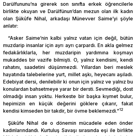
Darülfununu’na girerek son sınıfta erkek öğrencilerle
birlikte okuyan ve Darülfünun’dan mezun olan ilk kadın
olan Şükûfe Nihal, arkadaşı Münevver Saime’yi şöyle
anlatır:
“Asker Saime’nin kalbi yalnız vatan için değil, bütün
muzdarip insanlar için ayrı ayrı çarpardı. En akla gelmez
fedakârlıklarla, her muzdaripin yardımına koşmayı
mukaddes bir vazife bilmişti. O, yalnız kendisini, kendi
rahatını, saadetini düşünmezdi. Yıllardan beri meslek
hayatında talebelerine yurt, millet aşkı, heyecanı aşıladı.
Edebiyat dersi, denilebilir ki onun için yalnız ve yalnız bu
konulardan bahsetmeye yarar bir dersti. Sevmediği, dost
olmadığı insan yoktu. Herkeste bir başka kıymet bulur,
hepimizin en küçük değerini göklere çıkarır, fakat
12
kendisi kimseden bir takdir, bir övme beklemezdi.”
Şükûfe Nihal de o dönemin mücadele eden önder
kadınlarındandı. Kurtuluş Savaşı sırasında eşi ile birlikte