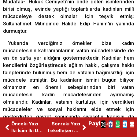
Müdafaa-i Hukuk Cemiyeti’nin önde gelen isimlerinden
birisi olmuş, evinde yaptığı toplantılarda kadınları millî
mücadeleye destek olmaları için teşvik etmiş;
Sultanahmet Mitinginde Halide Edip Hanım’ın yanında
durmuştur.
Yukarıda verdiğimiz örnekler bize kadın
mücadelesinin kahramanlarının vatan mücadelesinde de
en ön safta yer aldığını göstermektedir. Kadınlar hem
kendilerini özgürleştirecek eğitim hakkı, çalışma hakkı
taleplerinde bulunmuş hem de vatanın bağımsızlığı için
mücadele etmiştir. Bu kadınların ismini bugün biliyor
olmamızın en önemli sebeplerinden biri vatan
mücadelesini kadın mücadelesinden ayırmamış
olmalarıdır. Kadınlar, vatanın kurtuluşu için verdikleri
mücadeleler ve sosyal haklarını elde etmek için
gösterdikleri gayret sonucunda siyasetin kapısını da
Paylaş:
zorlamıştır.
Önceki Yazı
Sonraki Yazı
İki İsim İki Düzen
Tekelleşen Eleştiri
“Vatanın Hukuku Kadının Hukukundan Üstündür”