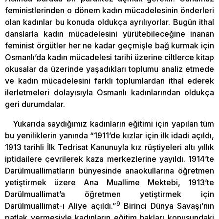
feministlerinden o dönem kadın mücadelesinin önderleri
olan kadınlar bu konuda oldukça ayrılıyorlar. Bugün ithal
danslarla kadın mücadelesini yürütebileceğine inanan
feminist örgütler her ne kadar geçmişle bağ kurmak için
Osmanlı’da kadın mücadelesi tarihi üzerine ciltlerce kitap
okusalar da üzerinde yaşadıkları toplumu analiz etmede
ve kadın mücadelesini farklı toplumlardan ithal ederek
ilerletmeleri dolayısıyla Osmanlı kadınlarından oldukça
geri durumdalar.
Yukarıda saydığımız kadınların eğitimi için yapılan tüm
bu yeniliklerin yanında “1911’de kızlar için ilk idadi açıldı,
1913 tarihli İlk Tedrisat Kanunuyla kız rüştiyeleri altı yıllık
iptidailere çevrilerek kaza merkezlerine yayıldı. 1914’te
Darülmuallimatların bünyesinde anaokullarına öğretmen
yetiştirmek üzere Ana Muallime Mektebi, 1913’te
Darülmuallimat’a öğretmen yetiştirmek için
9
Darülmuallimat-ı Aliye açıldı.”
Birinci Dünya Savaşı’nın
patlak vermesiyle kadınların eğitim hakları konusundaki