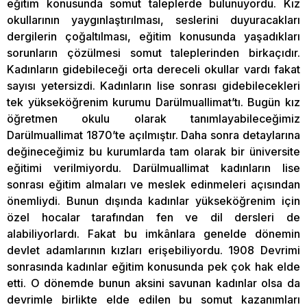
eğitim konusunda somut taleplerde bulunuyordu. Kız
okullarının yaygınlaştırılması, seslerini duyuracakları
dergilerin çoğaltılması, eğitim konusunda yaşadıkları
sorunların çözülmesi somut taleplerinden birkaçıdır.
Kadınların gidebileceği orta dereceli okullar vardı fakat
sayısı yetersizdi. Kadınların lise sonrası gidebilecekleri
tek yükseköğrenim kurumu Darülmuallimat’tı. Bugün kız
öğretmen okulu olarak tanımlayabileceğimiz
Darülmuallimat 1870’te açılmıştır. Daha sonra detaylarına
değineceğimiz bu kurumlarda tam olarak bir üniversite
eğitimi verilmiyordu. Darülmuallimat kadınların lise
sonrası eğitim almaları ve meslek edinmeleri açısından
önemliydi. Bunun dışında kadınlar yükseköğrenim için
özel hocalar tarafından fen ve dil dersleri de
alabiliyorlardı. Fakat bu imkânlara genelde dönemin
devlet adamlarının kızları erişebiliyordu. 1908 Devrimi
sonrasında kadınlar eğitim konusunda pek çok hak elde
etti. O dönemde bunun aksini savunan kadınlar olsa da
devrimle birlikte elde edilen bu somut kazanımları