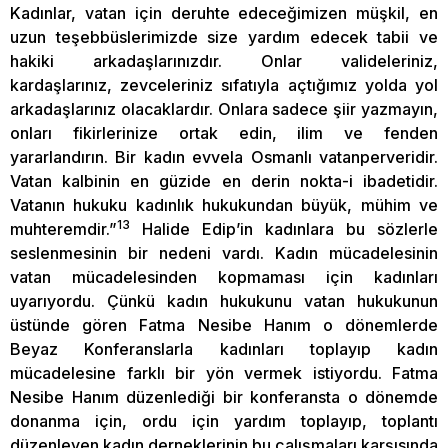
Kadınlar, vatan için deruhte edeceğimizen müşkil, en
uzun teşebbüslerimizde size yardım edecek tabii ve
hakiki arkadaşlarınızdır. Onlar valideleriniz,
kardaşlarınız, zevceleriniz sıfatıyla açtığımız yolda yol
arkadaşlarınız olacaklardır. Onlara sadece şiir yazmayın,
onları fikirlerinize ortak edin, ilim ve fenden
yararlandırın. Bir kadın evvela Osmanlı vatanperveridir.
Vatan kalbinin en güzide en derin nokta-i ibadetidir.
Vatanın hukuku kadınlık hukukundan büyük, mühim ve
13
muhteremdir.”
Halide Edip’in kadınlara bu sözlerle
seslenmesinin bir nedeni vardı. Kadın mücadelesinin
vatan mücadelesinden kopmaması için kadınları
uyarıyordu. Çünkü kadın hukukunu vatan hukukunun
üstünde gören Fatma Nesibe Hanım o dönemlerde
Beyaz Konferanslarla kadınları toplayıp kadın
mücadelesine farklı bir yön vermek istiyordu. Fatma
Nesibe Hanım düzenlediği bir konferansta o dönemde
donanma için, ordu için yardım toplayıp, toplantı
düzenleyen kadın derneklerinin bu çalışmaları karşısında