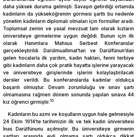
daha yüksek duruma gelmişti. Savaşın getirdiği ortamda
kadınların da yükseköğrenim görmesi şarttı bu nedenle
yönetim kadınların diplomalı olmaları için formüller aradı.
Toplumsal zemin ve yasal mevzuat tam olarak kızların
üniversiteye girmelerine uygun değildi. Bunun için ilk
olarak Hanımlara Mahsus Serbest Konferanslar
gerçekleştirildi. Darülmuallimat’tan ve Darülfünun’dan
gelen hocalarla ilk yardım, kadın hakları, fenni terbiye
gibi kadınların daha çok pratik hayatta işlerine yarayacak
ve üniversiteye girişlerinde işlerini kolaylaştırılacak
dersler verildi. Bu konferanslarda kadınlar oldukça
başarılı olmuştur. Devam zorunluluğu ve sınav şartı
olmamasına rağmen dönem sonunda yapılan sınava 44
10
kız öğrenci girmiştir.
Kadınların bu azmi ve koşulların uygun hale gelmesiyle
24 Ekim 1914’te tarihimizin ilk ve tek kadın üniversitesi
İnas Darülfünunu açılmıştır. Bu üniversiteye girmenin
şartları arasında evli olmama şartı oldukça dikkat