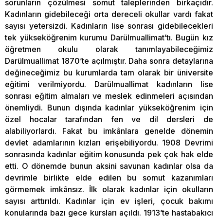
sorunların çözülmesi somut taleplerinden birkaçıdır.
Kadınların gidebileceği orta dereceli okullar vardı fakat
sayısı yetersizdi. Kadınların lise sonrası gidebilecekleri
tek yükseköğrenim kurumu Darülmuallimat’tı. Bugün kız
öğretmen okulu olarak tanımlayabileceğimiz
Darülmuallimat 1870’te açılmıştır. Daha sonra detaylarına
değineceğimiz bu kurumlarda tam olarak bir üniversite
eğitimi verilmiyordu. Darülmuallimat kadınların lise
sonrası eğitim almaları ve meslek edinmeleri açısından
önemliydi. Bunun dışında kadınlar yükseköğrenim için
özel hocalar tarafından fen ve dil dersleri de
alabiliyorlardı. Fakat bu imkânlara genelde dönemin
devlet adamlarının kızları erişebiliyordu. 1908 Devrimi
sonrasında kadınlar eğitim konusunda pek çok hak elde
etti. O dönemde bunun aksini savunan kadınlar olsa da
devrimle birlikte elde edilen bu somut kazanımları
görmemek imkânsız. İlk olarak kadınlar için okulların
sayısı arttırıldı. Kadınlar için ev işleri, çocuk bakımı
konularında bazı gece kursları açıldı. 1913’te hastabakıcı