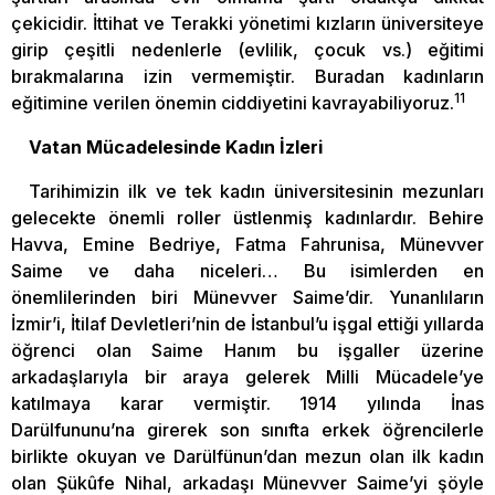
çekicidir. İttihat ve Terakki yönetimi kızların üniversiteye
girip çeşitli nedenlerle (evlilik, çocuk vs.) eğitimi
bırakmalarına izin vermemiştir. Buradan kadınların
11
eğitimine verilen önemin ciddiyetini kavrayabiliyoruz.
Vatan Mücadelesinde Kadın İzleri
Tarihimizin ilk ve tek kadın üniversitesinin mezunları
gelecekte önemli roller üstlenmiş kadınlardır. Behire
Havva, Emine Bedriye, Fatma Fahrunisa, Münevver
Saime ve daha niceleri… Bu isimlerden en
önemlilerinden biri Münevver Saime’dir. Yunanlıların
İzmir’i, İtilaf Devletleri’nin de İstanbul’u işgal ettiği yıllarda
öğrenci olan Saime Hanım bu işgaller üzerine
arkadaşlarıyla bir araya gelerek Milli Mücadele’ye
katılmaya karar vermiştir. 1914 yılında İnas
Darülfununu’na girerek son sınıfta erkek öğrencilerle
birlikte okuyan ve Darülfünun’dan mezun olan ilk kadın
olan Şükûfe Nihal, arkadaşı Münevver Saime’yi şöyle