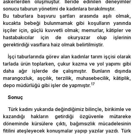
askerlerden oluşmuştur. İleride edinilen deneyimler
sonucu taburun yönetimi de kadınlara bırakılmıştır.
Bu taburlara başvuru şartları arasında aşılı olmak,
kucakta bebeği bulunmamak gibi koşulların yanında
işçiler için, güçlü kuvvetli olmak; memurlar, kâtipler ve
hastabakıcılar için de okuryazar olup işlerinin
gerektirdiği vasıflara haiz olmak belirtilmiştir.
İşçi taburlarında görev alan kadınlar tarım işçisi olarak
tarlada ürün toplarken, çukur kazma ve yol yapımı gibi
daha ağır işlerde de çalışmıştır. Bunların dışında
marangozluk, aşçılık, terzilik, muhasebecilik, kâtiplik,
17
depo müdürlüğü gibi işler de yapmıştır.
Sonuç
Türk kadını yukarıda değindiğimiz bilinçle, birikimle ve
kazandığı hakların getirdiği özgüvenle mütareke
döneminde kürsülere çıktı, bağımsızlık mücadelesinin
fitilini ateşleyecek konuşmalar yapıp yazılar yazdı. Türk