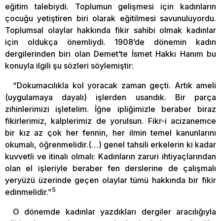
eğitim talebiydi. Toplumun gelişmesi için kadınların
çocuğu yetiştiren biri olarak eğitilmesi savunuluyordu.
Toplumsal olaylar hakkında fikir sahibi olmak kadınlar
için oldukça önemliydi. 1908’de dönemin kadın
dergilerinden biri olan Demet’te İsmet Hakkı Hanım bu
konuyla ilgili şu sözleri söylemiştir:
“Dokumacılıkla kol yoracak zaman geçti. Artık ameli
(uygulamaya dayalı) işlerden usandık. Bir parça
zihinlerimizi işletelim. İğne ipliğimizle beraber biraz
fikirlerimiz, kalplerimiz de yorulsun. Fikr-i acizanemce
bir kız az çok her fennin, her ilmin temel kanunlarını
okumalı, öğrenmelidir.(…) genel tahsili erkelerin ki kadar
kuvvetli ve itinalı olmalı: Kadınların zaruri ihtiyaçlarından
olan el işleriyle beraber fen derslerine de çalışmalı
yeryüzü üzerinde geçen olaylar tümü hakkında bir fikir
5
edinmelidir.”
O dönemde kadınlar yazdıkları dergiler aracılığıyla