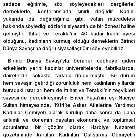
sadece eğitimle, söz söyleyecekleri dergilerle,
derneklerle, konferanslarla sınırlı değildir. Kadın,
yukarıda da değindiğimiz gibi, vatan mücadelesi
hakkında söylediği sözlerle siyasetin de bir öznesi haline
gelmiştir. İttihat ve Terakki’nin 40 kadar kadın üyesi
olduğunu, kadınların kurmuş olduğu derneklerin Birinci
Dünya Savaşı’na doğru siyasallaştığını söyleyebiliriz.
Birinci Dünya Savaşı’yla beraber cepheye giden
erkeklerin yerini kadınlar üniversitelerde, fabrikalarda,
dairelerde, sokakta, tarlada doldurmuştur. Bu durum
hem savaşın getirdiği zorunluluk hem kadınların yıllardır
buradaki ısrarları hem de İttihat ve Terakki’nin teşvikleri
sayesinde gerçekleşmiştir. Enver Paşa’nın eşi Naciye
Sultan himayesinde, 1914’te Asker Ailelerine Yardımcı
Kadınlar Cemiyeti olarak kurulup daha sonra da daha
anlamlı ve dönemin dayatan ekonomik ve toplumsal
sorunlarına bir çözüm olarak Harbiye Nezareti
gözetiminde kurulan Kadınları Çalıştırma Cemiyet-i