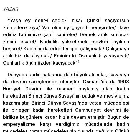
YAZAR
“Yaşa ey dehr-i cedid-i nisa/ Çünkü saçıyorsun
zülmetlere ziya/ Var olun ey gayretli hemşireler/ ilave
ediniz tarihimize şanlı sahifeler/ Demek artık kırılacak
zinciri esaret/ Kadınlık yükselecek mevki-i layıkına
beşaret/ Kadınlar da erkekler gibi çalışırsak / Çalışmaya
artık biz de alışırsak/ Eminim ki Osmanlılık yaşayacak/
1
Cehl artık önümüzden kaçışacak”
Dünyada kadın haklarına dair büyük atılımlar, savaş ya
da devrim süreçlerinde olmuştur. Osmanlı’da da 1908
Hürriyet Devrimi ile resmen başlamış olan kadın
hareketleri Birinci Dünya Savaşı’nın patlak vermesiyle hız
kazanmıştır. Birinci Dünya Savaşı’nda vatan mücadelesi
ile birleşen kadın hareketleri Cumhuriyet devrimi ile
birlikte bugünlere kadar hızla devam etmiştir. Bugün de
emperyalizme karşı verdiğimiz mücadelede kadın
mücadelesi vatan mücadelesinin dışında değildir. Çünkü