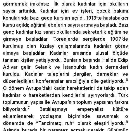
görmemek imkânsız. İlk olarak kadınlar için okulların
sayısı arttırıldı. Kadınlar için ev işleri, çocuk bakımı
konularında bazı gece kursları açıldı. 1913’te hastabakıcı
kursu açıldı; eğitimli ebelerin sayısı artmaya başladı. Bazı
genç kadınlar kız sanat okullarında sekreterlik eğitimine
girmeye başladılar. Törenlerde sergilerde 1907’de
kurulmuş olan Kızılay çalışmalarında kadınlar görev
almaya başladılar. Kadınlar arasında ulusal ölçüde
tanınan kişiler yetişiyordu. Bunların başında Halide Edip
Adıvar gelir. Selanik ve İstanbul’da kadın dernekleri
kuruldu. Kadınlar taleplerini dergiler, dernekler ve
6
düzenledikleri konferanslar aracılığıyla dile getiriyordu.
O dönem Avrupa’daki kadın hareketlerini de takip eden
kadınlar o hareketlerden kendilerini ayırıyorlardı. Türk
toplumunun yapısı ile Avrupa’nın toplum yapısının farkını
7
biliyorlardı.
Batılılaşmayı emperyalist kültüre
eklemlenerek yozlaşma biçiminde savunmak o
8
dönemde de “Tanzimatçı ruh” olarak eleştiriliyordu.
Aslında burada bir parantez açmak gerekir. Günümüz