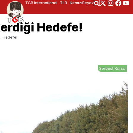
TGB International
TLB
KırmızıBeyaz
terdiği Hedefe!
ği Hedefe!
Serbest Kürsü