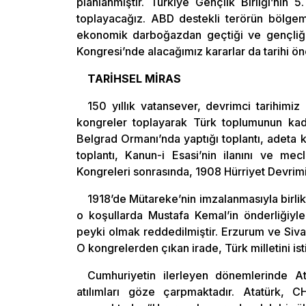
planlanmıştır. Türkiye Gençlik Birliği’nin
toplayacağız. ABD destekli terörün bölgem
ekonomik darboğazdan geçtiği ve gençliğin
Kongresi’nde alacağımız kararlar da tarihi ö
TARİHSEL MİRAS
150 yıllık vatansever, devrimci tarihimiz 
kongreler toplayarak Türk toplumunun kader
Belgrad Ormanı’nda yaptığı toplantı, adeta ko
toplantı, Kanun-i Esasi’nin ilanını ve mec
Kongreleri sonrasında, 1908 Hürriyet Devrimi
1918’de Mütareke’nin imzalanmasıyla birlikt
o koşullarda Mustafa Kemal’in önderliğiyl
peyki olmak reddedilmiştir. Erzurum ve Sivas
O kongrelerden çıkan irade, Türk milletini isti
Cumhuriyetin ilerleyen dönemlerinde At
atılımları göze çarpmaktadır. Atatürk, CH