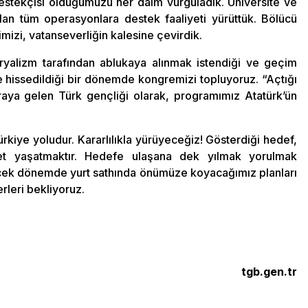
tekçisi olduğumuzu her daim vurguladık. Üniversite ve
ılan tüm operasyonlara destek faaliyeti yürüttük. Bölücü
imizi, vatanseverliğin kalesine çevirdik.
alizm tarafından ablukaya alınmak istendiği ve geçim
 hissedildiği bir dönemde kongremizi topluyoruz. “Açtığı
raya gelen Türk gençliği olarak, programımız Atatürk’ün
rkiye yoludur. Kararlılıkla yürüyeceğiz! Gösterdiği hedef,
ebet yaşatmaktır. Hedefe ulaşana dek yılmak yorulmak
elecek dönemde yurt sathında önümüze koyacağımız planları
leri bekliyoruz.
tgb.gen.tr