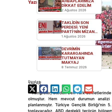
AHBAPLARIMIZA
Yazılar
DİKKAT EDELİM
2 Ağustos 2026
TAKLİDİN SON
PERDESİ: YENİ
PARTİ’NİN MİZAN...
1 Ağustos 2026
DEVRİMİN
KARARGAHINDA
TUTMAYAN
MAKYAJ
8 Temmuz 2026
Paylaş
YAZAR
Kongreler, öteden beri Türk devletlerinde
olmuştur. Hem mevcut durumun analizi
planlanmıştır. Türkiye Gençlik Birliği’nin
toplayacağız. ABD destekli terörün bölgem