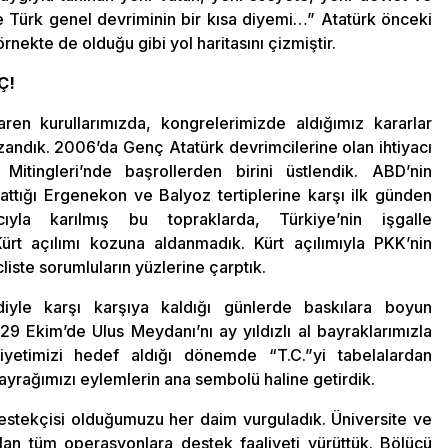
e Türk genel devriminin bir kısa diyemi…” Atatürk önceki
rnekte de olduğu gibi yol haritasını çizmiştir.
Ç!
ren kurullarımızda, kongrelerimizde aldığımız kararlar
andık. 2006’da Genç Atatürk devrimcilerine olan ihtiyacı
itingleri’nde başrollerden birini üstlendik. ABD’nin
lattığı Ergenekon ve Balyoz tertiplerine karşı ilk günden
yla karılmış bu topraklarda, Türkiye’nin işgalle
ürt açılımı kozuna aldanmadık. Kürt açılımıyla PKK’nin
liste sorumluların yüzlerine çarptık.
diyle karşı karşıya kaldığı günlerde baskılara boyun
29 Ekim’de Ulus Meydanı’nı ay yıldızlı al bayraklarımızla
riyetimizi hedef aldığı dönemde “T.C.”yi tabelalardan
ayrağımızı eylemlerin ana sembolü haline getirdik.
tekçisi olduğumuzu her daim vurguladık. Üniversite ve
ılan tüm operasyonlara destek faaliyeti yürüttük. Bölücü