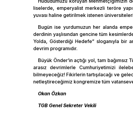
Hududumuzu koruyan Mehmetçiğimizin des
liselerde, emperyalist merkezli teröre yap
yuvası haline getirilmek istenen üniversiteler
Bugün ise yurdumuzun her alanda empery
derdinin yaşlısından gencine tüm kesimlerde
Yolda, Gösterdiği Hedefe” sloganıyla bir a
devrim programıdır.
Büyük Önder’in açtığı yol, tam bağımsız Tü
arasız devrimlerle Cumhuriyetimizi ilel
bilmeyeceğiz! Fikirlerin tartışılacağı ve g
netleştireceğimiz kongremize tüm vatansever
Okan Özkan
TGB Genel Sekreter Vekili