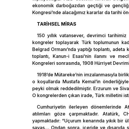
ekonomik darboğazdan geçtiği ve gençliğin
Kongresi’nde alacağımız kararlar da tarihi ö
TARİHSEL MİRAS
150 yıllık vatansever, devrimci tarihimiz 
kongreler toplayarak Türk toplumunun kader
Belgrad Ormanı’nda yaptığı toplantı, adeta ko
toplantı, Kanun-i Esasi’nin ilanını ve mec
Kongreleri sonrasında, 1908 Hürriyet Devrimi
1918’de Mütareke’nin imzalanmasıyla birlikt
o koşullarda Mustafa Kemal’in önderliğiyl
peyki olmak reddedilmiştir. Erzurum ve Sivas
O kongrelerden çıkan irade, Türk milletini isti
Cumhuriyetin ilerleyen dönemlerinde At
atılımları göze çarpmaktadır. Atatürk, CH
yapmaktadır: “Uçurum kenarında yıkık bir ü
savaş… Ondan sonra, içeride ve dışarıda sa