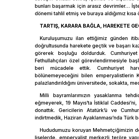
bunları başarmak için arasız devrimler… İşt
dönemi tahlil etmiş ve buraya aldığımız kısa ö
TARTIŞ, KARARA BAĞLA, HAREKETE GE
Kuruluşumuzu ilan ettiğimiz günden itiba
doğrultusunda harekete geçtik ve başarı kaz
görerek boşluğu doldurduk. Cumhuriyet M
Fethullahçıları özel görevlendirmesiyle baş
beri mücadele ettik. Cumhuriyet harcı
bölünemeyeceğini bilen emperyalistlerin K
palazlandırıldığını üniversitede, sokakta, mec
Milli bayramlarımızın yasaklanma tehdi
eğmeyerek, 19 Mayıs’ta İstiklal Caddesi’ni, 
donattık. Gericilerin Atatürk’ü ve Cumhu
indirtmedik, Haziran Ayaklanması’nda Türk b
Hududumuzu koruyan Mehmetçiğimizin des
liselerde, emperyalist merkezli teröre yap