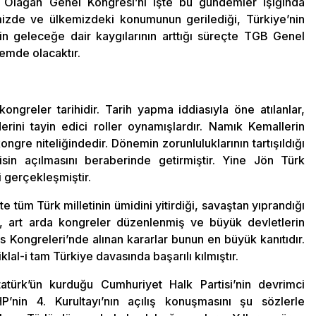
 5. Olağan Genel Kongresi’ni işte bu gündemler ışığında
izde ve ülkemizdeki konumunun gerilediği, Türkiye’nin
 geleceğe dair kaygılarının arttığı süreçte TGB Genel
nemde olacaktır.
kongreler tarihidir. Tarih yapma iddiasıyla öne atılanlar,
ini tayin edici roller oynamışlardır. Namık Kemallerin
ngre niteliğindedir. Dönemin zorunluluklarının tartışıldığı
lisin açılmasını beraberinde getirmiştir. Yine Jön Türk
 gerçekleşmiştir.
e tüm Türk milletinin ümidini yitirdiği, savaştan yıprandığı
e, art arda kongreler düzenlenmiş ve büyük devletlerin
 Kongreleri’nde alınan kararlar bunun en büyük kanıtıdır.
klal-i tam Türkiye davasında başarılı kılmıştır.
atürk’ün kurduğu Cumhuriyet Halk Partisi’nin devrimci
P’nin 4. Kurultayı’nın açılış konuşmasını şu sözlerle