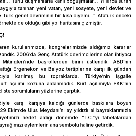
lke… Türlü düşmanlarla kanlı boğuşmalar… Yıllarca süren
ygıyla tanınan yeni vatan, yeni sosyete, yeni devlet ve
e Türk genel devriminin bir kısa diyemi…” Atatürk önceki
rnekte de olduğu gibi yol haritasını çizmiştir.
Ç!
ren kurullarımızda, kongrelerimizde aldığımız kararlar
andık. 2006’da Genç Atatürk devrimcilerine olan ihtiyacı
itingleri’nde başrollerden birini üstlendik. ABD’nin
lattığı Ergenekon ve Balyoz tertiplerine karşı ilk günden
yla karılmış bu topraklarda, Türkiye’nin işgalle
ürt açılımı kozuna aldanmadık. Kürt açılımıyla PKK’nin
liste sorumluların yüzlerine çarptık.
diyle karşı karşıya kaldığı günlerde baskılara boyun
29 Ekim’de Ulus Meydanı’nı ay yıldızlı al bayraklarımızla
riyetimizi hedef aldığı dönemde “T.C.”yi tabelalardan
ayrağımızı eylemlerin ana sembolü haline getirdik.