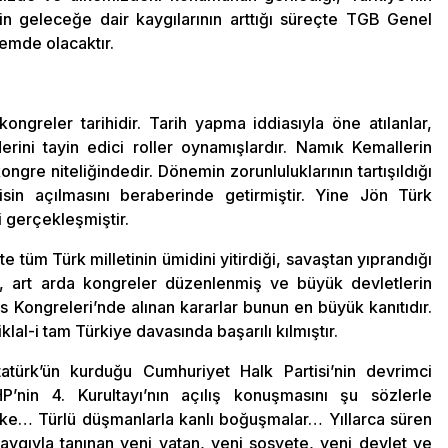
 geleceğe dair kaygılarının arttığı süreçte TGB Genel
nemde olacaktır.
kongreler tarihidir. Tarih yapma iddiasıyla öne atılanlar,
ini tayin edici roller oynamışlardır. Namık Kemallerin
ngre niteliğindedir. Dönemin zorunluluklarının tartışıldığı
lisin açılmasını beraberinde getirmiştir. Yine Jön Türk
 gerçekleşmiştir.
e tüm Türk milletinin ümidini yitirdiği, savaştan yıprandığı
e, art arda kongreler düzenlenmiş ve büyük devletlerin
 Kongreleri’nde alınan kararlar bunun en büyük kanıtıdır.
klal-i tam Türkiye davasında başarılı kılmıştır.
atürk’ün kurduğu Cumhuriyet Halk Partisi’nin devrimci
P’nin 4. Kurultayı’nın açılış konuşmasını şu sözlerle
lke… Türlü düşmanlarla kanlı boğuşmalar… Yıllarca süren
ygıyla tanınan yeni vatan, yeni sosyete, yeni devlet ve