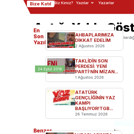
Biz Kimiz?
Yazılar
Yazarlar
Bize Katıl
Açtığı Yolda Gös
En
AHBAPLARIMIZA
Son
Ana Sayfa
Serbest Kürsü
Açtığı Yolda Gösterdi
DİKKAT EDELİM
Yazılanlar
2 Ağustos 2026
TAKLİDİN SON
PERDESİ: YENİ
24 Eylül 2018
PARTİ’NİN MİZAN...
1 Ağustos 2026
ATATÜRK
GENÇLİĞİNİN YAZ
KAMPI
BAŞLIYOR!TGB...
26 Temmuz 2026
Benzer