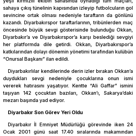
yeşil kırmızılı ekibin sahasında oynadığı tüm maçları,
sahaya çıkış tünelinin kapısından izleyip futbolcuların gol
sevincine ortak olması nedeniyle taraftarın da gönlünü
kazandı. Diyarbakırspor taraftarlarının, tribünlerden maç
öncesinde büyük sevgi gösterisinde bulunduğu Okkan,
Diyarbakır’a ve Diyarbakırspor’a karşı beslediği sevgiyi
her platformda dile getirdi. Okkan, Diyarbakırspor’a
katkılarından dolayı dönemin yönetimi tarafından kulübün
“Onursal Başkanı” ilan edildi.
Diyarbakırlılar kendilerinde derin izler bırakan Okkan’a
duydukları sevgi nedeniyle çocuklarına onun ismi
vererek hatırasını yaşatıyor. Kentte “Ali Gaffar” ismini
taşıyan 142 çocuktan bazıları, Okkan’ı, Sakarya’daki
mezarı başında yad ediyor.
Diyarbakır Son Görev Yeri Oldu
Diyarbakır İl Emniyet Müdürlüğü görevinde iken 24
Ocak 2001 günü saat 17.40 sıralarında makamından