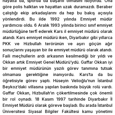
hayatta da, sporda da başarılı olmasını istiyordu. Ona
göre polis halktan ve hayattan uzak duramazdı. Beraber
çalıştığı ekip arkadaşlarını da hep bu bakış açısıyla
yönlendirdi. Bu ilde 1992 yılında Emniyet müdür
yardımcısı oldu. 6 Aralık 1993 yılında birinci sınıf emniyet
müdürlüğüne terfî ederek Kars il emniyet müdürü olarak
atandı. Kars emniyet müdürü iken, Diyarbakır gibi yıllarca
PKK ve Hizbullah terörünün ve aşırı göçün ağır
sonuçlarını yaşayan bir ile emniyet müdürü olarak atandı.
Faili meçhullerin ardı arkasının kesilmediği bir yıldı ve
Okkan artık Emniyet Genel Müdürü’ydü. Gaffar Okkan iyi
bir emniyet müdürünün yazılı görev tanımına tutsak
olmaması gerektiğine inanıyordu. Kars’ta da bu
öğretisiyle görev yaptı. Hüseyin Velioğlu’nun İstanbul
Beykoz’daki villasına yapılan baskında büyük rolü vardı.
Gaffar Okkan, Hizbullah’ın çökertilmesinde çok önemli
bir rol oynadı. 18 Kasım 1997 tarihinde Diyarbakır İl
Emniyet Müdürü olarak göreve başladı. Bu arada İstanbul
Üniversitesi Siyasal Bilgiler Fakültesi kamu yönetimi