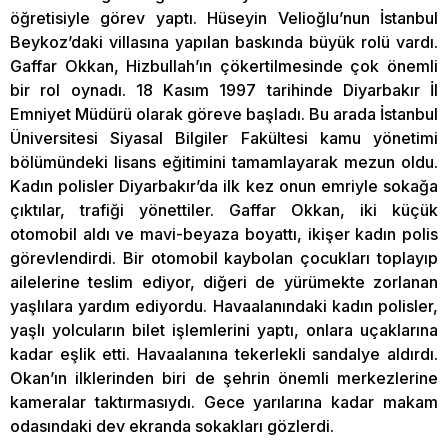
öğretisiyle görev yaptı. Hüseyin Velioğlu’nun İstanbul
Beykoz’daki villasına yapılan baskında büyük rolü vardı.
Gaffar Okkan, Hizbullah’ın çökertilmesinde çok önemli
bir rol oynadı. 18 Kasım 1997 tarihinde Diyarbakır İl
Emniyet Müdürü olarak göreve başladı. Bu arada İstanbul
Üniversitesi Siyasal Bilgiler Fakültesi kamu yönetimi
bölümündeki lisans eğitimini tamamlayarak mezun oldu.
Kadın polisler Diyarbakır’da ilk kez onun emriyle sokağa
çıktılar, trafiği yönettiler. Gaffar Okkan, iki küçük
otomobil aldı ve mavi-beyaza boyattı, ikişer kadın polis
görevlendirdi. Bir otomobil kaybolan çocukları toplayıp
ailelerine teslim ediyor, diğeri de yürümekte zorlanan
yaşlılara yardım ediyordu. Havaalanındaki kadın polisler,
yaşlı yolcuların bilet işlemlerini yaptı, onlara uçaklarına
kadar eşlik etti. Havaalanına tekerlekli sandalye aldırdı.
Okan’ın ilklerinden biri de şehrin önemli merkezlerine
kameralar taktırmasıydı. Gece yarılarına kadar makam
odasındaki dev ekranda sokakları gözlerdi.