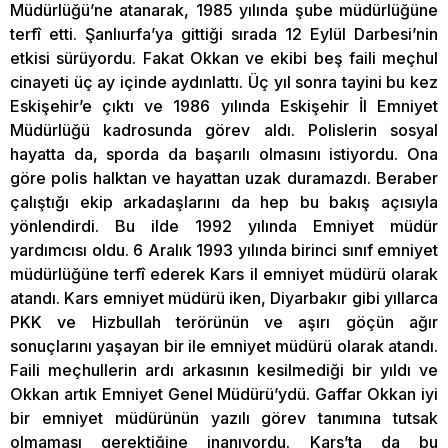
Müdürlüğü’ne atanarak, 1985 yılında şube müdürlüğüne
terfî etti. Şanlıurfa’ya gittiği sırada 12 Eylül Darbesi’nin
etkisi sürüyordu. Fakat Okkan ve ekibi beş faili meçhul
cinayeti üç ay içinde aydınlattı. Üç yıl sonra tayini bu kez
Eskişehir’e çıktı ve 1986 yılında Eskişehir İl Emniyet
Müdürlüğü kadrosunda görev aldı. Polislerin sosyal
hayatta da, sporda da başarılı olmasını istiyordu. Ona
göre polis halktan ve hayattan uzak duramazdı. Beraber
çalıştığı ekip arkadaşlarını da hep bu bakış açısıyla
yönlendirdi. Bu ilde 1992 yılında Emniyet müdür
yardımcısı oldu. 6 Aralık 1993 yılında birinci sınıf emniyet
müdürlüğüne terfî ederek Kars il emniyet müdürü olarak
atandı. Kars emniyet müdürü iken, Diyarbakır gibi yıllarca
PKK ve Hizbullah terörünün ve aşırı göçün ağır
sonuçlarını yaşayan bir ile emniyet müdürü olarak atandı.
Faili meçhullerin ardı arkasının kesilmediği bir yıldı ve
Okkan artık Emniyet Genel Müdürü’ydü. Gaffar Okkan iyi
bir emniyet müdürünün yazılı görev tanımına tutsak
olmaması gerektiğine inanıyordu. Kars’ta da bu