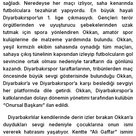
sağladı. Neredeyse her maçı izliyor, saha kenarında
futbolculara tezahürat yapıyordu. En büyük hayali
Diyarbakırspor’un 1. lige çıkmasıydı. Gençleri terör
örgütlerinden ve uyuşturucu şebekelerinden uzak
tutmak için spora yönlendiren Okkan, amatör spor
kulüplerine de malzeme yardımında bulundu. Okkan,
yeşil kırmızılı ekibin sahasında oynadığı tüm maçları,
sahaya çıkış tünelinin kapısından izleyip futbolcuların gol
sevincine ortak olması nedeniyle taraftarın da gönlünü
kazandı. Diyarbakırspor taraftarlarının, tribünlerden maç
öncesinde büyük sevgi gösterisinde bulunduğu Okkan,
Diyarbakır’a ve Diyarbakırspor’a karşı beslediği sevgiyi
her platformda dile getirdi. Okkan, Diyarbakırspor’a
katkılarından dolayı dönemin yönetimi tarafından kulübün
“Onursal Başkanı” ilan edildi.
Diyarbakırlılar kendilerinde derin izler bırakan Okkan’a
duydukları sevgi nedeniyle çocuklarına onun ismi
vererek hatırasını yaşatıyor. Kentte “Ali Gaffar” ismini