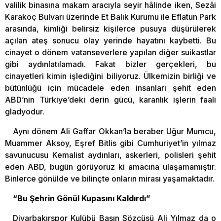
valilik binasına makam aracıyla seyir hâlinde iken, Sezâi
Karakoç Bulvarı üzerinde Et Balık Kurumu ile Eflatun Park
arasında, kimliği belirsiz kişilerce pusuya düşürülerek
açılan ateş sonucu olay yerinde hayatını kaybetti. Bu
cinayet o dönem vatanseverlere yapılan diğer suikastlar
gibi aydınlatılamadı. Fakat bizler gerçekleri, bu
cinayetleri kimin işlediğini biliyoruz. Ülkemizin birliği ve
bütünlüğü için mücadele eden insanları şehit eden
ABD’nin Türkiye’deki derin gücü, karanlık işlerin faali
gladyodur.
Aynı dönem Ali Gaffar Okkan’la beraber Uğur Mumcu,
Muammer Aksoy, Eşref Bitlis gibi Cumhuriyet’in yılmaz
savunucusu Kemalist aydınları, askerleri, polisleri şehit
eden ABD, bugün görüyoruz ki amacına ulaşamamıştır.
Binlerce gönülde ve bilinçte onların mirası yaşamaktadır.
“Bu Şehrin Gönül Kupasını Kaldırdı”
Diyarbakırspor Kulübü Basın Sözcüsü Ali Yılmaz da o