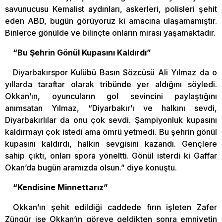
savunucusu Kemalist aydınları, askerleri, polisleri şehit
eden ABD, bugün görüyoruz ki amacına ulaşamamıştır.
Binlerce gönülde ve bilinçte onların mirası yaşamaktadır.
“Bu Şehrin Gönül Kupasını Kaldırdı”
Diyarbakırspor Kulübü Basın Sözcüsü Ali Yılmaz da o
yıllarda taraftar olarak tribünde yer aldığını söyledi.
Okkan’ın, oyuncuların gol sevincini paylaştığını
anımsatan Yılmaz, “Diyarbakır’ı ve halkını sevdi,
Diyarbakırlılar da onu çok sevdi. Şampiyonluk kupasını
kaldırmayı çok istedi ama ömrü yetmedi. Bu şehrin gönül
kupasını kaldırdı, halkın sevgisini kazandı. Gençlere
sahip çıktı, onları spora yöneltti. Gönül isterdi ki Gaffar
Okan’da bugün aramızda olsun.” diye konuştu.
“Kendisine Minnettarız”
Okkan’ın şehit edildiği caddede fırın işleten Zafer
Züngür ise Okkan’ın göreve geldikten sonra emniyetin