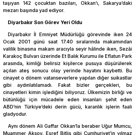
taşıyan 142 çocuktan bazıları, Okkan’ı, Sakarya’daki
mezarı başında yad ediyor.
Diyarbakır Son Görev Yeri Oldu
Diyarbakır İl Emniyet Müdürlüğü görevinde iken 24
Ocak 2001 günü saat 17.40 sıralarında makamından
valilik binasına makam aracıyla seyir hâlinde iken, Sezâi
Karakoç Bulvarı üzerinde Et Balık Kurumu ile Eflatun Park
arasında, kimliği belirsiz kişilerce pusuya düşürülerek
açılan ateş sonucu olay yerinde hayatını kaybetti. Bu
cinayet o dönem vatanseverlere yapılan diğer suikastlar
gibi aydınlatılamadı. Fakat bizler gerçekleri, bu
cinayetleri kimin işlediğini biliyoruz. Ülkemizin birliği ve
bütünlüğü için mücadele eden insanları şehit eden
ABD’nin Türkiye’deki derin gücü, karanlık işlerin faali
gladyodur.
Aynı dönem Ali Gaffar Okkan’la beraber Uğur Mumcu,
Muammer Aksoy, Eşref Bitlis gibi Cumhuriyet’in yılmaz