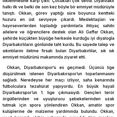
iliklenmesine karşı çıktı. Çocukları çok sevdi. Diyarbakır
halkı ilk ve belki de son kez böyle bir emniyet müdürüyle
tanıştı. Okkan, görev yaptığı süre boyunca kentteki
huzuru en üst seviyeye çıkardı. Meslektaşları ve
hayırseverlerden topladığı yardımlarla ihtiyaç sahibi
ailelere ve öğrencilere destek olan Ali Gaffar Okkan,
şehirde küçükten büyüğe herkesle kurduğu iyi diyalogla
Diyarbakırlıların gönlünde taht kurdu. Bu sayede talep ve
sıkıntılarını iletme fırsatı bulan Diyarbakırlılar, sık sık
emniyet müdürünü makamında ziyaret etti.
Okkan, Diyarbakırspor’u es geçmedi. Üçüncü lige
düşürülmek istenen Diyarbakırspor’un toparlanmasını
sağladı. Neredeyse her maçı izliyor, saha kenarında
futbolculara tezahürat yapıyordu. En büyük hayali
Diyarbakırspor’un 1. lige çıkmasıydı. Gençleri terör
örgütlerinden ve uyuşturucu şebekelerinden uzak
tutmak için spora yönlendiren Okkan, amatör spor
kulüplerine de malzeme yardımında bulundu. Okkan,