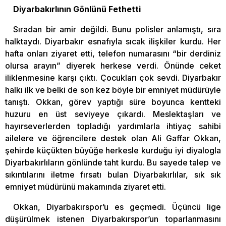
Diyarbakırlının Gönlünü Fethetti
Sıradan bir amir değildi. Bunu polisler anlamıştı, sıra
halktaydı. Diyarbakır esnafıyla sıcak ilişkiler kurdu. Her
hafta onları ziyaret etti, telefon numarasını “bir derdiniz
olursa arayın” diyerek herkese verdi. Önünde ceket
iliklenmesine karşı çıktı. Çocukları çok sevdi. Diyarbakır
halkı ilk ve belki de son kez böyle bir emniyet müdürüyle
tanıştı. Okkan, görev yaptığı süre boyunca kentteki
huzuru en üst seviyeye çıkardı. Meslektaşları ve
hayırseverlerden topladığı yardımlarla ihtiyaç sahibi
ailelere ve öğrencilere destek olan Ali Gaffar Okkan,
şehirde küçükten büyüğe herkesle kurduğu iyi diyalogla
Diyarbakırlıların gönlünde taht kurdu. Bu sayede talep ve
sıkıntılarını iletme fırsatı bulan Diyarbakırlılar, sık sık
emniyet müdürünü makamında ziyaret etti.
Okkan, Diyarbakırspor’u es geçmedi. Üçüncü lige
düşürülmek istenen Diyarbakırspor’un toparlanmasını