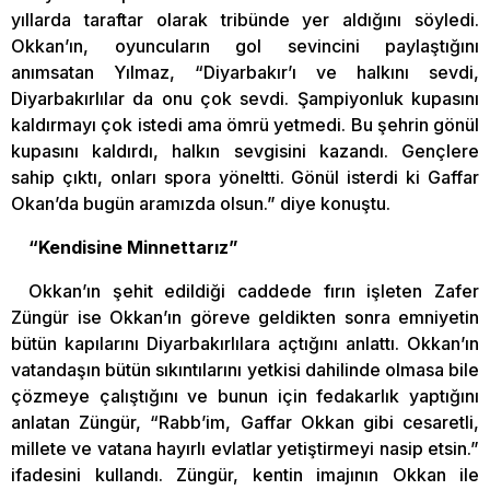
yıllarda taraftar olarak tribünde yer aldığını söyledi.
Okkan’ın, oyuncuların gol sevincini paylaştığını
anımsatan Yılmaz, “Diyarbakır’ı ve halkını sevdi,
Diyarbakırlılar da onu çok sevdi. Şampiyonluk kupasını
kaldırmayı çok istedi ama ömrü yetmedi. Bu şehrin gönül
kupasını kaldırdı, halkın sevgisini kazandı. Gençlere
sahip çıktı, onları spora yöneltti. Gönül isterdi ki Gaffar
Okan’da bugün aramızda olsun.” diye konuştu.
“Kendisine Minnettarız”
Okkan’ın şehit edildiği caddede fırın işleten Zafer
Züngür ise Okkan’ın göreve geldikten sonra emniyetin
bütün kapılarını Diyarbakırlılara açtığını anlattı. Okkan’ın
vatandaşın bütün sıkıntılarını yetkisi dahilinde olmasa bile
çözmeye çalıştığını ve bunun için fedakarlık yaptığını
anlatan Züngür, “Rabb’im, Gaffar Okkan gibi cesaretli,
millete ve vatana hayırlı evlatlar yetiştirmeyi nasip etsin.”
ifadesini kullandı. Züngür, kentin imajının Okkan ile