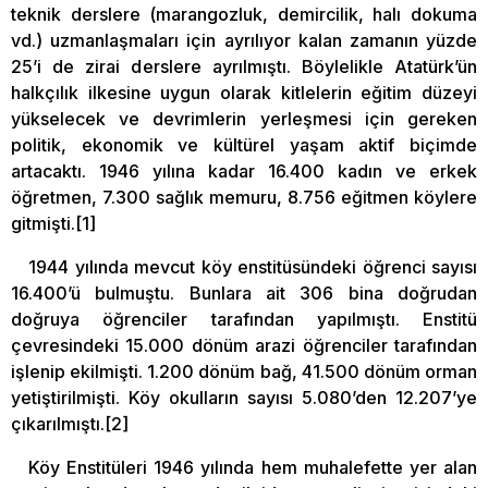
teknik derslere (marangozluk, demircilik, halı dokuma
vd.) uzmanlaşmaları için ayrılıyor kalan zamanın yüzde
25’i de zirai derslere ayrılmıştı. Böylelikle Atatürk’ün
halkçılık ilkesine uygun olarak kitlelerin eğitim düzeyi
yükselecek ve devrimlerin yerleşmesi için gereken
politik, ekonomik ve kültürel yaşam aktif biçimde
artacaktı. 1946 yılına kadar 16.400 kadın ve erkek
öğretmen, 7.300 sağlık memuru, 8.756 eğitmen köylere
gitmişti.[1]
1944 yılında mevcut köy enstitüsündeki öğrenci sayısı
16.400’ü bulmuştu. Bunlara ait 306 bina doğrudan
doğruya öğrenciler tarafından yapılmıştı. Enstitü
çevresindeki 15.000 dönüm arazi öğrenciler tarafından
işlenip ekilmişti. 1.200 dönüm bağ, 41.500 dönüm orman
yetiştirilmişti. Köy okulların sayısı 5.080’den 12.207’ye
çıkarılmıştı.[2]
Köy Enstitüleri 1946 yılında hem muhalefette yer alan