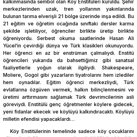
kalkınmasında sembol olan Köy Enstitüleri kuruldu. Şehir
merkezlerinden uzak, tren yollarının yakınlarında
bulunan tarıma elverişli 21 bölge üzerinde inşa edildi. Bu
21 eğitim ve öğretim ocağında sınıftaki dersler karma
şekilde işletiliyor, öğrenciler birlikte üretip birlikte
öğreniyordu. Serbest okuma saatlerinde Hasan Ali
Yücel’in çevirdiği dünya ve Türk klasikleri okunuyordu.
Her öğrenci en az bir enstrüman çalmalıydı. Enstitü
öğrencileri yukarıda da bahsettiğimiz gibi sanatsal
faaliyetlerle yoğun olarak ilgiliydi. Shakespeare,
Moliere, Gogol gibi yazarların tiyatrolarını hem izlediler
hem oynadılar. Eğitim öğrenci merkezliydi, Türk
evlatlarına özgüven vermek, halkın bilinçlenmesini ve
üretimi arttırmasını sağlamak Türk devrimcilerinin asli
göreviydi. Enstitülü genç öğretmenler köylere gidecek,
yeni fidanlar ekecek ve köylüyü kalkındıracaktı. Köylüyü
milletin efendisi yapacaklardı…
Köy Enstitülerinin temelinde sadece köy çocuklarını