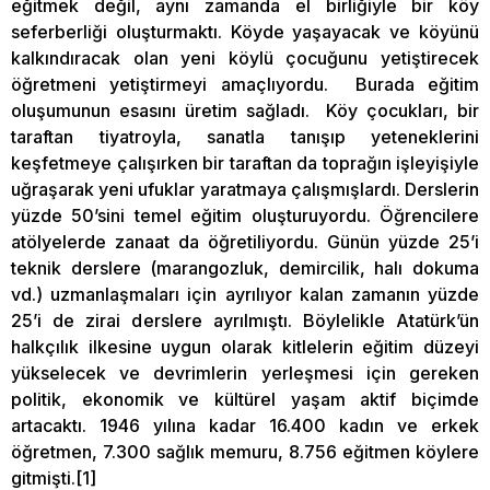
eğitmek değil, aynı zamanda el birliğiyle bir köy
seferberliği oluşturmaktı. Köyde yaşayacak ve köyünü
kalkındıracak olan yeni köylü çocuğunu yetiştirecek
öğretmeni yetiştirmeyi amaçlıyordu. Burada eğitim
oluşumunun esasını üretim sağladı. Köy çocukları, bir
taraftan tiyatroyla, sanatla tanışıp yeteneklerini
keşfetmeye çalışırken bir taraftan da toprağın işleyişiyle
uğraşarak yeni ufuklar yaratmaya çalışmışlardı. Derslerin
yüzde 50’sini temel eğitim oluşturuyordu. Öğrencilere
atölyelerde zanaat da öğretiliyordu. Günün yüzde 25’i
teknik derslere (marangozluk, demircilik, halı dokuma
vd.) uzmanlaşmaları için ayrılıyor kalan zamanın yüzde
25’i de zirai derslere ayrılmıştı. Böylelikle Atatürk’ün
halkçılık ilkesine uygun olarak kitlelerin eğitim düzeyi
yükselecek ve devrimlerin yerleşmesi için gereken
politik, ekonomik ve kültürel yaşam aktif biçimde
artacaktı. 1946 yılına kadar 16.400 kadın ve erkek
öğretmen, 7.300 sağlık memuru, 8.756 eğitmen köylere
gitmişti.[1]