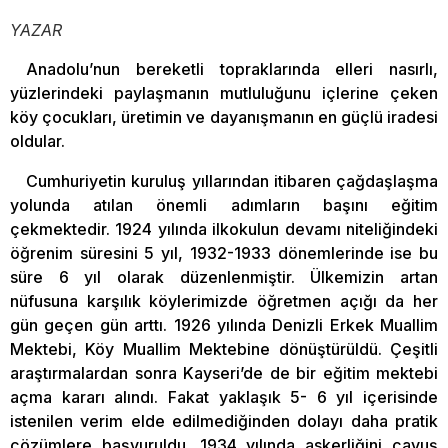
YAZAR
Anadolu’nun bereketli topraklarında elleri nasırlı,
yüzlerindeki paylaşmanın mutluluğunu içlerine çeken
köy çocukları, üretimin ve dayanışmanın en güçlü iradesi
oldular.
Cumhuriyetin kuruluş yıllarından itibaren çağdaşlaşma
yolunda atılan önemli adımların başını eğitim
çekmektedir. 1924 yılında ilkokulun devamı niteliğindeki
öğrenim süresini 5 yıl, 1932-1933 dönemlerinde ise bu
süre 6 yıl olarak düzenlenmiştir. Ülkemizin artan
nüfusuna karşılık köylerimizde öğretmen açığı da her
gün geçen gün arttı. 1926 yılında Denizli Erkek Muallim
Mektebi, Köy Muallim Mektebine dönüştürüldü. Çeşitli
araştırmalardan sonra Kayseri’de de bir eğitim mektebi
açma kararı alındı. Fakat yaklaşık 5- 6 yıl içerisinde
istenilen verim elde edilmediğinden dolayı daha pratik
çözümlere başvuruldu. 1934 yılında askerliğini çavuş