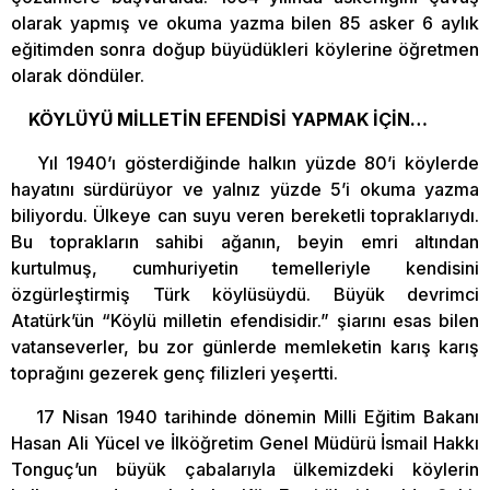
olarak yapmış ve okuma yazma bilen 85 asker 6 aylık
eğitimden sonra doğup büyüdükleri köylerine öğretmen
olarak döndüler.
KÖYLÜYÜ MİLLETİN EFENDİSİ YAPMAK İÇİN…
Yıl 1940’ı gösterdiğinde halkın yüzde 80’i köylerde
hayatını sürdürüyor ve yalnız yüzde 5’i okuma yazma
biliyordu. Ülkeye can suyu veren bereketli topraklarıydı.
Bu toprakların sahibi ağanın, beyin emri altından
kurtulmuş, cumhuriyetin temelleriyle kendisini
özgürleştirmiş Türk köylüsüydü. Büyük devrimci
Atatürk’ün “Köylü milletin efendisidir.” şiarını esas bilen
vatanseverler, bu zor günlerde memleketin karış karış
toprağını gezerek genç filizleri yeşertti.
17 Nisan 1940 tarihinde dönemin Milli Eğitim Bakanı
Hasan Ali Yücel ve İlköğretim Genel Müdürü İsmail Hakkı
Tonguç’un büyük çabalarıyla ülkemizdeki köylerin