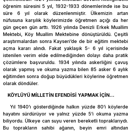
öğrenim süresini 5 yıl, 1932-1933 dönemlerinde ise bu
süre 6 yıl olarak düzenlenmiştir. Ülkemizin artan
nüfusuna karşılık köylerimizde öğretmen açığı da her
gün geçen gün arttı. 1926 yılında Denizli Erkek Muallim
Mektebi, Köy Muallim Mektebine dönüştürüldü. Çeşitli
araştırmalardan sonra Kayseri’de de bir eğitim mektebi
açma kararı alındı. Fakat yaklaşık 5- 6 yıl içerisinde
istenilen verim elde edilmediğinden dolayı daha pratik
çözümlere başvuruldu. 1934 yılında askerliğini çavuş
olarak yapmış ve okuma yazma bilen 85 asker 6 aylık
eğitimden sonra doğup büyüdükleri köylerine öğretmen
olarak döndüler.
KÖYLÜYÜ MİLLETİN EFENDİSİ YAPMAK İÇİN…
Yıl 1940’ı gösterdiğinde halkın yüzde 80’i köylerde
hayatını sürdürüyor ve yalnız yüzde 5’i okuma yazma
biliyordu. Ülkeye can suyu veren bereketli topraklarıydı.
Bu toprakların sahibi ağanın, beyin emri altından