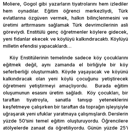
Moliere, Gogol gibi yazarların tiyatrolarını hem izlediler
hem oynadılar. Eğitim öğrenci merkezliydi, Türk
evlatlarına özgüven vermek, halkın bilinçlenmesini ve
üretimi arttırmasını sağlamak Türk devrimcilerinin asli
göreviydi. Enstitülü genç öğretmenler köylere gidecek,
yeni fidanlar ekecek ve köylüyü kalkındıracaktı. Köylüyü
milletin efendisi yapacaklardı…
Köy Enstitülerinin temelinde sadece köy çocuklarını
eğitmek değil, aynı zamanda el birliğiyle bir köy
seferberliği oluşturmaktı. Köyde yaşayacak ve köyünü
kalkındıracak olan yeni köylü çocuğunu yetiştirecek
öğretmeni yetiştirmeyi amaçlıyordu. Burada eğitim
oluşumunun esasını üretim sağladı. Köy çocukları, bir
taraftan tiyatroyla, sanatla tanışıp yeteneklerini
keşfetmeye çalışırken bir taraftan da toprağın işleyişiyle
uğraşarak yeni ufuklar yaratmaya çalışmışlardı. Derslerin
yüzde 50’sini temel eğitim oluşturuyordu. Öğrencilere
atölyelerde zanaat da öğretiliyordu. Günün yüzde 25’i