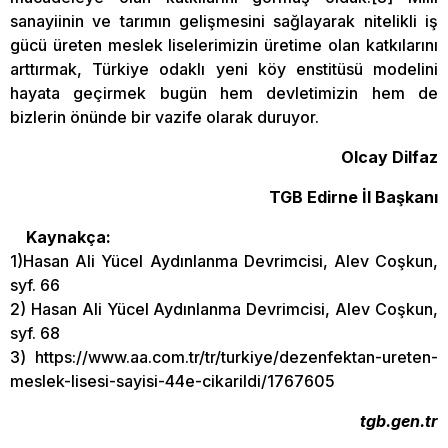
sanayiinin ve tarımın gelişmesini sağlayarak nitelikli iş
gücü üreten meslek liselerimizin üretime olan katkılarını
arttırmak, Türkiye odaklı yeni köy enstitüsü modelini
hayata geçirmek bugün hem devletimizin hem de
bizlerin önünde bir vazife olarak duruyor.
Olcay Dilfaz
TGB Edirne İl Başkanı
Kaynakça:
1)Hasan Ali Yücel Aydınlanma Devrimcisi, Alev Coşkun,
syf. 66
2) Hasan Ali Yücel Aydınlanma Devrimcisi, Alev Coşkun,
syf. 68
3) https://www.aa.com.tr/tr/turkiye/dezenfektan-ureten-
meslek-lisesi-sayisi-44e-cikarildi/1767605
tgb.gen.tr