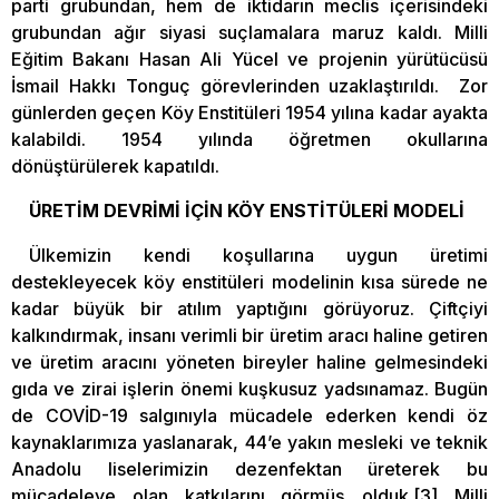
parti grubundan, hem de iktidarın meclis içerisindeki
grubundan ağır siyasi suçlamalara maruz kaldı. Milli
Eğitim Bakanı Hasan Ali Yücel ve projenin yürütücüsü
İsmail Hakkı Tonguç görevlerinden uzaklaştırıldı. Zor
günlerden geçen Köy Enstitüleri 1954 yılına kadar ayakta
kalabildi. 1954 yılında öğretmen okullarına
dönüştürülerek kapatıldı.
ÜRETİM DEVRİMİ İÇİN KÖY ENSTİTÜLERİ MODELİ
Ülkemizin kendi koşullarına uygun üretimi
destekleyecek köy enstitüleri modelinin kısa sürede ne
kadar büyük bir atılım yaptığını görüyoruz. Çiftçiyi
kalkındırmak, insanı verimli bir üretim aracı haline getiren
ve üretim aracını yöneten bireyler haline gelmesindeki
gıda ve zirai işlerin önemi kuşkusuz yadsınamaz. Bugün
de COVİD-19 salgınıyla mücadele ederken kendi öz
kaynaklarımıza yaslanarak, 44’e yakın mesleki ve teknik
Anadolu liselerimizin dezenfektan üreterek bu
mücadeleye olan katkılarını görmüş olduk.[3] Milli