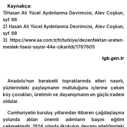
Kaynakça:
1)Hasan Ali Yücel Aydınlanma Devrimcisi, Alev Coşkun,
syf. 66
2) Hasan Ali Yücel Aydınlanma Devrimcisi, Alev Coşkun,
syf. 68
3) https://www.aa.com.tr/tr/turkiye/dezenfektan-ureten-
meslek-lisesi-sayisi-44e-cikarildi/1767605
tgb.gen.tr
Anadolu’nun bereketli topraklarında elleri nasırlı,
yüzlerindeki paylaşmanın mutluluğunu içlerine çeken
köy çocukları, üretimin ve dayanışmanın en güçlü iradesi
oldular.
Cumhuriyetin kuruluş yıllarından itibaren çağdaşlaşma
yolunda atılan önemli adımların başını eğitim
çekmektedir. 1924 yılında ilkokulun devamı niteliğindeki