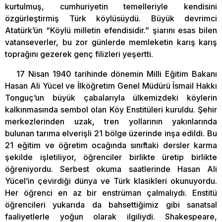
kurtulmuş, cumhuriyetin temelleriyle kendisini
özgürleştirmiş Türk köylüsüydü. Büyük devrimci
Atatürk’ün “Köylü milletin efendisidir.” şiarını esas bilen
vatanseverler, bu zor günlerde memleketin karış karış
toprağını gezerek genç filizleri yeşertti.
17 Nisan 1940 tarihinde dönemin Milli Eğitim Bakanı
Hasan Ali Yücel ve İlköğretim Genel Müdürü İsmail Hakkı
Tonguç’un büyük çabalarıyla ülkemizdeki köylerin
kalkınmasında sembol olan Köy Enstitüleri kuruldu. Şehir
merkezlerinden uzak, tren yollarının yakınlarında
bulunan tarıma elverişli 21 bölge üzerinde inşa edildi. Bu
21 eğitim ve öğretim ocağında sınıftaki dersler karma
şekilde işletiliyor, öğrenciler birlikte üretip birlikte
öğreniyordu. Serbest okuma saatlerinde Hasan Ali
Yücel’in çevirdiği dünya ve Türk klasikleri okunuyordu.
Her öğrenci en az bir enstrüman çalmalıydı. Enstitü
öğrencileri yukarıda da bahsettiğimiz gibi sanatsal
faaliyetlerle yoğun olarak ilgiliydi. Shakespeare,