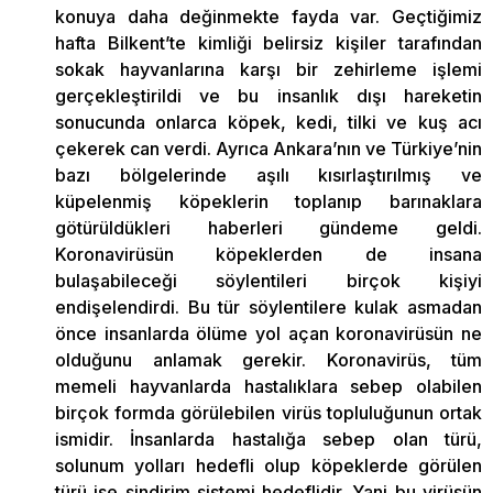
konuya daha değinmekte fayda var. Geçtiğimiz
hafta Bilkent’te kimliği belirsiz kişiler tarafından
sokak hayvanlarına karşı bir zehirleme işlemi
gerçekleştirildi ve bu insanlık dışı hareketin
sonucunda onlarca köpek, kedi, tilki ve kuş acı
çekerek can verdi. Ayrıca Ankara’nın ve Türkiye’nin
bazı bölgelerinde aşılı kısırlaştırılmış ve
küpelenmiş köpeklerin toplanıp barınaklara
götürüldükleri haberleri gündeme geldi.
Koronavirüsün köpeklerden de insana
bulaşabileceği söylentileri birçok kişiyi
endişelendirdi. Bu tür söylentilere kulak asmadan
önce insanlarda ölüme yol açan koronavirüsün ne
olduğunu anlamak gerekir. Koronavirüs, tüm
memeli hayvanlarda hastalıklara sebep olabilen
birçok formda görülebilen virüs topluluğunun ortak
ismidir. İnsanlarda hastalığa sebep olan türü,
solunum yolları hedefli olup köpeklerde görülen
türü ise sindirim sistemi hedeflidir. Yani bu virüsün