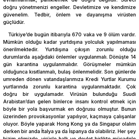
doğru yönetmenizi engeller. Devletimize ve kendimize
güvenelim. Tedbir, önlem ve dayanışma virüsten
güçlüdür.
Türkiye’de bugün itibarıyla 670 vaka ve 9 ölüm vardır.
Mümkün olduğu kadar yurtdışına yolculuk yapılmaması
önerilmektedir. Yurtdışına çıkışın zorunlu olduğu
durumlarda aşağıdaki önlemler uygulanmalı. Dönüşte 14
gün karantina uygulanmalıdır. Görüşmeler mümkün
olduğunca kısıtlanmalı, bulaş önlenmelidir. Son günlerde
umreden dönen vatandaşlarımıza Kredi Yurtlar Kurumu
yurtlarında zorunlu karantina uygulanmaktadır. Çok
doğru bir uygulamadır. Virüsün bulunduğu Suudi
Arabistan’dan gelen binlerce insanı kontrol etmek için
böyle bir yola başvurmak en doğrusu olmuştur. Bunun
üzerinden provokasyonlar yapılıyor, kaçmaya çalışanlar
oluyor. Böyle yaparak Hong Kong ya da Singapur olalım
derken bir anda İtalya ya da İspanya da olabiliriz. Her şey
bizim elimizde, virüsle halk ve devlet birlikte mücadele