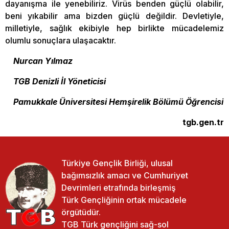
dayanışma ile yenebiliriz. Virüs benden güçlü olabilir,
beni yıkabilir ama bizden güçlü değildir. Devletiyle,
milletiyle, sağlık ekibiyle hep birlikte mücadelemiz
olumlu sonuçlara ulaşacaktır.
Nurcan Yılmaz
TGB Denizli İl Yöneticisi
Pamukkale Üniversitesi Hemşirelik Bölümü Öğrencisi
tgb.gen.tr
Türkiye Gençlik Birliği, ulusal
bağımsızlık amacı ve Cumhuriyet
Devrimleri etrafında birleşmiş
Türk Gençliğinin ortak mücadele
örgütüdür.
TGB Türk gençliğini sağ-sol