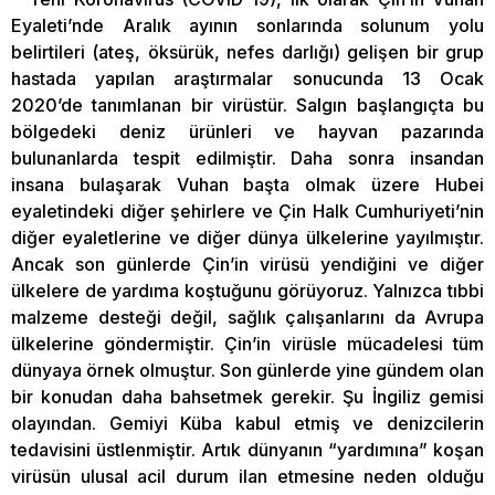
Eyaleti’nde Aralık ayının sonlarında solunum yolu
belirtileri (ateş, öksürük, nefes darlığı) gelişen bir grup
hastada yapılan araştırmalar sonucunda 13 Ocak
2020’de tanımlanan bir virüstür. Salgın başlangıçta bu
bölgedeki deniz ürünleri ve hayvan pazarında
bulunanlarda tespit edilmiştir. Daha sonra insandan
insana bulaşarak Vuhan başta olmak üzere Hubei
eyaletindeki diğer şehirlere ve Çin Halk Cumhuriyeti’nin
diğer eyaletlerine ve diğer dünya ülkelerine yayılmıştır.
Ancak son günlerde Çin’in virüsü yendiğini ve diğer
ülkelere de yardıma koştuğunu görüyoruz. Yalnızca tıbbi
malzeme desteği değil, sağlık çalışanlarını da Avrupa
ülkelerine göndermiştir. Çin’in virüsle mücadelesi tüm
dünyaya örnek olmuştur. Son günlerde yine gündem olan
bir konudan daha bahsetmek gerekir. Şu İngiliz gemisi
olayından. Gemiyi Küba kabul etmiş ve denizcilerin
tedavisini üstlenmiştir. Artık dünyanın “yardımına” koşan
virüsün ulusal acil durum ilan etmesine neden olduğu