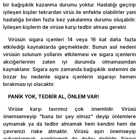
bir bağışıklık kazanma durumu yoktur. Hastalığı geçirip
iyileşen kişiler tekrardan virüs ile enfekte olabilirler yani
hastalığa birden fazla kez yakalanma durumu oluşabilir.
İyileşen kişilerin de virüse karşı tedbir alması gerekir.
Virüsün sigara içenleri 14 veya 16 kat daha fazla
etkilediği kaynaklarda geçmektedir. Bunun asıl nedeni
virüsün solunum yollarını etkilemesi ve sigara içenlerin
akciğerlerinin zaten iyi durumda olmamasından
kaynaklanır. Sigara aynı zamanda bağışıklık sistemini de
bozar bu nedenle sigara içenlerin sigarayı hemen
bırakması iyi olacaktır.
PANİK YOK, TEDBİR AL, ÖNLEM VAR!
Virüse karşı tavrımız çok önemlidir. Virüsü
önemsemeyip “bana bir şey olmaz” deyip önlemlere
uymamak ya da tedbir almamak hem kendini hem de
çevrenizi riske atmaktır. Virüsü aşırı önemseyip
evhamlanmak, paniklemek de doğru değildir. Süreci