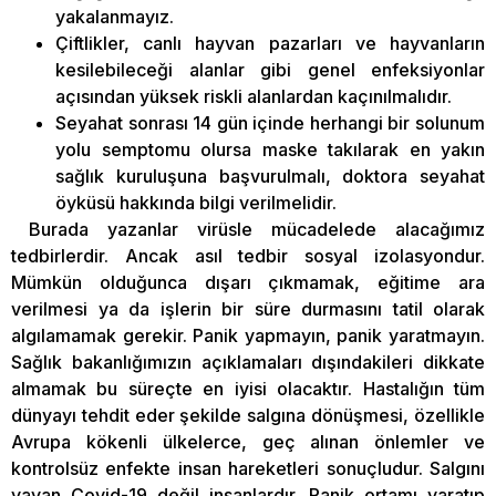
yakalanmayız.
Çiftlikler, canlı hayvan pazarları ve hayvanların
kesilebileceği alanlar gibi genel enfeksiyonlar
açısından yüksek riskli alanlardan kaçınılmalıdır.
Seyahat sonrası 14 gün içinde herhangi bir solunum
yolu semptomu olursa maske takılarak en yakın
sağlık kuruluşuna başvurulmalı, doktora seyahat
öyküsü hakkında bilgi verilmelidir.
Burada yazanlar virüsle mücadelede alacağımız
tedbirlerdir. Ancak asıl tedbir sosyal izolasyondur.
Mümkün olduğunca dışarı çıkmamak, eğitime ara
verilmesi ya da işlerin bir süre durmasını tatil olarak
algılamamak gerekir. Panik yapmayın, panik yaratmayın.
Sağlık bakanlığımızın açıklamaları dışındakileri dikkate
almamak bu süreçte en iyisi olacaktır. Hastalığın tüm
dünyayı tehdit eder şekilde salgına dönüşmesi, özellikle
Avrupa kökenli ülkelerce, geç alınan önlemler ve
kontrolsüz enfekte insan hareketleri sonuçludur. Salgını
yayan Covid-19 değil insanlardır. Panik ortamı yaratıp