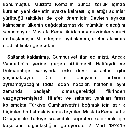
konulmuştur. Mustafa Kemal’in bunca zorluk içinde
kurulan yeni devletin ayakta kalması için attığı adımlar
yürüttüğü taktikler de çok önemlidir. Devletin ayakta
kalmasının ülkenin çağdaşlaşmasıyla mümkün olacağını
savunmuştur. Mustafa Kemal iktidarında devrimler süreci
de başlamıştır. Milletleşme, aydınlanma, üretim alanında
ciddi atılımlar gelecektir.
Saltanat kaldırılmış, Cumhuriyet ilân edilmişti. Ancak
Vahdettin’in yerine geçen Abülmecit Halifeydi ve
Dolmabahçe sarayında eski devir sultanları gibi
yaşamaktaydı. Din ile dünyanın birbirinin
ayrılamayacağını iddia eden hocalar, halifenin aynı
zamanda padişah olmasıgerektiği fikrinden
vazgeçmemişlerdi. Hilafet ve saltanat yanlıları fırsat
kollamakta Türkiye Cumhuriyeti’ni boğmak için asırlık
biçimleri hortlatmak istemekteydiler. Mustafa Kemal artık
Ortaçağ ile Türkiye arasındaki köprüleri kaldırmak için
koşulların olgunlaştığını görüyordu. 2 Mart 1924’te