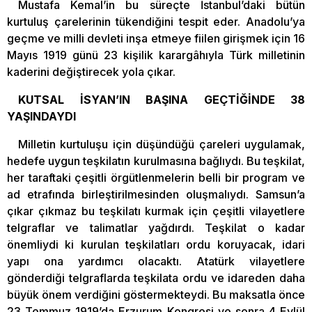
Mustafa Kemal’in bu süreçte İstanbul’daki bütün
kurtuluş çarelerinin tükendiğini tespit eder. Anadolu’ya
geçme ve milli devleti inşa etmeye fiilen girişmek için 16
Mayıs 1919 günü 23 kişilik karargâhıyla Türk milletinin
kaderini değiştirecek yola çıkar.
KUTSAL İSYAN’IN BAŞINA GEÇTİĞİNDE 38
YAŞINDAYDI
Milletin kurtuluşu için düşündüğü çareleri uygulamak,
hedefe uygun teşkilatın kurulmasına bağlıydı. Bu teşkilat,
her taraftaki çeşitli örgütlenmelerin belli bir program ve
ad etrafında birleştirilmesinden oluşmalıydı. Samsun’a
çıkar çıkmaz bu teşkilatı kurmak için çeşitli vilayetlere
telgraflar ve talimatlar yağdırdı. Teşkilat o kadar
önemliydi ki kurulan teşkilatları ordu koruyacak, idari
yapı ona yardımcı olacaktı. Atatürk vilayetlere
gönderdiği telgraflarda teşkilata ordu ve idareden daha
büyük önem verdiğini göstermekteydi. Bu maksatla önce
23 Temmuz 1919’da Erzurum Kongresi ve sonra 4 Eylül