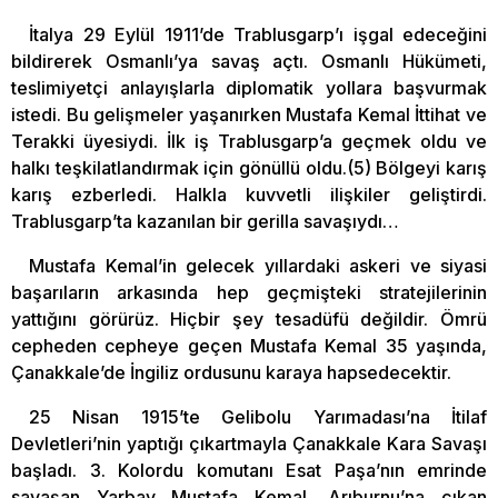
İtalya 29 Eylül 1911’de Trablusgarp’ı işgal edeceğini
bildirerek Osmanlı’ya savaş açtı. Osmanlı Hükümeti,
teslimiyetçi anlayışlarla diplomatik yollara başvurmak
istedi. Bu gelişmeler yaşanırken Mustafa Kemal İttihat ve
Terakki üyesiydi. İlk iş Trablusgarp’a geçmek oldu ve
halkı teşkilatlandırmak için gönüllü oldu.(5) Bölgeyi karış
karış ezberledi. Halkla kuvvetli ilişkiler geliştirdi.
Trablusgarp’ta kazanılan bir gerilla savaşıydı…
Mustafa Kemal’in gelecek yıllardaki askeri ve siyasi
başarıların arkasında hep geçmişteki stratejilerinin
yattığını görürüz. Hiçbir şey tesadüfü değildir. Ömrü
cepheden cepheye geçen Mustafa Kemal 35 yaşında,
Çanakkale’de İngiliz ordusunu karaya hapsedecektir.
25 Nisan 1915’te Gelibolu Yarımadası’na İtilaf
Devletleri’nin yaptığı çıkartmayla Çanakkale Kara Savaşı
başladı. 3. Kolordu komutanı Esat Paşa’nın emrinde
savaşan Yarbay Mustafa Kemal, Arıburnu’na çıkan