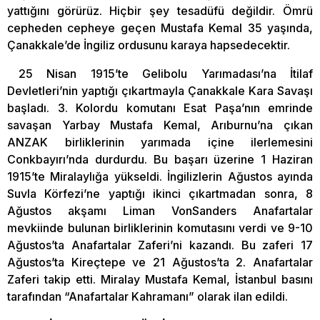
yattığını görürüz. Hiçbir şey tesadüfü değildir. Ömrü
cepheden cepheye geçen Mustafa Kemal 35 yaşında,
Çanakkale’de İngiliz ordusunu karaya hapsedecektir.
25 Nisan 1915’te Gelibolu Yarımadası’na İtilaf
Devletleri’nin yaptığı çıkartmayla Çanakkale Kara Savaşı
başladı. 3. Kolordu komutanı Esat Paşa’nın emrinde
savaşan Yarbay Mustafa Kemal, Arıburnu’na çıkan
ANZAK birliklerinin yarımada içine ilerlemesini
Conkbayırı’nda durdurdu. Bu başarı üzerine 1 Haziran
1915’te Miralaylığa yükseldi. İngilizlerin Ağustos ayında
Suvla Körfezi’ne yaptığı ikinci çıkartmadan sonra, 8
Ağustos akşamı Liman VonSanders Anafartalar
mevkiinde bulunan birliklerinin komutasını verdi ve 9-10
Ağustos’ta Anafartalar Zaferi’ni kazandı. Bu zaferi 17
Ağustos’ta Kireçtepe ve 21 Ağustos’ta 2. Anafartalar
Zaferi takip etti. Miralay Mustafa Kemal, İstanbul basını
tarafından “Anafartalar Kahramanı” olarak ilan edildi.