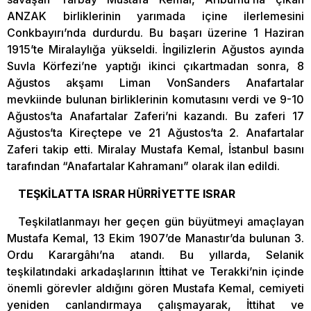
ANZAK birliklerinin yarımada içine ilerlemesini
Conkbayırı’nda durdurdu. Bu başarı üzerine 1 Haziran
1915’te Miralaylığa yükseldi. İngilizlerin Ağustos ayında
Suvla Körfezi’ne yaptığı ikinci çıkartmadan sonra, 8
Ağustos akşamı Liman VonSanders Anafartalar
mevkiinde bulunan birliklerinin komutasını verdi ve 9-10
Ağustos’ta Anafartalar Zaferi’ni kazandı. Bu zaferi 17
Ağustos’ta Kireçtepe ve 21 Ağustos’ta 2. Anafartalar
Zaferi takip etti. Miralay Mustafa Kemal, İstanbul basını
tarafından “Anafartalar Kahramanı” olarak ilan edildi.
TEŞKİLATTA ISRAR HÜRRİYETTE ISRAR
Teşkilatlanmayı her geçen gün büyütmeyi amaçlayan
Mustafa Kemal, 13 Ekim 1907’de Manastır’da bulunan 3.
Ordu Karargâhı’na atandı. Bu yıllarda, Selanik
teşkilatındaki arkadaşlarının İttihat ve Terakki’nin içinde
önemli görevler aldığını gören Mustafa Kemal, cemiyeti
yeniden canlandırmaya çalışmayarak, İttihat ve