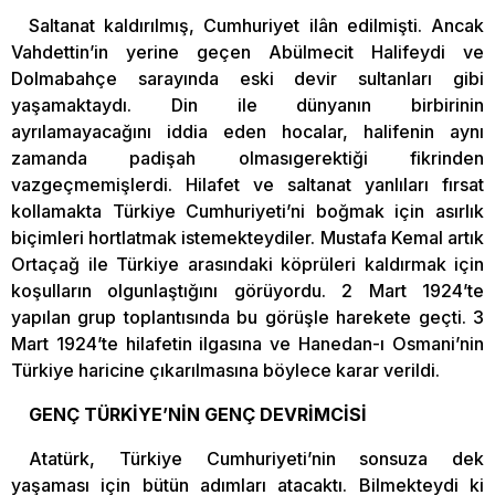
Saltanat kaldırılmış, Cumhuriyet ilân edilmişti. Ancak
Vahdettin’in yerine geçen Abülmecit Halifeydi ve
Dolmabahçe sarayında eski devir sultanları gibi
yaşamaktaydı. Din ile dünyanın birbirinin
ayrılamayacağını iddia eden hocalar, halifenin aynı
zamanda padişah olmasıgerektiği fikrinden
vazgeçmemişlerdi. Hilafet ve saltanat yanlıları fırsat
kollamakta Türkiye Cumhuriyeti’ni boğmak için asırlık
biçimleri hortlatmak istemekteydiler. Mustafa Kemal artık
Ortaçağ ile Türkiye arasındaki köprüleri kaldırmak için
koşulların olgunlaştığını görüyordu. 2 Mart 1924’te
yapılan grup toplantısında bu görüşle harekete geçti. 3
Mart 1924’te hilafetin ilgasına ve Hanedan-ı Osmani’nin
Türkiye haricine çıkarılmasına böylece karar verildi.
GENÇ TÜRKİYE’NİN GENÇ DEVRİMCİSİ
Atatürk, Türkiye Cumhuriyeti’nin sonsuza dek
yaşaması için bütün adımları atacaktı. Bilmekteydi ki