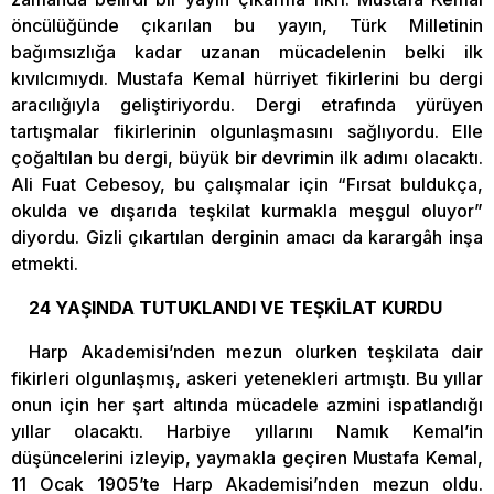
öncülüğünde çıkarılan bu yayın, Türk Milletinin
bağımsızlığa kadar uzanan mücadelenin belki ilk
kıvılcımıydı. Mustafa Kemal hürriyet fikirlerini bu dergi
aracılığıyla geliştiriyordu. Dergi etrafında yürüyen
tartışmalar fikirlerinin olgunlaşmasını sağlıyordu. Elle
çoğaltılan bu dergi, büyük bir devrimin ilk adımı olacaktı.
Ali Fuat Cebesoy, bu çalışmalar için “Fırsat buldukça,
okulda ve dışarıda teşkilat kurmakla meşgul oluyor”
diyordu. Gizli çıkartılan derginin amacı da karargâh inşa
etmekti.
24 YAŞINDA TUTUKLANDI VE TEŞKİLAT KURDU
Harp Akademisi’nden mezun olurken teşkilata dair
fikirleri olgunlaşmış, askeri yetenekleri artmıştı. Bu yıllar
onun için her şart altında mücadele azmini ispatlandığı
yıllar olacaktı. Harbiye yıllarını Namık Kemal’in
düşüncelerini izleyip, yaymakla geçiren Mustafa Kemal,
11 Ocak 1905’te Harp Akademisi’nden mezun oldu.