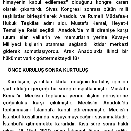
himayenin kabul edilemez” olduğunu kongre kararı
olarak çıkarttırdı. Sivas Kongresi sonrası bütün milli
teşkilatlar birleştirilerek Anadolu ve Rumeli Müdafaa-ı
Hukuk Teşkilatı adını aldı. Mustafa Kemal, Heyet-i
Temsiliye Reisi seçildi. Anadolu’da milli direnişe karşı
tutum alan valilerin ve memurların yerine Kuvay-ı
Milliyeci kişilerin atanması sağlandı. İktidar merkezi
giderek somutlaşıyordu. Artık Anadolu’da ikinci bir
hükümet varlık göstermekteydi.(8)
ÖNCE KURULUŞ SONRA KURTULUŞ
Kuruluşun, yaratılan iktidar odağının kurtuluş için ön
şart olduğu gerçeği bu süreçte ispatlanmıştır. Mustafa
Kemal’in Meclisin toplanma yerine ilişkin görüşlerine
çoğunlukla karşı çıkılmıştır. Meclis’in Anadolu’da
toplanmasını İstanbul’a kabul ettirememiştir. Meclis’in
İstanbul koşullarında yaşayamayacağını savunmaktadır.
İstanbul’a gitmemekte kararlıdır. Kısa süre sonra haklı
çıkar, 16 Mart 1920 günü İstanbul fiilen işgal edilir.