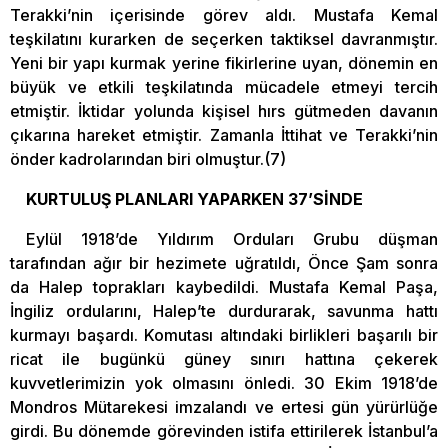
Terakki’nin içerisinde görev aldı. Mustafa Kemal
teşkilatını kurarken de seçerken taktiksel davranmıştır.
Yeni bir yapı kurmak yerine fikirlerine uyan, dönemin en
büyük ve etkili teşkilatında mücadele etmeyi tercih
etmiştir. İktidar yolunda kişisel hırs gütmeden davanın
çıkarına hareket etmiştir. Zamanla İttihat ve Terakki’nin
önder kadrolarından biri olmuştur.(7)
KURTULUŞ PLANLARI YAPARKEN 37’SİNDE
Eylül 1918’de Yıldırım Orduları Grubu düşman
tarafından ağır bir hezimete uğratıldı, Önce Şam sonra
da Halep toprakları kaybedildi. Mustafa Kemal Paşa,
İngiliz ordularını, Halep’te durdurarak, savunma hattı
kurmayı başardı. Komutası altındaki birlikleri başarılı bir
ricat ile bugünkü güney sınırı hattına çekerek
kuvvetlerimizin yok olmasını önledi. 30 Ekim 1918’de
Mondros Mütarekesi imzalandı ve ertesi gün yürürlüğe
girdi. Bu dönemde görevinden istifa ettirilerek İstanbul’a