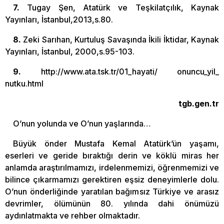
7.
Tugay Şen, Atatürk ve Teşkilatçılık, Kaynak
Yayınları, İstanbul,2013,s.80.
8.
Zeki Sarıhan, Kurtuluş Savaşında İkili İktidar, Kaynak
Yayınları, İstanbul, 2000,s.95-103.
9.
http://www.ata.tsk.tr/01_hayati/ onuncu_yil_
nutku.html
tgb.gen.tr
O’nun yolunda ve O’nun yaşlarında…
Büyük önder Mustafa Kemal Atatürk’ün yaşamı,
eserleri ve geride bıraktığı derin ve köklü miras her
anlamda araştırılmamızı, irdelenmemizi, öğrenmemizi ve
bilince çıkarmamızı gerektiren eşsiz deneyimlerle dolu.
O’nun önderliğinde yaratılan bağımsız Türkiye ve arasız
devrimler, ölümünün 80. yılında dahi önümüzü
aydınlatmakta ve rehber olmaktadır.