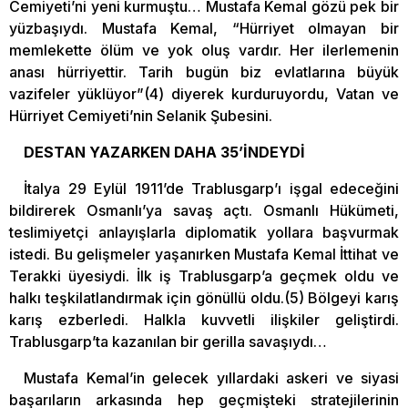
Cemiyeti’ni yeni kurmuştu… Mustafa Kemal gözü pek bir
yüzbaşıydı. Mustafa Kemal, “Hürriyet olmayan bir
memlekette ölüm ve yok oluş vardır. Her ilerlemenin
anası hürriyettir. Tarih bugün biz evlatlarına büyük
vazifeler yüklüyor”(4) diyerek kurduruyordu, Vatan ve
Hürriyet Cemiyeti’nin Selanik Şubesini.
DESTAN YAZARKEN DAHA 35’İNDEYDİ
İtalya 29 Eylül 1911’de Trablusgarp’ı işgal edeceğini
bildirerek Osmanlı’ya savaş açtı. Osmanlı Hükümeti,
teslimiyetçi anlayışlarla diplomatik yollara başvurmak
istedi. Bu gelişmeler yaşanırken Mustafa Kemal İttihat ve
Terakki üyesiydi. İlk iş Trablusgarp’a geçmek oldu ve
halkı teşkilatlandırmak için gönüllü oldu.(5) Bölgeyi karış
karış ezberledi. Halkla kuvvetli ilişkiler geliştirdi.
Trablusgarp’ta kazanılan bir gerilla savaşıydı…
Mustafa Kemal’in gelecek yıllardaki askeri ve siyasi
başarıların arkasında hep geçmişteki stratejilerinin