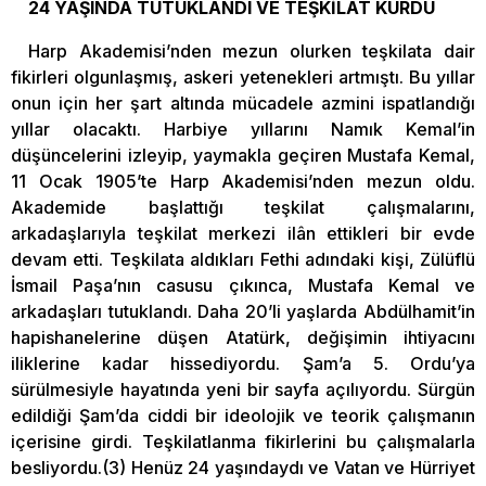
24 YAŞINDA TUTUKLANDI VE TEŞKİLAT KURDU
Harp Akademisi’nden mezun olurken teşkilata dair
fikirleri olgunlaşmış, askeri yetenekleri artmıştı. Bu yıllar
onun için her şart altında mücadele azmini ispatlandığı
yıllar olacaktı. Harbiye yıllarını Namık Kemal’in
düşüncelerini izleyip, yaymakla geçiren Mustafa Kemal,
11 Ocak 1905’te Harp Akademisi’nden mezun oldu.
Akademide başlattığı teşkilat çalışmalarını,
arkadaşlarıyla teşkilat merkezi ilân ettikleri bir evde
devam etti. Teşkilata aldıkları Fethi adındaki kişi, Zülüflü
İsmail Paşa’nın casusu çıkınca, Mustafa Kemal ve
arkadaşları tutuklandı. Daha 20’li yaşlarda Abdülhamit’in
hapishanelerine düşen Atatürk, değişimin ihtiyacını
iliklerine kadar hissediyordu. Şam’a 5. Ordu’ya
sürülmesiyle hayatında yeni bir sayfa açılıyordu. Sürgün
edildiği Şam’da ciddi bir ideolojik ve teorik çalışmanın
içerisine girdi. Teşkilatlanma fikirlerini bu çalışmalarla
besliyordu.(3) Henüz 24 yaşındaydı ve Vatan ve Hürriyet