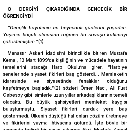
O DERGİYİ ÇIKARDIĞINDA GENCECİK BİR
ÖĞRENCİYDİ
“Gençlik hayatımın en heyecanlı günlerini yaşadım.
Yaşımın küçük olmasına rağmen bu savaşa katılmayı
çok istemiştim.”
(1)
Manastır Askeri İdadisi’ni birincilikle bitiren Mustafa
Kemal, 13 Mart 1899’da kişiliğinin ve mücadele hayatının
temellerini atacağı Harp Okulu’na girer. “Harbiye
senelerinde siyaset fikirleri baş gösterdi… Memleketin
idaresinde ve siyasetinde fenalıklar olduğunu
keşfetmeye başladık.”(2) sözleri Ömer Naci, Ali Fuat
Cebesoy gibi isimlerle uzun yıllar arkadaşlıklarının temeli
olacaktı. Bu büyük şahsiyetleri memleket kaygısı
buluşturmuştu. Siyaset fikirleri durduk yere baş
göstermedi. Ülkenin düştüğü hal onları çözüm üretmeye
ve fikirlerini yayma ihtiyacına götürdü. İşte böyle bir
zamanda belirdi bir yayın çıkarma fikri. Mustafa Kemal