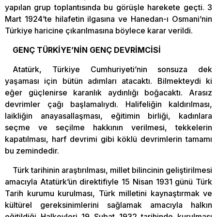
yapılan grup toplantısında bu görüşle harekete geçti. 3
Mart 1924’te hilafetin ilgasına ve Hanedan-ı Osmani’nin
Türkiye haricine çıkarılmasına böylece karar verildi.
GENÇ TÜRKİYE’NİN GENÇ DEVRİMCİSİ
Atatürk, Türkiye Cumhuriyeti’nin sonsuza dek
yaşaması için bütün adımları atacaktı. Bilmekteydi ki
eğer güçlenirse karanlık aydınlığı boğacaktı. Arasız
devrimler çağı başlamalıydı. Halifeliğin kaldırılması,
laikliğin anayasallaşması, eğitimin birliği, kadınlara
seçme ve seçilme hakkının verilmesi, tekkelerin
kapatılması, harf devrimi gibi köklü devrimlerin tamamı
bu zemindedir.
Türk tarihinin araştırılması, millet bilincinin geliştirilmesi
amacıyla Atatürk’ün direktifiyle 15 Nisan 1931 günü Türk
Tarih kurumu kurulması, Türk milletini kaynaştırmak ve
kültürel gereksinimlerini sağlamak amacıyla halkın
eğitildiği Halkevleri 19 Şubat 1932 tarihinde kurulması