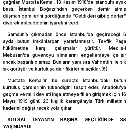
çağrılan Mustafa Kemal, 13 Kasım 1918’de İstanbul’a ayak
bastı. İstanbul Boğazı’ndan geçerken demir atmış
düşman gemilerini gördüğünde “Geldikleri gibi giderler”
diyerek mücadelenin işaretini verdi.
Samsun’a çıkmadan önce İstanbul’da geçireceği 6
ayda bütün imkânlardan yararlanmıştır. Tevfik Paşa
hükümetine karşı çalışmalar yürütür. Meclis-i
Mebusan’da güvenoyu almalarını engellemeye çalışır
ancak başarılı olamaz. Bunların yanı sıra Vahdettin ile sık
sık görüşür ve kurtuluşa dair fikirlerini açıklar.(6)
Mustafa Kemal’in bu süreçte İstanbul’daki bütün
kurtuluş çarelerinin tükendiğini tespit eder. Anadolu’ya
geçme ve milli devleti inşa etmeye fiilen girişmek için 16
Mayıs 1919 günü 23 kişilik karargâhıyla Türk milletinin
kaderini değiştirecek yola çıkar.
KUTSAL İSYAN’IN BAŞINA GEÇTİĞİNDE 38
YAŞINDAYDI