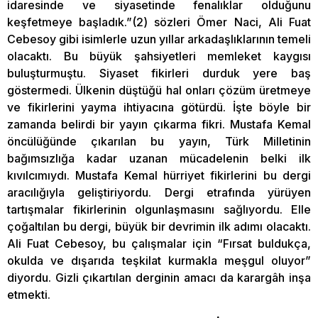
idaresinde ve siyasetinde fenalıklar olduğunu
keşfetmeye başladık.”(2) sözleri Ömer Naci, Ali Fuat
Cebesoy gibi isimlerle uzun yıllar arkadaşlıklarının temeli
olacaktı. Bu büyük şahsiyetleri memleket kaygısı
buluşturmuştu. Siyaset fikirleri durduk yere baş
göstermedi. Ülkenin düştüğü hal onları çözüm üretmeye
ve fikirlerini yayma ihtiyacına götürdü. İşte böyle bir
zamanda belirdi bir yayın çıkarma fikri. Mustafa Kemal
öncülüğünde çıkarılan bu yayın, Türk Milletinin
bağımsızlığa kadar uzanan mücadelenin belki ilk
kıvılcımıydı. Mustafa Kemal hürriyet fikirlerini bu dergi
aracılığıyla geliştiriyordu. Dergi etrafında yürüyen
tartışmalar fikirlerinin olgunlaşmasını sağlıyordu. Elle
çoğaltılan bu dergi, büyük bir devrimin ilk adımı olacaktı.
Ali Fuat Cebesoy, bu çalışmalar için “Fırsat buldukça,
okulda ve dışarıda teşkilat kurmakla meşgul oluyor”
diyordu. Gizli çıkartılan derginin amacı da karargâh inşa
etmekti.