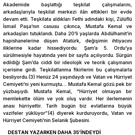
Akademide başlattığı teşkilat çalışmalarını,
arkadaşlarıyla teşkilat merkezi ilân ettikleri bir evde
devam etti. Teşkilata aldıkları Fethi adındaki kişi, Zülüflü
İsmail Paşa’nın casusu çıkınca, Mustafa Kemal ve
arkadaşları tutuklandı. Daha 20’li yaşlarda Abdülhamit’in
hapishanelerine düşen Atatürk, değişimin ihtiyacını
iliklerine kadar hissediyordu. Şam’a 5. Ordu’ya
sürülmesiyle hayatında yeni bir sayfa açılıyordu. Sürgün
edildiği Şam’da ciddi bir ideolojik ve teorik çalışmanın
içerisine girdi. Teşkilatlanma fikirlerini bu çalışmalarla
besliyordu.(3) Henüz 24 yaşındaydı ve Vatan ve Hürriyet
Cemiyeti’ni yeni kurmuştu… Mustafa Kemal gözü pek bir
yüzbaşıydı. Mustafa Kemal, “Hürriyet olmayan bir
memlekette ölüm ve yok oluş vardır. Her ilerlemenin
anası hürriyettir. Tarih bugün biz evlatlarına büyük
vazifeler yüklüyor”(4) diyerek kurduruyordu, Vatan ve
Hürriyet Cemiyeti’nin Selanik Şubesini.
DESTAN YAZARKEN DAHA 35’İNDEYDİ