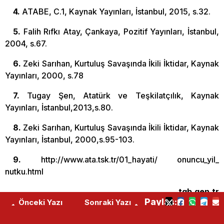
4.
ATABE, C.1, Kaynak Yayınları, İstanbul, 2015, s.32.
5.
Falih Rıfkı Atay, Çankaya, Pozitif Yayınları, İstanbul,
2004, s.67.
6.
Zeki Sarıhan, Kurtuluş Savaşında İkili İktidar, Kaynak
Yayınları, 2000, s.78
7.
Tugay Şen, Atatürk ve Teşkilatçılık, Kaynak
Yayınları, İstanbul,2013,s.80.
8.
Zeki Sarıhan, Kurtuluş Savaşında İkili İktidar, Kaynak
Yayınları, İstanbul, 2000,s.95-103.
9.
http://www.ata.tsk.tr/01_hayati/ onuncu_yil_
nutku.html
tgb.gen.tr
Paylaş:
Önceki Yazı
Sonraki Yazı
Cumhuriyet’in 95. Yılında Zafere Bir Adım Daha
Andımız Bağımsızlığı İçin Savaşan Bir Milletin Yarınıdır