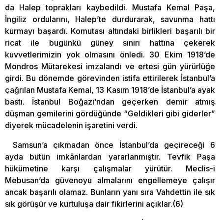
da Halep toprakları kaybedildi. Mustafa Kemal Paşa,
İngiliz ordularını, Halep’te durdurarak, savunma hattı
kurmayı başardı. Komutası altındaki birlikleri başarılı bir
ricat ile bugünkü güney sınırı hattına çekerek
kuvvetlerimizin yok olmasını önledi. 30 Ekim 1918’de
Mondros Mütarekesi imzalandı ve ertesi gün yürürlüğe
girdi. Bu dönemde görevinden istifa ettirilerek İstanbul’a
çağrılan Mustafa Kemal, 13 Kasım 1918’de İstanbul’a ayak
bastı. İstanbul Boğazı’ndan geçerken demir atmış
düşman gemilerini gördüğünde “Geldikleri gibi giderler”
diyerek mücadelenin işaretini verdi.
Samsun’a çıkmadan önce İstanbul’da geçireceği 6
ayda bütün imkânlardan yararlanmıştır. Tevfik Paşa
hükümetine karşı çalışmalar yürütür. Meclis-i
Mebusan’da güvenoyu almalarını engellemeye çalışır
ancak başarılı olamaz. Bunların yanı sıra Vahdettin ile sık
sık görüşür ve kurtuluşa dair fikirlerini açıklar.(6)