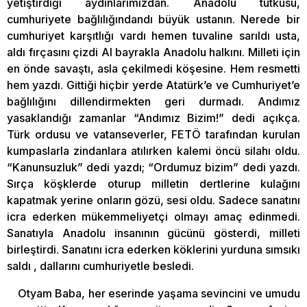
yetiştirdiği aydınlarımızdan. Anadolu tutkusu,
cumhuriyete bağlılığındandı büyük ustanın. Nerede bir
cumhuriyet karşıtlığı vardı hemen tuvaline sarıldı usta,
aldı fırçasını çizdi Al bayrakla Anadolu halkını. Milleti için
en önde savaştı, asla çekilmedi köşesine. Hem resmetti
hem yazdı. Gittiği hiçbir yerde Atatürk’e ve Cumhuriyet’e
bağlılığını dillendirmekten geri durmadı. Andımız
yasaklandığı zamanlar “Andımız Bizim!” dedi açıkça.
Türk ordusu ve vatanseverler, FETÖ tarafından kurulan
kumpaslarla zindanlara atılırken kalemi öncü silahı oldu.
“Kanunsuzluk” dedi yazdı; “Ordumuz bizim” dedi yazdı.
Sırça köşklerde oturup milletin dertlerine kulağını
kapatmak yerine onların gözü, sesi oldu. Sadece sanatını
icra ederken mükemmeliyetçi olmayı amaç edinmedi.
Sanatıyla Anadolu insanının gücünü gösterdi, milleti
birleştirdi. Sanatını icra ederken köklerini yurduna sımsıkı
saldı , dallarını cumhuriyetle besledi.
Otyam Baba, her eserinde yaşama sevincini ve umudu