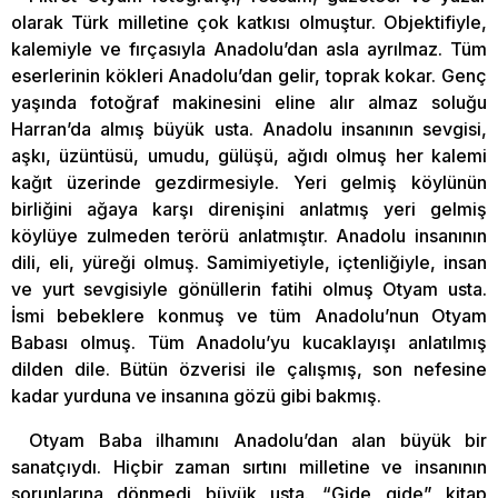
olarak Türk milletine çok katkısı olmuştur. Objektifiyle,
kalemiyle ve fırçasıyla Anadolu’dan asla ayrılmaz. Tüm
eserlerinin kökleri Anadolu’dan gelir, toprak kokar. Genç
yaşında fotoğraf makinesini eline alır almaz soluğu
Harran’da almış büyük usta. Anadolu insanının sevgisi,
aşkı, üzüntüsü, umudu, gülüşü, ağıdı olmuş her kalemi
kağıt üzerinde gezdirmesiyle. Yeri gelmiş köylünün
birliğini ağaya karşı direnişini anlatmış yeri gelmiş
köylüye zulmeden terörü anlatmıştır. Anadolu insanının
dili, eli, yüreği olmuş. Samimiyetiyle, içtenliğiyle, insan
ve yurt sevgisiyle gönüllerin fatihi olmuş Otyam usta.
İsmi bebeklere konmuş ve tüm Anadolu’nun Otyam
Babası olmuş. Tüm Anadolu’yu kucaklayışı anlatılmış
dilden dile. Bütün özverisi ile çalışmış, son nefesine
kadar yurduna ve insanına gözü gibi bakmış.
Otyam Baba ilhamını Anadolu’dan alan büyük bir
sanatçıydı. Hiçbir zaman sırtını milletine ve insanının
sorunlarına dönmedi büyük usta. “Gide gide” kitap