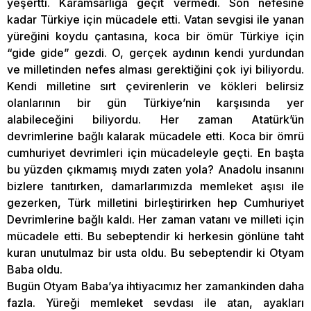
yeşertti. Karamsarlığa geçit vermedi. Son nefesine
kadar Türkiye için mücadele etti. Vatan sevgisi ile yanan
yüreğini koydu çantasına, koca bir ömür Türkiye için
“gide gide” gezdi. O, gerçek aydının kendi yurdundan
ve milletinden nefes alması gerektiğini çok iyi biliyordu.
Kendi milletine sırt çevirenlerin ve kökleri belirsiz
olanlarının bir gün Türkiye’nin karşısında yer
alabileceğini biliyordu. Her zaman Atatürk’ün
devrimlerine bağlı kalarak mücadele etti. Koca bir ömrü
cumhuriyet devrimleri için mücadeleyle geçti. En başta
bu yüzden çıkmamış mıydı zaten yola? Anadolu insanını
bizlere tanıtırken, damarlarımızda memleket aşısı ile
gezerken, Türk milletini birleştirirken hep Cumhuriyet
Devrimlerine bağlı kaldı. Her zaman vatanı ve milleti için
mücadele etti. Bu sebeptendir ki herkesin gönlüne taht
kuran unutulmaz bir usta oldu. Bu sebeptendir ki Otyam
Baba oldu.
Bugün Otyam Baba’ya ihtiyacımız her zamankinden daha
fazla. Yüreği memleket sevdası ile atan, ayakları