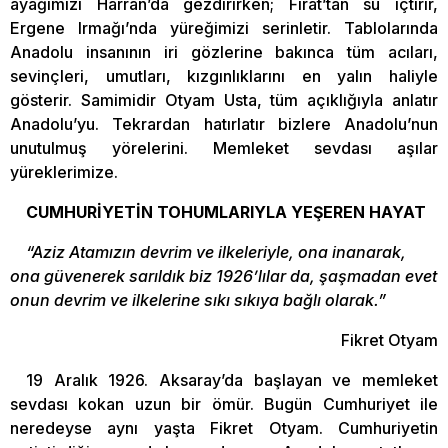
ayağımızı Harran’da gezdirirken; Fırat’tan su içtirir,
Ergene Irmağı’nda yüreğimizi serinletir. Tablolarında
Anadolu insanının iri gözlerine bakınca tüm acıları,
sevinçleri, umutları, kızgınlıklarını en yalın haliyle
gösterir. Samimidir Otyam Usta, tüm açıklığıyla anlatır
Anadolu’yu. Tekrardan hatırlatır bizlere Anadolu’nun
unutulmuş yörelerini. Memleket sevdası aşılar
yüreklerimize.
CUMHURİYETİN TOHUMLARIYLA YEŞEREN HAYAT
“Aziz Atamızın devrim ve ilkeleriyle, ona inanarak,
ona güvenerek sarıldık biz 1926’lılar da, şaşmadan evet
onun devrim ve ilkelerine sıkı sıkıya bağlı olarak.”
Fikret Otyam
19 Aralık 1926. Aksaray’da başlayan ve memleket
sevdası kokan uzun bir ömür. Bugün Cumhuriyet ile
neredeyse aynı yaşta Fikret Otyam. Cumhuriyetin