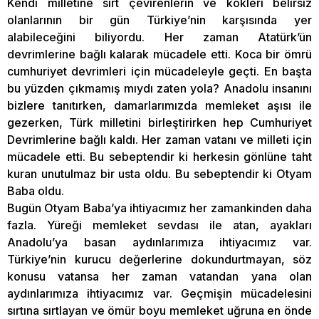
Kendi milletine sırt çevirenlerin ve kökleri belirsiz
olanlarının bir gün Türkiye’nin karşısında yer
alabileceğini biliyordu. Her zaman Atatürk’ün
devrimlerine bağlı kalarak mücadele etti. Koca bir ömrü
cumhuriyet devrimleri için mücadeleyle geçti. En başta
bu yüzden çıkmamış mıydı zaten yola? Anadolu insanını
bizlere tanıtırken, damarlarımızda memleket aşısı ile
gezerken, Türk milletini birleştirirken hep Cumhuriyet
Devrimlerine bağlı kaldı. Her zaman vatanı ve milleti için
mücadele etti. Bu sebeptendir ki herkesin gönlüne taht
kuran unutulmaz bir usta oldu. Bu sebeptendir ki Otyam
Baba oldu.
Bugün Otyam Baba’ya ihtiyacımız her zamankinden daha
fazla. Yüreği memleket sevdası ile atan, ayakları
Anadolu’ya basan aydınlarımıza ihtiyacımız var.
Türkiye’nin kurucu değerlerine dokundurtmayan, söz
konusu vatansa her zaman vatandan yana olan
aydınlarımıza ihtiyacımız var. Geçmişin mücadelesini
sırtına sırtlayan ve ömür boyu memleket uğruna en önde