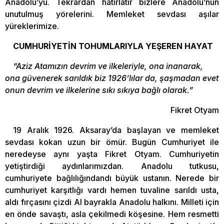
Anadolu’yu. Tekrardan hatırlatır bizlere Anadolu’nun
unutulmuş yörelerini. Memleket sevdası aşılar
yüreklerimize.
CUMHURİYETİN TOHUMLARIYLA YEŞEREN HAYAT
“Aziz Atamızın devrim ve ilkeleriyle, ona inanarak,
ona güvenerek sarıldık biz 1926’lılar da, şaşmadan evet
onun devrim ve ilkelerine sıkı sıkıya bağlı olarak.”
Fikret Otyam
19 Aralık 1926. Aksaray’da başlayan ve memleket
sevdası kokan uzun bir ömür. Bugün Cumhuriyet ile
neredeyse aynı yaşta Fikret Otyam. Cumhuriyetin
yetiştirdiği aydınlarımızdan. Anadolu tutkusu,
cumhuriyete bağlılığındandı büyük ustanın. Nerede bir
cumhuriyet karşıtlığı vardı hemen tuvaline sarıldı usta,
aldı fırçasını çizdi Al bayrakla Anadolu halkını. Milleti için
en önde savaştı, asla çekilmedi köşesine. Hem resmetti