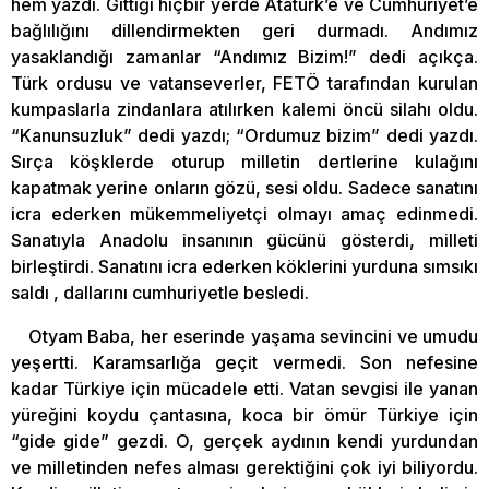
hem yazdı. Gittiği hiçbir yerde Atatürk’e ve Cumhuriyet’e
bağlılığını dillendirmekten geri durmadı. Andımız
yasaklandığı zamanlar “Andımız Bizim!” dedi açıkça.
Türk ordusu ve vatanseverler, FETÖ tarafından kurulan
kumpaslarla zindanlara atılırken kalemi öncü silahı oldu.
“Kanunsuzluk” dedi yazdı; “Ordumuz bizim” dedi yazdı.
Sırça köşklerde oturup milletin dertlerine kulağını
kapatmak yerine onların gözü, sesi oldu. Sadece sanatını
icra ederken mükemmeliyetçi olmayı amaç edinmedi.
Sanatıyla Anadolu insanının gücünü gösterdi, milleti
birleştirdi. Sanatını icra ederken köklerini yurduna sımsıkı
saldı , dallarını cumhuriyetle besledi.
Otyam Baba, her eserinde yaşama sevincini ve umudu
yeşertti. Karamsarlığa geçit vermedi. Son nefesine
kadar Türkiye için mücadele etti. Vatan sevgisi ile yanan
yüreğini koydu çantasına, koca bir ömür Türkiye için
“gide gide” gezdi. O, gerçek aydının kendi yurdundan
ve milletinden nefes alması gerektiğini çok iyi biliyordu.