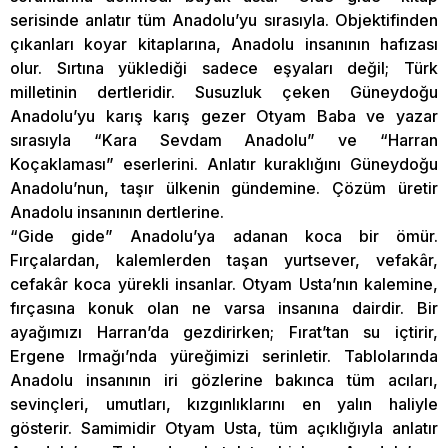
serisinde anlatır tüm Anadolu’yu sırasıyla. Objektifinden
çıkanları koyar kitaplarına, Anadolu insanının hafızası
olur. Sırtına yüklediği sadece eşyaları değil; Türk
milletinin dertleridir. Susuzluk çeken Güneydoğu
Anadolu’yu karış karış gezer Otyam Baba ve yazar
sırasıyla “Kara Sevdam Anadolu” ve “Harran
Koçaklaması” eserlerini. Anlatır kuraklığını Güneydoğu
Anadolu’nun, taşır ülkenin gündemine. Çözüm üretir
Anadolu insanının dertlerine.
“Gide gide” Anadolu’ya adanan koca bir ömür.
Fırçalardan, kalemlerden taşan yurtsever, vefakâr,
cefakâr koca yürekli insanlar. Otyam Usta’nın kalemine,
fırçasına konuk olan ne varsa insanına dairdir. Bir
ayağımızı Harran’da gezdirirken; Fırat’tan su içtirir,
Ergene Irmağı’nda yüreğimizi serinletir. Tablolarında
Anadolu insanının iri gözlerine bakınca tüm acıları,
sevinçleri, umutları, kızgınlıklarını en yalın haliyle
gösterir. Samimidir Otyam Usta, tüm açıklığıyla anlatır