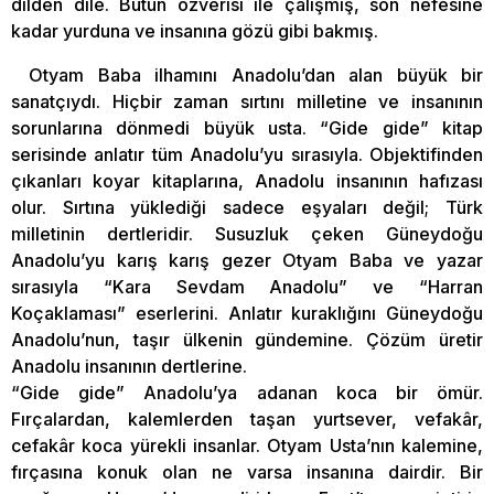
dilden dile. Bütün özverisi ile çalışmış, son nefesine
kadar yurduna ve insanına gözü gibi bakmış.
Otyam Baba ilhamını Anadolu’dan alan büyük bir
sanatçıydı. Hiçbir zaman sırtını milletine ve insanının
sorunlarına dönmedi büyük usta. “Gide gide” kitap
serisinde anlatır tüm Anadolu’yu sırasıyla. Objektifinden
çıkanları koyar kitaplarına, Anadolu insanının hafızası
olur. Sırtına yüklediği sadece eşyaları değil; Türk
milletinin dertleridir. Susuzluk çeken Güneydoğu
Anadolu’yu karış karış gezer Otyam Baba ve yazar
sırasıyla “Kara Sevdam Anadolu” ve “Harran
Koçaklaması” eserlerini. Anlatır kuraklığını Güneydoğu
Anadolu’nun, taşır ülkenin gündemine. Çözüm üretir
Anadolu insanının dertlerine.
“Gide gide” Anadolu’ya adanan koca bir ömür.
Fırçalardan, kalemlerden taşan yurtsever, vefakâr,
cefakâr koca yürekli insanlar. Otyam Usta’nın kalemine,
fırçasına konuk olan ne varsa insanına dairdir. Bir