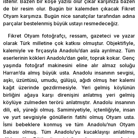
istenir. Bazen bir köşe yazısı olur çıkar karşınıza bazen
de bir resim olur. Bugün bir kalemden çıkacak Fikret
Otyam karşınıza. Bugün nice sanatçılar tarafından adına
parçalar bestelenmiş büyük ustayı resmedeceğiz.
Fikret Otyam fotoğrafçı, ressam, gazeteci ve yazar
olarak Türk milletine çok katkısı olmuştur. Objektifiyle,
kalemiyle ve fırçasıyla Anadolu’dan asla ayrılmaz. Tüm
eserlerinin kökleri Anadolu’dan gelir, toprak kokar. Genç
yaşında fotoğraf makinesini eline alır almaz soluğu
Harran’da almış büyük usta. Anadolu insanının sevgisi,
aşkı, üzüntüsü, umudu, gülüşü, ağıdı olmuş her kalemi
kağıt üzerinde gezdirmesiyle. Yeri gelmiş köylünün
birliğini ağaya karşı direnişini anlatmış yeri gelmiş
köylüye zulmeden terörü anlatmıştır. Anadolu insanının
dili, eli, yüreği olmuş. Samimiyetiyle, içtenliğiyle, insan
ve yurt sevgisiyle gönüllerin fatihi olmuş Otyam usta.
İsmi bebeklere konmuş ve tüm Anadolu’nun Otyam
Babası olmuş. Tüm Anadolu’yu kucaklayışı anlatılmış