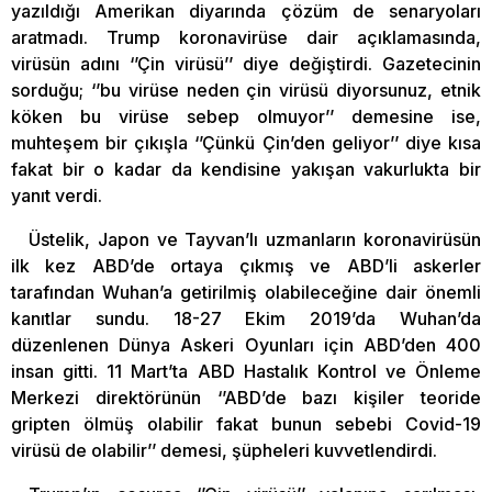
yazıldığı Amerikan diyarında çözüm de senaryoları
aratmadı. Trump koronavirüse dair açıklamasında,
virüsün adını ‘’Çin virüsü’’ diye değiştirdi. Gazetecinin
sorduğu; ‘’bu virüse neden çin virüsü diyorsunuz, etnik
köken bu virüse sebep olmuyor’’ demesine ise,
muhteşem bir çıkışla ‘’Çünkü Çin’den geliyor’’ diye kısa
fakat bir o kadar da kendisine yakışan vakurlukta bir
yanıt verdi.
Üstelik, Japon ve Tayvan’lı uzmanların koronavirüsün
ilk kez ABD’de ortaya çıkmış ve ABD’li askerler
tarafından Wuhan’a getirilmiş olabileceğine dair önemli
kanıtlar sundu. 18-27 Ekim 2019’da Wuhan’da
düzenlenen Dünya Askeri Oyunları için ABD’den 400
insan gitti. 11 Mart’ta ABD Hastalık Kontrol ve Önleme
Merkezi direktörünün ‘’ABD’de bazı kişiler teoride
gripten ölmüş olabilir fakat bunun sebebi Covid-19
virüsü de olabilir’’ demesi, şüpheleri kuvvetlendirdi.