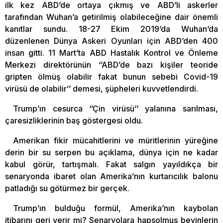
ilk kez ABD’de ortaya çıkmış ve ABD’li askerler
tarafından Wuhan’a getirilmiş olabileceğine dair önemli
kanıtlar sundu. 18-27 Ekim 2019’da Wuhan’da
düzenlenen Dünya Askeri Oyunları için ABD’den 400
insan gitti. 11 Mart’ta ABD Hastalık Kontrol ve Önleme
Merkezi direktörünün ‘’ABD’de bazı kişiler teoride
gripten ölmüş olabilir fakat bunun sebebi Covid-19
virüsü de olabilir’’ demesi, şüpheleri kuvvetlendirdi.
Trump’ın cesurca ‘’Çin virüsü’’ yalanına sarılması,
çaresizliklerinin baş göstergesi oldu.
Amerikan fikir mücahitlerini ve müritlerinin yüreğine
derin bir su serpen bu açıklama, dünya için ne kadar
kabul görür, tartışmalı. Fakat salgın yayıldıkça bir
senaryonda ibaret olan Amerika’nın kurtarıcılık balonu
patladığı su götürmez bir gerçek.
Trump’ın bulduğu formül, Amerika’nın kaybolan
itibarını geri verir mi? Senaryolara hapsolmuş beyinlerin