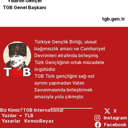
Yıldırım Gençer
TGB Genel Başkanı
tgb.gen.tr
Türkiye Gençlik Birliği, ulusal
bağımsızlık amacı ve Cumhuriyet
Devrimleri etrafında birleşmiş
Türk Gençliğinin ortak mücadele
örgütüdür.
TGB Türk gençliğini sağ-sol
ayrımı yapmadan Vatan
Savunmasında birleştirmek
amacıyla yola çıkmıştır.
Biz Kimiz?
TGB International
X
Yazılar
TLB
Instagram
Yazarlar
KırmızıBeyaz
Facebook
Paylaş:
Önceki Yazı
Sonraki Yazı