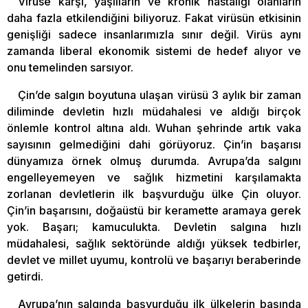
Virüse karşı, yaşlıların ve kronik hastalığı olanların
daha fazla etkilendiğini biliyoruz. Fakat virüsün etkisinin
genişliği sadece insanlarımızla sınır değil. Virüs aynı
zamanda liberal ekonomik sistemi de hedef alıyor ve
onu temelinden sarsıyor.
Çin’de salgın boyutuna ulaşan virüsü 3 aylık bir zaman
diliminde devletin hızlı müdahalesi ve aldığı birçok
önlemle kontrol altına aldı. Wuhan şehrinde artık vaka
sayısının gelmediğini dahi görüyoruz. Çin’in başarısı
dünyamıza örnek olmuş durumda. Avrupa’da salgını
engelleyemeyen ve sağlık hizmetini karşılamakta
zorlanan devletlerin ilk başvurduğu ülke Çin oluyor.
Çin’in başarısını, doğaüstü bir keramette aramaya gerek
yok. Başarı; kamuculukta. Devletin salgına hızlı
müdahalesi, sağlık sektöründe aldığı yüksek tedbirler,
devlet ve millet uyumu, kontrolü ve başarıyı beraberinde
getirdi.
Avrupa’nın salgında başvurduğu ilk ülkelerin başında