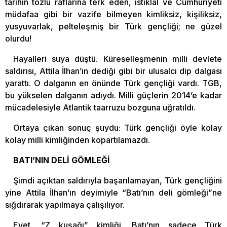
tarihin tozlu raflarına terk eden, istiklal ve Cumhuriyeti
müdafaa gibi bir vazife bilmeyen kimliksiz, kişiliksiz,
yusyuvarlak, pelteleşmiş bir Türk gençliği; ne güzel
olurdu!
Hayalleri suya düştü. Küreselleşmenin milli devlete
saldırısı, Attila İlhan’ın dediği gibi bir ulusalcı dip dalgası
yarattı. O dalganın en önünde Türk gençliği vardı. TGB,
bu yükselen dalganın adıydı. Milli güçlerin 2014’e kadar
mücadelesiyle Atlantik taarruzu bozguna uğratıldı.
Ortaya çıkan sonuç şuydu: Türk gençliği öyle kolay
kolay milli kimliğinden kopartılamazdı.
BATI’NIN DELİ GÖMLEĞİ
Şimdi açıktan saldırıyla başarılamayan, Türk gençliğini
yine Attila İlhan’ın deyimiyle “Batı’nın deli gömleği”ne
sığdırarak yapılmaya çalışılıyor.
Evet, “Z kuşağı” kimliği, Batı’nın sadece Türk