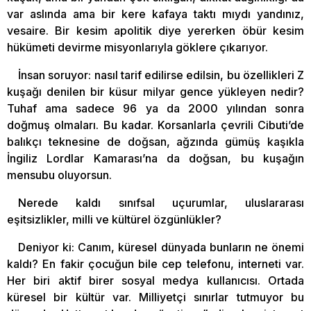
var aslında ama bir kere kafaya taktı mıydı yandınız,
vesaire. Bir kesim apolitik diye yererken öbür kesim
hükümeti devirme misyonlarıyla göklere çıkarıyor.
İnsan soruyor: nasıl tarif edilirse edilsin, bu özellikleri Z
kuşağı denilen bir küsur milyar gence yükleyen nedir?
Tuhaf ama sadece 96 ya da 2000 yılından sonra
doğmuş olmaları. Bu kadar. Korsanlarla çevrili Cibuti’de
balıkçı teknesine de doğsan, ağzında gümüş kaşıkla
İngiliz Lordlar Kamarası’na da doğsan, bu kuşağın
mensubu oluyorsun.
Nerede kaldı sınıfsal uçurumlar, uluslararası
eşitsizlikler, milli ve kültürel özgünlükler?
Deniyor ki: Canım, küresel dünyada bunların ne önemi
kaldı? En fakir çocuğun bile cep telefonu, interneti var.
Her biri aktif birer sosyal medya kullanıcısı. Ortada
küresel bir kültür var. Milliyetçi sınırlar tutmuyor bu