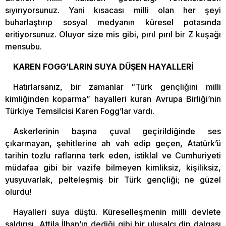
sıyırıyorsunuz. Yani kısacası milli olan her şeyi
buharlaştırıp sosyal medyanın küresel potasında
eritiyorsunuz. Oluyor size mis gibi, pırıl pırıl bir Z kuşağı
mensubu.
KAREN FOGG’LARIN SUYA DÜŞEN HAYALLERİ
Hatırlarsanız, bir zamanlar “Türk gençliğini milli
kimliğinden koparma” hayalleri kuran Avrupa Birliği’nin
Türkiye Temsilcisi Karen Fogg’lar vardı.
Askerlerinin başına çuval geçirildiğinde ses
çıkarmayan, şehitlerine ah vah edip geçen, Atatürk’ü
tarihin tozlu raflarına terk eden, istiklal ve Cumhuriyeti
müdafaa gibi bir vazife bilmeyen kimliksiz, kişiliksiz,
yusyuvarlak, pelteleşmiş bir Türk gençliği; ne güzel
olurdu!
Hayalleri suya düştü. Küreselleşmenin milli devlete
saldırısı, Attila İlhan’ın dediği gibi bir ulusalcı dip dalgası