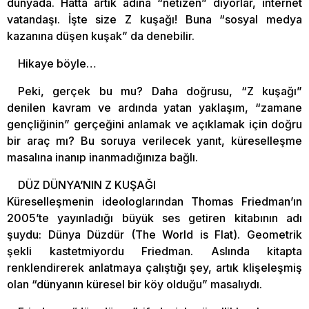
dünyada. Hatta artık adına “netizen” diyorlar, internet
vatandaşı. İşte size Z kuşağı! Buna “sosyal medya
kazanına düşen kuşak” da denebilir.
Hikaye böyle…
Peki, gerçek bu mu? Daha doğrusu, “Z kuşağı”
denilen kavram ve ardında yatan yaklaşım, “zamane
gençliğinin” gerçeğini anlamak ve açıklamak için doğru
bir araç mı? Bu soruya verilecek yanıt, küreselleşme
masalına inanıp inanmadığınıza bağlı.
DÜZ DÜNYA’NIN Z KUŞAĞI
Küreselleşmenin ideologlarından Thomas Friedman’ın
2005’te yayınladığı büyük ses getiren kitabının adı
şuydu: Dünya Düzdür (The World is Flat). Geometrik
şekli kastetmiyordu Friedman. Aslında kitapta
renklendirerek anlatmaya çalıştığı şey, artık klişeleşmiş
olan “dünyanın küresel bir köy olduğu” masalıydı.