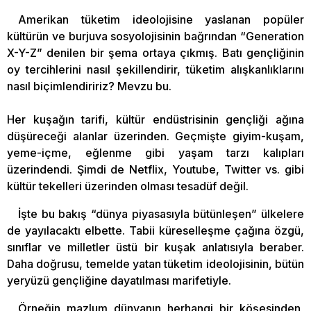
Amerikan tüketim ideolojisine yaslanan popüler
kültürün ve burjuva sosyolojisinin bağrından “Generation
X-Y-Z” denilen bir şema ortaya çıkmış. Batı gençliğinin
oy tercihlerini nasıl şekillendirir, tüketim alışkanlıklarını
nasıl biçimlendiririz? Mevzu bu.
Her kuşağın tarifi, kültür endüstrisinin gençliği ağına
düşüreceği alanlar üzerinden. Geçmişte giyim-kuşam,
yeme-içme, eğlenme gibi yaşam tarzı kalıpları
üzerindendi. Şimdi de Netflix, Youtube, Twitter vs. gibi
kültür tekelleri üzerinden olması tesadüf değil.
İşte bu bakış “dünya piyasasıyla bütünleşen” ülkelere
de yayılacaktı elbette. Tabii küreselleşme çağına özgü,
sınıflar ve milletler üstü bir kuşak anlatısıyla beraber.
Daha doğrusu, temelde yatan tüketim ideolojisinin, bütün
yeryüzü gençliğine dayatılması marifetiyle.
Örneğin mazlum dünyanın herhangi bir köşesinden,