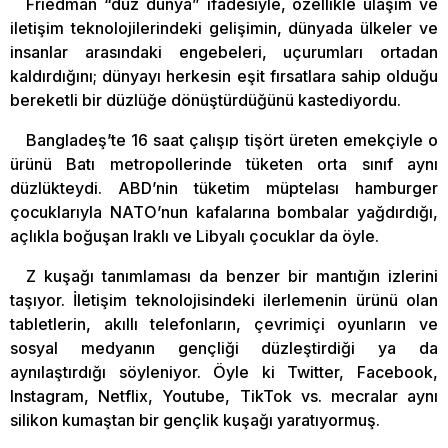
Friedman “düz dünya” ifadesiyle, özellikle ulaşım ve
iletişim teknolojilerindeki gelişimin, dünyada ülkeler ve
insanlar arasındaki engebeleri, uçurumları ortadan
kaldırdığını; dünyayı herkesin eşit fırsatlara sahip olduğu
bereketli bir düzlüğe dönüştürdüğünü kastediyordu.
Bangladeş’te 16 saat çalışıp tişört üreten emekçiyle o
ürünü Batı metropollerinde tüketen orta sınıf aynı
düzlükteydi. ABD’nin tüketim müptelası hamburger
çocuklarıyla NATO’nun kafalarına bombalar yağdırdığı,
açlıkla boğuşan Iraklı ve Libyalı çocuklar da öyle.
Z kuşağı tanımlaması da benzer bir mantığın izlerini
taşıyor. İletişim teknolojisindeki ilerlemenin ürünü olan
tabletlerin, akıllı telefonların, çevrimiçi oyunların ve
sosyal medyanın gençliği düzleştirdiği ya da
aynılaştırdığı söyleniyor. Öyle ki Twitter, Facebook,
Instagram, Netflix, Youtube, TikTok vs. mecralar aynı
silikon kumaştan bir gençlik kuşağı yaratıyormuş.