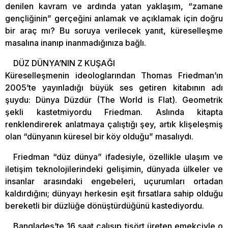
denilen kavram ve ardında yatan yaklaşım, “zamane
gençliğinin” gerçeğini anlamak ve açıklamak için doğru
bir araç mı? Bu soruya verilecek yanıt, küreselleşme
masalına inanıp inanmadığınıza bağlı.
DÜZ DÜNYA’NIN Z KUŞAĞI
Küreselleşmenin ideologlarından Thomas Friedman’ın
2005’te yayınladığı büyük ses getiren kitabının adı
şuydu: Dünya Düzdür (The World is Flat). Geometrik
şekli kastetmiyordu Friedman. Aslında kitapta
renklendirerek anlatmaya çalıştığı şey, artık klişeleşmiş
olan “dünyanın küresel bir köy olduğu” masalıydı.
Friedman “düz dünya” ifadesiyle, özellikle ulaşım ve
iletişim teknolojilerindeki gelişimin, dünyada ülkeler ve
insanlar arasındaki engebeleri, uçurumları ortadan
kaldırdığını; dünyayı herkesin eşit fırsatlara sahip olduğu
bereketli bir düzlüğe dönüştürdüğünü kastediyordu.
Bangladeş’te 16 saat çalışıp tişört üreten emekçiyle o