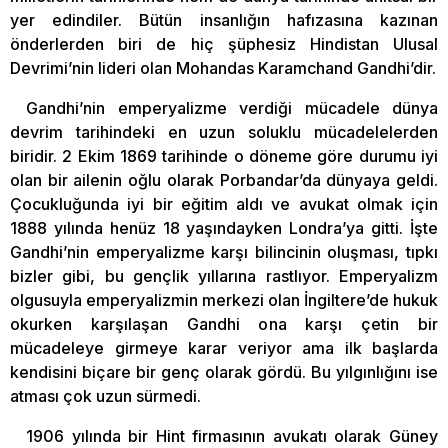
yer edindiler. Bütün insanlığın hafızasına kazınan
önderlerden biri de hiç şüphesiz Hindistan Ulusal
Devrimi’nin lideri olan Mohandas Karamchand Gandhi’dir.
Gandhi’nin emperyalizme verdiği mücadele dünya
devrim tarihindeki en uzun soluklu mücadelelerden
biridir. 2 Ekim 1869 tarihinde o döneme göre durumu iyi
olan bir ailenin oğlu olarak Porbandar’da dünyaya geldi.
Çocukluğunda iyi bir eğitim aldı ve avukat olmak için
1888 yılında henüz 18 yaşındayken Londra’ya gitti. İşte
Gandhi’nin emperyalizme karşı bilincinin oluşması, tıpkı
bizler gibi, bu gençlik yıllarına rastlıyor. Emperyalizm
olgusuyla emperyalizmin merkezi olan İngiltere’de hukuk
okurken karşılaşan Gandhi ona karşı çetin bir
mücadeleye girmeye karar veriyor ama ilk başlarda
kendisini biçare bir genç olarak gördü. Bu yılgınlığını ise
atması çok uzun sürmedi.
1906 yılında bir Hint firmasının avukatı olarak Güney