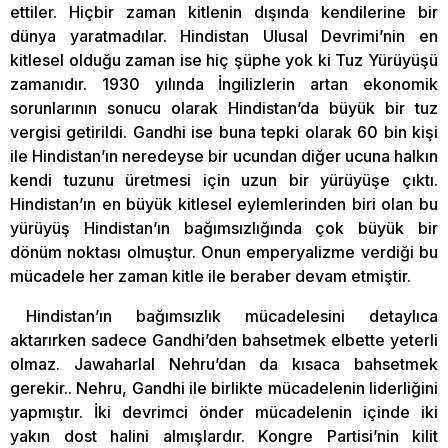
ettiler. Hiçbir zaman kitlenin dışında kendilerine bir
dünya yaratmadılar. Hindistan Ulusal Devrimi’nin en
kitlesel olduğu zaman ise hiç şüphe yok ki Tuz Yürüyüşü
zamanıdır. 1930 yılında İngilizlerin artan ekonomik
sorunlarının sonucu olarak Hindistan’da büyük bir tuz
vergisi getirildi. Gandhi ise buna tepki olarak 60 bin kişi
ile Hindistan’ın neredeyse bir ucundan diğer ucuna halkın
kendi tuzunu üretmesi için uzun bir yürüyüşe çıktı.
Hindistan’ın en büyük kitlesel eylemlerinden biri olan bu
yürüyüş Hindistan’ın bağımsızlığında çok büyük bir
dönüm noktası olmuştur. Onun emperyalizme verdiği bu
mücadele her zaman kitle ile beraber devam etmiştir.
Hindistan’ın bağımsızlık mücadelesini detaylıca
aktarırken sadece Gandhi’den bahsetmek elbette yeterli
olmaz. Jawaharlal Nehru’dan da kısaca bahsetmek
gerekir.. Nehru, Gandhi ile birlikte mücadelenin liderliğini
yapmıştır. İki devrimci önder mücadelenin içinde iki
yakın dost halini almışlardır. Kongre Partisi’nin kilit