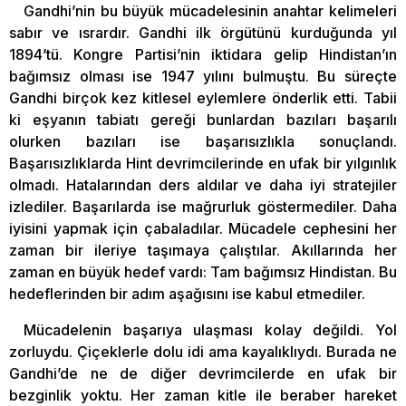
Gandhi’nin bu büyük mücadelesinin anahtar kelimeleri
sabır ve ısrardır. Gandhi ilk örgütünü kurduğunda yıl
1894’tü. Kongre Partisi’nin iktidara gelip Hindistan’ın
bağımsız olması ise 1947 yılını bulmuştu. Bu süreçte
Gandhi birçok kez kitlesel eylemlere önderlik etti. Tabii
ki eşyanın tabiatı gereği bunlardan bazıları başarılı
olurken bazıları ise başarısızlıkla sonuçlandı.
Başarısızlıklarda Hint devrimcilerinde en ufak bir yılgınlık
olmadı. Hatalarından ders aldılar ve daha iyi stratejiler
izlediler. Başarılarda ise mağrurluk göstermediler. Daha
iyisini yapmak için çabaladılar. Mücadele cephesini her
zaman bir ileriye taşımaya çalıştılar. Akıllarında her
zaman en büyük hedef vardı: Tam bağımsız Hindistan. Bu
hedeflerinden bir adım aşağısını ise kabul etmediler.
Mücadelenin başarıya ulaşması kolay değildi. Yol
zorluydu. Çiçeklerle dolu idi ama kayalıklıydı. Burada ne
Gandhi’de ne de diğer devrimcilerde en ufak bir
bezginlik yoktu. Her zaman kitle ile beraber hareket