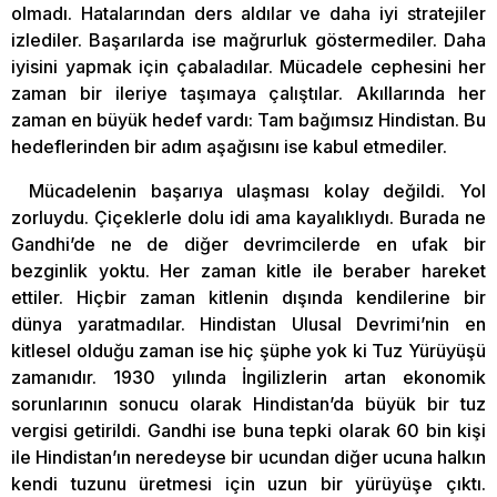
olmadı. Hatalarından ders aldılar ve daha iyi stratejiler
izlediler. Başarılarda ise mağrurluk göstermediler. Daha
iyisini yapmak için çabaladılar. Mücadele cephesini her
zaman bir ileriye taşımaya çalıştılar. Akıllarında her
zaman en büyük hedef vardı: Tam bağımsız Hindistan. Bu
hedeflerinden bir adım aşağısını ise kabul etmediler.
Mücadelenin başarıya ulaşması kolay değildi. Yol
zorluydu. Çiçeklerle dolu idi ama kayalıklıydı. Burada ne
Gandhi’de ne de diğer devrimcilerde en ufak bir
bezginlik yoktu. Her zaman kitle ile beraber hareket
ettiler. Hiçbir zaman kitlenin dışında kendilerine bir
dünya yaratmadılar. Hindistan Ulusal Devrimi’nin en
kitlesel olduğu zaman ise hiç şüphe yok ki Tuz Yürüyüşü
zamanıdır. 1930 yılında İngilizlerin artan ekonomik
sorunlarının sonucu olarak Hindistan’da büyük bir tuz
vergisi getirildi. Gandhi ise buna tepki olarak 60 bin kişi
ile Hindistan’ın neredeyse bir ucundan diğer ucuna halkın
kendi tuzunu üretmesi için uzun bir yürüyüşe çıktı.