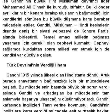
ise Gandhi’nin büyük Hint Müslüman devrimci lider
Muhammed Ali Cinnah ile kurduğu ittifaktır. Bu iki önder
ayrılıklarını bir kenara bırakıp uluslarının bağımsızlığı için
kendilerini sömüren bu büyük düşmana karşı beraber
mücadele ettiler. Gandhi, Müslüman – Hindi kesimlerin
dışında geniş bir siyasi yelpazeyi de Kongre Partisi
altında birleştirdi. Temel amacı milletin bağımsız
yaşaması için gerekli olan cepheyi kurmaktı. Cepheyi
sağlamca kurduktan sonra milleti var etmek için de
kendisi var gücüyle çalıştı.
Türk Devrimi’nin Verdiği İlham
Gandhi 1915 yılında ülkesi olan Hindistan’a döndü. Artık
burada anavatanının bağımsızlığı için bir mücadeleye
başladı. Bu mücadelenin başında büyük bir sorun vardı:
aslında Gandhi ve arkadaşları bu mücadelenin tam
anlamıyla başarıya ulaşacağını düşünmüyorlardı. Gandhi
kafasında İngilizleri Tanrı yerine koymuştu. Gandhi’nin
İngilizlere karşı verdiği mücadele eşit yurttaşlık hakları