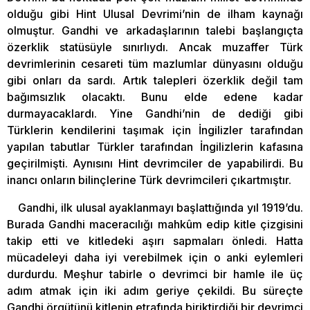
olduğu gibi Hint Ulusal Devrimi’nin de ilham kaynağı
olmuştur. Gandhi ve arkadaşlarının talebi başlangıçta
özerklik statüsüyle sınırlıydı. Ancak muzaffer Türk
devrimlerinin cesareti tüm mazlumlar dünyasını olduğu
gibi onları da sardı. Artık talepleri özerklik değil tam
bağımsızlık olacaktı. Bunu elde edene kadar
durmayacaklardı. Yine Gandhi’nin de dediği gibi
Türklerin kendilerini taşımak için İngilizler tarafından
yapılan tabutlar Türkler tarafından İngilizlerin kafasına
geçirilmişti. Aynısını Hint devrimciler de yapabilirdi. Bu
inancı onların bilinçlerine Türk devrimcileri çıkartmıştır.
Gandhi, ilk ulusal ayaklanmayı başlattığında yıl 1919’du.
Burada Gandhi maceracılığı mahkûm edip kitle çizgisini
takip etti ve kitledeki aşırı sapmaları önledi. Hatta
mücadeleyi daha iyi verebilmek için o anki eylemleri
durdurdu. Meşhur tabirle o devrimci bir hamle ile üç
adım atmak için iki adım geriye çekildi. Bu süreçte
Gandhi örgütünü kitlenin etrafında biriktirdiği bir devrimci