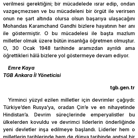
verilmesi gerektiğini; bir mücadelede ısrar edip, ondan
vazgeçmezsen ve bu mücadeleni bir örgüt ile verirsen
onun ne şart altında olursa olsun başarıya ulaşacağını
Mohandas Karamchand Gandhi bizlere hayatının her anı
ile göstermiştir. O bu mücadelesi ile başta mazlum
milletler olmak üzere bütün insanlığa öğretmen olmuştur.
O, 30 Ocak 1948 tarihinde aramızdan ayrıldı ama
öğrettikleri hâlâ bizlere yol göstermeye devam ediyor.
Emre Kaya
TGB Ankara İl Yöneticisi
tgb.gen.tr
Yirminci yüzyıl ezilen milletler için devrimler çağıydı:
Türkiye’den Rusya’ya, oradan Çin’e ve en nihayetinde
Hindistan’a. Devrim süreçlerinde emperyalistler bu
ülkelerden kovuldu ve devrimci liderlerin önderliğinde
yeni devletler inşa edilmeye başlandı. Liderler hem o
milletlerin tarihlerinde hem de dünya tarihinde anıtsal bir