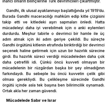
inancı onların bilinçlerine Türk devrimcileri çıkartmıştır.
Gandhi, ilk ulusal ayaklanmayı başlattığında yıl 1919’du.
Burada Gandhi maceracılığı mahkûm edip kitle çizgisini
takip etti ve kitledeki aşırı sapmaları önledi. Hatta
mücadeleyi daha iyi verebilmek için o anki eylemleri
durdurdu. Meşhur tabirle o devrimci bir hamle ile üç
adım atmak için iki adım geriye çekildi. Bu süreçte
Gandhi örgütünü kitlenin etrafında biriktirdiği bir devrimci
seçenek haline getirmek için uzun bir hazırlık sürecine
girdi. Bu hazırlık süreci verdiği mücadeleden daha çok
daha çetrefilli idi. Çünkü öncü kuvveti olmayan bir
mücadelenin bir rüzgârdan başka bir şey olmadığının
farkındaydı. Bu sebeple bu öncü kuvvetin çelik gibi
olması gerekliydi. Bu çelikleşme sürecinde Gandhi
örgütü içinde asla tek başına ben bilirimcilik oynamadı.
Ortak akla her zaman güvendi.
Mücadelede Sabır ve Israr