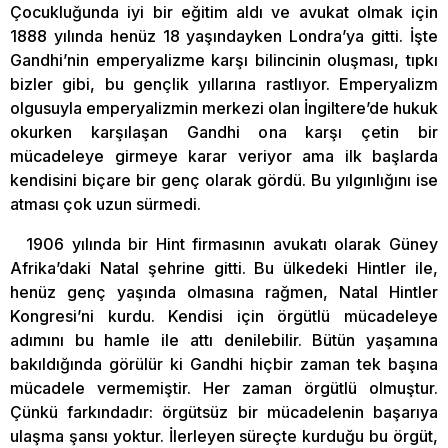
Çocukluğunda iyi bir eğitim aldı ve avukat olmak için
1888 yılında henüz 18 yaşındayken Londra’ya gitti. İşte
Gandhi’nin emperyalizme karşı bilincinin oluşması, tıpkı
bizler gibi, bu gençlik yıllarına rastlıyor. Emperyalizm
olgusuyla emperyalizmin merkezi olan İngiltere’de hukuk
okurken karşılaşan Gandhi ona karşı çetin bir
mücadeleye girmeye karar veriyor ama ilk başlarda
kendisini biçare bir genç olarak gördü. Bu yılgınlığını ise
atması çok uzun sürmedi.
1906 yılında bir Hint firmasının avukatı olarak Güney
Afrika’daki Natal şehrine gitti. Bu ülkedeki Hintler ile,
henüz genç yaşında olmasına rağmen, Natal Hintler
Kongresi’ni kurdu. Kendisi için örgütlü mücadeleye
adımını bu hamle ile attı denilebilir. Bütün yaşamına
bakıldığında görülür ki Gandhi hiçbir zaman tek başına
mücadele vermemiştir. Her zaman örgütlü olmuştur.
Çünkü farkındadır: örgütsüz bir mücadelenin başarıya
ulaşma şansı yoktur. İlerleyen süreçte kurduğu bu örgüt,