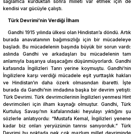
sağlamca kurduktan sonra milleti var etmek için de
kendisi var gücüyle çalıştı.
Türk Devrimi’nin Verdiği İlham
Gandhi 1915 yılında ülkesi olan Hindistan’a döndü. Artık
burada anavatanının bağımsızlığı için bir mücadeleye
başladı. Bu mücadelenin başında büyük bir sorun vardı:
aslında Gandhi ve arkadaşları bu mücadelenin tam
anlamıyla başarıya ulaşacağını düşünmüyorlardı. Gandhi
kafasında İngilizleri Tanrı yerine koymuştu. Gandhi’nin
İngilizlere karşı verdiği mücadele eşit yurttaşlık hakları
ve Hindistan’ın daha özerk olmasından ibaretti. İşte
burada da Gandhi’nin imdadına başka bir devrim yetişti:
Türk Devrimi. Türk devrimcilerinin İngilizleri yenmesi Hint
devrimcileri için ilham kaynağı olmuştur. Gandhi, Türk
Kurtuluş Savaşı’nın kafalarındaki heyulayı yıktığını şu
sözlerle anlatıyordu: “Mustafa Kemal, İngilizleri yenene
kadar biz onları yeryüzünün tanrısı sanıyorduk.” Türk
Devrimi bu noktada pek çok mazlum millet devriminde