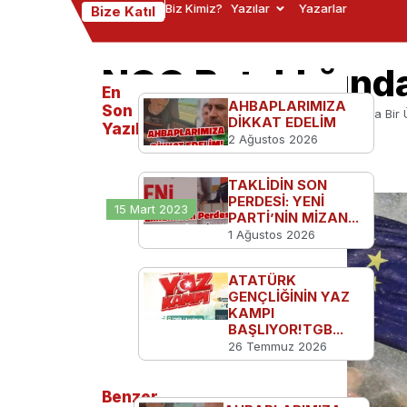
Biz Kimiz?
Yazılar
Yazarlar
Bize Katıl
NGO Bataklığında
En
AHBAPLARIMIZA
Son
Ana Sayfa
Serbest Kürsü
NGO Bataklığında Bir 
DİKKAT EDELİM
Yazılanlar
2 Ağustos 2026
TAKLİDİN SON
PERDESİ: YENİ
15 Mart 2023
PARTİ’NİN MİZAN...
1 Ağustos 2026
ATATÜRK
GENÇLİĞİNİN YAZ
KAMPI
BAŞLIYOR!TGB...
26 Temmuz 2026
Benzer