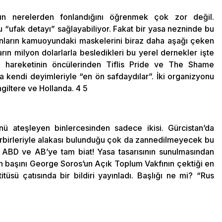
 nerelerden fonlandığını öğrenmek çok zor değil.
 bu “ufak detayı” sağlayabiliyor. Fakat bir yasa nezninde bu
 onların kamuoyundaki maskelerini biraz daha aşağı çeken
rın milyon dolarlarla besledikleri bu yerel dernekler işte
 hareketinin öncülerinden Tiflis Pride ve The Shame
 kendi deyimleriyle “en ön safdaydılar”. İki organizyonu
ngiltere ve Hollanda. 4 5
nü ateşleyen binlercesinden sadece ikisi. Gürcistan’da
irbirleriyle alakası bulunduğu çok da zannedilmeyecek bu
r: ABD ve AB’ye tam biat! Yasa tasarısının sunulmasından
in başını George Soros’un Açık Toplum Vakfının çektiği en
tüsü çatısında bir bildiri yayınladı. Başlığı ne mi? “Rus