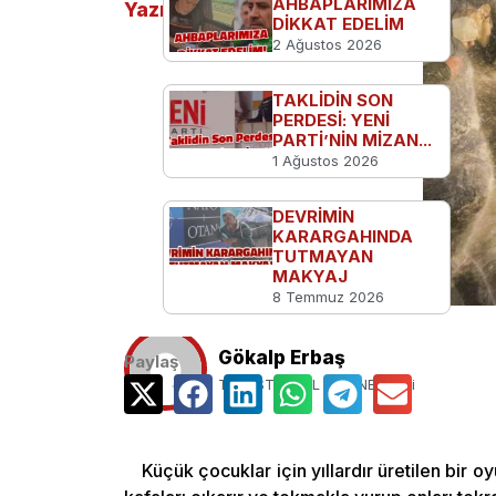
AHBAPLARIMIZA
Yazılar
DİKKAT EDELİM
2 Ağustos 2026
TAKLİDİN SON
PERDESİ: YENİ
PARTİ’NİN MİZAN...
1 Ağustos 2026
DEVRİMİN
KARARGAHINDA
TUTMAYAN
MAKYAJ
8 Temmuz 2026
Gökalp Erbaş
Paylaş
TGB İSTANBUL İL YöNETiCiSi
Küçük çocuklar için yıllardır üretilen bir