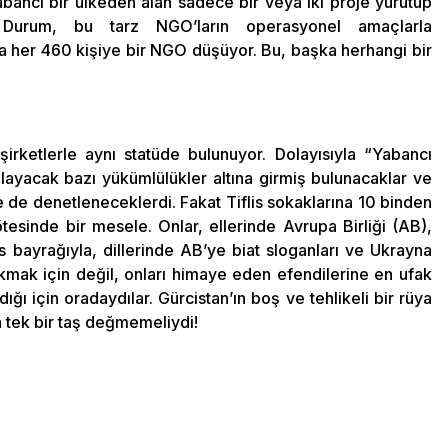
yabancı bir ülkeden alan sadece bir veya iki proje yürütüp
urum, bu tarz NGO’ların operasyonel amaçlarla
’da her 460 kişiye bir NGO düşüyor. Bu, başka herhangi bir
şirketlerle aynı statüde bulunuyor. Dolayısıyla “Yabancı
ağlayacak bazı yükümlülükler altına girmiş bulunacaklar ve
le de denetleneceklerdi. Fakat Tiflis sokaklarına 10 binden
esinde bir mesele. Onlar, ellerinde Avrupa Birliği (AB),
s bayrağıyla, dillerinde AB’ye biat sloganları ve Ukrayna
çıkmak için değil, onları himaye eden efendilerine en ufak
ığı için oradaydılar. Gürcistan’ın boş ve tehlikeli bir rüya
 tek bir taş değmemeliydi!