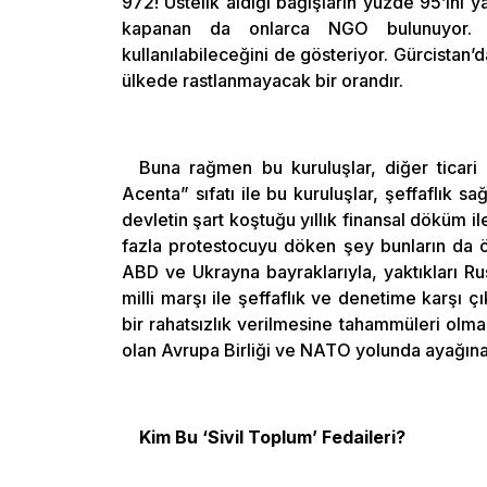
972! Üstelik aldığı bağışların yüzde 95’ini 
kapanan da onlarca NGO bulunuyor. D
kullanılabileceğini de gösteriyor. Gürcistan
ülkede rastlanmayacak bir orandır.
Buna rağmen bu kuruluşlar, diğer ticari 
Acenta” sıfatı ile bu kuruluşlar, şeffaflık s
devletin şart koştuğu yıllık finansal döküm i
fazla protestocuyu döken şey bunların da öt
ABD ve Ukrayna bayraklarıyla, yaktıkları Ru
milli marşı ile şeffaflık ve denetime karşı 
bir rahatsızlık verilmesine tahammüleri olmad
olan Avrupa Birliği ve NATO yolunda ayağına
Kim Bu ‘Sivil Toplum’ Fedaileri?