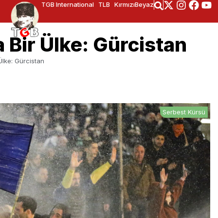
TGB International
TLB
KırmızıBeyaz
 Bir Ülke: Gürcistan
Ülke: Gürcistan
Serbest Kürsü