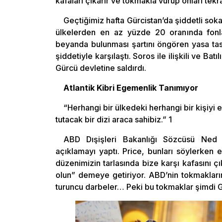
kafaları çıkarır ve tokmakla vurup onları tekra
Geçtiğimiz hafta Gürcistan’da şiddetli sok
ülkelerden en az yüzde 20 oranında fon
beyanda bulunması şartını öngören yasa tas
şiddetiyle karşılaştı. Soros ile ilişkili ve 
Gürcü devletine saldırdı.
Atlantik Kibri Egemenlik Tanımıyor
“Herhangi bir ülkedeki herhangi bir kişiyi 
tutacak bir dizi araca sahibiz.” 1
ABD Dışişleri Bakanlığı Sözcüsü Ned P
açıklamayı yaptı. Price, bunları söylerken
düzenimizin tarlasında bize karşı kafasını çı
olun” demeye getiriyor. ABD’nin tokmaklarını
turuncu darbeler… Peki bu tokmaklar şimdi G