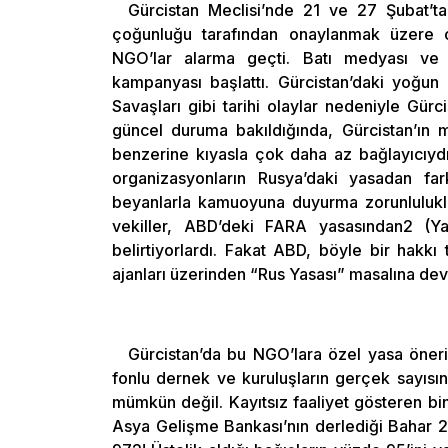
Gürcistan Meclisi’nde 21 ve 27 Şubat’ta 
çoğunluğu tarafından onaylanmak üzere o
NGO’lar alarma geçti. Batı medyası ve 
kampanyası başlattı. Gürcistan’daki yoğun 
Savaşları gibi tarihi olaylar nedeniyle Gürc
güncel duruma bakıldığında, Gürcistan’ın m
benzerine kıyasla çok daha az bağlayıcıydı
organizasyonların Rusya’daki yasadan fark
beyanlarla kamuoyuna duyurma zorunluluklar
vekiller, ABD’deki FARA yasasından2 (Yab
belirtiyorlardı. Fakat ABD, böyle bir hakkı
ajanları üzerinden “Rus Yasası” masalına dev
Gürcistan’da bu NGO’lara özel yasa öneri
fonlu dernek ve kuruluşların gerçek sayısı
mümkün değil. Kayıtsız faaliyet gösteren binl
Asya Gelişme Bankası’nın derlediği Bahar 20