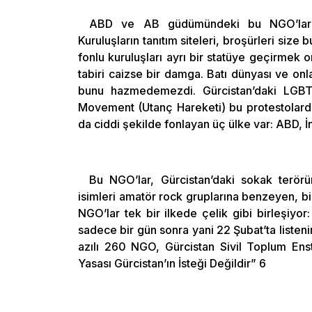
ABD ve AB güdümündeki bu NGO’ların
Kuruluşların tanıtım siteleri, broşürleri size
fonlu kuruluşları ayrı bir statüye geçirmek
tabiri caizse bir damga. Batı dünyası ve onla
bunu hazmedemezdi. Gürcistan’daki LGBT
Movement (Utanç Hareketi) bu protestolarda
da ciddi şekilde fonlayan üç ülke var: ABD, İ
Bu NGO’lar, Gürcistan’daki sokak terörü
isimleri amatör rock gruplarına benzeyen, b
NGO’lar tek bir ilkede çelik gibi birleşiyo
sadece bir gün sonra yani 22 Şubat’ta listen
azılı 260 NGO, Gürcistan Sivil Toplum Ensti
Yasası Gürcistan’ın İsteği Değildir” 6