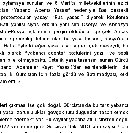
oylamaya sunulan ve 6 Mart’ta milletvekillerinin ezici
lan “Yabancı Acenta Yasası” nedeniyle Batı destekli
protestocular yasayı “Rus yasası” diyerek kötüleme
Batı yanlısı siyasi etkinin yanı sıra Osetya ve Abhazya
istan-Rusya ilişkilerinin gergin olduğu bir gerçek. Ancak
illi egemenliği lehine olan bu yasa tasarısı, Rusya’daki
. Hatta öyle ki eğer yasa tasarısı geri çekilmeseydi, bu
lı olarak ”yabancı acenta” statülerini yazılı ve sesli
ı bile olmayacaktı. Üstelik yasa tasarısını sunan Gürcü
ancı Acenteler Kayıt Yasası)’dan esinlendiklerini de
 tabi ki Gürcistan için fazla gördü ve Batı medyası, etki
am etti. 3
leri çıkması ise çok doğal. Gürcistan’da bu tarz yabancı
nı yasal zorunluluklar gevşek tutulduğundan tespit etmek
erce “dernek” var. Bu sayılar yabana atılır cinsten değil.
22 verilerine göre Gürcistan’daki NGO’ların sayısı 7 bin