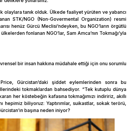
r deliklere yollarsınız.
ak olaylara tanık olduk. Ülkede faaliyet yürüten ve yabancı
lanan STK/NGO (Non-Govermental Organization) resmi
arısı henüz Gürcü Meclisi’ndeyken, bu NGO’ların örgütlü
Batılı ülkelerden fonlanan NGO’lar, Sam Amca’nın Tokmağı’yla
evrensel bir insan hakkına müdahale ettiği için onu sorumlu
rice, Gürcistan’daki şiddet eylemlerinden sonra bu
 ellerindeki tokmaklardan bahsediyor. “Tek kutuplu dünya
karan her köstebeğin kafasına tokmağımızı indiririz, akıllı
 hepimiz biliyoruz: Yaptırımlar, suikastlar, sokak terörü,
ürcistan’ın başına neden iniyor?