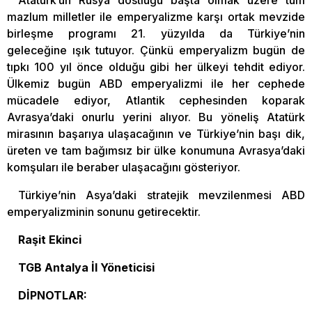
Atatürk’ün Rusya dostluğu başta olmak üzere tüm
mazlum milletler ile emperyalizme karşı ortak mevzide
birleşme programı 21. yüzyılda da Türkiye’nin
geleceğine ışık tutuyor. Çünkü emperyalizm bugün de
tıpkı 100 yıl önce olduğu gibi her ülkeyi tehdit ediyor.
Ülkemiz bugün ABD emperyalizmi ile her cephede
mücadele ediyor, Atlantik cephesinden koparak
Avrasya’daki onurlu yerini alıyor. Bu yöneliş Atatürk
mirasının başarıya ulaşacağının ve Türkiye’nin başı dik,
üreten ve tam bağımsız bir ülke konumuna Avrasya’daki
komşuları ile beraber ulaşacağını gösteriyor.
Türkiye’nin Asya’daki stratejik mevzilenmesi ABD
emperyalizminin sonunu getirecektir.
Raşit Ekinci
TGB Antalya İl Yöneticisi
DİPNOTLAR: