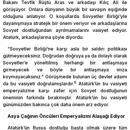
Bakanı Tevfik Rüştü Aras ve arkadaşı Kılıç Ali ile
görüşüyor. Onlara dünyanın büyük bir savaşın eşiğinde
olduğunu anlatıyor. O koşullarda Sovyetler Birliği’yle
dayanışmaya stratejik bir önem veriyor ve arkadaşlarına
Sovyet dostluğundan ayrılmamalarını vasiyet ediyor.
Atatürk, arkadaşlarına şöyle diyordu:
“Sovyetler Birliği’ne karşı asla bir saldırı politikası
gütmeyeceksiniz. Doğrudan doğruya ya da dolaylı olarak
Sovyetler’e yöneltilmiş herhangi bir antlaşmaya
girmeyecek ve böyle bir antlaşmaya imza
koymayacaksınız.” Görüşmede bulunan üç devlet adamı
6
da bu vasiyeti doğrulamışlardır.
Atatürk’ün bu vasiyeti
emperyalizme karşı zafer için Sovyet dostluğunun
öneminin farkında bırakmıştır. Atatürk’ün bu vasiyeti
günümüzden bakınca çok daha önem arz ediyor.
Asya Çağının Öncüleri Emperyalizmi Alaşağı Ediyor
Atatürk’ün Rusya dostluğu başta olmak üzere tüm