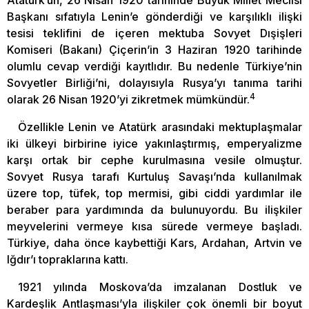
Atatürk’ün, 26 Nisan 1920 tarihinde Büyük Millet Meclisi
Başkanı sıfatıyla Lenin’e gönderdiği ve karşılıklı ilişki
tesisi teklifini de içeren mektuba Sovyet Dışişleri
Komiseri (Bakanı) Çiçerin’in 3 Haziran 1920 tarihinde
olumlu cevap verdiği kayıtlıdır. Bu nedenle Türkiye’nin
Sovyetler Birliği’ni, dolayısıyla Rusya’yı tanıma tarihi
4
olarak 26 Nisan 1920’yi zikretmek mümkündür.
Özellikle Lenin ve Atatürk arasındaki mektuplaşmalar
iki ülkeyi birbirine iyice yakınlaştırmış, emperyalizme
karşı ortak bir cephe kurulmasına vesile olmuştur.
Sovyet Rusya tarafı Kurtuluş Savaşı’nda kullanılmak
üzere top, tüfek, top mermisi, gibi ciddi yardımlar ile
beraber para yardımında da bulunuyordu. Bu ilişkiler
meyvelerini vermeye kısa sürede vermeye başladı.
Türkiye, daha önce kaybettiği Kars, Ardahan, Artvin ve
Iğdır’ı topraklarına kattı.
1921 yılında Moskova’da imzalanan Dostluk ve
Kardeşlik Antlaşması’yla ilişkiler çok önemli bir boyut