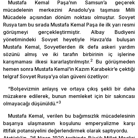
Mustafa Kemal Paşa’nın Samsun’a geçerek
mücadelenin merkezini Anadolu’ya taşıması Milli
Mücadele açısından dönüm noktası olmuştur. Sovyet
Rusya tam bu sırada Mustafa Kemal Paşa ile ilk yarı resmi
görüşmeyi gerçekleştirmiştir. Albay Budiyeni
yönetimindeki Sovyet heyetiyle Havza’da buluşan
Mustafa Kemal, Sovyetlerden ilk defa askeri yardım
sözünü almış ve iki tarafın birbirinin iç işlerine
2
karışmaması ilkesi kararlaştırılmıştır.
Bu görüşmeden
hemen sonra Mustafa Kemal’in Kazım Karabekir’e çektiği
telgraf Sovyet Rusya’ya olan güveni özetliyor:
“Bolşevizmin anlayış ve ortaya çıkış şekli bir daha
müzakere edilerek, bunun memleket için bir sakıncası
3
olmayacağı düşünüldü.”
Mustafa Kemal, verilen bu bağımsızlık mücadelesinin
başarıya ulaşmasının koşulunu emperyalizme karşı
ittifak potansiyelini değerlendirmek olarak saptıyordu.