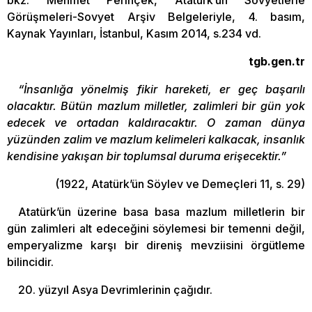
bkz. Mehmet Perinçek, Atatürk’ün Sovyetlerle
Görüşmeleri-Sovyet Arşiv Belgeleriyle, 4. basım,
Kaynak Yayınları, İstanbul, Kasım 2014, s.234 vd.
tgb.gen.tr
“İnsanlığa yönelmiş fikir hareketi, er geç başarılı
olacaktır. Bütün mazlum milletler, zalimleri bir gün yok
edecek ve ortadan kaldıracaktır. O zaman dünya
yüzünden zalim ve mazlum kelimeleri kalkacak, insanlık
kendisine yakışan bir toplumsal duruma erişecektir.”
(1922, Atatürk’ün Söylev ve Demeçleri 11, s. 29)
Atatürk’ün üzerine basa basa mazlum milletlerin bir
gün zalimleri alt edeceğini söylemesi bir temenni değil,
emperyalizme karşı bir direniş mevziisini örgütleme
bilincidir.
20. yüzyıl Asya Devrimlerinin çağıdır.