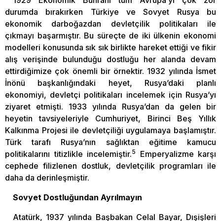
1929 Ekonomik Buhranı tüm Avrupa’yı çok zor
durumda bırakırken Türkiye ve Sovyet Rusya bu
ekonomik darboğazdan devletçilik politikaları ile
çıkmayı başarmıştır. Bu süreçte de iki ülkenin ekonomi
modelleri konusunda sık sık birlikte hareket ettiği ve fikir
alış verişinde bulunduğu dostluğu her alanda devam
ettirdiğimize çok önemli bir örnektir. 1932 yılında İsmet
İnönü başkanlığındaki heyet, Rusya’daki planlı
ekonomiyi, devletçi politikaları incelemek için Rusya’yı
ziyaret etmişti. 1933 yılında Rusya’dan da gelen bir
heyetin tavsiyeleriyle Cumhuriyet, Birinci Beş Yıllık
Kalkınma Projesi ile devletçiliği uygulamaya başlamıştır.
Türk tarafı Rusya’nın sağlıktan eğitime kamucu
5
politikalarını titizlikle incelemiştir.
Emperyalizme karşı
cephede filizlenen dostluk, devletçilik programları ile
daha da derinleşmiştir.
Sovyet Dostluğundan Ayrılmayın
Atatürk, 1937 yılında Başbakan Celal Bayar, Dışişleri