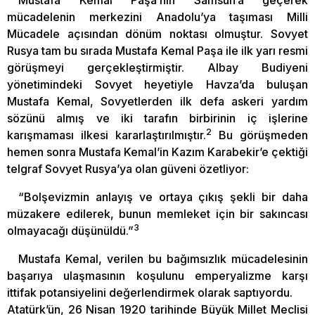
Mustafa Kemal Paşa’nın Samsun’a geçerek
mücadelenin merkezini Anadolu’ya taşıması Milli
Mücadele açısından dönüm noktası olmuştur. Sovyet
Rusya tam bu sırada Mustafa Kemal Paşa ile ilk yarı resmi
görüşmeyi gerçekleştirmiştir. Albay Budiyeni
yönetimindeki Sovyet heyetiyle Havza’da buluşan
Mustafa Kemal, Sovyetlerden ilk defa askeri yardım
sözünü almış ve iki tarafın birbirinin iç işlerine
2
karışmaması ilkesi kararlaştırılmıştır.
Bu görüşmeden
hemen sonra Mustafa Kemal’in Kazım Karabekir’e çektiği
telgraf Sovyet Rusya’ya olan güveni özetliyor:
“Bolşevizmin anlayış ve ortaya çıkış şekli bir daha
müzakere edilerek, bunun memleket için bir sakıncası
3
olmayacağı düşünüldü.”
Mustafa Kemal, verilen bu bağımsızlık mücadelesinin
başarıya ulaşmasının koşulunu emperyalizme karşı
ittifak potansiyelini değerlendirmek olarak saptıyordu.
Atatürk’ün, 26 Nisan 1920 tarihinde Büyük Millet Meclisi