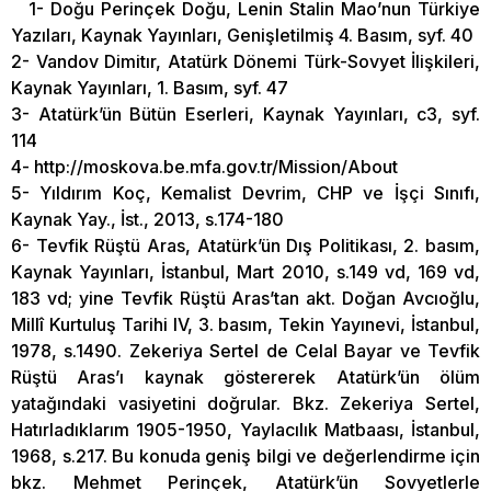
1- Doğu Perinçek Doğu, Lenin Stalin Mao’nun Türkiye
Yazıları, Kaynak Yayınları, Genişletilmiş 4. Basım, syf. 40
2- Vandov Dimitır, Atatürk Dönemi Türk-Sovyet İlişkileri,
Kaynak Yayınları, 1. Basım, syf. 47
3- Atatürk’ün Bütün Eserleri, Kaynak Yayınları, c3, syf.
114
4- http://moskova.be.mfa.gov.tr/Mission/About
5- Yıldırım Koç, Kemalist Devrim, CHP ve İşçi Sınıfı,
Kaynak Yay., İst., 2013, s.174-180
6- Tevfik Rüştü Aras, Atatürk’ün Dış Politikası, 2. basım,
Kaynak Yayınları, İstanbul, Mart 2010, s.149 vd, 169 vd,
183 vd; yine Tevfik Rüştü Aras’tan akt. Doğan Avcıoğlu,
Millî Kurtuluş Tarihi IV, 3. basım, Tekin Yayınevi, İstanbul,
1978, s.1490. Zekeriya Sertel de Celal Bayar ve Tevfik
Rüştü Aras’ı kaynak göstererek Atatürk’ün ölüm
yatağındaki vasiyetini doğrular. Bkz. Zekeriya Sertel,
Hatırladıklarım 1905-1950, Yaylacılık Matbaası, İstanbul,
1968, s.217. Bu konuda geniş bilgi ve değerlendirme için
bkz. Mehmet Perinçek, Atatürk’ün Sovyetlerle