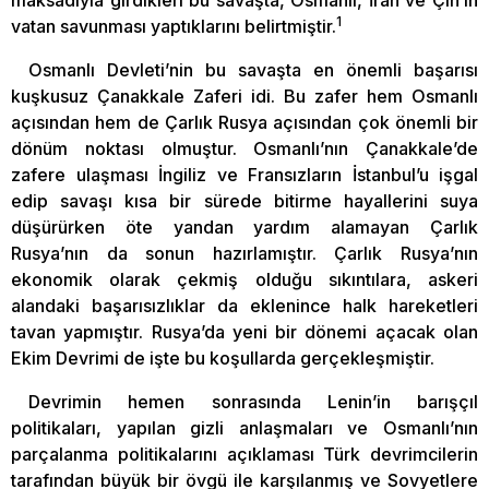
maksadıyla girdikleri bu savaşta, Osmanlı, İran ve Çin’in
1
vatan savunması yaptıklarını belirtmiştir.
Osmanlı Devleti’nin bu savaşta en önemli başarısı
kuşkusuz Çanakkale Zaferi idi. Bu zafer hem Osmanlı
açısından hem de Çarlık Rusya açısından çok önemli bir
dönüm noktası olmuştur. Osmanlı’nın Çanakkale’de
zafere ulaşması İngiliz ve Fransızların İstanbul’u işgal
edip savaşı kısa bir sürede bitirme hayallerini suya
düşürürken öte yandan yardım alamayan Çarlık
Rusya’nın da sonun hazırlamıştır. Çarlık Rusya’nın
ekonomik olarak çekmiş olduğu sıkıntılara, askeri
alandaki başarısızlıklar da eklenince halk hareketleri
tavan yapmıştır. Rusya’da yeni bir dönemi açacak olan
Ekim Devrimi de işte bu koşullarda gerçekleşmiştir.
Devrimin hemen sonrasında Lenin’in barışçıl
politikaları, yapılan gizli anlaşmaları ve Osmanlı’nın
parçalanma politikalarını açıklaması Türk devrimcilerin
tarafından büyük bir övgü ile karşılanmış ve Sovyetlere