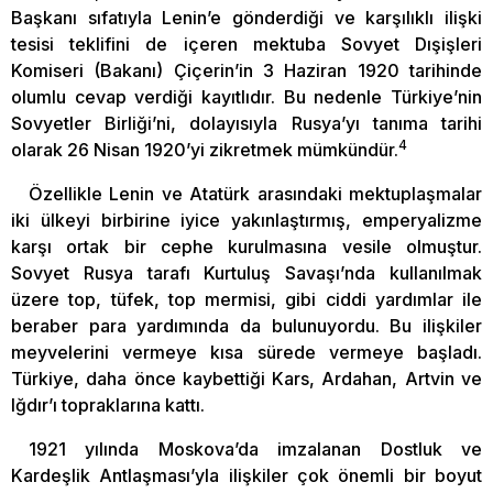
Başkanı sıfatıyla Lenin’e gönderdiği ve karşılıklı ilişki
tesisi teklifini de içeren mektuba Sovyet Dışişleri
Komiseri (Bakanı) Çiçerin’in 3 Haziran 1920 tarihinde
olumlu cevap verdiği kayıtlıdır. Bu nedenle Türkiye’nin
Sovyetler Birliği’ni, dolayısıyla Rusya’yı tanıma tarihi
4
olarak 26 Nisan 1920’yi zikretmek mümkündür.
Özellikle Lenin ve Atatürk arasındaki mektuplaşmalar
iki ülkeyi birbirine iyice yakınlaştırmış, emperyalizme
karşı ortak bir cephe kurulmasına vesile olmuştur.
Sovyet Rusya tarafı Kurtuluş Savaşı’nda kullanılmak
üzere top, tüfek, top mermisi, gibi ciddi yardımlar ile
beraber para yardımında da bulunuyordu. Bu ilişkiler
meyvelerini vermeye kısa sürede vermeye başladı.
Türkiye, daha önce kaybettiği Kars, Ardahan, Artvin ve
Iğdır’ı topraklarına kattı.
1921 yılında Moskova’da imzalanan Dostluk ve
Kardeşlik Antlaşması’yla ilişkiler çok önemli bir boyut