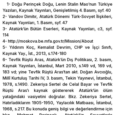
1- Doğu Perinçek Doğu, Lenin Stalin Mao’nun Türkiye
Yazıları, Kaynak Yayınları, Genişletilmiş 4. Basım, syf. 40
2- Vandov Dimitır, Atatürk Dönemi Türk-Sovyet İlişkileri,
Kaynak Yayınları, 1. Basım, syf. 47
3- Atatürk’ün Bütün Eserleri, Kaynak Yayınları, c3, syf.
114
4- http://moskova.be.mfa.gov.tr/Mission/About
5- Yıldırım Koç, Kemalist Devrim, CHP ve İşçi Sınıfı,
Kaynak Yay., İst., 2013, s.174-180
6- Tevfik Rüştü Aras, Atatürk’ün Dış Politikası, 2. basım,
Kaynak Yayınları, İstanbul, Mart 2010, s.149 vd, 169 vd,
183 vd; yine Tevfik Rüştü Aras’tan akt. Doğan Avcıoğlu,
Millî Kurtuluş Tarihi IV, 3. basım, Tekin Yayınevi, İstanbul,
1978, s.1490. Zekeriya Sertel de Celal Bayar ve Tevfik
Rüştü Aras’ı kaynak göstererek Atatürk’ün ölüm
yatağındaki vasiyetini doğrular. Bkz. Zekeriya Sertel,
Hatırladıklarım 1905-1950, Yaylacılık Matbaası, İstanbul,
1968, s.217. Bu konuda geniş bilgi ve değerlendirme için