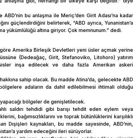
 anlaşma gibi, herhangi bir ülkeye karşı değildir.” diye
 ABD’nin bu anlaşma ile Meriç’den Girit Adası’na kadar
lığını güçlendirdiğini belirterek, “ABD ayrıca, Yunanistan’a
koyma yükümlülüğü altına giriyor. Çok memnunum.” dedi.
göre Amerika Birleşik Devletleri yeni üsler açmak yerine
 üssüne (Dedeağaç, Girit, Stefanoviko, Litohoro) yatırım
sisler inşa edilecek ve daha fazla Amerikan askeri
m hakkına sahip olacak. Bu madde Atina’da, gelecekte ABD
 bölgelere adaların da dahil edilebilmesi ihtimali olduğu
 yapacağı bölgeler de genişletilecek.
lahlı saldırı tehdidi gibi barışı tehdit eden eylem veya
erini, bağımsızlıklarını ve toprak bütünlüklerini karşılıklı
Yunan Dışişleri kaynakları, bu madde sayesinde, ABD’nin,
stan’a yardım edeceğini ileri sürüyorlar.