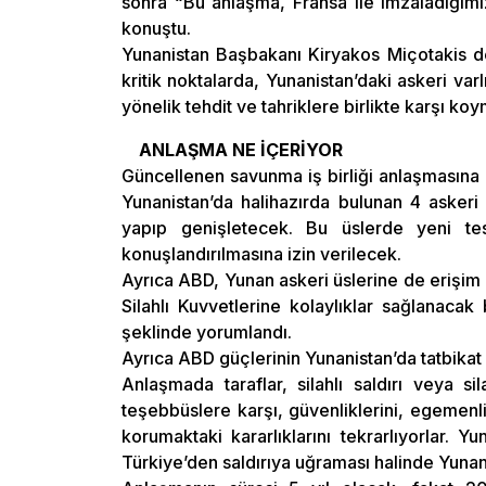
sonra “Bu anlaşma, Fransa ile imzaladığımız
konuştu.
Yunanistan Başbakanı Kiryakos Miçotakis de
kritik noktalarda, Yunanistan’daki askeri var
yönelik tehdit ve tahriklere birlikte karşı 
ANLAŞMA NE İÇERİYOR
Güncellenen savunma iş birliği anlaşmasına 
Yunanistan’da halihazırda bulunan 4 askeri
yapıp genişletecek. Bu üslerde yeni te
konuşlandırılmasına izin verilecek.
Ayrıca ABD, Yunan askeri üslerine de erişi
Silahlı Kuvvetlerine kolaylıklar sağlanacak
şeklinde yorumlandı.
Ayrıca ABD güçlerinin Yunanistan’da tatbikat
Anlaşmada taraflar, silahlı saldırı veya si
teşebbüslere karşı, güvenliklerini, egemenlikl
korumaktaki kararlıklarını tekrarlıyorlar. 
Türkiye’den saldırıya uğraması halinde Yunani