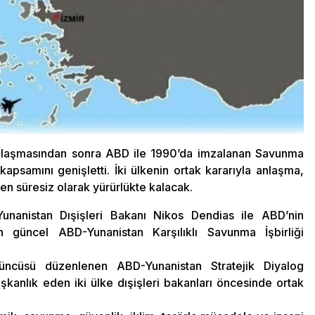
anlaşmasından sonra ABD ile 1990’da imzalanan Savunma
e kapsamını genişletti. İki ülkenin ortak kararıyla anlaşma,
en süresiz olarak yürürlükte kalacak.
unanistan Dışişleri Bakanı Nikos Dendias ile ABD’nin
en güncel ABD-Yunanistan Karşılıklı Savunma İşbirliği
ncüsü düzenlenen ABD-Yunanistan Stratejik Diyalog
aşkanlık eden iki ülke dışişleri bakanları öncesinde ortak