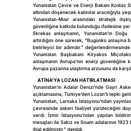
Yunanistan Çevre ve Enerji Bakanı Kostas 
altından döşenecek kablolar aracılığıyla yeşi
Yunanistan-Mısır arasındaki stratejik iliş
güvenliğine katkıda bulunduğu ifadesine yer v
Skrekas anlaşmanın, Yunanistan’ın Doğu
artırdığını öne sürerek, “Bugünkü anlaşma bö
belirleyici bir adımdır.” değerlendirmesind
Yunanistan Başbakanı Kiryakos Miçotakis’
anlaşmanın Avrupa’nın enerji güvenliğine kat
Avrupa pazarına ulaştırma arzusunu da karşıla
ATİNA’YA LOZAN HATIRLATMASI
Yunanistan’ın Adalar Denizi’nde Gayri Asker
açıklamasına, Türkiye’den Lozan’lı tepki geld
Yunanistan, Larnaka İstasyonu’ndan yayınlad
çevresinde askeri faaliyet yürüteceğini duy
verdi. İzmir İstasyonu’ndan yapılan bil
mesajları ile Sakız ve Sisam adalarının 1923 
ihlal edilmiştir.” denildi.