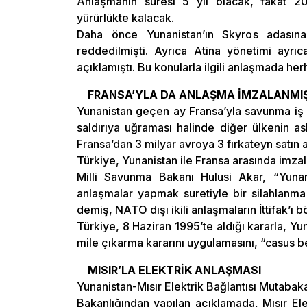
Anlaşmanın süresi 5 yıl olacak, fakat 202
yürürlükte kalacak.
Daha önce Yunanistan’ın Skyros adasın
reddedilmişti. Ayrıca Atina yönetimi ayrı
açıklamıştı. Bu konularla ilgili anlaşmada he
FRANSA’YLA DA ANLAŞMA İMZALANMI
Yunanistan geçen ay Fransa’yla savunma iş bi
saldırıya uğraması halinde diğer ülkenin a
Fransa’dan 3 milyar avroya 3 fırkateyn satın 
Türkiye, Yunanistan ile Fransa arasında imz
Milli Savunma Bakanı Hulusi Akar, “Yunani
anlaşmalar yapmak suretiyle bir silahlanma
demiş, NATO dışı ikili anlaşmaların İttifak’ı
Türkiye, 8 Haziran 1995’te aldığı kararla, Yu
mile çıkarma kararını uygulamasını, “casus be
MISIR’LA ELEKTRİK ANLAŞMASI
Yunanistan-Mısır Elektrik Bağlantısı Mutabaka
Bakanlığından yapılan açıklamada, Mısır El