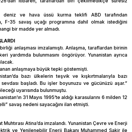
6’dan itibaren, taraflardan biri çekilmedikçe süresiz
a deniz ve hava üssü kurma teklifi ABD tarafından
ca, F-35 savaş uçağı programına dahil olmak istediğini
rhangi bir madde yer almadı.
ŞLARDI
rliği anlaşması imzalamıştı. Anlaşma, taraflardan birinin
skeri yardımda bulunmasını öngörüyor. Yunanistan ayrıca
alacak.
alanan anlaşmaya büyük tepki göstemişti.
stan’da bazı ülkelerin teşvik ve kışkırtmalarıyla bazı
 sevdası başladı. Bu işler boyunuzu ve gücünüzü aşar.”
 böleceği uyarısında bulunmuştu.
nanistan’ın 31 Mayıs 1995’te aldığı karasularını 6 milden 12
lli” savaş nedeni sayacağını ilan etmişti.
t Muhtırası Atina’da imzalandı. Yunanistan Çevre ve Enerji
ektrik ve Yenilenebilir Enerji Bakanı Muhammed Şakir ile