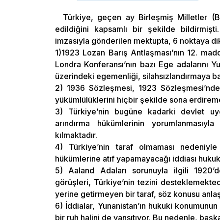
Türkiye, geçen ay Birleşmiş Milletler (B
edildiğini kapsamlı bir şekilde bildirmişt
imzasıyla gönderilen mektupta, 6 noktaya dik
1)1923 Lozan Barış Antlaşması’nın 12. maddes
Londra Konferansı’nın bazı Ege adalarını Yun
üzerindeki egemenliği, silahsızlandırmaya bağ
2) 1936 Sözleşmesi, 1923 Sözleşmesi’nde b
yükümlülüklerini hiçbir şekilde sona erdire
3) Türkiye’nin bugüne kadarki devlet uy
arındırma hükümlerinin yorumlanmasıyla il
kılmaktadır.
4) Türkiye’nin taraf olmaması nedeniyle
hükümlerine atıf yapamayacağı iddiası hukuk
5) Aaland Adaları sorunuyla ilgili 1920’d
görüşleri, Türkiye’nin tezini desteklemekte
yerine getirmeyen bir taraf, söz konusu anl
6) İddialar, Yunanistan’ın hukuki konumunun 
bir ruh halini de yansıtıyor. Bu nedenle, başka