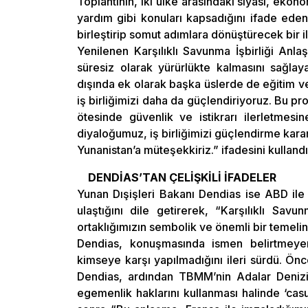
Toplantının, iki ülke arasındaki siyasi, ekon
yardım gibi konuları kapsadığını ifade eden
birleştirip somut adımlara dönüştürecek bir
Yenilenen Karşılıklı Savunma İşbirliği Anl
süresiz olarak yürürlükte kalmasını sağla
dışında ek olarak başka üslerde de eğitim 
iş birliğimizi daha da güçlendiriyoruz. Bu p
ötesinde güvenlik ve istikrarı ilerletmesin
diyaloğumuz, iş birliğimizi güçlendirme kararl
Yunanistan’a müteşekkiriz.” ifadesini kullandı
DENDİAS’TAN ÇELİŞKİLİ İFADELER
Yunan Dışişleri Bakanı Dendias ise ABD il
ulaştığını dile getirerek, “Karşılıklı Sav
ortaklığımızın sembolik ve önemli bir temelini
Dendias, konuşmasında ismen belirtmeye
kimseye karşı yapılmadığını ileri sürdü. Önc
Dendias, ardından TBMM’nin Adalar Denizi’n
egemenlik haklarını kullanması halinde ‘casus