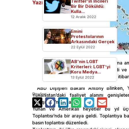
Twitter’ın Incileri
Yazılar
Bir Bir Döküldü:
Kulla...
12 Aralık 2022
Emini
Protestolarının
Arkasındaki Gerçek
22 Eylül 2022
AB'nin LGBT
Yunanistan, Fransa ile yaptığı savunma 
Kriterleri: LGBT’yi
İşbirliği Anlaşması’nı 5 yıllığına yeniledi v
Koru Medya...
taraflardan biri çekilmedikçe 2026’dan itibar
13 Eylül 2022
ABD Dışişleri Bakanı Antony Blinken, Y
Paylaş
Yunanistan’daki faaliyet alanını genişlet
Anlaşması’nı imzaladı.
Yunan ve Amerikalı heyetler bu yıl üçü
Toplantısı’nda bir araya geldi. Toplantıya b
basın toplantısı düzenledi.