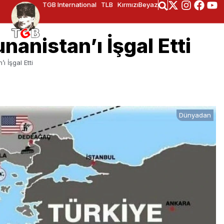
TGB International
TLB
KırmızıBeyaz
anistan’ı İşgal Etti
 İşgal Etti
Dünyadan