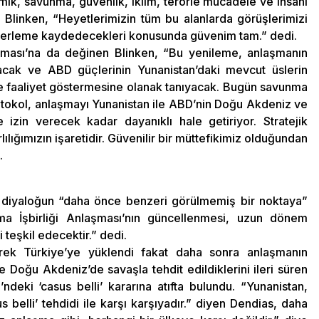
omik, savunma, güvenlik, iklim, terörle mücadele ve insani
 Blinken, “Heyetlerimizin tüm bu alanlarda görüşlerimizi
 ilerleme kaydedecekleri konusunda güvenim tam.” dedi.
aşması’na da değinen Blinken, “Bu yenileme, anlaşmanın
yacak ve ABD güçlerinin Yunanistan’daki mevcut üslerin
ve faaliyet göstermesine olanak tanıyacak. Bugün savunma
rotokol, anlaşmayı Yunanistan ile ABD’nin Doğu Akdeniz ve
e izin verecek kadar dayanıklı hale getiriyor. Stratejik
ılığımızın işaretidir. Güvenilir bir müttefikimiz olduğundan
.
e diyaloğun “daha önce benzeri görülmemiş bir noktaya”
unma İşbirliği Anlaşması’nın güncellenmesi, uzun dönem
 teşkil edecektir.” dedi.
rek Türkiye’ye yüklendi fakat daha sonra anlaşmanın
e Doğu Akdeniz’de savaşla tehdit edildiklerini ileri süren
deki ‘casus belli’ kararına atıfta bulundu. “Yunanistan,
 belli’ tehdidi ile karşı karşıyadır.” diyen Dendias, daha