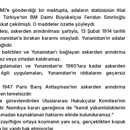
M)’e gönderdiği bir mektupta, adaların statüsünün ihlal
i. Türkiye’nin BM Daimi Büyükelçisi Feridun Sinirlioğlu
kat çekilmişti. O maddeler özetle şöyleydi:
i, askerden arındırılması şartıyla, 13 Şubat 1914 tarihli
anistan’a bırakan kararını onayladı. Yunanistan’ın adalar
lıdır.
elirtilen ve Yunanistan’ı bağlayan askerden arındırma
mez veya ortadan kaldıramaz.
gulamaları ve Yunanistan’ın 1960’lara kadar askerden
gili uygulamaları, Yunanistan’ın iddialarını geçersiz
 1947 Paris Barış Antlaşması’nın askerden arındırma
en temelsizdir.
e görevlendirilen Uluslararası Hukukçular Komitesi’nin
dir. Namibya kararı gereğince de “kendi yükümlülüklerini
aşmadan kaynaklanan haklarını elinde bulunduramaz.”
zayıflığını ortaya koymanın yanı sıra, gerçeklikten kopuk
 bir yanıtı hak etmiyorlar.