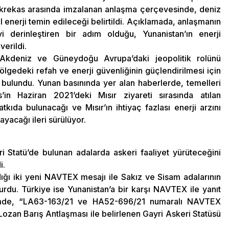
Skrekas arasında imzalanan anlaşma çerçevesinde, deniz
l enerji temin edileceği belirtildi. Açıklamada, anlaşmanın
kiyi derinleştiren bir adım olduğu, Yunanistan’ın enerji
erildi.
 Akdeniz ve Güneydoğu Avrupa’daki jeopolitik rolünü
lgedeki refah ve enerji güvenliğinin güçlendirilmesi için
e bulundu. Yunan basınında yer alan haberlerde, temelleri
in Haziran 2021’deki Mısır ziyareti sırasında atılan
kıda bulunacağı ve Mısır’ın ihtiyaç fazlası enerji arzını
yacağı ileri sürülüyor.
i Statü’de bulunan adalarda askeri faaliyet yürüteceğini
i.
ığı iki yeni NAVTEX mesajı ile Sakız ve Sisam adalarının
urdu. Türkiye ise Yunanistan’a bir karşı NAVTEX ile yanıt
dirimde, “LA63-163/21 ve HA52-696/21 numaralı NAVTEX
Lozan Barış Antlaşması ile belirlenen Gayri Askeri Statüsü