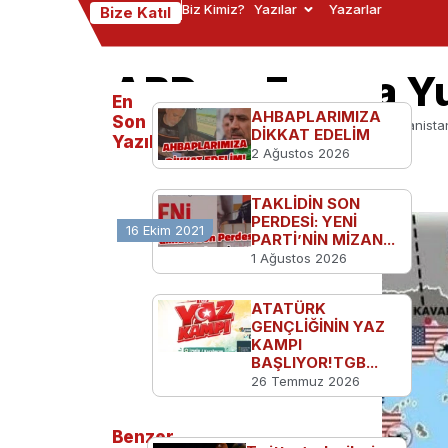
Biz Kimiz?
Yazılar
Yazarlar
Bize Katıl
ABD ve Fransa Yun
En
AHBAPLARIMIZA
Son
Ana Sayfa
Dünyadan
ABD ve Fransa Yunanistan’ı
DİKKAT EDELİM
Yazılanlar
2 Ağustos 2026
TAKLİDİN SON
PERDESİ: YENİ
16 Ekim 2021
PARTİ’NİN MİZAN...
1 Ağustos 2026
ATATÜRK
GENÇLİĞİNİN YAZ
KAMPI
BAŞLIYOR!TGB...
26 Temmuz 2026
Benzer