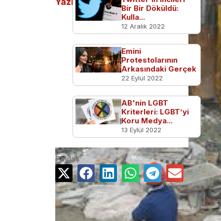
Yazılar
Bir Bir Döküldü:
Kulla...
12 Aralık 2022
Emini
Protestolarının
Arkasındaki Gerçek
22 Eylül 2022
AB'nin LGBT
Kriterleri: LGBT’yi
Koru Medya...
13 Eylül 2022
Paylaş