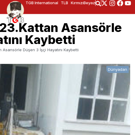
TGB International
TLB
KırmızıBeyaz
 23.Kattan Asansörle
tını Kaybetti
n Asansörle Düşen 3 İşçi Hayatını Kaybetti
Dünyadan