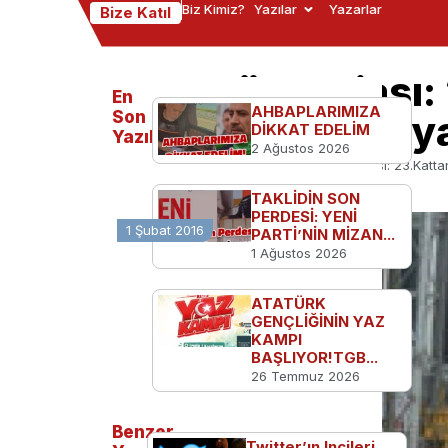
Biz Kimiz?
Yazılar
Yazarlar
Bize Katıl
Asansör Faciası:
En
AHBAPLARIMIZA
Düşen 3 İşçi Haya
Son
DİKKAT EDELİM
Yazılanlar
2 Ağustos 2026
Ana Sayfa
Dünyadan
Asansör Faciası: 23.Katta
TAKLİDİN SON
PERDESİ: YENİ
1 Şubat 2016
PARTİ’NİN MİZAN...
1 Ağustos 2026
ATATÜRK
GENÇLİĞİNİN YAZ
KAMPI
BAŞLIYOR!TGB...
26 Temmuz 2026
Benzer
Twitter’ın Incileri