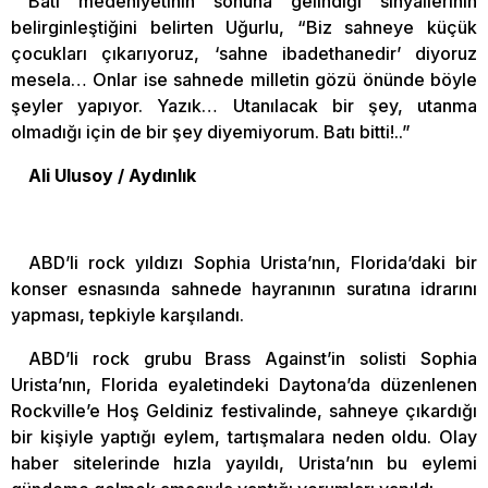
Batı medeniyetinin sonuna gelindiği sinyallerinin
belirginleştiğini belirten Uğurlu, “Biz sahneye küçük
çocukları çıkarıyoruz, ‘sahne ibadethanedir’ diyoruz
mesela… Onlar ise sahnede milletin gözü önünde böyle
şeyler yapıyor. Yazık… Utanılacak bir şey, utanma
olmadığı için de bir şey diyemiyorum. Batı bitti!..”
Ali Ulusoy / Aydınlık
ABD’li rock yıldızı Sophia Urista’nın, Florida’daki bir
konser esnasında sahnede hayranının suratına idrarını
yapması, tepkiyle karşılandı.
ABD’li rock grubu Brass Against’in solisti Sophia
Urista’nın, Florida eyaletindeki Daytona’da düzenlenen
Rockville’e Hoş Geldiniz festivalinde, sahneye çıkardığı
bir kişiyle yaptığı eylem, tartışmalara neden oldu. Olay
haber sitelerinde hızla yayıldı, Urista’nın bu eylemi