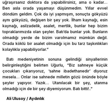
uğraşırsanız doktora da yapabilirsiniz, ama o kadar…
Ben asla orada yaşamayı düşünmedim. Yıllar evvel
döndüm geldim. Çok da iyi yapmışım, sonuçta gökyüzü
aynı gökyüzü, değişen bir şey yok. İlham kaynağı, esin
kaynağı, asilzadelik, asalet, mertlik, bunlar hep bizim
topraklarımızda olan şeyler. Batı’da bunlar yok. Bunların
olmadığı yerde de bizim varolmamız mümkün değil.
Orada köklü bir asalet olmadığı için bu tarz taşkınlıkları
kolaylıkla yapabiliyorlar.”
Batı medeniyetinin sonuna gelindiği sinyallerinin
belirginleştiğini belirten Uğurlu, “Biz sahneye küçük
çocukları çıkarıyoruz, ‘sahne ibadethanedir’ diyoruz
mesela… Onlar ise sahnede milletin gözü önünde böyle
şeyler yapıyor. Yazık… Utanılacak bir şey, utanma
olmadığı için de bir şey diyemiyorum. Batı bitti!..”
Ali Ulusoy / Aydınlık