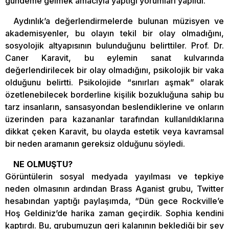
gündeme gelmek amacıyla yaptığı yorumları yapıldı.
Aydınlık’a değerlendirmelerde bulunan müzisyen ve
akademisyenler, bu olayın tekil bir olay olmadığını,
sosyolojik altyapısının bulunduğunu belirttiler. Prof. Dr.
Caner Karavit, bu eylemin sanat kulvarında
değerlendirilecek bir olay olmadığını, psikolojik bir vaka
olduğunu belirtti. Psikolojide “sınırları aşmak” olarak
özetlenebilecek borderline kişilik bozukluğuna sahip bu
tarz insanların, sansasyondan beslendiklerine ve onların
üzerinden para kazananlar tarafından kullanıldıklarına
dikkat çeken Karavit, bu olayda estetik veya kavramsal
bir neden aramanın gereksiz olduğunu söyledi.
NE OLMUŞTU?
Görüntülerin sosyal medyada yayılması ve tepkiye
neden olmasının ardından Brass Aganist grubu, Twitter
hesabından yaptığı paylaşımda, “Dün gece Rockville’e
Hoş Geldiniz’de harika zaman geçirdik. Sophia kendini
kaptırdı. Bu, grubumuzun geri kalanının beklediği bir şey