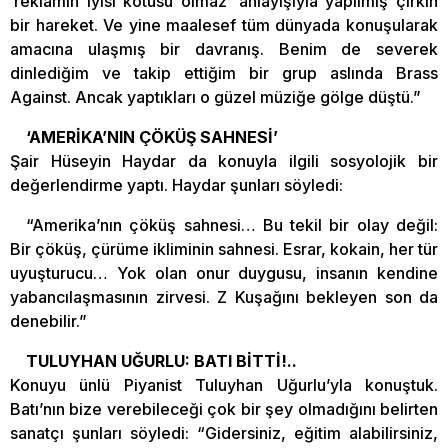
‘reklamın iyisi kötüsü olmaz’ anlayışıyla yapılmış çirkin
bir hareket. Ve yine maalesef tüm dünyada konuşularak
amacına ulaşmış bir davranış. Benim de severek
dinlediğim ve takip ettiğim bir grup aslında Brass
Against. Ancak yaptıkları o güzel müziğe gölge düştü.”
‘AMERİKA’NIN ÇÖKÜŞ SAHNESİ’
Şair Hüseyin Haydar da konuyla ilgili sosyolojik bir
değerlendirme yaptı. Haydar şunları söyledi:
“Amerika’nın çöküş sahnesi… Bu tekil bir olay değil:
Bir çöküş, çürüme ikliminin sahnesi. Esrar, kokain, her tür
uyuşturucu… Yok olan onur duygusu, insanın kendine
yabancılaşmasının zirvesi. Z Kuşağını bekleyen son da
denebilir.”
TULUYHAN UĞURLU: BATI BİTTİ!..
Konuyu ünlü Piyanist Tuluyhan Uğurlu’yla konuştuk.
Batı’nın bize verebileceği çok bir şey olmadığını belirten
sanatçı şunları söyledi: “Gidersiniz, eğitim alabilirsiniz,