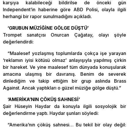
karşıya kalabileceği bildirilse de önceki gün
Independent’in haberine göre ABD Polisi, olayla ilgili
herhangi bir rapor sunulmadığını açıkladı.
‘GRUBUN MÜZİĞİNE GÖLGE DÜŞTÜ’
Trompet sanatçısı Onurcan Çağatay, olayı şöyle
değerlendirdi:
“Maalesef yozlaşmış toplumlarda çokça işe yarayan
‘reklamın iyisi kötüsü olmaz’ anlayışıyla yapılmış çirkin
bir hareket. Ve yine maalesef tüm dünyada konuşularak
amacına ulaşmış bir davranış. Benim de severek
dinlediğim ve takip ettiğim bir grup aslında Brass
Against. Ancak yaptıkları o güzel müziğe gölge düştü.”
‘AMERİKA’NIN ÇÖKÜŞ SAHNESİ’
Şair Hüseyin Haydar da konuyla ilgili sosyolojik bir
değerlendirme yaptı. Haydar şunları söyledi:
“Amerika’nın çöküş sahnesi… Bu tekil bir olay değil: