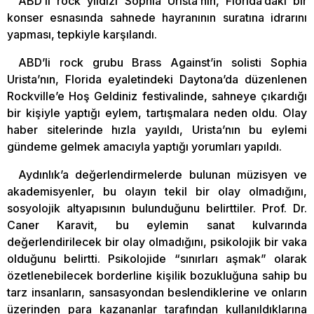
ABD’li rock yıldızı Sophia Urista’nın, Florida’daki bir
konser esnasında sahnede hayranının suratına idrarını
yapması, tepkiyle karşılandı.
ABD’li rock grubu Brass Against’in solisti Sophia
Urista’nın, Florida eyaletindeki Daytona’da düzenlenen
Rockville’e Hoş Geldiniz festivalinde, sahneye çıkardığı
bir kişiyle yaptığı eylem, tartışmalara neden oldu. Olay
haber sitelerinde hızla yayıldı, Urista’nın bu eylemi
gündeme gelmek amacıyla yaptığı yorumları yapıldı.
Aydınlık’a değerlendirmelerde bulunan müzisyen ve
akademisyenler, bu olayın tekil bir olay olmadığını,
sosyolojik altyapısının bulunduğunu belirttiler. Prof. Dr.
Caner Karavit, bu eylemin sanat kulvarında
değerlendirilecek bir olay olmadığını, psikolojik bir vaka
olduğunu belirtti. Psikolojide “sınırları aşmak” olarak
özetlenebilecek borderline kişilik bozukluğuna sahip bu
tarz insanların, sansasyondan beslendiklerine ve onların
üzerinden para kazananlar tarafından kullanıldıklarına