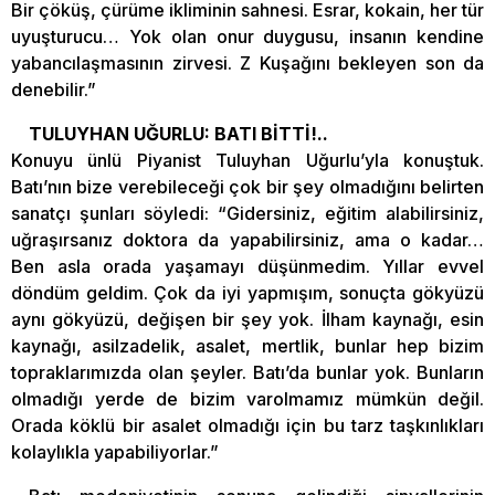
Bir çöküş, çürüme ikliminin sahnesi. Esrar, kokain, her tür
uyuşturucu… Yok olan onur duygusu, insanın kendine
yabancılaşmasının zirvesi. Z Kuşağını bekleyen son da
denebilir.”
TULUYHAN UĞURLU: BATI BİTTİ!..
Konuyu ünlü Piyanist Tuluyhan Uğurlu’yla konuştuk.
Batı’nın bize verebileceği çok bir şey olmadığını belirten
sanatçı şunları söyledi: “Gidersiniz, eğitim alabilirsiniz,
uğraşırsanız doktora da yapabilirsiniz, ama o kadar…
Ben asla orada yaşamayı düşünmedim. Yıllar evvel
döndüm geldim. Çok da iyi yapmışım, sonuçta gökyüzü
aynı gökyüzü, değişen bir şey yok. İlham kaynağı, esin
kaynağı, asilzadelik, asalet, mertlik, bunlar hep bizim
topraklarımızda olan şeyler. Batı’da bunlar yok. Bunların
olmadığı yerde de bizim varolmamız mümkün değil.
Orada köklü bir asalet olmadığı için bu tarz taşkınlıkları
kolaylıkla yapabiliyorlar.”