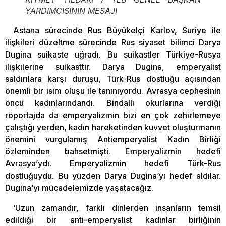
YARDIMCISININ MESAJI
Astana sürecinde Rus Büyükelçi Karlov, Suriye ile
ilişkileri düzeltme sürecinde Rus siyaset bilimci Darya
Dugina suikaste uğradı. Bu suikastler Türkiye-Rusya
ilişkilerine suikasttir. Darya Dugina, emperyalist
saldırılara karşı duruşu, Türk-Rus dostluğu açısından
önemli bir isim oluşu ile tanınıyordu. Avrasya cephesinin
öncü kadınlarındandı. Bindallı okurlarına verdiği
röportajda da emperyalizmin bizi en çok zehirlemeye
çalıştığı yerden, kadın hareketinden kuvvet oluşturmanın
önemini vurgulamış Antiemperyalist Kadın Birliği
özleminden bahsetmişti. Emperyalizmin hedefi
Avrasya’ydı. Emperyalizmin hedefi Türk-Rus
dostluğuydu. Bu yüzden Darya Dugina’yı hedef aldılar.
Dugina’yı mücadelemizde yaşatacağız.
‘Uzun zamandır, farklı dinlerden insanların temsil
edildiği bir anti-emperyalist kadınlar birliğinin