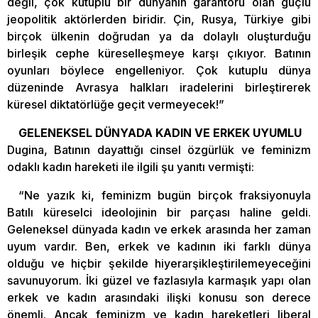
değil, çok kutuplu bir dünyanın garantörü olan güçlü
jeopolitik aktörlerden biridir. Çin, Rusya, Türkiye gibi
birçok ülkenin doğrudan ya da dolaylı oluşturduğu
birleşik cephe küreselleşmeye karşı çıkıyor. Batının
oyunları böylece engelleniyor. Çok kutuplu dünya
düzeninde Avrasya halkları iradelerini birleştirerek
küresel diktatörlüğe geçit vermeyecek!”
GELENEKSEL DÜNYADA KADIN VE ERKEK UYUMLU
Dugina, Batının dayattığı cinsel özgürlük ve feminizm
odaklı kadın hareketi ile ilgili şu yanıtı vermişti:
“Ne yazık ki, feminizm bugün birçok fraksiyonuyla
Batılı küreselci ideolojinin bir parçası haline geldi.
Geleneksel dünyada kadın ve erkek arasında her zaman
uyum vardır. Ben, erkek ve kadının iki farklı dünya
olduğu ve hiçbir şekilde hiyerarşikleştirilemeyeceğini
savunuyorum. İki güzel ve fazlasıyla karmaşık yapı olan
erkek ve kadın arasındaki ilişki konusu son derece
önemli. Ancak feminizm ve kadın hareketleri liberal