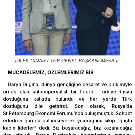
DİLEK ÇINAR / TGB GENEL BAŞKANI MESAJI
MÜCADELEMİZ, ÖZLEMLERİMİZ BİR
Darya Dugina, dünya gençliğine cesaret ve birikimiyle
örnek olan antiemperyalist bir liderdi. Türkiye-Rusya
dostluğuna katkıda bulundu ve her yerde Türk
dostluğunu dile getirirdi. Son olarak, Rusya’da
St.Petersburg Ekonomi Forumu’nda buluşmuştuk. Sohbet
ederken gururla gülümseyerek yumruğunu sıkıp “güçlü
kadın liderler” dedi. Biz başaracağız, biz kazanacağız
der gibiydi. Darya Dugina’yla özlemlerimiz aynıydı.