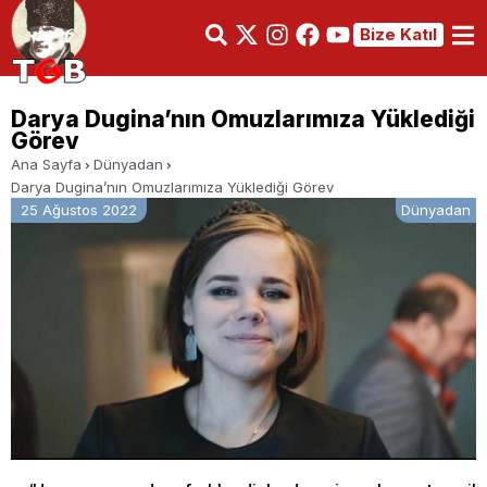
Bize Katıl
Darya Dugina’nın Omuzlarımıza Yüklediği
Görev
Ana Sayfa
Dünyadan
Darya Dugina’nın Omuzlarımıza Yüklediği Görev
25 Ağustos 2022
Dünyadan