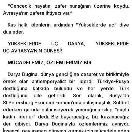
“Gencecik hayatını zafer sunağının üzerine koydu.
Avrasya’nın zafere ihtiyacı var.”
Rus halkı ölenlerin ardından “Yükseklerde uç” diye
dua eder.
YÜKSEKLERDE UÇ DARYA, YÜKSEKLERDE
UÇ AVRASYA’NIN GÜNEŞİ!
MÜCADELEMİZ, ÖZLEMLERİMİZ BİR
Darya Dugina, dünya gençliğine cesaret ve birikimiyle
örnek olan antiemperyalist bir liderdi. Türkiye-Rusya
dostluğuna katkıda bulundu ve her yerde Türk
dostluğunu dile getirirdi. Son olarak, Rusya’da
St.Petersburg Ekonomi Forumu’nda buluşmuştuk. Sohbet
ederken gururla gülümseyerek yumruğunu sıkıp “güçlü
kadın liderler” dedi. Biz başaracağız, biz kazanacağız
der gibiydi. Darya Dugina’yla özlemlerimiz aynıydı.
İnsancıl, paylaşmacı dünyayı kurmak için mücadele eden