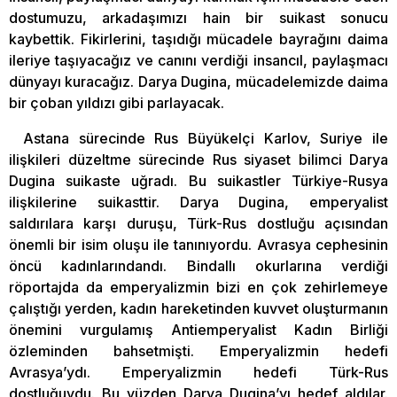
dostumuzu, arkadaşımızı hain bir suikast sonucu
kaybettik. Fikirlerini, taşıdığı mücadele bayrağını daima
ileriye taşıyacağız ve canını verdiği insancıl, paylaşmacı
dünyayı kuracağız. Darya Dugina, mücadelemizde daima
bir çoban yıldızı gibi parlayacak.
Astana sürecinde Rus Büyükelçi Karlov, Suriye ile
ilişkileri düzeltme sürecinde Rus siyaset bilimci Darya
Dugina suikaste uğradı. Bu suikastler Türkiye-Rusya
ilişkilerine suikasttir. Darya Dugina, emperyalist
saldırılara karşı duruşu, Türk-Rus dostluğu açısından
önemli bir isim oluşu ile tanınıyordu. Avrasya cephesinin
öncü kadınlarındandı. Bindallı okurlarına verdiği
röportajda da emperyalizmin bizi en çok zehirlemeye
çalıştığı yerden, kadın hareketinden kuvvet oluşturmanın
önemini vurgulamış Antiemperyalist Kadın Birliği
özleminden bahsetmişti. Emperyalizmin hedefi
Avrasya’ydı. Emperyalizmin hedefi Türk-Rus
dostluğuydu. Bu yüzden Darya Dugina’yı hedef aldılar.