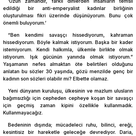
‘Uzun zamandır, farklı dinlerden insanların temsil
edildiği bir anti-emperyalist kadınlar birliğinin
oluşturulması fikri üzerinde düşünüyorum. Bunu çok
önemli buluyorum.’
“Ben kendimi savaşçı hissediyorum, kahraman
hissediyorum. Böyle kalmak istiyorum. Başka bir kader
istemiyorum. Kendi halkımla, ülkemle birlikte olmak
istiyorum. Işık gücünün yanında olmak istiyorum.”
Yaşamanın nefes almaktan öte belirtileri olduğunu
anlatan bu sözler 30 yaşında, gözü menzilde genç bir
kadının son sözleri olabilir mi? Elbette olamaz.
Yeni dünyanın kuruluşu, ülkesinin ve mazlum ulusların
bağımsızlığı için cepheden cepheye koşan bir savaşçı
için geçmiş zaman kipini özellikle kullanmadık.
Kullanmayacağız.
Bedeninin dışında; mücadeleci ruhu, bilinci, ereği,
kesintisiz bir hareketle geleceğe devrediyor. Daria,