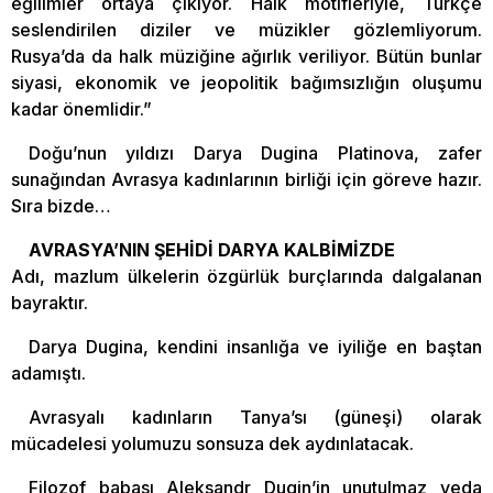
eğilimler ortaya çıkıyor. Halk motifleriyle, Türkçe
seslendirilen diziler ve müzikler gözlemliyorum.
Rusya’da da halk müziğine ağırlık veriliyor. Bütün bunlar
siyasi, ekonomik ve jeopolitik bağımsızlığın oluşumu
kadar önemlidir.”
Doğu’nun yıldızı Darya Dugina Platinova, zafer
sunağından Avrasya kadınlarının birliği için göreve hazır.
Sıra bizde…
AVRASYA’NIN ŞEHİDİ DARYA KALBİMİZDE
Adı, mazlum ülkelerin özgürlük burçlarında dalgalanan
bayraktır.
Darya Dugina, kendini insanlığa ve iyiliğe en baştan
adamıştı.
Avrasyalı kadınların Tanya’sı (güneşi) olarak
mücadelesi yolumuzu sonsuza dek aydınlatacak.
Filozof babası Aleksandr Dugin’in unutulmaz veda