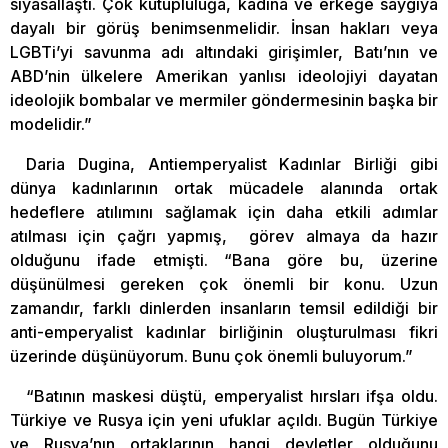
siyasallaştı. Çok kutupluluğa, kadına ve erkeğe saygıya
dayalı bir görüş benimsenmelidir. İnsan hakları veya
LGBTi’yi savunma adı altındaki girişimler, Batı’nın ve
ABD’nin ülkelere Amerikan yanlısı ideolojiyi dayatan
ideolojik bombalar ve mermiler göndermesinin başka bir
modelidir.”
Daria Dugina, Antiemperyalist Kadınlar Birliği gibi
dünya kadınlarının ortak mücadele alanında ortak
hedeflere atılımını sağlamak için daha etkili adımlar
atılması için çağrı yapmış, görev almaya da hazır
olduğunu ifade etmişti. “Bana göre bu, üzerine
düşünülmesi gereken çok önemli bir konu. Uzun
zamandır, farklı dinlerden insanların temsil edildiği bir
anti-emperyalist kadınlar birliğinin oluşturulması fikri
üzerinde düşünüyorum. Bunu çok önemli buluyorum.”
“Batının maskesi düştü, emperyalist hırsları ifşa oldu.
Türkiye ve Rusya için yeni ufuklar açıldı. Bugün Türkiye
ve Rusya’nın ortaklarının hangi devletler olduğunu