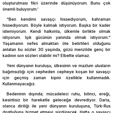
oluşturulması fikri üzerinde düşünüyorum. Bunu çok
önemli buluyorum.’
“Ben kendimi savaşçı hissediyorum, kahraman
hissediyorum. Böyle kalmak istiyorum. Başka bir kader
istemiyorum. Kendi halkımla, ülkemle birlikte olmak
istiyorum. Işık gücünün yanında olmak istiyorum.”
Yaşamanın nefes almaktan öte belirtileri olduğunu
anlatan bu sözler 30 yaşında, gözü menzilde genç bir
kadının son sözleri olabilir mi? Elbette olamaz.
Yeni dünyanın kuruluşu, ülkesinin ve mazlum ulusların
bağımsızlığı için cepheden cepheye koşan bir savaşçı
için geçmiş zaman kipini özellikle kullanmadık.
Kullanmayacağız.
Bedeninin dışında; mücadeleci ruhu, bilinci, ereği,
kesintisiz bir hareketle geleceğe devrediyor. Daria,
olanca diriliği ile yeni dünyanın kuruluşuna, Türk-Rus
dostluğuna hizmet etmeyi sürdürecek. Hatta o savaşçı