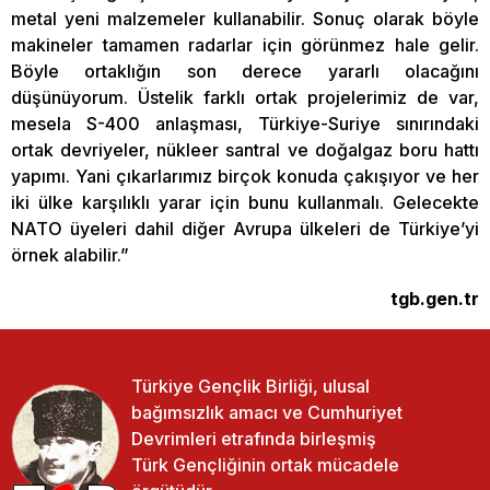
metal yeni malzemeler kullanabilir. Sonuç olarak böyle
makineler tamamen radarlar için görünmez hale gelir.
Böyle ortaklığın son derece yararlı olacağını
düşünüyorum. Üstelik farklı ortak projelerimiz de var,
mesela S-400 anlaşması, Türkiye-Suriye sınırındaki
ortak devriyeler, nükleer santral ve doğalgaz boru hattı
yapımı. Yani çıkarlarımız birçok konuda çakışıyor ve her
iki ülke karşılıklı yarar için bunu kullanmalı. Gelecekte
NATO üyeleri dahil diğer Avrupa ülkeleri de Türkiye’yi
örnek alabilir.”
tgb.gen.tr
Türkiye Gençlik Birliği, ulusal
bağımsızlık amacı ve Cumhuriyet
Devrimleri etrafında birleşmiş
Türk Gençliğinin ortak mücadele