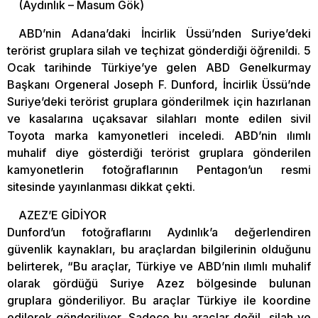
(Aydınlık – Masum Gök)
ABD’nin Adana’daki İncirlik Üssü’nden Suriye’deki
terörist gruplara silah ve teçhizat gönderdiği öğrenildi. 5
Ocak tarihinde Türkiye’ye gelen ABD Genelkurmay
Başkanı Orgeneral Joseph F. Dunford, İncirlik Üssü’nde
Suriye’deki terörist gruplara gönderilmek için hazırlanan
ve kasalarına uçaksavar silahları monte edilen sivil
Toyota marka kamyonetleri inceledi. ABD’nin ılımlı
muhalif diye gösterdiği terörist gruplara gönderilen
kamyonetlerin fotoğraflarının Pentagon’un resmi
sitesinde yayınlanması dikkat çekti.
AZEZ’E GİDİYOR
Dunford’un fotoğraflarını Aydınlık’a değerlendiren
güvenlik kaynakları, bu araçlardan bilgilerinin olduğunu
belirterek, “Bu araçlar, Türkiye ve ABD’nin ılımlı muhalif
olarak gördüğü Suriye Azez bölgesinde bulunan
gruplara gönderiliyor. Bu araçlar Türkiye ile koordine
edilerek gönderiliyor. Sadece bu araçlar değil, silah ve