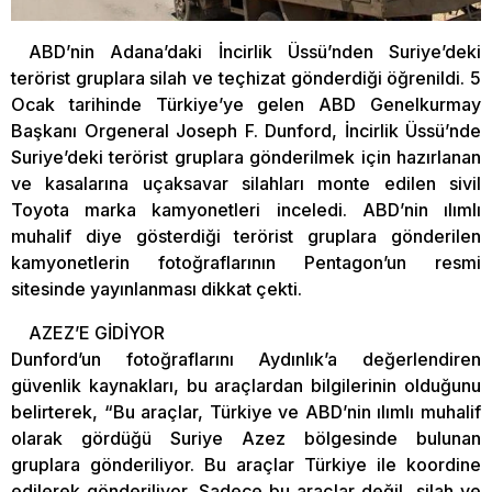
ABD’nin Adana’daki İncirlik Üssü’nden Suriye’deki
terörist gruplara silah ve teçhizat gönderdiği öğrenildi. 5
Ocak tarihinde Türkiye’ye gelen ABD Genelkurmay
Başkanı Orgeneral Joseph F. Dunford, İncirlik Üssü’nde
Suriye’deki terörist gruplara gönderilmek için hazırlanan
ve kasalarına uçaksavar silahları monte edilen sivil
Toyota marka kamyonetleri inceledi. ABD’nin ılımlı
muhalif diye gösterdiği terörist gruplara gönderilen
kamyonetlerin fotoğraflarının Pentagon’un resmi
sitesinde yayınlanması dikkat çekti.
AZEZ’E GİDİYOR
Dunford’un fotoğraflarını Aydınlık’a değerlendiren
güvenlik kaynakları, bu araçlardan bilgilerinin olduğunu
belirterek, “Bu araçlar, Türkiye ve ABD’nin ılımlı muhalif
olarak gördüğü Suriye Azez bölgesinde bulunan
gruplara gönderiliyor. Bu araçlar Türkiye ile koordine
edilerek gönderiliyor. Sadece bu araçlar değil, silah ve