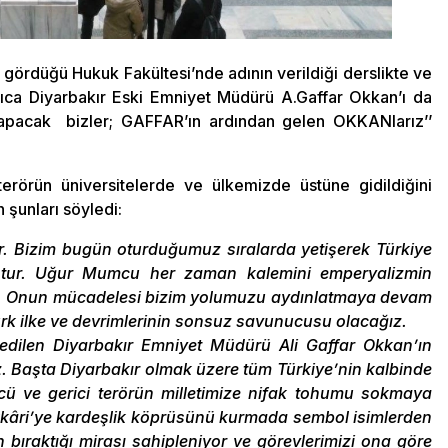
ördüğü Hukuk Fakültesi’nde adının verildiği derslikte ve
rıca Diyarbakır Eski Emniyet Müdürü A.Gaffar Okkan’ı da
 yapacak bizler; GAFFAR’ın ardından gelen OKKANlarız’’
erörün üniversitelerde ve ülkemizde üstüne gidildiğini
şunları söyledi:
 Bizim bugün oturduğumuz sıralarda yetişerek Türkiye
muştur. Uğur Mumcu her zaman kalemini emperyalizmin
ır. Onun mücadelesi bizim yolumuzu aydınlatmaya devam
ürk ilke ve devrimlerinin sonsuz savunucusu olacağız.
 edilen Diyarbakır Emniyet Müdürü Ali Gaffar Okkan’ın
 Başta Diyarbakır olmak üzere tüm Türkiye’nin kalbinde
ücü ve gerici terörün milletimize nifak tohumu sokmaya
kkâri’ye kardeşlik köprüsünü kurmada sembol isimlerden
n bıraktığı mirası sahipleniyor ve görevlerimizi ona göre