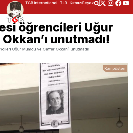
TGB International
TLB
KırmızıBeyaz
esi öğrencileri Uğur
 Okkan’ı unutmadı!
encileri Uğur Mumcu ve Gaffar Okkan’ı unutmadı!
Kampüsten