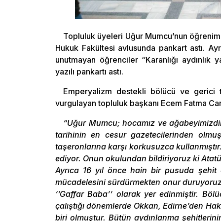
Topluluk üyeleri Uğur Mumcu’nun öğrenim g
Hukuk Fakültesi avlusunda pankart astı. Ay
unutmayan öğrenciler ‘’Karanlığı aydınlık
yazılı pankartı astı.
Emperyalizm destekli bölücü ve gerici t
vurgulayan topluluk başkanı Ecem Fatma Can 
“Uğur Mumcu; hocamız ve ağabeyimizdir.
tarihinin en cesur gazetecilerinden ol
taşeronlarına karşı korkusuzca kullanmışt
ediyor. Onun okulundan bildiriyoruz ki Atat
Ayrıca 16 yıl önce hain bir pusuda şehit
mücadelesini sürdürmekten onur duruyoruz.
‘’Gaffar Baba’’ olarak yer edinmiştir. Böl
çalıştığı dönemlerde Okkan, Edirne’den Ha
biri olmuştur. Bütün aydınlanma şehitlerini