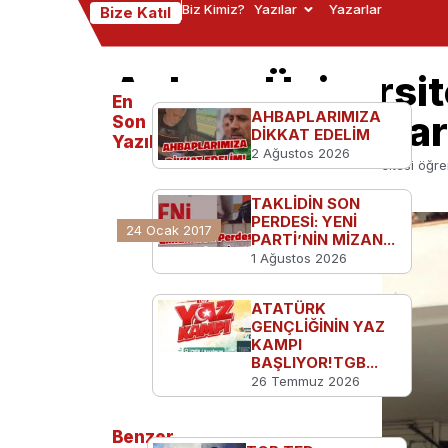
Biz Kimiz?
Yazılar
Yazarlar
Bize Katıl
Ankara Üniversit
En
Mumcu ve Gaffar
AHBAPLARIMIZA
Son
DİKKAT EDELİM
Yazılanlar
2 Ağustos 2026
Ana Sayfa
Kampüsten
Ankara Üniversitesi öğr
TAKLİDİN SON
PERDESİ: YENİ
24 Ocak 2017
PARTİ’NİN MİZAN...
1 Ağustos 2026
ATATÜRK
GENÇLİĞİNİN YAZ
KAMPI
BAŞLIYOR!TGB...
26 Temmuz 2026
Benzer