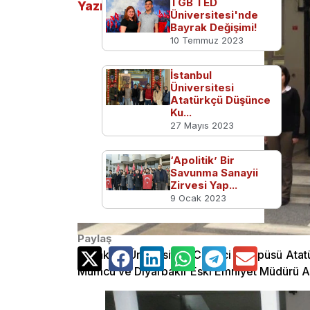
TGB TED
Yazılar
Üniversitesi'nde
Bayrak Değişimi!
10 Temmuz 2023
İstanbul
Üniversitesi
Atatürkçü Düşünce
Ku...
27 Mayıs 2023
‘Apolitik’ Bir
Savunma Sanayii
Zirvesi Yap...
9 Ocak 2023
Paylaş
Ankara Üniversitesi Cebeci Kampüsü Atatü
Mumcu ve Diyarbakır Eski Emniyet Müdürü Ali