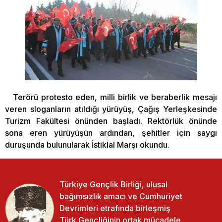
Terörü protesto eden, milli birlik ve beraberlik mesajı
veren sloganların atıldığı yürüyüş, Çağış Yerleşkesinde
Turizm Fakültesi önünden başladı. Rektörlük önünde
sona eren yürüyüşün ardından, şehitler için saygı
duruşunda bulunularak İstiklal Marşı okundu.
Türkiye Gençlik Birliği, ulusal
bağımsızlık amacı ve Cumhuriyet
Devrimleri etrafında birleşmiş
Türk Gençliğinin ortak mücadele