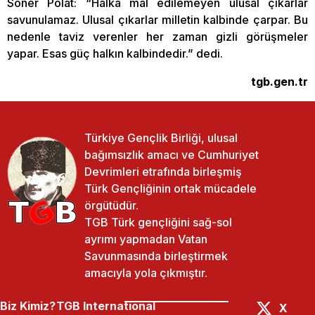
Soner Polat: “Halka mal edilemeyen ulusal çıkarlar
savunulamaz. Ulusal çıkarlar milletin kalbinde çarpar. Bu
nedenle taviz verenler her zaman gizli görüşmeler
yapar. Esas güç halkın kalbindedir.” dedi.
tgb.gen.tr
Türkiye Gençlik Birliği, ulusal
bağımsızlık amacı ve Cumhuriyet
Devrimleri etrafında birleşmiş
Türk Gençliğinin ortak mücadele
örgütüdür.
TGB Türk gençliğini sağ-sol
ayrımı yapmadan Vatan
Savunmasında birleştirmek
amacıyla yola çıkmıştır.
Biz Kimiz?
TGB International
X