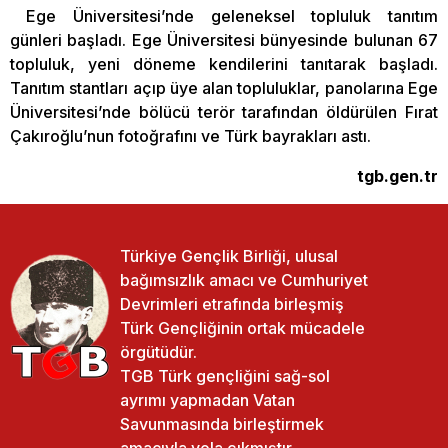
Ege Üniversitesi’nde geleneksel topluluk tanıtım
günleri başladı. Ege Üniversitesi bünyesinde bulunan 67
topluluk, yeni döneme kendilerini tanıtarak başladı.
Tanıtım stantları açıp üye alan topluluklar, panolarına Ege
Üniversitesi’nde bölücü terör tarafından öldürülen Fırat
Çakıroğlu’nun fotoğrafını ve Türk bayrakları astı.
tgb.gen.tr
Türkiye Gençlik Birliği, ulusal
bağımsızlık amacı ve Cumhuriyet
Devrimleri etrafında birleşmiş
Türk Gençliğinin ortak mücadele
örgütüdür.
TGB Türk gençliğini sağ-sol
ayrımı yapmadan Vatan
Savunmasında birleştirmek