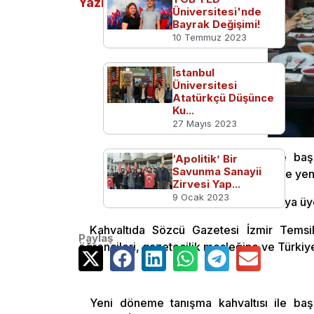
Yazılar
Üniversitesi'nde
Bayrak Değişimi!
10 Temmuz 2023
İstanbul
Üniversitesi
Atatürkçü Düşünce
Ku...
27 Mayıs 2023
Yeni döneme tanışma kahvaltısı ile baş
‘Apolitik’ Bir
Savunma Sanayii
Gazetesi İzmir Temsilcisi Gökmen Ulu ile yen
Zirvesi Yap...
9 Ocak 2023
Yeni döneme hızla başlayan Egemonya üyele
Kahvaltıda Sözcü Gazetesi İzmir Temsilc
Paylaş
öğrencileri, gazetecilik mesleğine ve Türkiye
Yeni döneme tanışma kahvaltısı ile baş