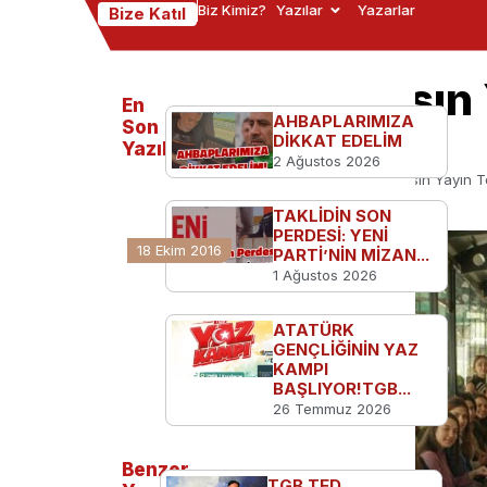
Biz Kimiz?
Yazılar
Yazarlar
Bize Katıl
Egemonya Basın 
En
AHBAPLARIMIZA
Döneme Hazır!
Son
DİKKAT EDELİM
Yazılanlar
2 Ağustos 2026
Ana Sayfa
Kampüsten
Egemonya Basın Yayın T
TAKLİDİN SON
PERDESİ: YENİ
18 Ekim 2016
PARTİ’NİN MİZAN...
1 Ağustos 2026
ATATÜRK
GENÇLİĞİNİN YAZ
KAMPI
BAŞLIYOR!TGB...
26 Temmuz 2026
Benzer
TGB TED