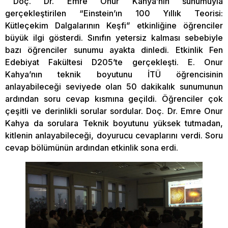
Doç. Dr. Emre Onur Kahya’nın sunumuyla
gerçekleştirilen “Einstein’ın 100 Yıllık Teorisi:
Kütleçekim Dalgalarının Keşfi” etkinliğine öğrenciler
büyük ilgi gösterdi. Sınıfın yetersiz kalması sebebiyle
bazı öğrenciler sunumu ayakta dinledi. Etkinlik Fen
Edebiyat Fakültesi D205’te gerçekleşti. E. Onur
Kahya’nın teknik boyutunu İTÜ öğrencisinin
anlayabileceği seviyede olan 50 dakikalık sunumunun
ardından soru cevap kısmına geçildi. Öğrenciler çok
çeşitli ve derinlikli sorular sordular. Doç. Dr. Emre Onur
Kahya da sorulara Teknik boyutunu yüksek tutmadan,
kitlenin anlayabileceği, doyurucu cevaplarını verdi. Soru
cevap bölümünün ardından etkinlik sona erdi.