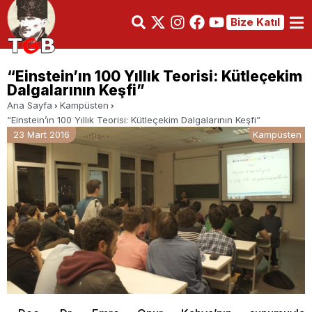
Bize Katıl
“Einstein’ın 100 Yıllık Teorisi: Kütleçekim
Dalgalarının Keşfi”
Ana Sayfa
Kampüsten
“Einstein’ın 100 Yıllık Teorisi: Kütleçekim Dalgalarının Keşfi”
23 Mart 2016
Kampüsten