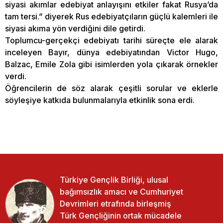
siyasi akımlar edebiyat anlayışını etkiler fakat Rusya’da
tam tersi.” diyerek Rus edebiyatçıların güçlü kalemleri ile
siyasi akıma yön verdiğini dile getirdi.
Toplumcu-gerçekçi edebiyatı tarihi süreçte ele alarak
inceleyen Bayır, dünya edebiyatından Victor Hugo,
Balzac, Emile Zola gibi isimlerden yola çıkarak örnekler
verdi.
Öğrencilerin de söz alarak çeşitli sorular ve eklerle
söyleşiye katkıda bulunmalarıyla etkinlik sona erdi.
Türkiye Gençlik Birliği, ulusal
bağımsızlık amacı ve Cumhuriyet
Devrimleri etrafında birleşmiş
Türk Gençliğinin ortak mücadele