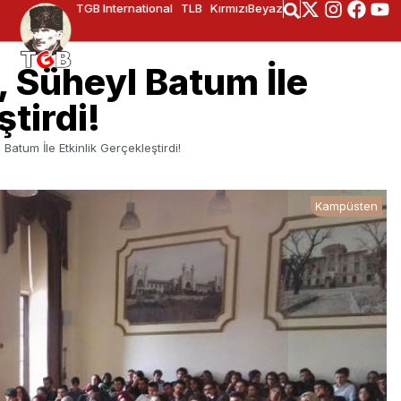
TGB International
TLB
KırmızıBeyaz
 Süheyl Batum İle
tirdi!
atum İle Etkinlik Gerçekleştirdi!
Kampüsten