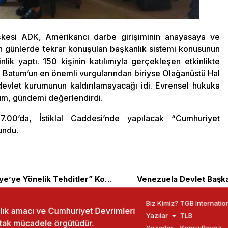
şkesi ADK, Amerikancı darbe girişiminin anayasaya ve
on günlerde tekrar konuşulan başkanlık sistemi konusunun
kinlik yaptı. 150 kişinin katılımıyla gerçekleşen etkinlikte
Batum’un en önemli vurgularından biriyse Olağanüstü Hal
evlet kurumunun kaldırılamayacağı idi. Evrensel hukuka
m, gündemi değerlendirdi.
00’da, İstiklal Caddesi’nde yapılacak “Cumhuriyet
undu.
Sakarya Üniversitesi ADT’den “Türkiye’ye Yönelik Tehditler” Konferansı
Venezuela Devlet Başk
Biz Kimiz?
TGB Internatio
ızlık amacı ve Cumhuriyet Devrimleri
Yazılar
TLB
rtak mücadele örgütüdür.