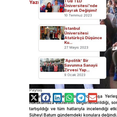
TGB TED
Yazılar
Üniversitesi'nde
Bayrak Değişimi!
10 Temmuz 2023
İstanbul
Üniversitesi
Atatürkçü Düşünce
Ku...
27 Mayıs 2023
‘Apolitik’ Bir
Savunma Sanayii
Zirvesi Yap...
9 Ocak 2023
Paylaş
Marmara Üniversitesi Haydarpaşa Yerle
hukukumuza etkilerinin değerlendirildiği, s
tartışıldığı ve tüm hatlarıyla incelendiği et
Süheyl Batum gündemdeki konulara değindi. 