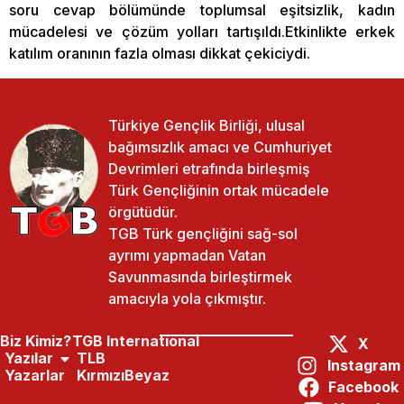
soru cevap bölümünde toplumsal eşitsizlik, kadın
mücadelesi ve çözüm yolları tartışıldı.Etkinlikte erkek
katılım oranının fazla olması dikkat çekiciydi.
Türkiye Gençlik Birliği, ulusal
bağımsızlık amacı ve Cumhuriyet
Devrimleri etrafında birleşmiş
Türk Gençliğinin ortak mücadele
örgütüdür.
TGB Türk gençliğini sağ-sol
ayrımı yapmadan Vatan
Savunmasında birleştirmek
amacıyla yola çıkmıştır.
Biz Kimiz?
TGB International
X
Yazılar
TLB
Instagram
Yazarlar
KırmızıBeyaz
Facebook
Paylaş:
Önceki Yazı
Sonraki Yazı