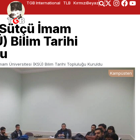
TGB International
TLB
KırmızıBeyaz
Sütçü İmam
) Bilim Tarihi
du
m Üniversitesi (KSÜ) Bilim Tarihi Topluluğu Kuruldu
Kampüsten