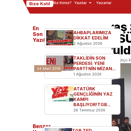
Biz Kimiz?
Yazılar
Yazarlar
Bize Katıl
Kahramanmaraş 
En
AHBAPLARIMIZA
Üniversitesi (KSÜ
Son
DİKKAT EDELİM
Yazılanlar
2 Ağustos 2026
Topluluğu Kurul
TAKLİDİN SON
Ana Sayfa
Kampüsten
Kahramanmaraş Sütçü İma
PERDESİ: YENİ
PARTİ’NİN MİZAN...
24 Mart 2016
1 Ağustos 2026
ATATÜRK
GENÇLİĞİNİN YAZ
KAMPI
BAŞLIYOR!TGB...
26 Temmuz 2026
Benzer
TGB TED