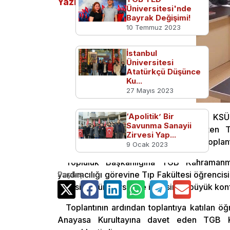
Yazılar
Üniversitesi'nde
Bayrak Değişimi!
10 Temmuz 2023
İstanbul
Üniversitesi
Atatürkçü Düşünce
Ku...
27 Mayıs 2023
‘Apolitik’ Bir
TGB Kahramanmaraş üyeleri ve KSÜ
Savunma Sanayii
Kahramanmaraş İl Başkanlığını yürüten Ta
Zirvesi Yap...
Topluluğu’nun yönetimi bugün yapılan toplantı 
9 Ocak 2023
Topluluk Başkanlığına TGB Kahramanma
yardımcılığı görevine Tıp Fakültesi öğrencisi 
Paylaş
içerisinde üniversitede içerisinde büyük konf
Toplantının ardından toplantıya katılan öğ
Anayasa Kurultayına davet eden TGB Kah