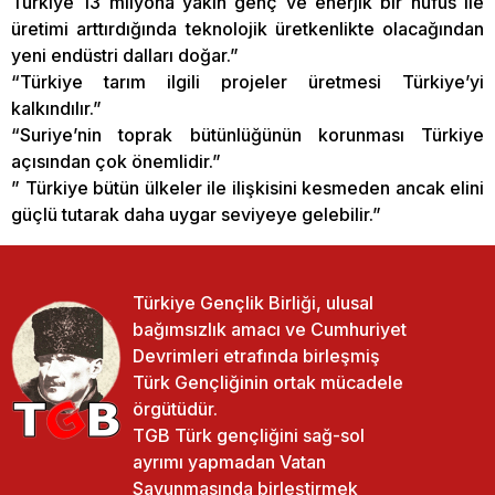
Türkiye 13 milyona yakın genç ve enerjik bir nüfus ile
üretimi arttırdığında teknolojik üretkenlikte olacağından
yeni endüstri dalları doğar.”
“Türkiye tarım ilgili projeler üretmesi Türkiye’yi
kalkındılır.”
“Suriye’nin toprak bütünlüğünün korunması Türkiye
açısından çok önemlidir.”
” Türkiye bütün ülkeler ile ilişkisini kesmeden ancak elini
güçlü tutarak daha uygar seviyeye gelebilir.”
Türkiye Gençlik Birliği, ulusal
bağımsızlık amacı ve Cumhuriyet
Devrimleri etrafında birleşmiş
Türk Gençliğinin ortak mücadele
örgütüdür.
TGB Türk gençliğini sağ-sol
ayrımı yapmadan Vatan
Savunmasında birleştirmek