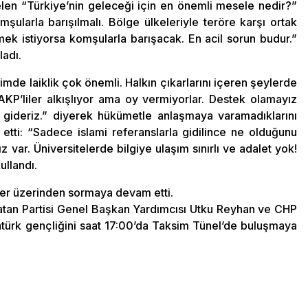
 gelen “Türkiye’nin geleceği için en önemli mesele nedir?”
larla barışılmalı. Bölge ülkeleriyle teröre karşı ortak
ek istiyorsa komşularla barışacak. En acil sorun budur.”
ladı.
imde laiklik çok önemli. Halkın çıkarlarını içeren şeylerde
 AKP’liler alkışlıyor ama oy vermiyorlar. Destek olamayız
gideriz.” diyerek hükümetle anlaşmaya varamadıklarını
etti: “Sadece islami referanslarla gidilince ne olduğunu
z var. Üniversitelerde bilgiye ulaşım sınırlı ve adalet yok!
ullandı.
tter üzerinden sormaya devam etti.
Vatan Partisi Genel Başkan Yardımcısı Utku Reyhan ve CHP
atürk gençliğini saat 17:00’da Taksim Tünel’de buluşmaya