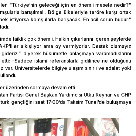
 gelen “Türkiye’nin geleceği için en önemli mesele nedir?”
larla barışılmalı. Bölge ülkeleriyle teröre karşı ortak
ek istiyorsa komşularla barışacak. En acil sorun budur.”
ladı.
imde laiklik çok önemli. Halkın çıkarlarını içeren şeylerde
 AKP’liler alkışlıyor ama oy vermiyorlar. Destek olamayız
gideriz.” diyerek hükümetle anlaşmaya varamadıklarını
etti: “Sadece islami referanslarla gidilince ne olduğunu
z var. Üniversitelerde bilgiye ulaşım sınırlı ve adalet yok!
ullandı.
tter üzerinden sormaya devam etti.
Vatan Partisi Genel Başkan Yardımcısı Utku Reyhan ve CHP
atürk gençliğini saat 17:00’da Taksim Tünel’de buluşmaya