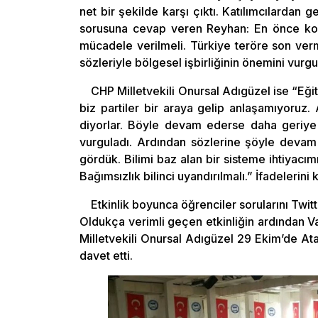
net bir şekilde karşı çıktı. Katılımcılardan
sorusuna cevap veren Reyhan: En önce komşu
mücadele verilmeli. Türkiye teröre son verm
sözleriyle bölgesel işbirliğinin önemini vurgu
CHP Milletvekili Onursal Adıgüzel ise “Eğit
biz partiler bir araya gelip anlaşamıyoruz.
diyorlar. Böyle devam ederse daha geriye 
vurguladı. Ardından sözlerine şöyle devam 
gördük. Bilimi baz alan bir sisteme ihtiyacımı
Bağımsızlık bilinci uyandırılmalı.” İfadelerini k
Etkinlik boyunca öğrenciler sorularını Twi
Oldukça verimli geçen etkinliğin ardından 
Milletvekili Onursal Adıgüzel 29 Ekim’de At
davet etti.