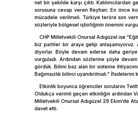
net bir şekilde karşı çıktı. Katılımcılardan
sorusuna cevap veren Reyhan: En önce komşu
mücadele verilmeli. Türkiye teröre son verm
sözleriyle bölgesel işbirliğinin önemini vurgu
CHP Milletvekili Onursal Adıgüzel ise “Eğit
biz partiler bir araya gelip anlaşamıyoruz.
diyorlar. Böyle devam ederse daha geriye 
vurguladı. Ardından sözlerine şöyle devam 
gördük. Bilimi baz alan bir sisteme ihtiyacımı
Bağımsızlık bilinci uyandırılmalı.” İfadelerini k
Etkinlik boyunca öğrenciler sorularını Twi
Oldukça verimli geçen etkinliğin ardından 
Milletvekili Onursal Adıgüzel 29 Ekim’de At
davet etti.