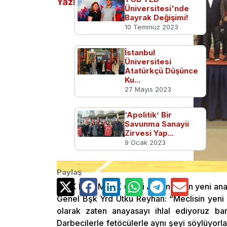
Yazılar
Üniversitesi'nde
Bayrak Değişimi!
10 Temmuz 2023
İstanbul
Üniversitesi
Atatürkçü Düşünce
Ku...
27 Mayıs 2023
‘Apolitik’ Bir
Savunma Sanayii
Zirvesi Yap...
9 Ocak 2023
Paylaş
AK Parti MKYK üyesi Ayhan Ogan yeni anayas
Genel Bşk Yrd Utku Reyhan: “Meclisin yeni a
olarak zaten anayasayı ihlal ediyoruz bari 
Darbecilerle fetöcülerle aynı şeyi söylüyorla