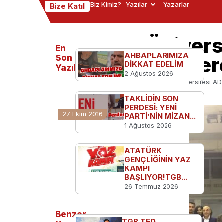
Biz Kimiz?
Yazılar
Yazarlar
Bize Katıl
Marmara Üniversi
En
AHBAPLARIMIZA
Açık Oturum Gerç
Son
DİKKAT EDELİM
Yazılanlar
2 Ağustos 2026
Ana Sayfa
Kampüsten
Marmara Üniversitesi ADK
TAKLİDİN SON
PERDESİ: YENİ
27 Ekim 2016
PARTİ’NİN MİZAN...
1 Ağustos 2026
ATATÜRK
GENÇLİĞİNİN YAZ
KAMPI
BAŞLIYOR!TGB...
26 Temmuz 2026
Benzer
TGB TED