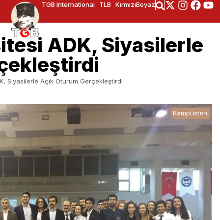
TGB International
TLB
KırmızıBeyaz
tesi ADK, Siyasilerle
ekleştirdi
, Siyasilerle Açık Oturum Gerçekleştirdi
Kampüsten