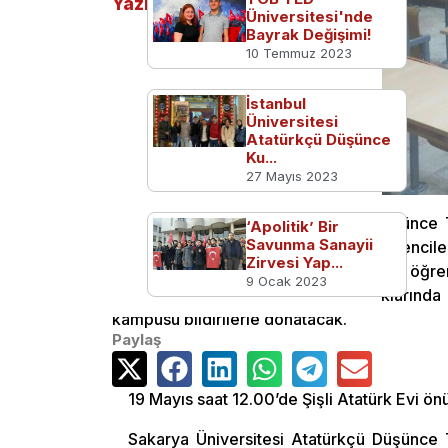
Yazılar
Üniversitesi'nde
Bayrak Değişimi!
10 Temmuz 2023
İstanbul
Üniversitesi
Atatürkçü Düşünce
Ku...
27 Mayıs 2023
Sakarya Üniversitesi Atatürkçü Düşünce 
‘Apolitik’ Bir
Savunma Sanayii
çalışmalarına devam ediyor. Adt’li öğrencil
Zirvesi Yap...
yaptı. Sınıf sınıf dolaşıp bildiri dağıtan öğre
9 Ocak 2023
Üniversiteden sonra Sakarya sokaklarında 
kampüsü bildirilerle donatacak.
Paylaş
19 Mayıs saat 12.00’de Şişli Atatürk Evi ön
Sakarya Üniversitesi Atatürkçü Düşünce 