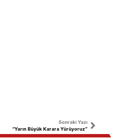
Sonraki Yazı
“Yarın Büyük Karara Yürüyoruz”