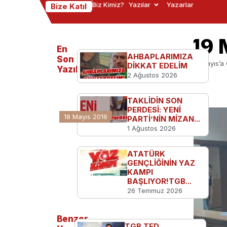
Biz Kimiz?
Yazılar
Yazarlar
Bize Katıl
Sakarya ADT 19 M
En
AHBAPLARIMIZA
Son
Ana Sayfa
Kampüsten
Sakarya ADT 19 Mayıs’a 
DİKKAT EDELİM
Yazılanlar
2 Ağustos 2026
TAKLİDİN SON
PERDESİ: YENİ
18 Mayıs 2016
PARTİ’NİN MİZAN...
1 Ağustos 2026
ATATÜRK
GENÇLİĞİNİN YAZ
KAMPI
BAŞLIYOR!TGB...
26 Temmuz 2026
Benzer
TGB TED