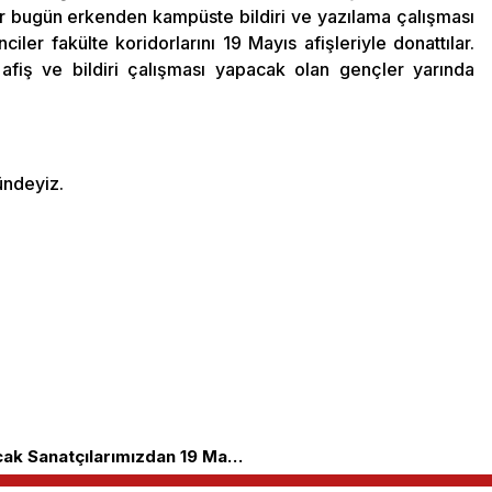
er bugün erkenden kampüste bildiri ve yazılama çalışması
nciler fakülte koridorlarını 19 Mayıs afişleriyle donattılar.
afiş ve bildiri çalışması yapacak olan gençler yarında
ündeyiz.
97 Yıllık Ümidin Şöleninde Sahne Alacak Sanatçılarımızdan 19 Mayıs Çağrısı!