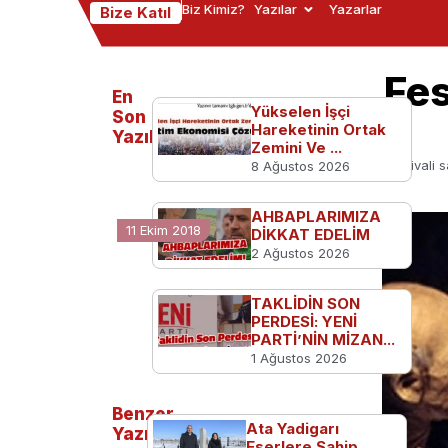
Biz Kimiz?
Yazılar
Yazarlar
Bize Katıl
Ankara Kukla Fes
En
Yükselen İşçi
Buluşuyor
Son
Hareketinin Ortak
Yazılanlar
Zemini Ve ...
Ana Sayfa
Kültür Sanat
Ankara Kukla Festivali 
8 Ağustos 2026
AHBAPLARIMIZA
11 Ekim 2018
DİKKAT EDELİM
2 Ağustos 2026
TAKLİDİN SON
PERDESİ: YENİ
PARTİ’NİN MİZAN...
1 Ağustos 2026
Benzer
Ata Yadigarı
Yazılar
Eserlere Sahip