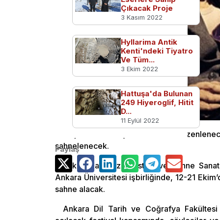
Çıkacak Proje
3 Kasım 2022
Hyllarima Antik
Kenti'ndeki Tiyatro
Ve Tüm...
3 Ekim 2022
Hattuşa'da Bulunan
249 Hiyeroglif, Hitit
D...
11 Eylül 2022
Başkentte bu yıl 4’üncüsü düzenlenec
sahnelenecek.
Paylaş
Kukla, Karagöz, Gösteri ve Sahne Sana
Ankara Üniversitesi işbirliğinde, 12-21 Ekim’
sahne alacak.
Ankara Dil Tarih ve Coğrafya Fakültesi