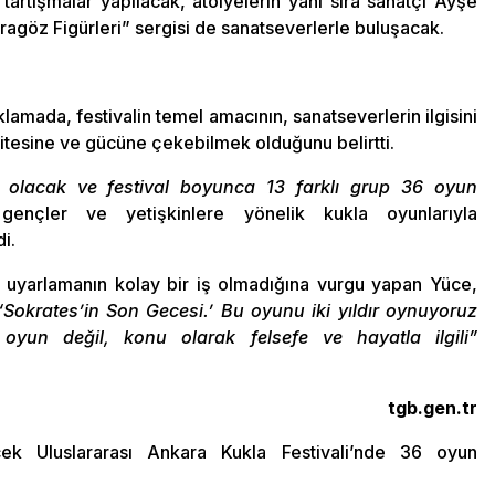
tartışmalar yapılacak, atölyelerin yanı sıra sanatçı Ayşe
ragöz Figürleri” sergisi de sanatseverlerle buluşacak.
klamada, festivalin temel amacının, sanatseverlerin ilgisini
alitesine ve gücüne çekebilmek olduğunu belirtti.
lar olacak ve festival boyunca 13 farklı grup 36 oyun
nçler ve yetişkinlere yönelik kukla oyunlarıyla
i.
ne uyarlamanın kolay bir iş olmadığına vurgu yapan Yüce,
Sokrates’in Son Gecesi.’ Bu oyunu iki yıldır oynuyoruz
 oyun değil, konu olarak felsefe ve hayatla ilgili”
tgb.gen.tr
ek Uluslararası Ankara Kukla Festivali’nde 36 oyun