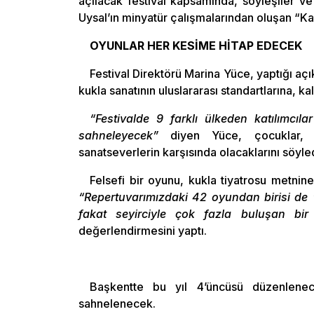
açılacak festival kapsamında, söyleşiler ve 
Uysal’ın minyatür çalışmalarından oluşan “Ka
OYUNLAR HER KESİME HİTAP EDECEK
Festival Direktörü Marina Yüce, yaptığı açı
kukla sanatının uluslararası standartlarına, k
“Festivalde 9 farklı ülkeden katılımcı
sahneleyecek”
diyen Yüce, çocuklar, ge
sanatseverlerin karşısında olacaklarını söyled
Felsefi bir oyunu, kukla tiyatrosu metni
“Repertuvarımızdaki 42 oyundan birisi de ‘
fakat seyirciyle çok fazla buluşan bir
değerlendirmesini yaptı.
Başkentte bu yıl 4’üncüsü düzenlenec
sahnelenecek.