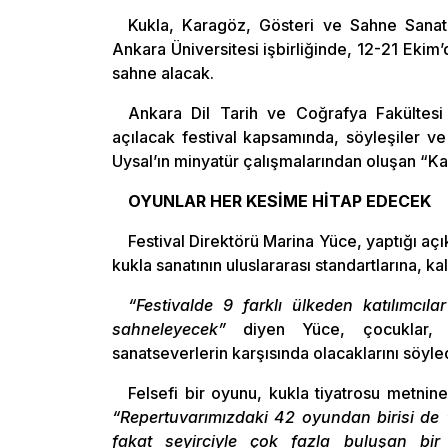
Kukla, Karagöz, Gösteri ve Sahne Sana
Ankara Üniversitesi işbirliğinde, 12-21 Ekim’
sahne alacak.
Ankara Dil Tarih ve Coğrafya Fakültesi
açılacak festival kapsamında, söyleşiler ve 
Uysal’ın minyatür çalışmalarından oluşan “Ka
OYUNLAR HER KESİME HİTAP EDECEK
Festival Direktörü Marina Yüce, yaptığı açı
kukla sanatının uluslararası standartlarına, k
“Festivalde 9 farklı ülkeden katılımcı
sahneleyecek”
diyen Yüce, çocuklar, ge
sanatseverlerin karşısında olacaklarını söyled
Felsefi bir oyunu, kukla tiyatrosu metni
“Repertuvarımızdaki 42 oyundan birisi de ‘
fakat seyirciyle çok fazla buluşan bir