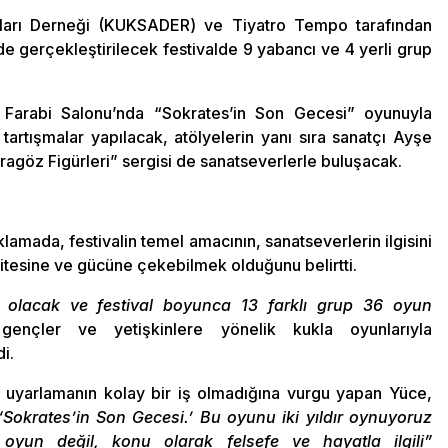
tları Derneği (KUKSADER) ve Tiyatro Tempo tarafından
de gerçekleştirilecek festivalde 9 yabancı ve 4 yerli grup
 Farabi Salonu’nda “Sokrates’in Son Gecesi” oyunuyla
tartışmalar yapılacak, atölyelerin yanı sıra sanatçı Ayşe
ragöz Figürleri” sergisi de sanatseverlerle buluşacak.
klamada, festivalin temel amacının, sanatseverlerin ilgisini
alitesine ve gücüne çekebilmek olduğunu belirtti.
lar olacak ve festival boyunca 13 farklı grup 36 oyun
nçler ve yetişkinlere yönelik kukla oyunlarıyla
i.
ne uyarlamanın kolay bir iş olmadığına vurgu yapan Yüce,
Sokrates’in Son Gecesi.’ Bu oyunu iki yıldır oynuyoruz
 oyun değil, konu olarak felsefe ve hayatla ilgili”