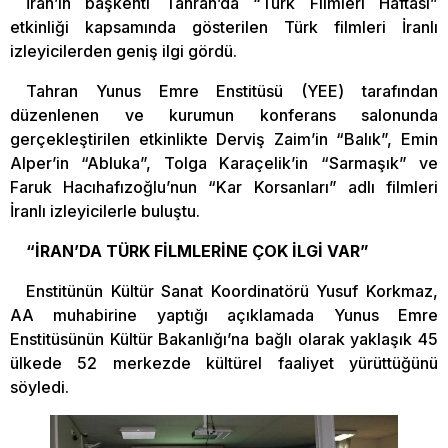
İran’ın başkenti Tahran’da “Türk Filmleri Haftası”
etkinliği kapsamında gösterilen Türk filmleri İranlı
izleyicilerden geniş ilgi gördü.
Tahran Yunus Emre Enstitüsü (YEE) tarafından
düzenlenen ve kurumun konferans salonunda
gerçekleştirilen etkinlikte Derviş Zaim’in “Balık”, Emin
Alper’in “Abluka”, Tolga Karaçelik’in “Sarmaşık” ve
Faruk Hacıhafızoğlu’nun “Kar Korsanları” adlı filmleri
İranlı izleyicilerle buluştu.
“İRAN’DA TÜRK FİLMLERİNE ÇOK İLGİ VAR”
Enstitünün Kültür Sanat Koordinatörü Yusuf Korkmaz,
AA muhabirine yaptığı açıklamada Yunus Emre
Enstitüsünün Kültür Bakanlığı’na bağlı olarak yaklaşık 45
ülkede 52 merkezde kültürel faaliyet yürüttüğünü
söyledi.