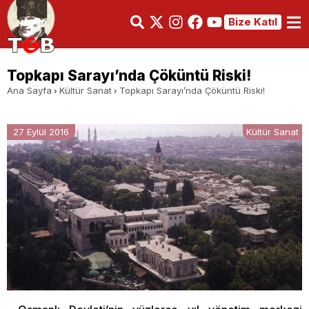
Bize Katıl
Topkapı Sarayı’nda Çöküntü Riski!
Ana Sayfa
Kültür Sanat
Topkapı Sarayı’nda Çöküntü Riski!
27 Eylül 2016
Kültür Sanat