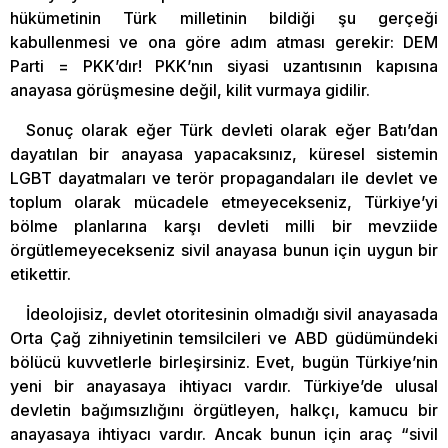
hükümetinin Türk milletinin bildiği şu gerçeği
kabullenmesi ve ona göre adım atması gerekir: DEM
Parti = PKK’dır! PKK’nın siyasi uzantısının kapısına
anayasa görüşmesine değil, kilit vurmaya gidilir.
Sonuç olarak eğer Türk devleti olarak eğer Batı’dan
dayatılan bir anayasa yapacaksınız, küresel sistemin
LGBT dayatmaları ve terör propagandaları ile devlet ve
toplum olarak mücadele etmeyecekseniz, Türkiye’yi
bölme planlarına karşı devleti milli bir mevziide
örgütlemeyecekseniz sivil anayasa bunun için uygun bir
etikettir.
İdeolojisiz, devlet otoritesinin olmadığı sivil anayasada
Orta Çağ zihniyetinin temsilcileri ve ABD güdümündeki
bölücü kuvvetlerle birleşirsiniz. Evet, bugün Türkiye’nin
yeni bir anayasaya ihtiyacı vardır. Türkiye’de ulusal
devletin bağımsızlığını örgütleyen, halkçı, kamucu bir
anayasaya ihtiyacı vardır. Ancak bunun için araç “sivil