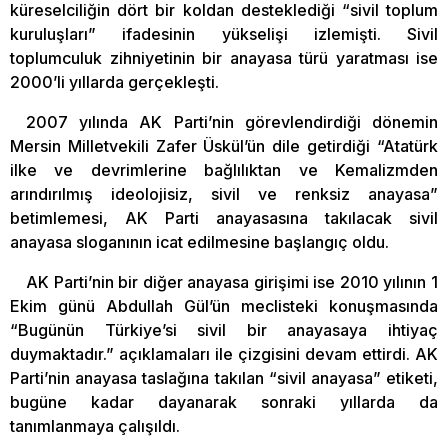
küreselciliğin dört bir koldan desteklediği “sivil toplum
kuruluşları” ifadesinin yükselişi izlemişti. Sivil
toplumculuk zihniyetinin bir anayasa türü yaratması ise
2000’li yıllarda gerçekleşti.
2007 yılında AK Parti’nin görevlendirdiği dönemin
Mersin Milletvekili Zafer Üskül’ün dile getirdiği “Atatürk
ilke ve devrimlerine bağlılıktan ve Kemalizmden
arındırılmış ideolojisiz, sivil ve renksiz anayasa”
betimlemesi, AK Parti anayasasına takılacak sivil
anayasa sloganının icat edilmesine başlangıç oldu.
AK Parti’nin bir diğer anayasa girişimi ise 2010 yılının 1
Ekim günü Abdullah Gül’ün meclisteki konuşmasında
“Bugünün Türkiye’si sivil bir anayasaya ihtiyaç
duymaktadır.” açıklamaları ile çizgisini devam ettirdi. AK
Parti’nin anayasa taslağına takılan “sivil anayasa” etiketi,
bugüne kadar dayanarak sonraki yıllarda da
tanımlanmaya çalışıldı.