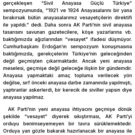
gerçekleşen “Sivil Anayasa Güçlü Türkiye”
sempozyumunda, “1921 ve 1924 Anayasalarını bir yana
bırakırsak bütün anayasalarımız vesayetçilerin direktifi
ile yapıldı.” dedi. Daha sonra AK Parti’nin sivil anayasa
tasarısını savunan gazetecilere, köşe yazarlarına vb.
baktığımızda ağızlarından “vesayet” ifadesi düşmüyor.
Cumhurbaşkanı Erdoğan’ın sempozyum konuşmasına
baktığımızda, gerekçelerini Türkiye’nin geleceğinden
değil geçmişten çıkarmaktadır. Ancak yeni anayasa
meselesi, geçmişe değil geleceğe ilişkin bir gündemdir.
Anayasa yapmaktaki amaç topluma verilecek yön
değilse, sırf önceki anayasa darbe zamanında yapılmıştı,
yaptıranlar askerlerdi, bir kerecik de siviller yapsın diye
anayasa yapılmaz.
AK Parti’nin yeni anayasa ihtiyacını geçmişe dönük
şekilde “vesayet” diyerek sıkıştırması, AK Parti’yi
orduyu benimseyemeyen bir tavra sürüklemektedir.
Orduya yan gözle bakarak hazırlanacak bir anayasa ile