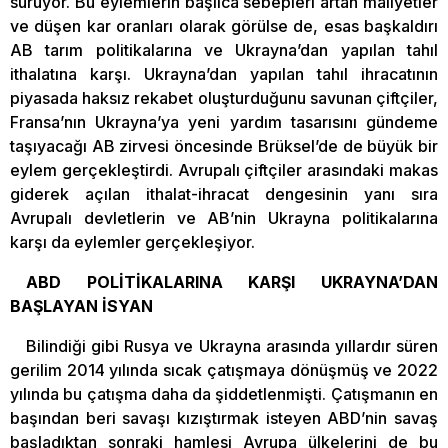
sürüyor. Bu eylemlerin başlıca sebepleri artan maliyetler
ve düşen kar oranları olarak görülse de, esas başkaldırı
AB tarım politikalarına ve Ukrayna’dan yapılan tahıl
ithalatına karşı. Ukrayna’dan yapılan tahıl ihracatının
piyasada haksız rekabet oluşturduğunu savunan çiftçiler,
Fransa’nın Ukrayna’ya yeni yardım tasarısını gündeme
taşıyacağı AB zirvesi öncesinde Brüksel’de de büyük bir
eylem gerçekleştirdi. Avrupalı çiftçiler arasındaki makas
giderek açılan ithalat-ihracat dengesinin yanı sıra
Avrupalı devletlerin ve AB’nin Ukrayna politikalarına
karşı da eylemler gerçekleşiyor.
ABD POLİTİKALARINA KARŞI UKRAYNA’DAN
BAŞLAYAN İSYAN
Bilindiği gibi Rusya ve Ukrayna arasında yıllardır süren
gerilim 2014 yılında sıcak çatışmaya dönüşmüş ve 2022
yılında bu çatışma daha da şiddetlenmişti. Çatışmanın en
başından beri savaşı kızıştırmak isteyen ABD’nin savaş
başladıktan sonraki hamlesi Avrupa ülkelerini de bu