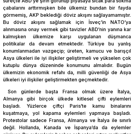
süreçte ABD’ye şirin görünüp piyasaya sıcak para sokma
çabalarını arttırmışken bile ülkemiz bundan bir fayda
görmemiş, AKP beklediği döviz akışını sağlayamamıştır.
Bu döviz akışını sağlamak için İsveç’in NATO’ya
alınmasına onay vermek gibi tavizler ABD’nin yanına kar
kalmışken ülkemize karşı uygulanan düşmanca
politikalar da devam etmektedir. Türkiye bu yanlış
konumlanmadan vazgeçip; üreten, kamucu ve barışçıl
Asya ülkeleri ile iyi ilişkiler geliştirmeli ve yükselen çok
kutuplu dünya düzeninde konumunu almalıdır. Bugün
ülkemizin ekonomik refahı da, milli güvenliği de Asya
ülkeleri iyi ilişkiler geliştirmekten geçmektedir.
Son günlerde başta Fransa olmak üzere İtalya,
Almanya gibi birçok ülkede kitlesel çifti eylemleri
başladı. Yüzlerce çiftçi Paris’te kamu binalarını
kuşatmaya, yol kapama eylemleri yapmaya başladı.
Protestolar sadece Fransa, Almanya ve İtalya ile sınırlı
değil. Hollanda, Kanada ve İspanya’da da eylemler