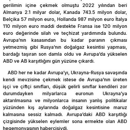
gerilimin içine çekmek olmuştu 2022 yılından beri
Almanya 2.1 milyar dolar, Kanada 743.5 milyon dolar,
Belçika 57 milyon euro, Hollanda 987 milyon euro İtalya
110 milyon euro maddi destekte Fransa ise 120 milyon
euro değerinde silah ve teçhizat yardımında bulundu.
Avrupa’nın kasasından bu kadar paranın çıkması
yetmezmiş gibi Rusya’nın doğalgaz kesintisi yapması,
bardağı taşıran son damla oldu ve Avrupa’da yükselen
ABD ve AB karşıtlığını gün yüzüne çıkardı.
ABD her ne kadar Avrupa’yı, Ukrayna-Rusya savaşında
kendi mevzisine çekmek istese de Avrupa’nın üreten
işçi ve çiftçi sınıfları, düşük gelirli sınıflar kendileri zor
durumdayken milyarlarca euronun Ukrayna’ya
aktarılmasına ve milyonlarca insanın yanlış politikalar
yüzünden kış aylarında doğalgaz kesintisine maruz
kalmasına sessiz kalmadı. Avrupa’daki ABD karşıtlığı
çizgisinde yükselen eylemler sona ermekte olan ABD
hegemonyasının habercisiydi.