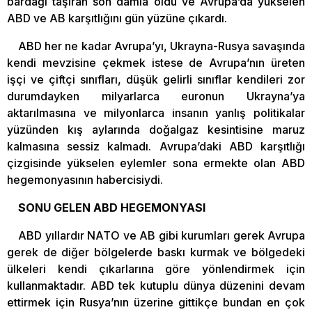
bardağı taşıran son damla oldu ve Avrupa’da yükselen
ABD ve AB karşıtlığını gün yüzüne çıkardı.
ABD her ne kadar Avrupa’yı, Ukrayna-Rusya savaşında
kendi mevzisine çekmek istese de Avrupa’nın üreten
işçi ve çiftçi sınıfları, düşük gelirli sınıflar kendileri zor
durumdayken milyarlarca euronun Ukrayna’ya
aktarılmasına ve milyonlarca insanın yanlış politikalar
yüzünden kış aylarında doğalgaz kesintisine maruz
kalmasına sessiz kalmadı. Avrupa’daki ABD karşıtlığı
çizgisinde yükselen eylemler sona ermekte olan ABD
hegemonyasının habercisiydi.
SONU GELEN ABD HEGEMONYASI
ABD yıllardır NATO ve AB gibi kurumları gerek Avrupa
gerek de diğer bölgelerde baskı kurmak ve bölgedeki
ülkeleri kendi çıkarlarına göre yönlendirmek için
kullanmaktadır. ABD tek kutuplu dünya düzenini devam
ettirmek için Rusya’nın üzerine gittikçe bundan en çok