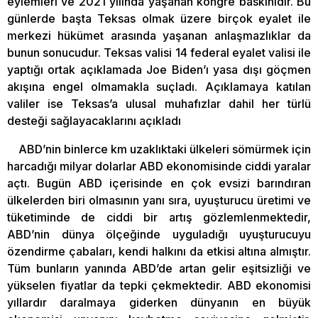
eylemleri ve 2021 yılında yaşanan kongre baskınıdır. Bu
günlerde başta Teksas olmak üzere birçok eyalet ile
merkezi hükümet arasında yaşanan anlaşmazlıklar da
bunun sonucudur. Teksas valisi 14 federal eyalet valisi ile
yaptığı ortak açıklamada Joe Biden’ı yasa dışı göçmen
akışına engel olmamakla suçladı. Açıklamaya katılan
valiler ise Teksas’a ulusal muhafızlar dahil her türlü
desteği sağlayacaklarını açıkladı
ABD’nin binlerce km uzaklıktaki ülkeleri sömürmek için
harcadığı milyar dolarlar ABD ekonomisinde ciddi yaralar
açtı. Bugün ABD içerisinde en çok evsizi barındıran
ülkelerden biri olmasının yanı sıra, uyuşturucu üretimi ve
tüketiminde de ciddi bir artış gözlemlenmektedir,
ABD’nin dünya ölçeğinde uyguladığı uyuşturucuyu
özendirme çabaları, kendi halkını da etkisi altına almıştır.
Tüm bunların yanında ABD’de artan gelir eşitsizliği ve
yükselen fiyatlar da tepki çekmektedir. ABD ekonomisi
yıllardır daralmaya giderken dünyanın en büyük