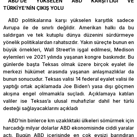
ABD’DE YÜKSELEN ABD KARŞITLIĞI VE
TÜRKİYE’NİN ÇIKIŞ YOLU
ABD politikalarına karşı yükselen karşıtlık sadece
Avrupa ile de sınırlı değildir. Amerikan halkı da bu
saldırgan ve tek kutuplu dünya düzenini sürdürmeye
yönelik politikalardan rahatsızdır. Yakın süreçte bunun en
büyük örnekleri, Wall Street’in işgal edilmesi, Medison
eylemleri ve 2021 yılında yaşanan kongre baskınıdır. Bu
günlerde başta Teksas olmak üzere birçok eyalet ile
merkezi hükümet arasında yaşanan anlaşmazlıklar da
bunun sonucudur. Teksas valisi 14 federal eyalet valisi ile
yaptığı ortak açıklamada Joe Biden’ı yasa dışı göçmen
akışına engel olmamakla suçladı. Açıklamaya katılan
valiler ise Teksas’a ulusal muhafızlar dahil her türlü
desteği sağlayacaklarını açıkladı
ABD’nin binlerce km uzaklıktaki ülkeleri sömürmek için
harcadığı milyar dolarlar ABD ekonomisinde ciddi yaralar
açtı. Bugün ABD içerisinde en çok evsizi barındıran