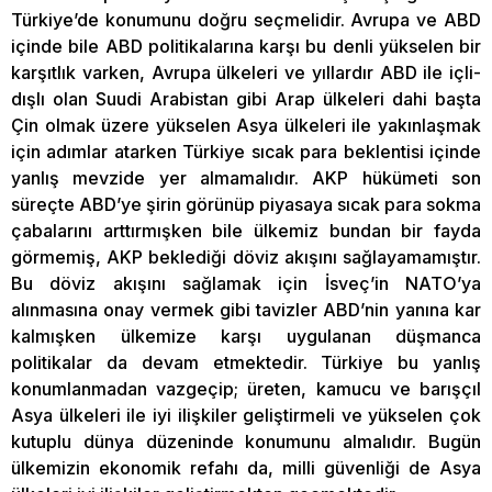
Türkiye’de konumunu doğru seçmelidir. Avrupa ve ABD
içinde bile ABD politikalarına karşı bu denli yükselen bir
karşıtlık varken, Avrupa ülkeleri ve yıllardır ABD ile içli-
dışlı olan Suudi Arabistan gibi Arap ülkeleri dahi başta
Çin olmak üzere yükselen Asya ülkeleri ile yakınlaşmak
için adımlar atarken Türkiye sıcak para beklentisi içinde
yanlış mevzide yer almamalıdır. AKP hükümeti son
süreçte ABD’ye şirin görünüp piyasaya sıcak para sokma
çabalarını arttırmışken bile ülkemiz bundan bir fayda
görmemiş, AKP beklediği döviz akışını sağlayamamıştır.
Bu döviz akışını sağlamak için İsveç’in NATO’ya
alınmasına onay vermek gibi tavizler ABD’nin yanına kar
kalmışken ülkemize karşı uygulanan düşmanca
politikalar da devam etmektedir. Türkiye bu yanlış
konumlanmadan vazgeçip; üreten, kamucu ve barışçıl
Asya ülkeleri ile iyi ilişkiler geliştirmeli ve yükselen çok
kutuplu dünya düzeninde konumunu almalıdır. Bugün
ülkemizin ekonomik refahı da, milli güvenliği de Asya