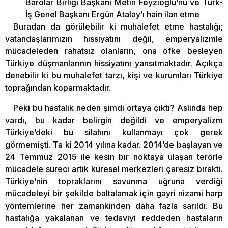
Barolar Birliği Başkanı Metin Feyzioğlu’nu ve Türk-
İş Genel Başkanı Ergün Atalay’ı hain ilan etme
Buradan da görülebilir ki muhalefet etme hastalığı;
vatandaşlarımızın hissiyatını değil, emperyalizmle
mücadeleden rahatsız olanların, ona öfke besleyen
Türkiye düşmanlarının hissiyatını yansıtmaktadır. Açıkça
denebilir ki bu muhalefet tarzı, kişi ve kurumları Türkiye
toprağından koparmaktadır.
Peki bu hastalık neden şimdi ortaya çıktı? Aslında hep
vardı, bu kadar belirgin değildi ve emperyalizm
Türkiye’deki bu silahını kullanmayı çok gerek
görmemişti. Ta ki 2014 yılına kadar. 2014’de başlayan ve
24 Temmuz 2015 ile kesin bir noktaya ulaşan terörle
mücadele süreci artık küresel merkezleri çaresiz bıraktı.
Türkiye’nin topraklarını savunma uğruna verdiği
mücadeleyi bir şekilde baltalamak için gayri nizami harp
yöntemlerine her zamankinden daha fazla sarıldı. Bu
hastalığa yakalanan ve tedaviyi reddeden hastaların