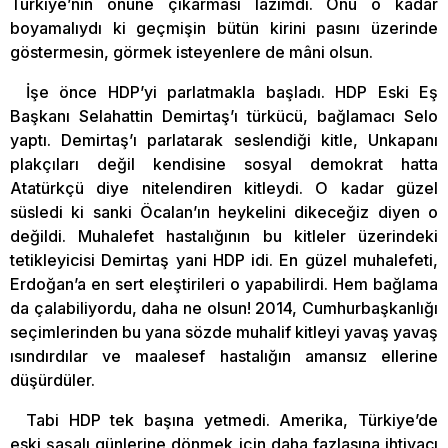
Türkiye’nin önüne çıkarması lazımdı. Onu o kadar
boyamalıydı ki geçmişin bütün kirini pasını üzerinde
göstermesin, görmek isteyenlere de mâni olsun.
İşe önce HDP’yi parlatmakla başladı. HDP Eski Eş
Başkanı Selahattin Demirtaş’ı türkücü, bağlamacı Selo
yaptı. Demirtaş’ı parlatarak seslendiği kitle, Unkapanı
plakçıları değil kendisine sosyal demokrat hatta
Atatürkçü diye nitelendiren kitleydi. O kadar güzel
süsledi ki sanki Öcalan’ın heykelini dikeceğiz diyen o
değildi. Muhalefet hastalığının bu kitleler üzerindeki
tetikleyicisi Demirtaş yani HDP idi. En güzel muhalefeti,
Erdoğan’a en sert eleştirileri o yapabilirdi. Hem bağlama
da çalabiliyordu, daha ne olsun! 2014, Cumhurbaşkanlığı
seçimlerinden bu yana sözde muhalif kitleyi yavaş yavaş
ısındırdılar ve maalesef hastalığın amansız ellerine
düşürdüler.
Tabi HDP tek başına yetmedi. Amerika, Türkiye’de
eski şaşalı günlerine dönmek için daha fazlasına ihtiyacı