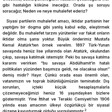
gibi hastalığın köküne ineceğiz. Orada şu soruyu
soracağız; Neden ve neye muhalefet ederiz?
Siyasi partilerin muhalefet amacı, iktidar partisinin her
yaptığını bir dogma gibi yanlış kabul edip, eleştirmek
değildir. Bu muhalefet tarzını yürütenler var fakat onların
iktidar olma şansı yoktur. Büyük önderimiz Mustafa
Kemal Atatürk’ten örnek verelim. 1897 Türk-Yunan
savaşında henüz lise yıllarında olan Atatürk, okulundan
çıkıp, savaşa katılmak istemiştir. Peki bu savaşa katılma
kararını verirken ‘’bu savaşa Abdülhamit’in hatalı
politikaları yüzünden başımıza geldi, ne olacaksa olsun’’
demiş midir? Hayır. Çünkü orada esas önemli olan,
vatanımızın ve toprak bütünlüğümüzün teminatıdır. Dış
sorunları, içteki küçük hesaplaşmalarla
çözemeyeceğimizi henüz 16 yaşındayken bizlere
göstermiştir. Yine İttihat ve Terakki Cemiyeti’nin 1906
yılında esas amacının ülkeyi özgürlükçü bir siyasal
2
düzene kavuşturmak olduğu vurgulanmıştır.