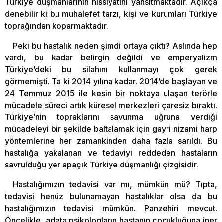
Türkiye düşmanlarının hissiyatını yansıtmaktadır. Açıkça
denebilir ki bu muhalefet tarzı, kişi ve kurumları Türkiye
toprağından koparmaktadır.
Peki bu hastalık neden şimdi ortaya çıktı? Aslında hep
vardı, bu kadar belirgin değildi ve emperyalizm
Türkiye’deki bu silahını kullanmayı çok gerek
görmemişti. Ta ki 2014 yılına kadar. 2014’de başlayan ve
24 Temmuz 2015 ile kesin bir noktaya ulaşan terörle
mücadele süreci artık küresel merkezleri çaresiz bıraktı.
Türkiye’nin topraklarını savunma uğruna verdiği
mücadeleyi bir şekilde baltalamak için gayri nizami harp
yöntemlerine her zamankinden daha fazla sarıldı. Bu
hastalığa yakalanan ve tedaviyi reddeden hastaların
savrulduğu yer apaçık Türkiye düşmanlığı çizgisidir.
Hastalığımızın tedavisi var mı, mümkün mü? Tıpta,
tedavisi henüz bulunamayan hastalıklar olsa da bu
hastalığımızın tedavisi mümkün. Panzehiri mevcut.
Öncelikle, adeta psikologların hastanın çocukluğuna iner