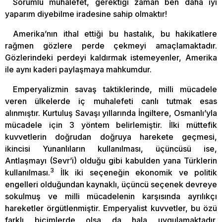
Sorumlu muhalefet, gerektiği zaman ben daha iyi
yaparım diyebilme iradesine sahip olmaktır!
Amerika’nın ithal ettiği bu hastalık, bu hakikatlere
rağmen gözlere perde çekmeyi amaçlamaktadır.
Gözlerindeki perdeyi kaldırmak istemeyenler, Amerika
ile aynı kaderi paylaşmaya mahkumdur.
Emperyalizmin savaş taktiklerinde, milli mücadele
veren ülkelerde iç muhalefeti canlı tutmak esas
alınmıştır. Kurtuluş Savaşı yıllarında İngiltere, Osmanlı’yla
mücadele için 3 yöntem belirlemiştir. İlki müttefik
kuvvetlerin doğrudan doğruya harekete geçmesi,
ikincisi Yunanlıların kullanılması, üçüncüsü ise,
Antlaşmayı (Sevr’i) olduğu gibi kabulden yana Türklerin
3
kullanılması.
İlk iki seçeneğin ekonomik ve politik
engelleri olduğundan kaynaklı, üçüncü seçenek devreye
sokulmuş ve milli mücadelenin karşısında ayrılıkçı
hareketler örgütlenmiştir. Emperyalist kuvvetler, bu özü
farklı biçimlerde olsa da hala uygulamaktadır.