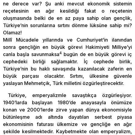
ne derece var? Şu anki mevcut ekonomik sistemin
reçetesinin en ağır kesildiği fakat o reçetenin
oluşmasında belki de en az paya sahip olan gençlik,
Türkiye’nin sorunlarına sırtını dönme lüksüne sahip mi?
Olamaz!
Millî Mücadele yıllarında ve Cumhuriyet’in ilanından
sonra gençliğin en büyük görevi Hakimiyeti Milliye’yi
4
canla başla savunmaksa
bugün de en büyük görevi iç
cephedeki birliği sağlamaktır. İç cephede birlik,
Türkiye’nin bu haklı savaşında kazanılacak zaferin en
büyük parçası olacaktır. Sırtını, ülkesine güvenle
yaslayan Mehmetçik, Türk milletini özgürleştirecektir.
Türkiye, emperyalizmle savaştıkça özgürleşiyor.
1940’larda başlayan 1980’de anayasayla önümüze
konan ve 2000’lerde zirve yapan dünya ekonomisiyle
bütünleşme adı altında dayatılan serbest piyasa
ekonomisinin faturası ülkemize ve gençliğe en ağır
şekilde kesilmektedir. Kaybetmekte olan emperyalizm,