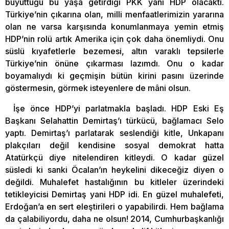
büyüttüğü bu yaşa getirdiği PKK yani HDP olacaktı.
Türkiye’nin çıkarına olan, milli menfaatlerimizin yararına
olan ne varsa karşısında konumlanmaya yemin etmiş
HDP’nin rolü artık Amerika için çok daha önemliydi. Onu
süslü kıyafetlerle bezemesi, altın varaklı tepsilerle
Türkiye’nin önüne çıkarması lazımdı. Onu o kadar
boyamalıydı ki geçmişin bütün kirini pasını üzerinde
göstermesin, görmek isteyenlere de mâni olsun.
İşe önce HDP’yi parlatmakla başladı. HDP Eski Eş
Başkanı Selahattin Demirtaş’ı türkücü, bağlamacı Selo
yaptı. Demirtaş’ı parlatarak seslendiği kitle, Unkapanı
plakçıları değil kendisine sosyal demokrat hatta
Atatürkçü diye nitelendiren kitleydi. O kadar güzel
süsledi ki sanki Öcalan’ın heykelini dikeceğiz diyen o
değildi. Muhalefet hastalığının bu kitleler üzerindeki
tetikleyicisi Demirtaş yani HDP idi. En güzel muhalefeti,
Erdoğan’a en sert eleştirileri o yapabilirdi. Hem bağlama
da çalabiliyordu, daha ne olsun! 2014, Cumhurbaşkanlığı