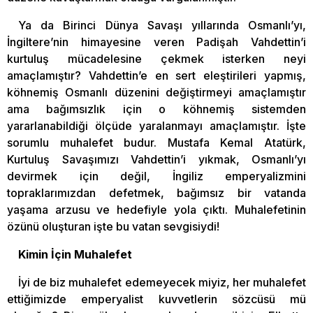
Ya da Birinci Dünya Savaşı yıllarında Osmanlı’yı,
İngiltere’nin himayesine veren Padişah Vahdettin’i
kurtuluş mücadelesine çekmek isterken neyi
amaçlamıştır? Vahdettin’e en sert eleştirileri yapmış,
köhnemiş Osmanlı düzenini değiştirmeyi amaçlamıştır
ama bağımsızlık için o köhnemiş sistemden
yararlanabildiği ölçüde yaralanmayı amaçlamıştır. İşte
sorumlu muhalefet budur. Mustafa Kemal Atatürk,
Kurtuluş Savaşımızı Vahdettin’i yıkmak, Osmanlı’yı
devirmek için değil, İngiliz emperyalizmini
topraklarımızdan defetmek, bağımsız bir vatanda
yaşama arzusu ve hedefiyle yola çıktı. Muhalefetinin
özünü oluşturan işte bu vatan sevgisiydi!
Kimin İçin Muhalefet
İyi de biz muhalefet edemeyecek miyiz, her muhalefet
ettiğimizde emperyalist kuvvetlerin sözcüsü mü