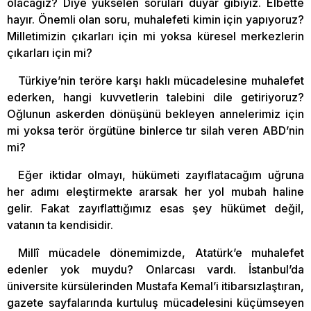
olacağız? Diye yükselen soruları duyar gibiyiz. Elbette
hayır. Önemli olan soru, muhalefeti kimin için yapıyoruz?
Milletimizin çıkarları için mi yoksa küresel merkezlerin
çıkarları için mi?
Türkiye’nin teröre karşı haklı mücadelesine muhalefet
ederken, hangi kuvvetlerin talebini dile getiriyoruz?
Oğlunun askerden dönüşünü bekleyen annelerimiz için
mi yoksa terör örgütüne binlerce tır silah veren ABD’nin
mi?
Eğer iktidar olmayı, hükümeti zayıflatacağım uğruna
her adımı eleştirmekte ararsak her yol mubah haline
gelir. Fakat zayıflattığımız esas şey hükümet değil,
vatanın ta kendisidir.
Millî mücadele dönemimizde, Atatürk’e muhalefet
edenler yok muydu? Onlarcası vardı. İstanbul’da
üniversite kürsülerinden Mustafa Kemal’i itibarsızlaştıran,
gazete sayfalarında kurtuluş mücadelesini küçümseyen