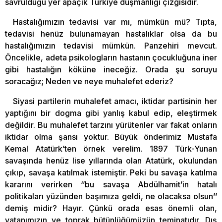
savrulduğu yer apaçık Türkiye düşmanlığı çizgisidir.
Hastalığımızın tedavisi var mı, mümkün mü? Tıpta,
tedavisi henüz bulunamayan hastalıklar olsa da bu
hastalığımızın tedavisi mümkün. Panzehiri mevcut.
Öncelikle, adeta psikologların hastanın çocukluğuna iner
gibi hastalığın köküne ineceğiz. Orada şu soruyu
soracağız; Neden ve neye muhalefet ederiz?
Siyasi partilerin muhalefet amacı, iktidar partisinin her
yaptığını bir dogma gibi yanlış kabul edip, eleştirmek
değildir. Bu muhalefet tarzını yürütenler var fakat onların
iktidar olma şansı yoktur. Büyük önderimiz Mustafa
Kemal Atatürk’ten örnek verelim. 1897 Türk-Yunan
savaşında henüz lise yıllarında olan Atatürk, okulundan
çıkıp, savaşa katılmak istemiştir. Peki bu savaşa katılma
kararını verirken ‘’bu savaşa Abdülhamit’in hatalı
politikaları yüzünden başımıza geldi, ne olacaksa olsun’’
demiş midir? Hayır. Çünkü orada esas önemli olan,
vatanımızın ve toprak bütünlüğümüzün teminatıdır. Dış