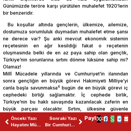
Günümüzde teröre karşı yürütülen muhalefet 1920’lerin
bir benzeridir.
Bu koşullar altında gençlerin, ülkemize, ailemize,
dostumuza sorumluluk duymadan muhalefet etme şansı
ne derece var? Şu anki mevcut ekonomik sistemin
reçetesinin en ağır kesildiği fakat o reçetenin
oluşmasında belki de en az paya sahip olan gençlik,
Türkiye’nin sorunlarına sırtını dönme lüksüne sahip mi?
Olamaz!
Millî Mücadele yıllarında ve Cumhuriyet’in ilanından
sonra gençliğin en büyük görevi Hakimiyeti Milliye’yi
4
canla başla savunmaksa
bugün de en büyük görevi iç
cephedeki birliği sağlamaktır. İç cephede birlik,
Türkiye’nin bu haklı savaşında kazanılacak zaferin en
büyük parçası olacaktır. Sırtını, ülkesine güvenle
yaslayan Mehmetçik, Türk milletini özgürleştirecektir.
Paylaş:
Önceki Yazı
Sonraki Yazı
Hayatını Mücadeleye Adayan Bir Fedai: Hasan Tahsin
Bir Cumhuriyet Kurumu: Diyanet İşleri Başkanlığı
Türkiye, emperyalizmle savaştıkça özgürleşiyor.