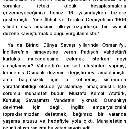
sorunları, içteki küçük hesaplaşmalarla
çözemeyeceğimizi henüz 16 yaşındayken bizlere
göstermiştir. Yine İttihat ve Terakki Cemiyeti’nin 1906
yılında esas amacının ülkeyi özgürlükçü bir siyasal
2
düzene kavuşturmak olduğu vurgulanmıştır.
Ya da Birinci Dünya Savaşı yıllarında Osmanlı’yı,
İngiltere’nin himayesine veren Padişah Vahdettin’i
kurtuluş mücadelesine çekmek isterken neyi
amaçlamıştır? Vahdettin’e en sert eleştirileri yapmış,
köhnemiş Osmanlı düzenini değiştirmeyi amaçlamıştır
ama bağımsızlık için o köhnemiş sistemden
yararlanabildiği ölçüde yaralanmayı amaçlamıştır. İşte
sorumlu muhalefet budur. Mustafa Kemal Atatürk,
Kurtuluş Savaşımızı Vahdettin’i yıkmak, Osmanlı’yı
devirmek için değil, İngiliz emperyalizmini
topraklarımızdan defetmek, bağımsız bir vatanda
yaşama arzusu ve hedefiyle yola çıktı. Muhalefetinin
özünü oluşturan işte bu vatan sevgisiydi!