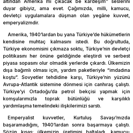
altından Amerika mı çıkacak be kardeşim’’ seslerini
duyar gibiyiz, ama evet. Çağımızda, milli, kamucu,
devletçi uygulamalara düşman olan yegâne kuvvet,
emperyalizmdir.
Amerika, 1940’lardan bu yana Türkiye’de hükümetlerin
kendisine muhtaç kalmasını istedi. Bu doğrultuda,
Türkiye ekonomisini çıkmaza soktu, Türkiye’nin devletçi
politikasını her önüne geldiğinde eleştirdi ve serbest
piyasa sopasını olur olmadık yerlerde çıkardı. Ülkemizin
dışa bağımlı olması için, yardım paketleriyle “imdadına
koştu”. Sovyetler tehdidine karşı, Türkiye’nin yüzünü
Avrupa-Atlantik sistemine dönmesi için canhıraş çalıştı.
Türkiye’yi Ortadoğu’da petrol bekçisi yapmak için
komşularımızla toprak bütünlüğü ve karşılıklı
yardımlaşma temelindeki ilişkilerimizi sarstı.
Emperyalist kuvvetler, Kurtuluş Savaşı’mızda
başaramadığını, 1940’lardan sonra başarmaya çalıştı.
Sözün kısas; ülkemizin üretimini baltaladı, kamucu-