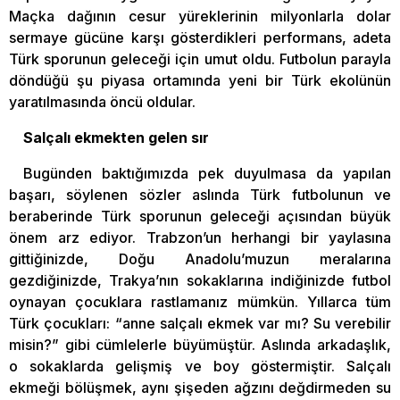
Maçka dağının cesur yüreklerinin milyonlarla dolar
sermaye gücüne karşı gösterdikleri performans, adeta
Türk sporunun geleceği için umut oldu. Futbolun parayla
döndüğü şu piyasa ortamında yeni bir Türk ekolünün
yaratılmasında öncü oldular.
Salçalı ekmekten gelen sır
Bugünden baktığımızda pek duyulmasa da yapılan
başarı, söylenen sözler aslında Türk futbolunun ve
beraberinde Türk sporunun geleceği açısından büyük
önem arz ediyor. Trabzon’un herhangi bir yaylasına
gittiğinizde, Doğu Anadolu’muzun meralarına
gezdiğinizde, Trakya’nın sokaklarına indiğinizde futbol
oynayan çocuklara rastlamanız mümkün. Yıllarca tüm
Türk çocukları: “anne salçalı ekmek var mı? Su verebilir
misin?” gibi cümlelerle büyümüştür. Aslında arkadaşlık,
o sokaklarda gelişmiş ve boy göstermiştir. Salçalı
ekmeği bölüşmek, aynı şişeden ağzını değdirmeden su