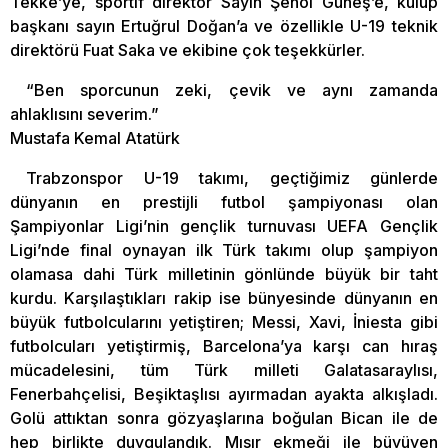
Tekke’ye, sportif direktör Sayın Şenol Güneş’e, kulüp
başkanı sayın Ertuğrul Doğan’a ve özellikle U-19 teknik
direktörü Fuat Saka ve ekibine çok teşekkürler.
“Ben sporcunun zeki, çevik ve aynı zamanda
ahlaklısını severim.”
Mustafa Kemal Atatürk
Trabzonspor U-19 takımı, geçtiğimiz günlerde
dünyanın en prestijli futbol şampiyonası olan
Şampiyonlar Ligi’nin gençlik turnuvası UEFA Gençlik
Ligi’nde final oynayan ilk Türk takımı olup şampiyon
olamasa dahi Türk milletinin gönlünde büyük bir taht
kurdu. Karşılaştıkları rakip ise bünyesinde dünyanın en
büyük futbolcularını yetiştiren; Messi, Xavi, İniesta gibi
futbolcuları yetiştirmiş, Barcelona’ya karşı can hıraş
mücadelesini, tüm Türk milleti Galatasaraylısı,
Fenerbahçelisi, Beşiktaşlısı ayırmadan ayakta alkışladı.
Golü attıktan sonra gözyaşlarına boğulan Bican ile de
hep birlikte duygulandık. Mısır ekmeği ile büyüyen