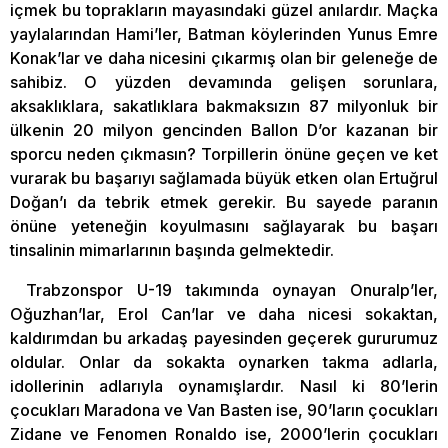
içmek bu toprakların mayasındaki güzel anılardır. Maçka
yaylalarından Hami’ler, Batman köylerinden Yunus Emre
Konak’lar ve daha nicesini çıkarmış olan bir geleneğe de
sahibiz. O yüzden devamında gelişen sorunlara,
aksaklıklara, sakatlıklara bakmaksızın 87 milyonluk bir
ülkenin 20 milyon gencinden Ballon D’or kazanan bir
sporcu neden çıkmasın? Torpillerin önüne geçen ve ket
vurarak bu başarıyı sağlamada büyük etken olan Ertuğrul
Doğan’ı da tebrik etmek gerekir. Bu sayede paranın
önüne yeteneğin koyulmasını sağlayarak bu başarı
tinsalinin mimarlarının başında gelmektedir.
Trabzonspor U-19 takımında oynayan Onuralp’ler,
Oğuzhan’lar, Erol Can’lar ve daha nicesi sokaktan,
kaldırımdan bu arkadaş payesinden geçerek gururumuz
oldular. Onlar da sokakta oynarken takma adlarla,
idollerinin adlarıyla oynamışlardır. Nasıl ki 80’lerin
çocukları Maradona ve Van Basten ise, 90’ların çocukları
Zidane ve Fenomen Ronaldo ise, 2000’lerin çocukları