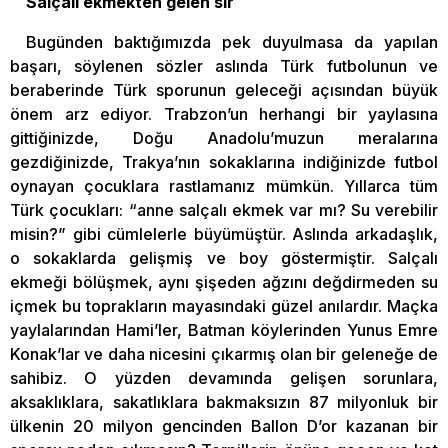
Salçalı ekmekten gelen sır
Bugünden baktığımızda pek duyulmasa da yapılan
başarı, söylenen sözler aslında Türk futbolunun ve
beraberinde Türk sporunun geleceği açısından büyük
önem arz ediyor. Trabzon’un herhangi bir yaylasına
gittiğinizde, Doğu Anadolu’muzun meralarına
gezdiğinizde, Trakya’nın sokaklarına indiğinizde futbol
oynayan çocuklara rastlamanız mümkün. Yıllarca tüm
Türk çocukları: “anne salçalı ekmek var mı? Su verebilir
misin?” gibi cümlelerle büyümüştür. Aslında arkadaşlık,
o sokaklarda gelişmiş ve boy göstermiştir. Salçalı
ekmeği bölüşmek, aynı şişeden ağzını değdirmeden su
içmek bu toprakların mayasındaki güzel anılardır. Maçka
yaylalarından Hami’ler, Batman köylerinden Yunus Emre
Konak’lar ve daha nicesini çıkarmış olan bir geleneğe de
sahibiz. O yüzden devamında gelişen sorunlara,
aksaklıklara, sakatlıklara bakmaksızın 87 milyonluk bir
ülkenin 20 milyon gencinden Ballon D’or kazanan bir