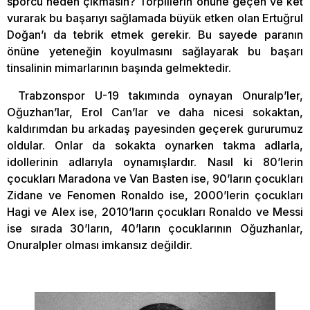
sporcu neden çıkmasın? Torpillerin önüne geçen ve ket
vurarak bu başarıyı sağlamada büyük etken olan Ertuğrul
Doğan’ı da tebrik etmek gerekir. Bu sayede paranın
önüne yeteneğin koyulmasını sağlayarak bu başarı
tinsalinin mimarlarının başında gelmektedir.
Trabzonspor U-19 takımında oynayan Onuralp’ler,
Oğuzhan’lar, Erol Can’lar ve daha nicesi sokaktan,
kaldırımdan bu arkadaş payesinden geçerek gururumuz
oldular. Onlar da sokakta oynarken takma adlarla,
idollerinin adlarıyla oynamışlardır. Nasıl ki 80’lerin
çocukları Maradona ve Van Basten ise, 90’ların çocukları
Zidane ve Fenomen Ronaldo ise, 2000’lerin çocukları
Hagi ve Alex ise, 2010’ların çocukları Ronaldo ve Messi
ise sırada 30’ların, 40’ların çocuklarının Oğuzhanlar,
Onuralpler olması imkansız değildir.