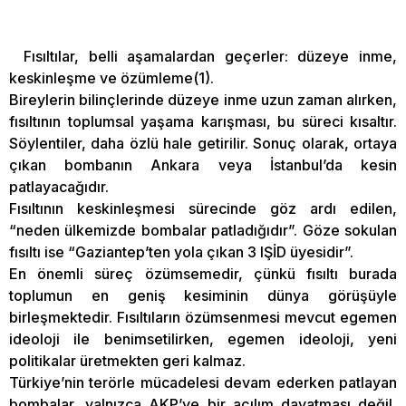
Fısıltılar, belli aşamalardan geçerler: düzeye inme,
keskinleşme ve özümleme(1).
Bireylerin bilinçlerinde düzeye inme uzun zaman alırken,
fısıltının toplumsal yaşama karışması, bu süreci kısaltır.
Söylentiler, daha özlü hale getirilir. Sonuç olarak, ortaya
çıkan bombanın Ankara veya İstanbul’da kesin
patlayacağıdır.
Fısıltının keskinleşmesi sürecinde göz ardı edilen,
“neden ülkemizde bombalar patladığıdır”. Göze sokulan
fısıltı ise “Gaziantep’ten yola çıkan 3 IŞİD üyesidir”.
En önemli süreç özümsemedir, çünkü fısıltı burada
toplumun en geniş kesiminin dünya görüşüyle
birleşmektedir. Fısıltıların özümsenmesi mevcut egemen
ideoloji ile benimsetilirken, egemen ideoloji, yeni
politikalar üretmekten geri kalmaz.
Türkiye’nin terörle mücadelesi devam ederken patlayan
bombalar, yalnızca AKP’ye bir açılım dayatması değil,