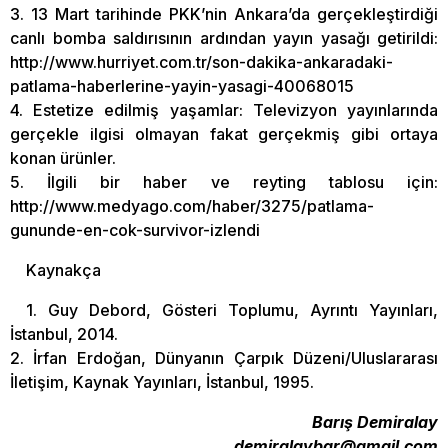
3. 13 Mart tarihinde PKK’nin Ankara’da gerçekleştirdiği
canlı bomba saldırısının ardından yayın yasağı getirildi:
http://www.hurriyet.com.tr/son-dakika-ankaradaki-
patlama-haberlerine-yayin-yasagi-40068015
4. Estetize edilmiş yaşamlar: Televizyon yayınlarında
gerçekle ilgisi olmayan fakat gerçekmiş gibi ortaya
konan ürünler.
5. İlgili bir haber ve reyting tablosu için:
http://www.medyago.com/haber/3275/patlama-
gununde-en-cok-survivor-izlendi
Kaynakça
1. Guy Debord, Gösteri Toplumu, Ayrıntı Yayınları,
İstanbul, 2014.
2. İrfan Erdoğan, Dünyanın Çarpık Düzeni/Uluslararası
İletişim, Kaynak Yayınları, İstanbul, 1995.
Barış Demiralay
demiralaybar@gmail.com