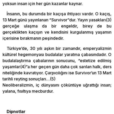
yoksun insan için her gün kazanlar kaynar.
İnsanın, bu durumda bir kaçışa ihtiyacı vardır. O kaçış,
13 Mart günü yayınlanan “Survivor”dur. Yayın yasakları(3)
gerçeğe ulaşma da bir engeldir, birey de bu
gerçeklikten kaçışın ve kendisini kurgulanmış yaşamın
içerisine bırakmanın peşindedir.
Türkiye’de, 30 yılı aşkın bir zamandır, emperyalizmin
kültürel hegemonyası budalalar yaratma çabasındadır. O
budalalaştırma çabalarının sonucunu, “estetize edilmiş
yaşamlar(4)”a her geçen gün daha çok sarılan halk, ders
niteliğinde kavratıyor. Çarpıcılığını ise Survivor’un 13 Mart
tarihli reyting sonuçları…(5)
Neoliberalizmin, iç dünyasını çöküntüye uğrattığı insan;
yalana, fısıltıya mecburdur.
Dipnotlar