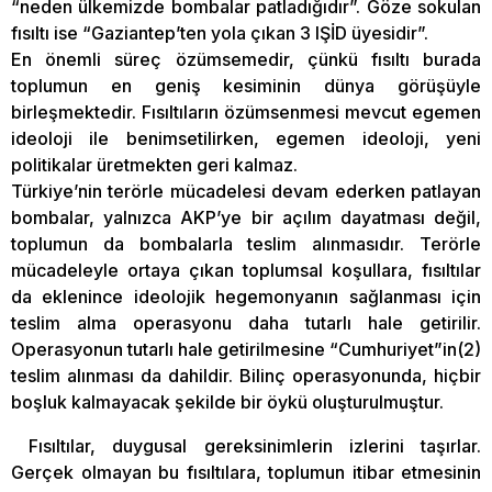
“neden ülkemizde bombalar patladığıdır”. Göze sokulan
fısıltı ise “Gaziantep’ten yola çıkan 3 IŞİD üyesidir”.
En önemli süreç özümsemedir, çünkü fısıltı burada
toplumun en geniş kesiminin dünya görüşüyle
birleşmektedir. Fısıltıların özümsenmesi mevcut egemen
ideoloji ile benimsetilirken, egemen ideoloji, yeni
politikalar üretmekten geri kalmaz.
Türkiye’nin terörle mücadelesi devam ederken patlayan
bombalar, yalnızca AKP’ye bir açılım dayatması değil,
toplumun da bombalarla teslim alınmasıdır. Terörle
mücadeleyle ortaya çıkan toplumsal koşullara, fısıltılar
da eklenince ideolojik hegemonyanın sağlanması için
teslim alma operasyonu daha tutarlı hale getirilir.
Operasyonun tutarlı hale getirilmesine “Cumhuriyet”in(2)
teslim alınması da dahildir. Bilinç operasyonunda, hiçbir
boşluk kalmayacak şekilde bir öykü oluşturulmuştur.
Fısıltılar, duygusal gereksinimlerin izlerini taşırlar.
Gerçek olmayan bu fısıltılara, toplumun itibar etmesinin