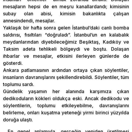
mesajların hepsi de en meşru kanallardandı; kimisinin
subay olan abisi, kimisin bakanlıkta çalışan
annesindendi, mesajlar.
Yaklaşık bir hafta sonra gelen İstanbul’daki canlı bomba
saldırısı, fısıltıları “doğruladı”. İstanbul’un en kalabalık
meydanlarından diyebileceğimiz Beşiktaş, Kadıköy ve
Taksim adeta tehlikeli bölgeydi ve boştu. Dolaşan
ihbarlar ve mesajlar, etkisini ilerleyen günlerde de
gösterdi.
Ankara patlamasının ardından ortaya çıkan söylentiler,
insanların davranışlarını şekillendirebildi. Söylentiler, tüm
toplumu sardı.
Gündelik yaşamın her alanında karşımıza çıkan
dedikoduların kökleri oldukça eski. Ancak dedikodu ve
söylentilerin, toplumu etkileyebilme, davranışlarını
belirleme, onları kuşatma yeteneği yirmi birinci yüzyılda
doruğa ulaştı.
En genel anlamıyla, gerçeğin yeniden üretilmesi