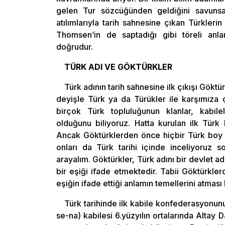
gelen Tur sözcüğünden geldiğini savuns
atılımlarıyla tarih sahnesine çıkan Türkler
Thomsen’in de saptadığı gibi töreli an
doğrudur.
TÜRK ADI VE GÖKTÜRKLER
Türk adının tarih sahnesine ilk çıkışı Göktü
deyişle Türk ya da Türükler ile karşımıza 
birçok Türk topluluğunun klanlar, kabil
olduğunu biliyoruz. Hatta kurulan ilk Türk
Ancak Göktürklerden önce hiçbir Türk boy y
onları da Türk tarihi içinde inceliyoruz s
arayalım. Göktürkler, Türk adını bir devlet a
bir eşiği ifade etmektedir. Tabii Göktürkler
eşiğin ifade ettiği anlamın temellerini atmas
Türk tarihinde ilk kabile konfederasyonunu
se-na) kabilesi 6.yüzyılın ortalarında Altay 