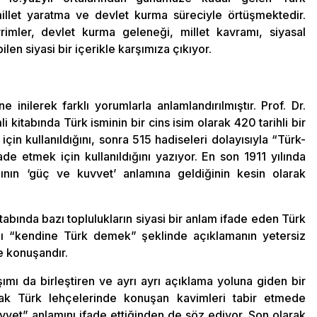
millet yaratma ve devlet kurma süreciyle örtüşmektedir.
imler, devlet kurma geleneği, millet kavramı, siyasal
en siyasi bir içerikle karşımıza çıkıyor.
e inilerek farklı yorumlarla anlamlandırılmıştır. Prof. Dr.
 kitabında Türk isminin bir cins isim olarak 420 tarihli bir
çin kullanıldığını, sonra 515 hadiseleri dolayısıyla “Türk-
de etmek için kullanıldığını yazıyor. En son 1911 yılında
nın ‘güç ve kuvvet’ anlamına geldiğinin kesin olarak
itabında bazı toplulukların siyasi bir anlam ifade eden Türk
ını “kendine Türk demek” şeklinde açıklamanın yetersiz
e konuşandır.
şımı da birleştiren ve ayrı ayrı açıklama yoluna giden bir
cak Türk lehçelerinde konuşan kavimleri tabir etmede
uvvet” anlamını ifade ettiğinden de söz ediyor. Son olarak