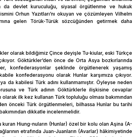
a da devlet kuruculuğu, siyasal örgütlenme ve hukuk
in ismini Orhun Yazıtları’nı okuyan ve çözümleyen Vilhelm
lamına gelen Törük-Türük sözcüğünden getirmek daha
rkler olarak bildiğimiz Çince deyişle Tu-kiular, eski Türkçe
çıkıyor. Göktürkler’den önce de Orta Asya bozkırlarında
eler, konfederasyonlar şeklinde örgütlenerek yaşamış
 kabile konfederasyonu olarak Hunlar karşımıza çıkıyor.
a da kabilesi Türk adını kullanmamıştır. Öyleyse neden
orusuna ve Türk adının Göktürklerle ilişkisine cevaplar
dı olarak ilk kez kullanan Türk topluluğu olması bakımından
den önceki Türk örgütlenmeleri, bilhassa Hunlar bu tarihi
ı bakımından dikkatle incelenmelidir.
 kuran Hiung-nuların (Hunlar) özel bir kolu olan Aşina (A-
Dağlarının etrafında Juan-Juanların (Avarlar) hâkimiyetinde