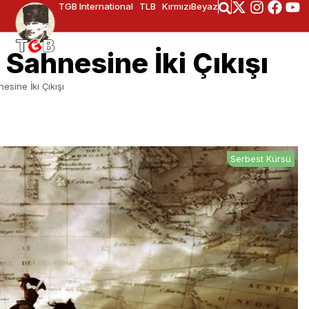
TGB International
TLB
KırmızıBeyaz
 Sahnesine İki Çıkışı
esine İki Çıkışı
Serbest Kürsü