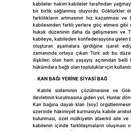
kabileler hakim kabileler tarafından yağma
bir birlik sağlanmış oluyordu. Göktürkler 
farklılıkların artmasının hız kazanması ve
kabilesinden farklı yerlere göç etmesi gibi d
hukuk düzeninin daha da gelişmesini ve Tür
kabileye, kabileden konfederasyona gelen b
oluşturan aşamalara girdiğine işaret ed
zamanında ortaya çıkan Türk adı bu düzen
ilişkileri olan hem yaşayış açısından bell
hükümdara bağlı olan topluluklar için kullanıl
KAN BAĞI YERİNE SİYASİ BAĞ
Kabile sisteminin çözülmesine ve Gökt
devletinin kurulmasına giden yol, Hunlar d
Kan bağına dayalı klan (soy) örgütlenmesin
üzerinde hâkimiyet kurmasıyla kabile aristokr
bulunması, özel mülkiyetin ataerkil aile v
kabilenin içinde farklılaşmaların oluşması 