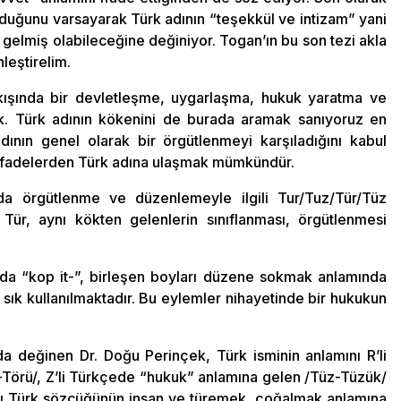
i olduğunu varsayarak Türk adının “teşekkül ve intizam” yani
gelmiş olabileceğine değiniyor. Togan’ın bu son tezi akla
leştirelim.
çıkışında bir devletleşme, uygarlaşma, hukuk yaratma ve
k. Türk adının kökenini de burada aramak sanıyoruz en
adının genel olarak bir örgütlenmeyi karşıladığını kabul
 ifadelerden Türk adına ulaşmak mümkündür.
a örgütlenme ve düzenlemeyle ilgili Tur/Tuz/Tür/Tüz
. Tür, aynı kökten gelenlerin sınıflanması, örgütlenmesi
nda “kop it-”, birleşen boyları düzene sokmak anlamında
ık sık kullanılmaktadır. Bu eylemler nihayetinde bir hukukun
da değinen Dr. Doğu Perinçek, Türk isminin anlamını R’li
örü/, Z’li Türkçede “hukuk” anlamına gelen /Tüz-Tüzük/
ları Türk sözcüğünün insan ve türemek, çoğalmak anlamına