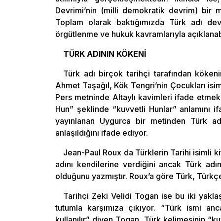
Devrimi’nin (milli demokratik devrim) bir 
Toplam olarak baktığımızda Türk adı devr
örgütlenme ve hukuk kavramlarıyla açıklanabil
TÜRK ADININ KÖKENİ
Türk adı birçok tarihçi tarafından kökenin
Ahmet Taşağıl, Kök Tengri’nin Çocukları isimli
Pers metninde Altaylı kavimleri ifade etmek i
Hun” şeklinde “kuvvetli Hunlar” anlamını ifa
yayınlanan Uygurca bir metinden Türk adı
anlaşıldığını ifade ediyor.
Jean-Paul Roux da Türklerin Tarihi isimli k
adını kendilerine verdiğini ancak Türk ad
olduğunu yazmıştır. Roux’a göre Türk, Türkç
Tarihçi Zeki Velidi Togan ise bu iki yakla
tutumla karşımıza çıkıyor. “Türk ismi an
kullanılır” diyen Togan, Türk kelimesinin “k