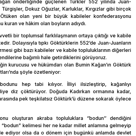
ağan önderliğinde güçlenen Türkler 552 yılında Juan-
r. Türgişler, Dokuz Oğuzlar, Karluklar, Kırgızlar gibi birçok
 Ötüken olan yeni bir büyük kabileler konfederasyonu
u kuran ve hâkim olan boyların adıydı.
vetli bir toplumsal farklılaşmanın ortaya çıktığı ve kabile
dir. Dolayısıyla tıpkı Göktürklerin 552’de Juan-Juanların
esi gibi bazı kabileler ve kabile topluluklarının diğerleri
ndilerine bağımlı hale getirdiklerini görüyoruz.
rliğin kurucusu ve hükümdarı olan Bumin Kağan’ın Göktürk
ları’nda şöyle özetleniyor:
unu hep tabi kılıyor. İlliyi ilsizleştirip, kağanlıyı
izliye diz çöktürüyor. Doğuda Kadırkan ormanına kadar,
 arasında pek teşkilatsız Göktürk’ü düzene sokarak öylece
onu oluşturan akraba topluluklara ‘’bodun’’ dendiğini
den “bodun” kelimesi her ne kadar millet anlamına gelmeyip
ifade ediyor olsa da o dönem için bugünkü anlamda devlet