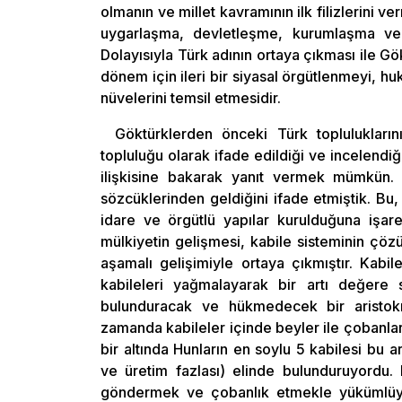
olmanın ve millet kavramının ilk filizlerini
uygarlaşma, devletleşme, kurumlaşma ve b
Dolayısıyla Türk adının ortaya çıkması ile Gök
dönem için ileri bir siyasal örgütlenmeyi, h
nüvelerini temsil etmesidir.
Göktürklerden önceki Türk toplulukları
topluluğu olarak ifade edildiği ve incelendi
ilişkisine bakarak yanıt vermek mümkün.
sözcüklerinden geldiğini ifade etmiştik. Bu, 
idare ve örgütlü yapılar kurulduğuna işa
mülkiyetin gelişmesi, kabile sisteminin çözül
aşamalı gelişimiyle ortaya çıkmıştır. Kabil
kabileleri yağmalayarak bir artı değere
bulunduracak ve hükmedecek bir aristokra
zamanda kabileler içinde beyler ile çobanlar
bir altında Hunların en soylu 5 kabilesi bu a
ve üretim fazlası) elinde bulunduruyordu. 
göndermek ve çobanlık etmekle yükümlüydü. 