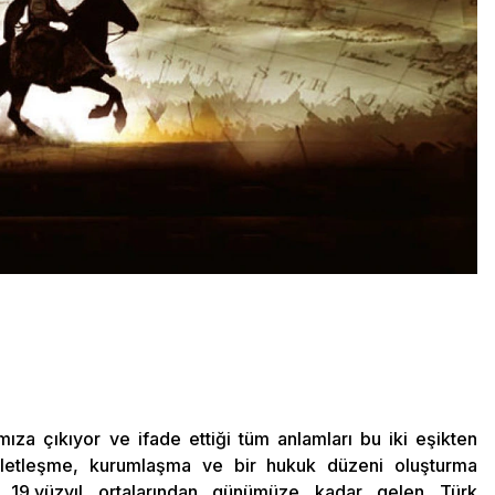
mıza çıkıyor ve ifade ettiği tüm anlamları bu iki eşikten
devletleşme, kurumlaşma ve bir hukuk düzeni oluşturma
se; 19.yüzyıl ortalarından günümüze kadar gelen Türk