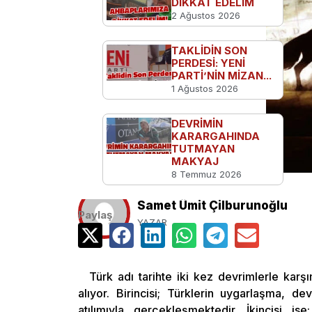
DİKKAT EDELİM
2 Ağustos 2026
TAKLİDİN SON
PERDESİ: YENİ
PARTİ’NİN MİZAN...
1 Ağustos 2026
DEVRİMİN
KARARGAHINDA
TUTMAYAN
MAKYAJ
8 Temmuz 2026
Samet Ümit Çilburunoğlu
Paylaş
YAZAR
Türk adı tarihte iki kez devrimlerle karşı
alıyor. Birincisi; Türklerin uygarlaşma, 
atılımıyla gerçekleşmektedir. İkincisi i