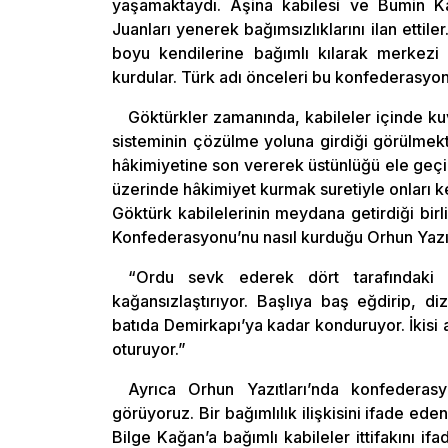
yaşamaktaydı. Aşina kabilesi ve Bumin K
Juanları yenerek bağımsızlıklarını ilan ettile
boyu kendilerine bağımlı kılarak merkezi
kurdular. Türk adı önceleri bu konfederasyon
Göktürkler zamanında, kabileler içinde kuv
sisteminin çözülme yoluna girdiği görülmekte
hâkimiyetine son vererek üstünlüğü ele geçirm
üzerinde hâkimiyet kurmak suretiyle onları ke
Göktürk kabilelerinin meydana getirdiği bi
Konfederasyonu’nu nasıl kurduğu Orhun Yazıt
“Ordu sevk ederek dört tarafındaki bod
kağansızlaştırıyor. Başlıya baş eğdirip, d
batıda Demirkapı’ya kadar konduruyor. İkisi
oturuyor.”
Ayrıca Orhun Yazıtları’nda konfederasy
görüyoruz. Bir bağımlılık ilişkisini ifade e
Bilge Kağan’a bağımlı kabileler ittifakını 