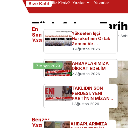
Biz Kimiz?
Yazılar
Yazarlar
Bize Katıl
Türk Adının Tarih
En
Yükselen İşçi
Son
Ana Sayfa
Serbest Kürsü
Türk Adının Tarih Sahn
Hareketinin Ortak
Yazılanlar
Zemini Ve ...
8 Ağustos 2026
AHBAPLARIMIZA
7 Mayıs 2020
DİKKAT EDELİM
2 Ağustos 2026
TAKLİDİN SON
PERDESİ: YENİ
PARTİ’NİN MİZAN...
1 Ağustos 2026
Benzer
AHBAPLARIMIZA
Yazılar