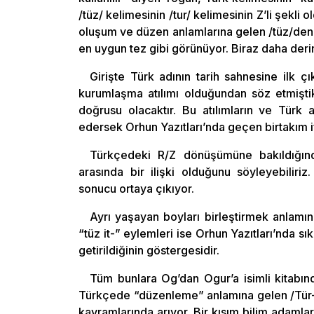
/tüz/ kelimesinin /tur/ kelimesinin Z’li şekl
oluşum ve düzen anlamlarına gelen /tüz/den 
en uygun tez gibi görünüyor. Biraz daha derin
Girişte Türk adının tarih sahnesine ilk 
kurumlaşma atılımı olduğundan söz etmişti
doğrusu olacaktır. Bu atılımların ve Türk 
edersek Orhun Yazıtları’nda geçen birtakım
Türkçedeki R/Z dönüşümüne bakıldığınd
arasında bir ilişki olduğunu söyleyebiliriz
sonucu ortaya çıkıyor.
Ayrı yaşayan boyları birleştirmek anlamı
“tüz it-” eylemleri ise Orhun Yazıtları’nda s
getirildiğinin göstergesidir.
Tüm bunlara Og’dan Ogur’a isimli kitabın
Türkçede “düzenleme” anlamına gelen /Tür-T
kavramlarında arıyor. Bir kısım bilim adam