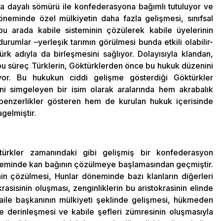
ya dayalı sömürü ile konfederasyona bağımlı tutuluyor ve
döneminde özel mülkiyetin daha fazla gelişmesi, sınıfsal
 bu arada kabile sisteminin çözülerek kabile üyelerinin
urumlar –yerleşik tarımın görülmesi bunda etkili olabilir-
k adıyla da birleşmesini sağlıyor. Dolayısıyla klandan,
u süreç Türklerin, Göktürklerden önce bu hukuk düzenini
iyor. Bu hukukun ciddi gelişme gösterdiği Göktürkler
i simgeleyen bir isim olarak aralarında hem akrabalık
i benzerlikler gösteren hem de kurulan hukuk içerisinde
agelmiştir.
ürkler zamanındaki gibi gelişmiş bir konfederasyon
öneminde kan bağının çözülmeye başlamasından geçmiştir.
in çözülmesi, Hunlar döneminde bazı klanların diğerleri
asisinin oluşması, zenginliklerin bu aristokrasinin elinde
e aile başkanının mülkiyeti şeklinde gelişmesi, hükmeden
ve derinleşmesi ve kabile şefleri zümresinin oluşmasıyla