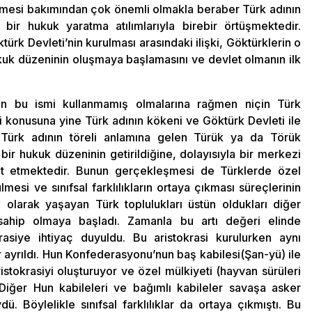
 vermesi bakımından çok önemli olmakla beraber Türk adının
ir hukuk yaratma atılımlarıyla birebir örtüşmektedir.
türk Devleti’nin kurulması arasındaki ilişki, Göktürklerin o
ukuk düzeninin oluşmaya başlamasını ve devlet olmanın ilk
nın bu ismi kullanmamış olmalarına rağmen niçin Türk
ği konusuna yine Türk adının kökeni ve Göktürk Devleti ile
 Türk adının töreli anlamına gelen Türük ya da Törük
bir hukuk düzeninin getirildiğine, dolayısıyla bir merkezi
ret etmektedir. Bunun gerçekleşmesi de Türklerde özel
mesi ve sınıfsal farklılıkların ortaya çıkması süreçlerinin
e olarak yaşayan Türk toplulukları üstün oldukları diğer
 sahip olmaya başladı. Zamanla bu artı değeri elinde
siye ihtiyaç duyuldu. Bu aristokrasi kurulurken aynı
 ayrıldı. Hun Konfederasyonu’nun baş kabilesi(Şan-yü) ile
ristokrasiyi oluşturuyor ve özel mülkiyeti (hayvan sürüleri
Diğer Hun kabileleri ve bağımlı kabileler savaşa asker
Böylelikle sınıfsal farklılıklar da ortaya çıkmıştı. Bu