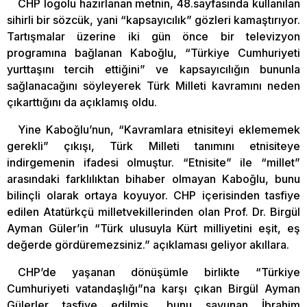
CHP logolu hazırlanan metnin, 48.sayfasında kullanılan
sihirli bir sözcük, yani “kapsayıcılık” gözleri kamaştırıyor.
Tartışmalar üzerine iki gün önce bir televizyon
programına bağlanan Kaboğlu, “Türkiye Cumhuriyeti
yurttaşını tercih ettiğini” ve kapsayıcılığın bununla
sağlanacağını söyleyerek Türk Milleti kavramını neden
çıkarttığını da açıklamış oldu.
Yine Kaboğlu’nun, “Kavramlara etnisiteyi eklememek
gerekli” çıkışı, Türk Milleti tanımını etnisiteye
indirgemenin ifadesi olmuştur. “Etnisite” ile “millet”
arasındaki farklılıktan bihaber olmayan Kaboğlu, bunu
bilinçli olarak ortaya koyuyor. CHP içerisinden tasfiye
edilen Atatürkçü milletvekillerinden olan Prof. Dr. Birgül
Ayman Güler’in “Türk ulusuyla Kürt milliyetini eşit, eş
değerde gördüremezsiniz.” açıklaması geliyor akıllara.
CHP’de yaşanan dönüşümle birlikte “Türkiye
Cumhuriyeti vatandaşlığı”na karşı çıkan Birgül Ayman
Gülerler tasfiye edilmiş, bunu savunan İbrahim