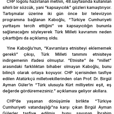
CHP logolu hazırlanan metnin, 48.sayfasında kullanılan
sihirli bir sözcük, yani “kapsayıcılık” gözleri kamaştırıyor.
Tartışmalar üzerine iki gün önce bir televizyon
programına bağlanan Kaboğlu, “Türkiye Cumhuriyeti
yurttaşını tercih ettiğini” ve kapsayıcılığın bununla
sağlanacağını söyleyerek Türk Milleti kavramını neden
çıkarttığını da açıklamış oldu.
Yine Kaboğlu’nun, “Kavramlara etnisiteyi eklememek
gerekli” çıkışı, Türk Milleti tanımını etnisiteye
indirgemenin ifadesi olmuştur. “Etnisite” ile “millet”
arasındaki farklılıktan bihaber olmayan Kaboğlu, bunu
bilinçli olarak ortaya koyuyor. CHP içerisinden tasfiye
edilen Atatürkçü milletvekillerinden olan Prof. Dr. Birgül
Ayman Güler’in “Türk ulusuyla Kürt milliyetini eşit, eş
değerde gördüremezsiniz.” açıklaması geliyor akıllara.
CHP’de yaşanan dönüşümle birlikte “Türkiye
Cumhuriyeti vatandaşlığı”na karşı çıkan Birgül Ayman
Gülerler tasfiye edilmiş, bunu savunan İbrahim