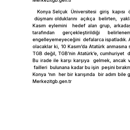
Merkezitgb.gen.tr
Konya Selçuk Üniversitesi giriş kapısı
düşmanı olduklarını açıkça belirten, yakla
Kasım eylemini hedef alan grup, arkadaşl
tarafından gerçekleştirildiği belirlen
engelleyemeyeceğini defalarca ispatladık. A
olacaklar ki, 10 Kasım’da Atatürk anmasına s
TGB değil, TGB’nin Atatürk’e, cumhuriyet de
Bu irade ile karşı karşıya gelmek, ancak va
failleri bulunana kadar bu işin peşini bıra
Konya ‘nın her bir karışında bir adım bi
Merkezitgb.gen.tr