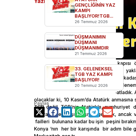
Yazılar
GENÇLİĞİNİN YAZ
KAMPI
BAŞLIYOR!TGB...
26 Temmuz 2026
DÜŞMANIMIN
DÜŞMANI
DÜŞMANIMDIR
21 Temmuz 2026
Konya Selçuk Üniversitesi giriş kapısı
33. GELENEKSEL
düşmanı olduklarını açıkça belirten, yakla
TGB YAZ KAMPI
Kasım eylemini hedef alan grup, arkadaşl
BAŞLIYOR!
tarafından gerçekleştirildiği belirlen
20 Temmuz 2026
engelleyemeyeceğini defalarca ispatladık. A
olacaklar ki, 10 Kasım’da Atatürk anmasına s
Paylaş
TGB değil, TGB’nin Atatürk’e, cumhuriyet de
Bu irade ile karşı karşıya gelmek, ancak va
failleri bulunana kadar bu işin peşini bıra
Konya ‘nın her bir karışında bir adım bi