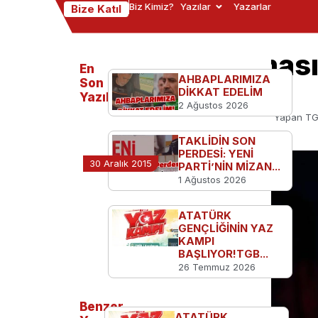
Biz Kimiz?
Yazılar
Yazarlar
Bize Katıl
10 Kasım Anması 
En
AHBAPLARIMIZA
Saldırı!
Son
DİKKAT EDELİM
Yazılanlar
2 Ağustos 2026
Ana Sayfa
TGB'den
10 Kasım Anması Yapan TGB’l
TAKLİDİN SON
PERDESİ: YENİ
30 Aralık 2015
PARTİ’NİN MİZAN...
1 Ağustos 2026
ATATÜRK
GENÇLİĞİNİN YAZ
KAMPI
BAŞLIYOR!TGB...
26 Temmuz 2026
Benzer
ATATÜRK