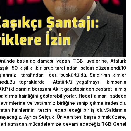
 önünde basın açıklaması yapan TGB üyelerine, Atatürk
şık 50 kişilik bir grup tarafından saldırı düzenlendi.10
arımız tarafından geri püskürtüldü. Saldırının kimler
emedi.Bu topraklarda Atatürk’ü yaşatmayı kimsenin
KP iktidarının borazanı Ak-it gazetesinden cesaret almış
aldırma hainliğini gösterebiliyorlar. Hedef alınan sadece
vrimlerine ve vatanımız birliğine sahip çıkma iradesidir.
tan hainlerinin tercih edebileceği bir iş olur.Saldırının
kmayacağız. Ayrıca Selçuk Üniversitesi başta olmak üzere,
le geri atmadan mücadelemize devam edeceğiz.TGB Genel