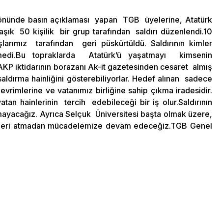
 önünde basın açıklaması yapan TGB üyelerine, Atatürk
şık 50 kişilik bir grup tarafından saldırı düzenlendi.10
arımız tarafından geri püskürtüldü. Saldırının kimler
emedi.Bu topraklarda Atatürk’ü yaşatmayı kimsenin
KP iktidarının borazanı Ak-it gazetesinden cesaret almış
aldırma hainliğini gösterebiliyorlar. Hedef alınan sadece
vrimlerine ve vatanımız birliğine sahip çıkma iradesidir.
tan hainlerinin tercih edebileceği bir iş olur.Saldırının
kmayacağız. Ayrıca Selçuk Üniversitesi başta olmak üzere,
le geri atmadan mücadelemize devam edeceğiz.TGB Genel