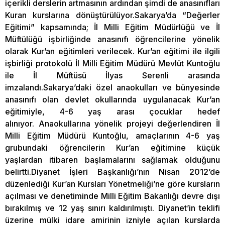
içerikli derslerin artmasının ardından şimdi de anasınıfları
Kuran kurslarına dönüştürülüyor.Sakarya’da “Değerler
Eğitimi” kapsamında; İl Milli Eğitim Müdürlüğü ve İl
Müftülüğü işbirliğinde anasınıfı öğrencilerine yönelik
olarak Kur’an eğitimleri verilecek. Kur’an eğitimi ile ilgili
işbirliği protokolü İl Milli Eğitim Müdürü Mevlüt Kuntoğlu
ile İl Müftüsü İlyas Serenli arasında
imzalandı.Sakarya’daki özel anaokulları ve bünyesinde
anasınıfı olan devlet okullarında uygulanacak Kur’an
eğitimiyle, 4-6 yaş arası çocuklar hedef
alınıyor. Anaokullarına yönelik projeyi değerlendiren İl
Milli Eğitim Müdürü Kuntoğlu, amaçlarının 4-6 yaş
grubundaki öğrencilerin Kur’an eğitimine küçük
yaşlardan itibaren başlamalarını sağlamak olduğunu
belirtti.Diyanet İşleri Başkanlığı’nın Nisan 2012’de
düzenlediği Kur’an Kursları Yönetmeliği’ne göre kursların
açılması ve denetiminde Milli Eğitim Bakanlığı devre dışı
bırakılmış ve 12 yaş sınırı kaldırılmıştı. Diyanet’in teklifi
üzerine mülki idare amirinin izniyle açılan kurslarda