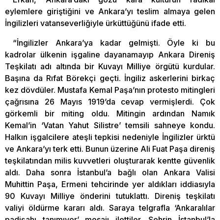
eylemlere giriştiğini ve Ankara’yı teslim almaya gelen
İngilizleri vatanseverliğiyle ürküttüğünü ifade etti.
“İngilizler Ankara’ya kadar gelmişti. Öyle ki bu
kadrolar ülkenin işgaline dayanamayıp Ankara Direniş
Teşkilatı adı altında bir Kuvayı Milliye örgütü kurdular.
Başına da Rıfat Börekçi geçti. İngiliz askerlerini birkaç
kez dövdüler. Mustafa Kemal Paşa’nın protesto mitingleri
çağrısına 26 Mayıs 1919’da cevap vermişlerdi. Çok
görkemli bir miting oldu. Mitingin ardından Namık
Kemal’in ‘Vatan Yahut Silistre’ temsili sahneye kondu.
Halkın işgalcilere ateşli tepkisi nedeniyle İngilizler ürktü
ve Ankara’yı terk etti. Bunun üzerine Ali Fuat Paşa direniş
teşkilatından milis kuvvetleri oluşturarak kentte güvenlik
aldı. Daha sonra İstanbul’a bağlı olan Ankara Valisi
Muhittin Paşa, Ermeni tehcirinde yer aldıkları iddiasıyla
90 Kuvayı Milliye önderini tutuklattı. Direniş teşkilatı
valiyi öldürme kararı aldı. Saraya telgrafla ‘Ankaralılar
padişahı tanımıyor’ mesajı ilettiler. Şehrin İstanbul’la