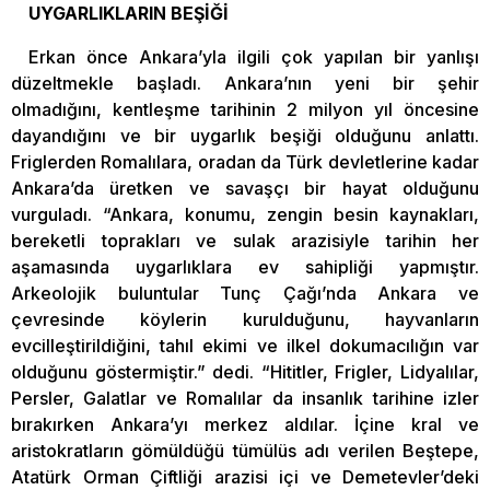
UYGARLIKLARIN BEŞİĞİ
Erkan önce Ankara’yla ilgili çok yapılan bir yanlışı
düzeltmekle başladı. Ankara’nın yeni bir şehir
olmadığını, kentleşme tarihinin 2 milyon yıl öncesine
dayandığını ve bir uygarlık beşiği olduğunu anlattı.
Friglerden Romalılara, oradan da Türk devletlerine kadar
Ankara’da üretken ve savaşçı bir hayat olduğunu
vurguladı. “Ankara, konumu, zengin besin kaynakları,
bereketli toprakları ve sulak arazisiyle tarihin her
aşamasında uygarlıklara ev sahipliği yapmıştır.
Arkeolojik buluntular Tunç Çağı’nda Ankara ve
çevresinde köylerin kurulduğunu, hayvanların
evcilleştirildiğini, tahıl ekimi ve ilkel dokumacılığın var
olduğunu göstermiştir.” dedi. “Hititler, Frigler, Lidyalılar,
Persler, Galatlar ve Romalılar da insanlık tarihine izler
bırakırken Ankara’yı merkez aldılar. İçine kral ve
aristokratların gömüldüğü tümülüs adı verilen Beştepe,
Atatürk Orman Çiftliği arazisi içi ve Demetevler’deki