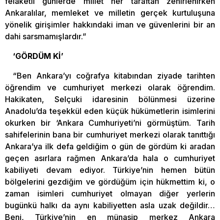
felaketli günlerde millet her taraftan zehirlenirken
Ankaralılar, memleket ve milletin gerçek kurtuluşuna
yönelik girişimler hakkındaki iman ve güvenlerini bir an
dahi sarsmamışlardır.”
‘GÖRDÜM Kİ’
“Ben Ankara’yı coğrafya kitabından ziyade tarihten
öğrendim ve cumhuriyet merkezi olarak öğrendim.
Hakikaten, Selçuki idaresinin bölünmesi üzerine
Anadolu’da teşekkül eden küçük hükümetlerin isimlerini
okurken bir ‘Ankara Cumhuriyeti’ni görmüştüm. Tarih
sahifelerinin bana bir cumhuriyet merkezi olarak tanıttığı
Ankara’ya ilk defa geldiğim o gün de gördüm ki aradan
geçen asırlara rağmen Ankara’da hala o cumhuriyet
kabiliyeti devam ediyor. Türkiye’nin hemen bütün
bölgelerini gezdiğim ve gördüğüm için hükmettim ki, o
zaman isimleri cumhuriyet olmayan diğer yerlerin
bugünkü halkı da aynı kabiliyetten asla uzak değildir…
Beni, Türkiye’nin en münasip merkez Ankara