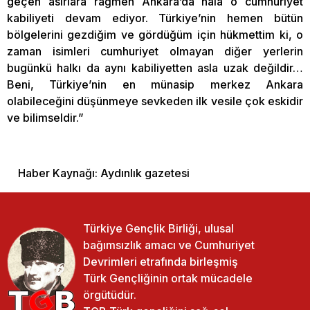
geçen asırlara rağmen Ankara’da hala o cumhuriyet
kabiliyeti devam ediyor. Türkiye’nin hemen bütün
bölgelerini gezdiğim ve gördüğüm için hükmettim ki, o
zaman isimleri cumhuriyet olmayan diğer yerlerin
bugünkü halkı da aynı kabiliyetten asla uzak değildir…
Beni, Türkiye’nin en münasip merkez Ankara
olabileceğini düşünmeye sevkeden ilk vesile çok eskidir
ve bilimseldir.”
Haber Kaynağı: Aydınlık gazetesi
Türkiye Gençlik Birliği, ulusal
bağımsızlık amacı ve Cumhuriyet
Devrimleri etrafında birleşmiş
Türk Gençliğinin ortak mücadele
örgütüdür.