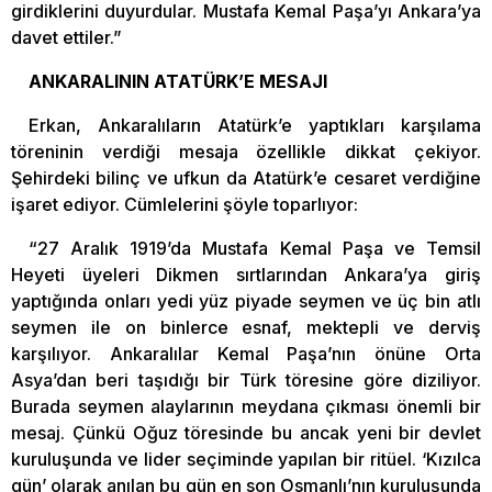
girdiklerini duyurdular. Mustafa Kemal Paşa’yı Ankara’ya
davet ettiler.”
ANKARALININ ATATÜRK’E MESAJI
Erkan, Ankaralıların Atatürk’e yaptıkları karşılama
töreninin verdiği mesaja özellikle dikkat çekiyor.
Şehirdeki bilinç ve ufkun da Atatürk’e cesaret verdiğine
işaret ediyor. Cümlelerini şöyle toparlıyor:
“27 Aralık 1919’da Mustafa Kemal Paşa ve Temsil
Heyeti üyeleri Dikmen sırtlarından Ankara’ya giriş
yaptığında onları yedi yüz piyade seymen ve üç bin atlı
seymen ile on binlerce esnaf, mektepli ve derviş
karşılıyor. Ankaralılar Kemal Paşa’nın önüne Orta
Asya’dan beri taşıdığı bir Türk töresine göre diziliyor.
Burada seymen alaylarının meydana çıkması önemli bir
mesaj. Çünkü Oğuz töresinde bu ancak yeni bir devlet
kuruluşunda ve lider seçiminde yapılan bir ritüel. ‘Kızılca
gün’ olarak anılan bu gün en son Osmanlı’nın kuruluşunda