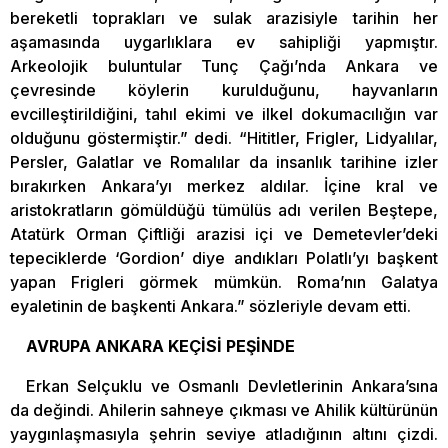
bereketli toprakları ve sulak arazisiyle tarihin her
aşamasında uygarlıklara ev sahipliği yapmıştır.
Arkeolojik buluntular Tunç Çağı’nda Ankara ve
çevresinde köylerin kurulduğunu, hayvanların
evcilleştirildiğini, tahıl ekimi ve ilkel dokumacılığın var
olduğunu göstermiştir.” dedi. “Hititler, Frigler, Lidyalılar,
Persler, Galatlar ve Romalılar da insanlık tarihine izler
bırakırken Ankara’yı merkez aldılar. İçine kral ve
aristokratların gömüldüğü tümülüs adı verilen Beştepe,
Atatürk Orman Çiftliği arazisi içi ve Demetevler’deki
tepeciklerde ‘Gordion’ diye andıkları Polatlı’yı başkent
yapan Frigleri görmek mümkün. Roma’nın Galatya
eyaletinin de başkenti Ankara.” sözleriyle devam etti.
AVRUPA ANKARA KEÇİSİ PEŞİNDE
Erkan Selçuklu ve Osmanlı Devletlerinin Ankara’sına
da değindi. Ahilerin sahneye çıkması ve Ahilik kültürünün
yaygınlaşmasıyla şehrin seviye atladığının altını çizdi.