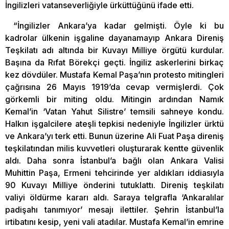
İngilizleri vatanseverliğiyle ürküttüğünü ifade etti.
“İngilizler Ankara’ya kadar gelmişti. Öyle ki bu
kadrolar ülkenin işgaline dayanamayıp Ankara Direniş
Teşkilatı adı altında bir Kuvayı Milliye örgütü kurdular.
Başına da Rıfat Börekçi geçti. İngiliz askerlerini birkaç
kez dövdüler. Mustafa Kemal Paşa’nın protesto mitingleri
çağrısına 26 Mayıs 1919’da cevap vermişlerdi. Çok
görkemli bir miting oldu. Mitingin ardından Namık
Kemal’in ‘Vatan Yahut Silistre’ temsili sahneye kondu.
Halkın işgalcilere ateşli tepkisi nedeniyle İngilizler ürktü
ve Ankara’yı terk etti. Bunun üzerine Ali Fuat Paşa direniş
teşkilatından milis kuvvetleri oluşturarak kentte güvenlik
aldı. Daha sonra İstanbul’a bağlı olan Ankara Valisi
Muhittin Paşa, Ermeni tehcirinde yer aldıkları iddiasıyla
90 Kuvayı Milliye önderini tutuklattı. Direniş teşkilatı
valiyi öldürme kararı aldı. Saraya telgrafla ‘Ankaralılar
padişahı tanımıyor’ mesajı ilettiler. Şehrin İstanbul’la
irtibatını kesip, yeni vali atadılar. Mustafa Kemal’in emrine