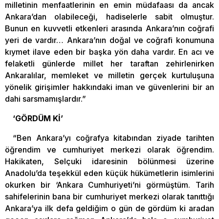
milletinin menfaatlerinin en emin müdafaası da ancak
Ankara’dan olabileceği, hadiselerle sabit olmuştur.
Bunun en kuvvetli etkenleri arasında Ankara’nın coğrafi
yeri de vardır… Ankara’nın doğal ve coğrafi konumuna
kıymet ilave eden bir başka yön daha vardır. En acı ve
felaketli günlerde millet her taraftan zehirlenirken
Ankaralılar, memleket ve milletin gerçek kurtuluşuna
yönelik girişimler hakkındaki iman ve güvenlerini bir an
dahi sarsmamışlardır.”
‘GÖRDÜM Kİ’
“Ben Ankara’yı coğrafya kitabından ziyade tarihten
öğrendim ve cumhuriyet merkezi olarak öğrendim.
Hakikaten, Selçuki idaresinin bölünmesi üzerine
Anadolu’da teşekkül eden küçük hükümetlerin isimlerini
okurken bir ‘Ankara Cumhuriyeti’ni görmüştüm. Tarih
sahifelerinin bana bir cumhuriyet merkezi olarak tanıttığı
Ankara’ya ilk defa geldiğim o gün de gördüm ki aradan