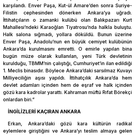
karşılandı. Enver Paşa, Kut-ül Amare’den sonra Suriye-
Filistin cephesinden dönerken Ankara’ya uğradı.
İttihatçıların o zamanki kulübü olan Balıkpazarı Kurt
Mahallesi’ndeki Karaoğlan Tiyatrosu’nda halkla buluştu.
Halk salona sığmadı, yollara döküldü. Bunun üzerine
Enver Paşa, Anadolu’nun en büyük cemiyet kulübünün
Ankara’da kurulmasını emretti. O emirle yapılan bina
bugün müze olarak kullanılan, yeni Türk devletinin
kurulduğu, TBMM’nin çalıştığı, Cumhuriyet’in ilan edildiği
1. Meclis binasıdır. Böylece Ankara’daki sarsılmaz Kuvayı
Milliyeciliğin aşısı yapıldı. İttihatçılık Ankara’da hem
devlet adamları içinden hem de eşraf ve halk içinden
gözü kara kadrolar yarattı. Kahraman müftü Rıfat Börekçi
onlardan biri.”
İNGİLİZLERİ KAÇIRAN ANKARA
Erkan, Ankara’daki gözü kara kültürün radikal
eylemlere giriştiğini ve Ankara’yı teslim almaya gelen