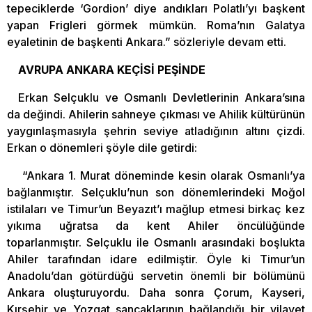
tepeciklerde ‘Gordion’ diye andıkları Polatlı’yı başkent
yapan Frigleri görmek mümkün. Roma’nın Galatya
eyaletinin de başkenti Ankara.” sözleriyle devam etti.
AVRUPA ANKARA KEÇİSİ PEŞİNDE
Erkan Selçuklu ve Osmanlı Devletlerinin Ankara’sına
da değindi. Ahilerin sahneye çıkması ve Ahilik kültürünün
yaygınlaşmasıyla şehrin seviye atladığının altını çizdi.
Erkan o dönemleri şöyle dile getirdi:
“Ankara 1. Murat döneminde kesin olarak Osmanlı’ya
bağlanmıştır. Selçuklu’nun son dönemlerindeki Moğol
istilaları ve Timur’un Beyazıt’ı mağlup etmesi birkaç kez
yıkıma uğratsa da kent Ahiler öncülüğünde
toparlanmıştır. Selçuklu ile Osmanlı arasındaki boşlukta
Ahiler tarafından idare edilmiştir. Öyle ki Timur’un
Anadolu’dan götürdüğü servetin önemli bir bölümünü
Ankara oluşturuyordu. Daha sonra Çorum, Kayseri,
Kırşehir ve Yozgat sancaklarının bağlandığı bir vilayet