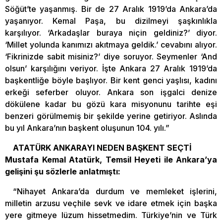
Söğüt’te yaşanmış. Bir de 27 Aralık 1919’da Ankara’da
yaşanıyor. Kemal Paşa, bu dizilmeyi şaşkınlıkla
karşılıyor. ‘Arkadaşlar buraya niçin geldiniz?’ diyor.
‘Millet yolunda kanımızı akıtmaya geldik.’ cevabını alıyor.
‘Fikrinizde sabit misiniz?’ diye soruyor. Seymenler ‘And
olsun’ karşılığını veriyor. İşte Ankara 27 Aralık 1919’da
başkentliğe böyle başlıyor. Bir kent genci yaşlısı, kadını
erkeği seferber oluyor. Ankara son işgalci denize
dökülene kadar bu gözü kara misyonunu tarihte eşi
benzeri görülmemiş bir şekilde yerine getiriyor. Aslında
bu yıl Ankara’nın başkent oluşunun 104. yılı.”
ATATÜRK ANKARAYI NEDEN BAŞKENT SEÇTİ
Mustafa Kemal Atatürk, Temsil Heyeti ile Ankara’ya
gelişini şu sözlerle anlatmıştı:
“Nihayet Ankara’da durdum ve memleket işlerini,
milletin arzusu veçhile sevk ve idare etmek için başka
yere gitmeye lüzum hissetmedim. Türkiye’nin ve Türk