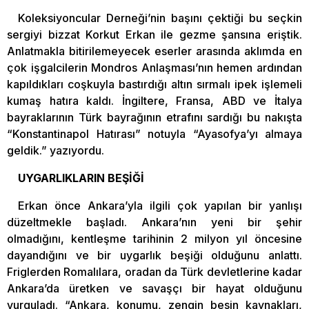
Koleksiyoncular Derneği’nin başını çektiği bu seçkin
sergiyi bizzat Korkut Erkan ile gezme şansına eriştik.
Anlatmakla bitirilemeyecek eserler arasında aklımda en
çok işgalcilerin Mondros Anlaşması’nın hemen ardından
kapıldıkları coşkuyla bastırdığı altın sırmalı ipek işlemeli
kumaş hatıra kaldı. İngiltere, Fransa, ABD ve İtalya
bayraklarının Türk bayrağının etrafını sardığı bu nakışta
“Konstantinapol Hatırası” notuyla “Ayasofya’yı almaya
geldik.” yazıyordu.
UYGARLIKLARIN BEŞİĞİ
Erkan önce Ankara’yla ilgili çok yapılan bir yanlışı
düzeltmekle başladı. Ankara’nın yeni bir şehir
olmadığını, kentleşme tarihinin 2 milyon yıl öncesine
dayandığını ve bir uygarlık beşiği olduğunu anlattı.
Friglerden Romalılara, oradan da Türk devletlerine kadar
Ankara’da üretken ve savaşçı bir hayat olduğunu
vurguladı. “Ankara, konumu, zengin besin kaynakları,