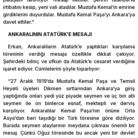
irtibatını kesip, yeni vali atadılar. Mustafa Kemal’in emrine
girdiklerini duyurdular. Mustafa Kemal Paşa’yı Ankara’ya
davet ettiler.”
ANKARALININ ATATÜRK’E MESAJI
Erkan, Ankaralıların Atatürk’e yaptıkları karşılama
töreninin verdiği mesaja özellikle dikkat çekiyor.
Şehirdeki bilinç ve ufkun da Atatürk’e cesaret verdiğine
işaret ediyor. Cümlelerini şöyle toparlıyor:
“27 Aralık 1919’da Mustafa Kemal Paşa ve Temsil
Heyeti üyeleri Dikmen sırtlarından Ankara’ya giriş
yaptığında onları yedi yüz piyade seymen ve üç bin atlı
seymen ile on binlerce esnaf, mektepli ve derviş
karşılıyor. Ankaralılar Kemal Paşa’nın önüne Orta
Asya’dan beri taşıdığı bir Türk töresine göre diziliyor.
Burada seymen alaylarının meydana çıkması önemli bir
mesaj. Çünkü Oğuz töresinde bu ancak yeni bir devlet