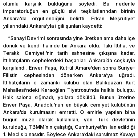
olumlu karşılık bulduğunu söyledi. Bu nedenle
imparatorluğun en güçlü sivil teşkilatlarından birinin
Ankara’da örgütlendiğini belirtti. Erkan Meşrutiyet
yıllarındaki Ankara’yla ilgili şunları kaydetti:
“Sanayi Devrimi sonrasında yine üretken ama daha içe
dönük ve kendi halinde bir Ankara oldu. Taki İttihat ve
Terakki Cemiyeti’nin tarih sahnesine çıkışına kadar.
İttihatçıların cephelerdeki başarıları Ankara’da coşkuyla
karşılandı. Enver Paşa, Kut-ül Amare’den sonra Suriye-
Filistin cephesinden dönerken Ankara’ya uğradı.
İttihatçıların o zamanki kulübü olan Balıkpazarı Kurt
Mahallesi’ndeki Karaoğlan Tiyatrosu’nda halkla buluştu.
Halk salona sığmadı, yollara döküldü. Bunun üzerine
Enver Paşa, Anadolu’nun en büyük cemiyet kulübünün
Ankara’da kurulmasını emretti. O emirle yapılan bina
bugün müze olarak kullanılan, yeni Türk devletinin
kurulduğu, TBMM’nin çalıştığı, Cumhuriyet’in ilan edildiği
1. Meclis binasıdır. Böylece Ankara’daki sarsılmaz Kuvayı