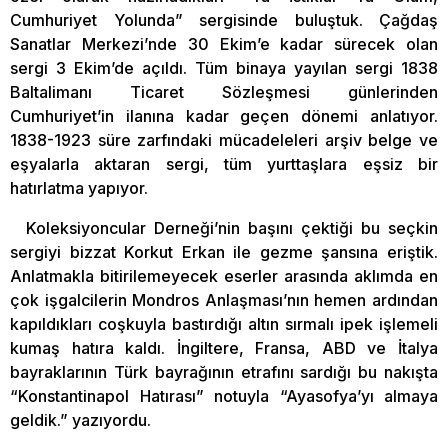
Cumhuriyet Yolunda” sergisinde buluştuk. Çağdaş
Sanatlar Merkezi’nde 30 Ekim’e kadar sürecek olan
sergi 3 Ekim’de açıldı. Tüm binaya yayılan sergi 1838
Baltalimanı Ticaret Sözleşmesi günlerinden
Cumhuriyet’in ilanına kadar geçen dönemi anlatıyor.
1838-1923 süre zarfındaki mücadeleleri arşiv belge ve
eşyalarla aktaran sergi, tüm yurttaşlara eşsiz bir
hatırlatma yapıyor.
Koleksiyoncular Derneği’nin başını çektiği bu seçkin
sergiyi bizzat Korkut Erkan ile gezme şansına eriştik.
Anlatmakla bitirilemeyecek eserler arasında aklımda en
çok işgalcilerin Mondros Anlaşması’nın hemen ardından
kapıldıkları coşkuyla bastırdığı altın sırmalı ipek işlemeli
kumaş hatıra kaldı. İngiltere, Fransa, ABD ve İtalya
bayraklarının Türk bayrağının etrafını sardığı bu nakışta
“Konstantinapol Hatırası” notuyla “Ayasofya’yı almaya
geldik.” yazıyordu.