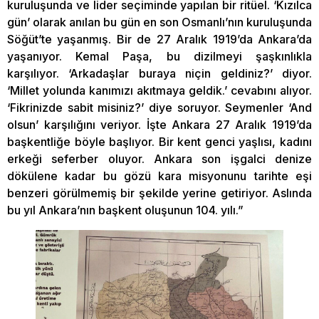
kuruluşunda ve lider seçiminde yapılan bir ritüel. ‘Kızılca
gün’ olarak anılan bu gün en son Osmanlı’nın kuruluşunda
Söğüt’te yaşanmış. Bir de 27 Aralık 1919’da Ankara’da
yaşanıyor. Kemal Paşa, bu dizilmeyi şaşkınlıkla
karşılıyor. ‘Arkadaşlar buraya niçin geldiniz?’ diyor.
‘Millet yolunda kanımızı akıtmaya geldik.’ cevabını alıyor.
‘Fikrinizde sabit misiniz?’ diye soruyor. Seymenler ‘And
olsun’ karşılığını veriyor. İşte Ankara 27 Aralık 1919’da
başkentliğe böyle başlıyor. Bir kent genci yaşlısı, kadını
erkeği seferber oluyor. Ankara son işgalci denize
dökülene kadar bu gözü kara misyonunu tarihte eşi
benzeri görülmemiş bir şekilde yerine getiriyor. Aslında
bu yıl Ankara’nın başkent oluşunun 104. yılı.”