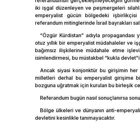
referandumun gerçekleşmeyeceğini görmek z
iki işgal düzenleyen ve peşmergeleri silahl
emperyalist gücün bölgedeki işbirlikçisi
referandum mitinglerinde İsrail bayrakları sal
“Özgür Kürdistan” adıyla propagandası ya
otuz yıllık bir emperyalist müdahaleler ve işg
bağımsız ilişkilerine müdahale etme işlevi
isimlendirmesi, bu müstakbel “kukla devlet
Ancak siyasi konjonktür bu girişimin he
milletleri derhal bu emperyalist girişime bi
bozguna uğratmak için kurulan bu birleşik
Referandum bugün nasıl sonuçlanırsa sonu
Bölge ülkeleri ve dünyanın anti-emperyalis
devletini kesinlikle tanımayacaktır.