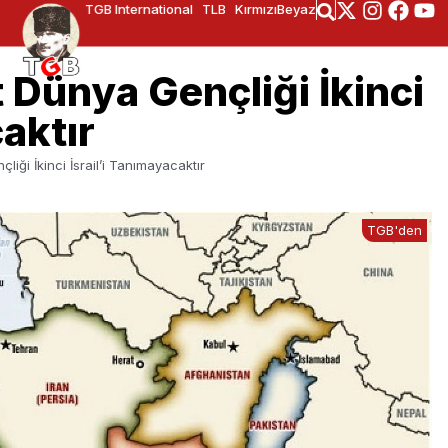
TGB International
TLB
KırmızıBeyaz
 Dünya Gençliği İkinci
caktır
iği İkinci İsrail’i Tanımayacaktır
TGB'den