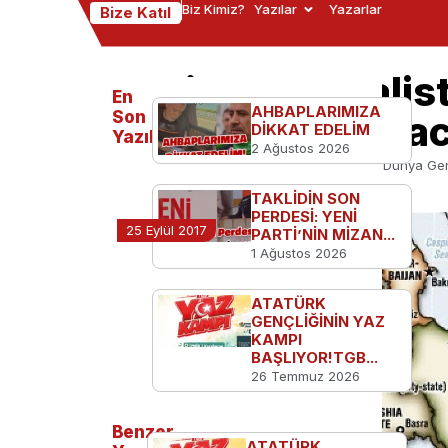
Biz Kimiz?
Yazılar
Yazarlar
Bize Katıl
Anti-Emperyalist
En
AHBAPLARIMIZA
İsrail’i Tanımaya
Son
DİKKAT EDELİM
Yazılanlar
2 Ağustos 2026
Ana Sayfa
TGB'den
Anti-Emperyalist Dünya Gençl
TAKLİDİN SON
PERDESİ: YENİ
25 Eylül 2017
PARTİ’NİN MİZAN...
1 Ağustos 2026
ATATÜRK
GENÇLİĞİNİN YAZ
KAMPI
BAŞLIYOR!TGB...
26 Temmuz 2026
Benzer
ATATÜRK