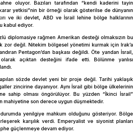
hne oluyor. Bazıları tarafından “kendi kaderini tayin
arar yetkisi”nin bir örneği olarak gösterilse de dünyanın
rı ve iki devlet, ABD ve İsrail lehine bölge halklarının
u kabul ediyor.
iyüzlü diplomasiye rağmen Amerikan desteği olmaksızın bu
or değil. Nitekim bölgesel yönetimi kurmak için Irak’a
andıran Pentagon’dan başkası değildi. Öte yandan İsrail,
 olarak açıktan desteğini ifade etti. Bölünme yanlısı
landı.
pılan sözde devlet yeni bir proje değil. Tarihi yaklaşık
aller zincirine dayanıyor. Aynı İsrail gibi bölge ülkelerinin
ne sahip olması öngörülüyor. Bu yüzden “İkinci İsrail”
”in mahiyetine son derece uygun düşmektedir.
r durumda yenilgiye mahkum olduğunu gösteriyor. Bölge
rleşerek karşılık verdi. Emperyalist ve siyonist planları
 cephe güçlenmeye devam ediyor.