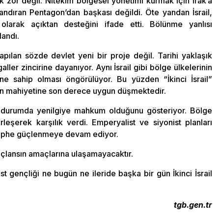
or değil. Nitekim bölgesel yönetimi kurmak için Irak’a
andıran Pentagon’dan başkası değildi. Öte yandan İsrail,
 olarak açıktan desteğini ifade etti. Bölünme yanlısı
landı.
pılan sözde devlet yeni bir proje değil. Tarihi yaklaşık
aller zincirine dayanıyor. Aynı İsrail gibi bölge ülkelerinin
ne sahip olması öngörülüyor. Bu yüzden “İkinci İsrail”
”in mahiyetine son derece uygun düşmektedir.
r durumda yenilgiye mahkum olduğunu gösteriyor. Bölge
rleşerek karşılık verdi. Emperyalist ve siyonist planları
 cephe güçlenmeye devam ediyor.
çlansın amaçlarına ulaşamayacaktır.
t gençliği ne bugün ne ileride başka bir gün İkinci İsrail
tgb.gen.tr