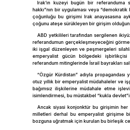
Irak’ın kuzeyi bugün bir referanduma sa
hakkı”nın bir uygulaması veya “demokratik k
çoğunluğu bu girişimi Irak anayasasına aykı
çoğunu ateşe sürükleyen bir girişim olduğun
ABD yetkilileri tarafından sergilenen ik
referandumun gerçekleşmeyeceğini görmek z
iki işgal düzenleyen ve peşmergeleri silahl
emperyalist gücün bölgedeki işbirlikçisi
referandum mitinglerinde İsrail bayrakları sal
“Özgür Kürdistan” adıyla propagandası ya
otuz yıllık bir emperyalist müdahaleler ve işg
bağımsız ilişkilerine müdahale etme işlevi
isimlendirmesi, bu müstakbel “kukla devlet
Ancak siyasi konjonktür bu girişimin he
milletleri derhal bu emperyalist girişime bi
bozguna uğratmak için kurulan bu birleşik