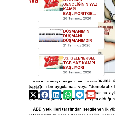
Yazılar
GENÇLİĞİNİN YAZ
KAMPI
BAŞLIYOR!TGB...
26 Temmuz 2026
DÜŞMANIMIN
DÜŞMANI
DÜŞMANIMDIR
21 Temmuz 2026
33. GELENEKSEL
TGB YAZ KAMPI
BAŞLIYOR!
20 Temmuz 2026
Irak’ın kuzeyi bugün bir referanduma sa
hakkı”nın bir uygulaması veya “demokratik k
Paylaş
çoğunluğu bu girişimi Irak anayasasına aykı
çoğunu ateşe sürükleyen bir girişim olduğun
ABD yetkilileri tarafından sergilenen ik