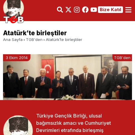
Bize Katıl
Atatürk’te birleştiler
Ana Sayfa
TGB'den
Atatürk’te birleştiler
3 Ekim 2014
TGB'den
Türkiye Gençlik Birliği, ulusal
bağımsızlık amacı ve Cumhuriyet
Devrimleri etrafında birleşmiş