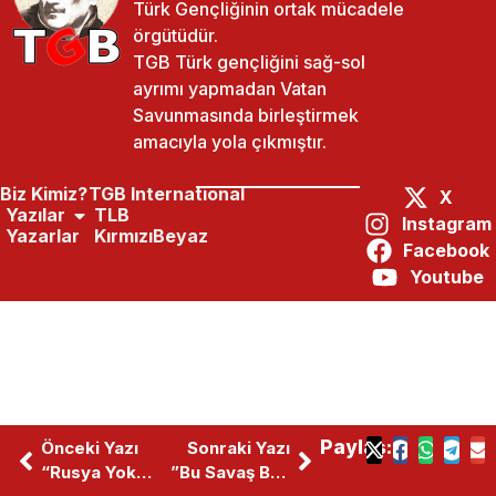
Türk Gençliğinin ortak mücadele
örgütüdür.
TGB Türk gençliğini sağ-sol
ayrımı yapmadan Vatan
Savunmasında birleştirmek
amacıyla yola çıkmıştır.
Biz Kimiz?
TGB International
X
Yazılar
TLB
Instagram
Yazarlar
KırmızıBeyaz
Facebook
Youtube
Paylaş:
Önceki Yazı
Sonraki Yazı
“Rusya Yoksa Istikrar Da Yok”
”Bu Savaş Bizimdir”