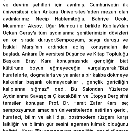
ve devrim şehitleri için ayrılmış. Cumhuriyetin ilk
üniversitesi olan Ankara Üniversitesi’nden mezun olan
aydınlarımız Necip Hablemitoğlu, Bahriye Üçok,
Muammer Aksoy, Uğur Mumcu ile birlikte Kubilay’dan
Uçkun Geray’a tüm aydınlanma şehitlerimizin dövizleri
en ön sırada duruyor.Sempozyum, saygı duruşu ve
İstiklal Marşı’nın ardından açılış konuşmaları ile
başladı. Ankara Üniversitesi Düşünce ve Kitap Topluluğu
Başkanı Eray Kara konuşmasında gençliğin biat
kültürüne boyun eğmeyeceğini vurgulayarak,”Bizi
hurafelerle, dogmalarla ve yalanlarla bir kalıba dökmeye
kalkanlar başarılı olamayacaklar , gençlik gericiliğin
kalıplarına sığmaz” dedi. Bu Salondan Yüzlerce
Aydınlanma Savaşçısı ÇıkacakBilim ve Ütopya Dergisi’ni
temsilen konuşan Prof. Dr. Hamit Zafer Kars ise;
sempozyumun amacının üniversitelerde estirilen gerici,
hurafeci, bilim ve akıl dışı, postmodern rüzgara karşı
laikliğin ve bilimin gür sesini egemen kılmak olduğunu