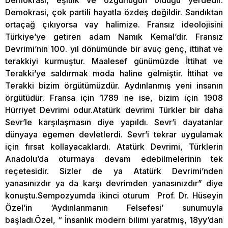
Demokrasi, eşitlik ve özgürlüğün olduğu yerdedir.
Demokrasi, çok partili hayatla özdeş değildir. Sandıktan
ortaçağ çıkıyorsa vay halimize. Fransız ideolojisini
Türkiye’ye getiren adam Namık Kemal’dir. Fransız
Devrimi’nin 100. yıl dönümünde bir avuç genç, ittihat ve
terakkiyi kurmuştur. Maalesef günümüzde İttihat ve
Terakki’ye saldırmak moda haline gelmiştir. İttihat ve
Terakki bizim örgütümüzdür. Aydınlanmış yeni insanın
örgütüdür. Fransa için 1789 ne ise, bizim için 1908
Hürriyet Devrimi odur.Atatürk devrimi Türkler bir daha
Sevr’le karşılaşmasın diye yapıldı. Sevr’i dayatanlar
dünyaya egemen devletlerdi. Sevr’i tekrar uygulamak
için fırsat kollayacaklardı. Atatürk Devrimi, Türklerin
Anadolu’da oturmaya devam edebilmelerinin tek
reçetesidir. Sizler de ya Atatürk Devrimi’nden
yanasınızdır ya da karşı devrimden yanasınızdır” diye
konuştu.Sempozyumda ikinci oturum Prof. Dr. Hüseyin
Özel’in ‘Aydınlanmanın Felsefesi’ sunumuyla
başladı.Özel, “ İnsanlık modern bilimi yaratmış, 18yy’dan