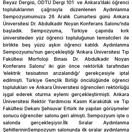
Beyaz Dergisi, ODTÜ Dergi 101 ve Ankara’daki öğrenci
topluluklarının çağrısıyla düzenlenen Aydınlanma
Sempozyumumuza 26 Aralık Cumartesi günü Ankara
Üniversitesi Dr. Abdulkadir Noyan Konferans Salonu’nda
başladık. Sempozyuma, Türkiye çapında kırk
üniversiteden yüz öğrenci topluluğunun temsilcileri ile
birlikte beş yüzü aşkın öğrenci katıldı. Aydınlanma
Sempozyumu’nun gerçekleştiği ‘Ankara Üniversitesi Tıp
Fakültesi Morfoloji Binası Dr. Abdulkadir Noyan
Konferans Salonu’ iki gün önce rektörlük tarafından
‘elektrik tesisatının arızalandığı’ gerekçesiyle iptal
edilmişti. Türkiye Gençlik Birliği öncülüğünde öğrenci
toplulukları ve Ankara Üniversitesi öğrencileri rektörlüğü
işgal ederek oturma eylemi gerçekleştirmişti. Ankara
Üniversitesi Rektör Yardımcısı Kasım Karakütük ve Tıp
Fakültesi Dekanı Şehsuvar Ertürk ile yapılan görüşmeler
sonucu öğrenciler salonu geri almıştı. Sempozyum işte o
salonda gerçekleşiyor.İlk Sıralar Aydınlanma
ŞehitlerininSempozyum salonunda ilk sıralar aydınlanma