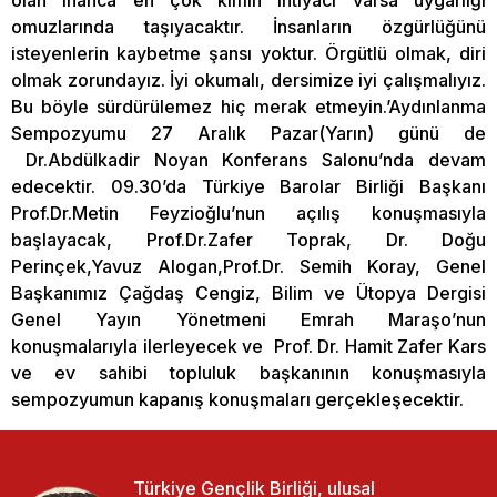
olan inanca en çok kimin ihtiyacı varsa uygarlığı
omuzlarında taşıyacaktır. İnsanların özgürlüğünü
isteyenlerin kaybetme şansı yoktur. Örgütlü olmak, diri
olmak zorundayız. İyi okumalı, dersimize iyi çalışmalıyız.
Bu böyle sürdürülemez hiç merak etmeyin.’Aydınlanma
Sempozyumu 27 Aralık Pazar(Yarın) günü de
Dr.Abdülkadir Noyan Konferans Salonu’nda devam
edecektir. 09.30’da Türkiye Barolar Birliği Başkanı
Prof.Dr.Metin Feyzioğlu’nun açılış konuşmasıyla
başlayacak, Prof.Dr.Zafer Toprak, Dr. Doğu
Perinçek,Yavuz Alogan,Prof.Dr. Semih Koray, Genel
Başkanımız Çağdaş Cengiz, Bilim ve Ütopya Dergisi
Genel Yayın Yönetmeni Emrah Maraşo’nun
konuşmalarıyla ilerleyecek ve Prof. Dr. Hamit Zafer Kars
ve ev sahibi topluluk başkanının konuşmasıyla
sempozyumun kapanış konuşmaları gerçekleşecektir.
Türkiye Gençlik Birliği, ulusal