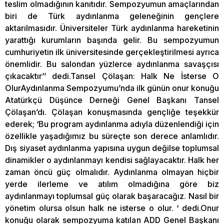
teslim olmadığının kanıtıdır. Sempozyumun amaçlarından
biri de Türk aydınlanma geleneğinin gençlere
aktarılmasıdır. Üniversiteler Türk aydınlanma hareketinin
yarattığı kurumların başında gelir. Bu sempozyumun
cumhuriyetin ilk üniversitesinde gerçekleştirilmesi ayrıca
önemlidir. Bu salondan yüzlerce aydınlanma savaşçısı
çıkacaktır’’ dedi.Tansel Çölaşan: Halk Ne İsterse O
OlurAydınlanma Sempozyumu’nda ilk günün onur konuğu
Atatürkçü Düşünce Derneği Genel Başkanı Tansel
Çölaşan’dı. Çölaşan konuşmasında gençliğe teşekkür
ederek; ‘Bu program aydınlanma adıyla düzenlendiği için
özellikle yaşadığımız bu süreçte son derece anlamlıdır.
Dış siyaset aydınlanma yapısına uygun değilse toplumsal
dinamikler o aydınlanmayı kendisi sağlayacaktır. Halk her
zaman öncü güç olmalıdır. Aydınlanma olmayan hiçbir
yerde ilerleme ve atılım olmadığına göre biz
aydınlanmayı toplumsal güç olarak başaracağız. Nasıl bir
yönetim olursa olsun halk ne isterse o olur. ‘ dedi.Onur
konuğu olarak sempozyuma katılan ADD Genel Başkanı