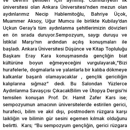
ve devrim şehitleri için ayrılmış. Cumhuriyetin ilk
üniversitesi olan Ankara Üniversitesi’nden mezun olan
aydınlarımız Necip Hablemitoğlu, Bahriye Üçok,
Muammer Aksoy, Uğur Mumcu ile birlikte Kubilay’dan
Uçkun Geray’a tüm aydınlanma şehitlerimizin dövizleri
en ön sırada duruyor.Sempozyum, saygı duruşu ve
İstiklal Marşı’nın ardından açılış konuşmaları ile
başladı. Ankara Üniversitesi Düşünce ve Kitap Topluluğu
Başkanı Eray Kara konuşmasında gençliğin biat
kültürüne boyun eğmeyeceğini vurgulayarak,”Bizi
hurafelerle, dogmalarla ve yalanlarla bir kalıba dökmeye
kalkanlar başarılı olamayacaklar , gençlik gericiliğin
kalıplarına sığmaz” dedi. Bu Salondan Yüzlerce
Aydınlanma Savaşçısı ÇıkacakBilim ve Ütopya Dergisi’ni
temsilen konuşan Prof. Dr. Hamit Zafer Kars ise;
sempozyumun amacının üniversitelerde estirilen gerici,
hurafeci, bilim ve akıl dışı, postmodern rüzgara karşı
laikliğin ve bilimin gür sesini egemen kılmak olduğunu
belirtti. Kars; ‘’Bu sempozyum gençliğin, gerici rüzgara