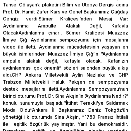
Tansel Çölaşan’a plaketini Bilim ve Ütopya Dergisi adına
Prof. Dr. Hamit Zafer Kars ve Genel Başkanımız Çağdaş
Cengiz verdi.Sümer Kraliçesi’nden Mesaj Var:
Aydınlanma Ampulle Alakalı Değil, Kafayla
OlacakAydınlanma çınarı, Sümer Kraliçesi Muazzez
İlmiye Çığ Aydınlanma sempozyumu için mesajlarını
video ile iletti. Aydınlanma mücadelesinin yaşayan en
büyük isimlerinden Muazzez İlmiye Çığ’ın ‘’Aydınlanma
ampulle alakalı değil, kafayla olacak. Kafanızın
aydınlanması çok önemli” sözleri salondan büyük alkış
aldı.CHP Ankara Milletvekili Aylin Nazlıaka ve CHP
Trabzon Milletvekili Haluk Pekşen de sempozyuma
destek mesajlarını iletti.Aydınlanma Sempozyumu’nun
birinci oturumu Prof. Dr. Sina Akşin’in ‘Aydınlanma Nedir?’
konulu sunumuyla başladı.‘‘İttihat Terakki’ye Saldırmak
Moda Oldu’’Ankara İl Başkanımız Deniz Tokgöz’ün
yönettiği ilk oturumda Sina Akşin, ”1789 Fransız İhtilali
ile eşitlik özgürlük yayılmıştır. Yani bu demokrasidir.