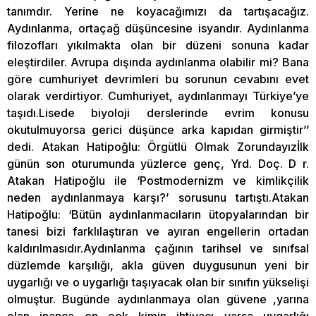
tanımdır. Yerine ne koyacağımızı da tartışacağız.
Aydınlanma, ortaçağ düşüncesine isyandır. Aydınlanma
filozofları yıkılmakta olan bir düzeni sonuna kadar
eleştirdiler. Avrupa dışında aydınlanma olabilir mi? Bana
göre cumhuriyet devrimleri bu sorunun cevabını evet
olarak verdirtiyor. Cumhuriyet, aydınlanmayı Türkiye’ye
taşıdı.Lisede biyoloji derslerinde evrim konusu
okutulmuyorsa gerici düşünce arka kapıdan girmiştir’’
dedi. Atakan Hatipoğlu: Örgütlü Olmak Zorundayızİlk
günün son oturumunda yüzlerce genç, Yrd. Doç. D r.
Atakan Hatipoğlu ile ‘Postmodernizm ve kimlikçilik
neden aydınlanmaya karşı?’ sorusunu tartıştı.Atakan
Hatipoğlu: ‘Bütün aydınlanmacıların ütopyalarından bir
tanesi bizi farklılaştıran ve ayıran engellerin ortadan
kaldırılmasıdır.Aydınlanma çağının tarihsel ve sınıfsal
düzlemde karşılığı, akla güven duygusunun yeni bir
uygarlığı ve o uygarlığı taşıyacak olan bir sınıfın yükselişi
olmuştur. Bugünde aydınlanmaya olan güvene ,yarına