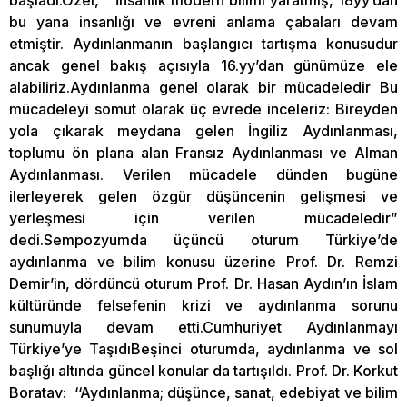
başladı.Özel, “ İnsanlık modern bilimi yaratmış, 18yy’dan
bu yana insanlığı ve evreni anlama çabaları devam
etmiştir. Aydınlanmanın başlangıcı tartışma konusudur
ancak genel bakış açısıyla 16.yy’dan günümüze ele
alabiliriz.Aydınlanma genel olarak bir mücadeledir Bu
mücadeleyi somut olarak üç evrede inceleriz: Bireyden
yola çıkarak meydana gelen İngiliz Aydınlanması,
toplumu ön plana alan Fransız Aydınlanması ve Alman
Aydınlanması. Verilen mücadele dünden bugüne
ilerleyerek gelen özgür düşüncenin gelişmesi ve
yerleşmesi için verilen mücadeledir”
dedi.Sempozyumda üçüncü oturum Türkiye’de
aydınlanma ve bilim konusu üzerine Prof. Dr. Remzi
Demir’in, dördüncü oturum Prof. Dr. Hasan Aydın’ın İslam
kültüründe felsefenin krizi ve aydınlanma sorunu
sunumuyla devam etti.Cumhuriyet Aydınlanmayı
Türkiye’ye TaşıdıBeşinci oturumda, aydınlanma ve sol
başlığı altında güncel konular da tartışıldı. Prof. Dr. Korkut
Boratav: ‘‘Aydınlanma; düşünce, sanat, edebiyat ve bilim