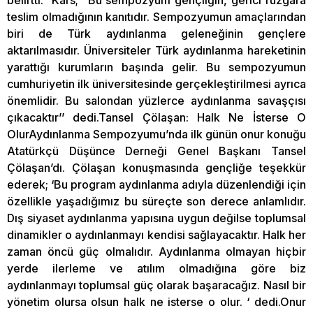
belirtti. Kars; ‘’Bu sempozyum gençliğin, gerici rüzgara
teslim olmadığının kanıtıdır. Sempozyumun amaçlarından
biri de Türk aydınlanma geleneğinin gençlere
aktarılmasıdır. Üniversiteler Türk aydınlanma hareketinin
yarattığı kurumların başında gelir. Bu sempozyumun
cumhuriyetin ilk üniversitesinde gerçekleştirilmesi ayrıca
önemlidir. Bu salondan yüzlerce aydınlanma savaşçısı
çıkacaktır’’ dedi.Tansel Çölaşan: Halk Ne İsterse O
OlurAydınlanma Sempozyumu’nda ilk günün onur konuğu
Atatürkçü Düşünce Derneği Genel Başkanı Tansel
Çölaşan’dı. Çölaşan konuşmasında gençliğe teşekkür
ederek; ‘Bu program aydınlanma adıyla düzenlendiği için
özellikle yaşadığımız bu süreçte son derece anlamlıdır.
Dış siyaset aydınlanma yapısına uygun değilse toplumsal
dinamikler o aydınlanmayı kendisi sağlayacaktır. Halk her
zaman öncü güç olmalıdır. Aydınlanma olmayan hiçbir
yerde ilerleme ve atılım olmadığına göre biz
aydınlanmayı toplumsal güç olarak başaracağız. Nasıl bir
yönetim olursa olsun halk ne isterse o olur. ‘ dedi.Onur