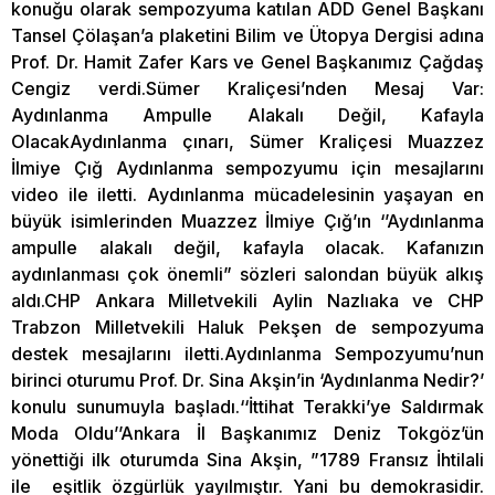
konuğu olarak sempozyuma katılan ADD Genel Başkanı
Tansel Çölaşan’a plaketini Bilim ve Ütopya Dergisi adına
Prof. Dr. Hamit Zafer Kars ve Genel Başkanımız Çağdaş
Cengiz verdi.Sümer Kraliçesi’nden Mesaj Var:
Aydınlanma Ampulle Alakalı Değil, Kafayla
OlacakAydınlanma çınarı, Sümer Kraliçesi Muazzez
İlmiye Çığ Aydınlanma sempozyumu için mesajlarını
video ile iletti. Aydınlanma mücadelesinin yaşayan en
büyük isimlerinden Muazzez İlmiye Çığ’ın ‘’Aydınlanma
ampulle alakalı değil, kafayla olacak. Kafanızın
aydınlanması çok önemli” sözleri salondan büyük alkış
aldı.CHP Ankara Milletvekili Aylin Nazlıaka ve CHP
Trabzon Milletvekili Haluk Pekşen de sempozyuma
destek mesajlarını iletti.Aydınlanma Sempozyumu’nun
birinci oturumu Prof. Dr. Sina Akşin’in ‘Aydınlanma Nedir?’
konulu sunumuyla başladı.‘‘İttihat Terakki’ye Saldırmak
Moda Oldu’’Ankara İl Başkanımız Deniz Tokgöz’ün
yönettiği ilk oturumda Sina Akşin, ”1789 Fransız İhtilali
ile eşitlik özgürlük yayılmıştır. Yani bu demokrasidir.