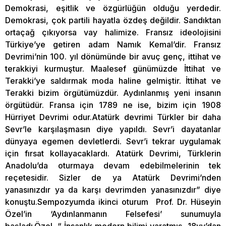
Demokrasi, eşitlik ve özgürlüğün olduğu yerdedir.
Demokrasi, çok partili hayatla özdeş değildir. Sandıktan
ortaçağ çıkıyorsa vay halimize. Fransız ideolojisini
Türkiye’ye getiren adam Namık Kemal’dir. Fransız
Devrimi’nin 100. yıl dönümünde bir avuç genç, ittihat ve
terakkiyi kurmuştur. Maalesef günümüzde İttihat ve
Terakki’ye saldırmak moda haline gelmiştir. İttihat ve
Terakki bizim örgütümüzdür. Aydınlanmış yeni insanın
örgütüdür. Fransa için 1789 ne ise, bizim için 1908
Hürriyet Devrimi odur.Atatürk devrimi Türkler bir daha
Sevr’le karşılaşmasın diye yapıldı. Sevr’i dayatanlar
dünyaya egemen devletlerdi. Sevr’i tekrar uygulamak
için fırsat kollayacaklardı. Atatürk Devrimi, Türklerin
Anadolu’da oturmaya devam edebilmelerinin tek
reçetesidir. Sizler de ya Atatürk Devrimi’nden
yanasınızdır ya da karşı devrimden yanasınızdır” diye
konuştu.Sempozyumda ikinci oturum Prof. Dr. Hüseyin
Özel’in ‘Aydınlanmanın Felsefesi’ sunumuyla