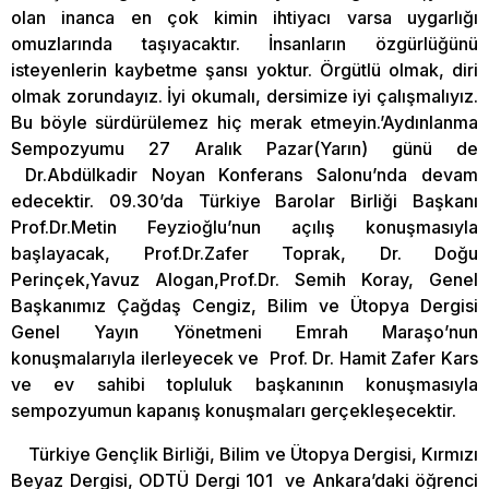
olan inanca en çok kimin ihtiyacı varsa uygarlığı
omuzlarında taşıyacaktır. İnsanların özgürlüğünü
isteyenlerin kaybetme şansı yoktur. Örgütlü olmak, diri
olmak zorundayız. İyi okumalı, dersimize iyi çalışmalıyız.
Bu böyle sürdürülemez hiç merak etmeyin.’Aydınlanma
Sempozyumu 27 Aralık Pazar(Yarın) günü de
Dr.Abdülkadir Noyan Konferans Salonu’nda devam
edecektir. 09.30’da Türkiye Barolar Birliği Başkanı
Prof.Dr.Metin Feyzioğlu’nun açılış konuşmasıyla
başlayacak, Prof.Dr.Zafer Toprak, Dr. Doğu
Perinçek,Yavuz Alogan,Prof.Dr. Semih Koray, Genel
Başkanımız Çağdaş Cengiz, Bilim ve Ütopya Dergisi
Genel Yayın Yönetmeni Emrah Maraşo’nun
konuşmalarıyla ilerleyecek ve Prof. Dr. Hamit Zafer Kars
ve ev sahibi topluluk başkanının konuşmasıyla
sempozyumun kapanış konuşmaları gerçekleşecektir.
Türkiye Gençlik Birliği, Bilim ve Ütopya Dergisi, Kırmızı
Beyaz Dergisi, ODTÜ Dergi 101 ve Ankara’daki öğrenci