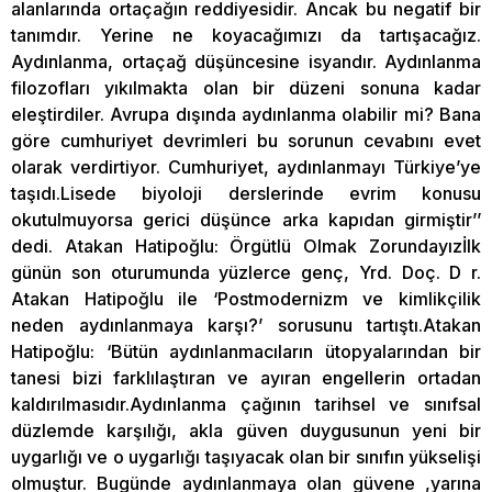
alanlarında ortaçağın reddiyesidir. Ancak bu negatif bir
tanımdır. Yerine ne koyacağımızı da tartışacağız.
Aydınlanma, ortaçağ düşüncesine isyandır. Aydınlanma
filozofları yıkılmakta olan bir düzeni sonuna kadar
eleştirdiler. Avrupa dışında aydınlanma olabilir mi? Bana
göre cumhuriyet devrimleri bu sorunun cevabını evet
olarak verdirtiyor. Cumhuriyet, aydınlanmayı Türkiye’ye
taşıdı.Lisede biyoloji derslerinde evrim konusu
okutulmuyorsa gerici düşünce arka kapıdan girmiştir’’
dedi. Atakan Hatipoğlu: Örgütlü Olmak Zorundayızİlk
günün son oturumunda yüzlerce genç, Yrd. Doç. D r.
Atakan Hatipoğlu ile ‘Postmodernizm ve kimlikçilik
neden aydınlanmaya karşı?’ sorusunu tartıştı.Atakan
Hatipoğlu: ‘Bütün aydınlanmacıların ütopyalarından bir
tanesi bizi farklılaştıran ve ayıran engellerin ortadan
kaldırılmasıdır.Aydınlanma çağının tarihsel ve sınıfsal
düzlemde karşılığı, akla güven duygusunun yeni bir
uygarlığı ve o uygarlığı taşıyacak olan bir sınıfın yükselişi
olmuştur. Bugünde aydınlanmaya olan güvene ,yarına